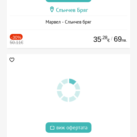
Слънчев Бряг
Марвел - Слънчев бряг
-30%
.28
69
35
/
лв.
€
50.11€
виж офертата