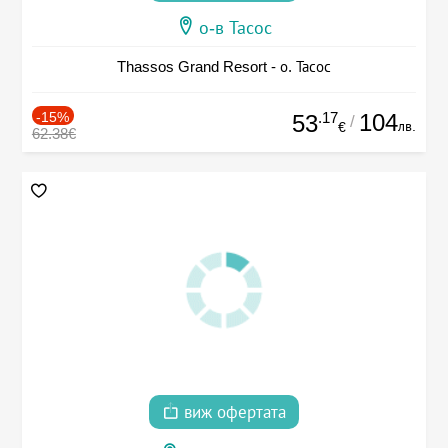
о-в Тасос
Thassos Grand Resort - о. Тасос
-15%
.17
104
53
/
лв.
€
62.38€
виж офертата