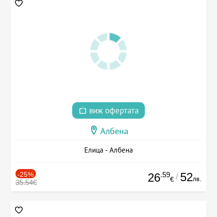
виж офертата
Албена
Елица - Албена
-25%
.59
52
26
/
лв.
€
35.54€