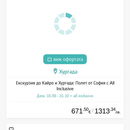
виж офертата
Хургада
Екскурзия до Кайро и Хургада: Полет от София с All
Inclusive
Дата: 16.09 - 31.10 + all inclusive
.50
.34
671
1313
/
€
лв.