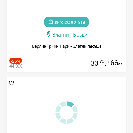
виж офертата
Златни Пясъци
Берлин Грийн Парк - Златни пясъци
-25%
.75
66
33
/
лв.
€
44.99€