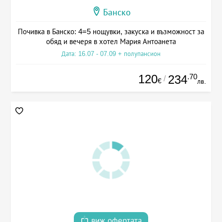
Банско
Почивка в Банско: 4=5 нощувки, закуска и възможност за
обяд и вечеря в хотел Мария Антоанета
Дата: 16.07 - 07.09 + полупансион
120
.70
234
/
€
лв.
виж офертата