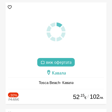
виж офертата
Кавала
Tosca Beach- Кавала
-30%
.15
102
52
/
лв.
€
74.65€