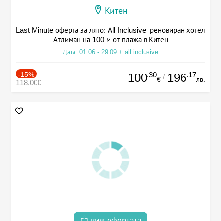
Китен
Last Minute оферта за лято: All Inclusive, реновиран хотел
Атлиман на 100 м от плажа в Китен
Дата: 01.06 - 29.09 + all inclusive
-15%
.30
.17
100
196
/
€
лв.
118.00€
виж офертата