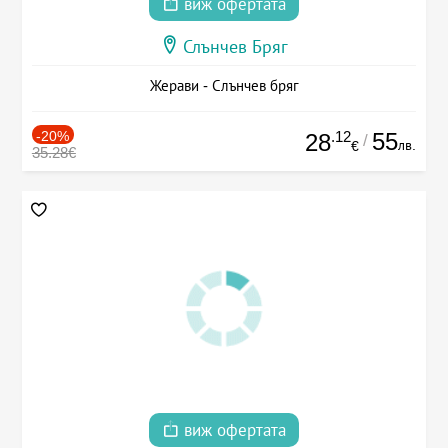
виж офертата
Слънчев Бряг
Жерави - Слънчев бряг
-20%
.12
55
28
/
лв.
€
35.28€
виж офертата