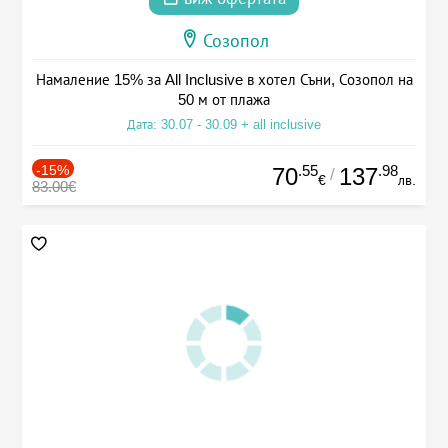
Созопол
Намаление 15% за All Inclusive в хотел Съни, Созопол на
50 м от плажа
Дата: 30.07 - 30.09 + all inclusive
-15%
.55
.98
70
137
/
€
лв.
83.00€