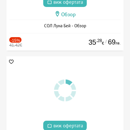
виж офертата
Обзор
СОЛ Луна Бей - Обзор
-15%
.28
69
35
/
лв.
€
41.42€
виж офертата