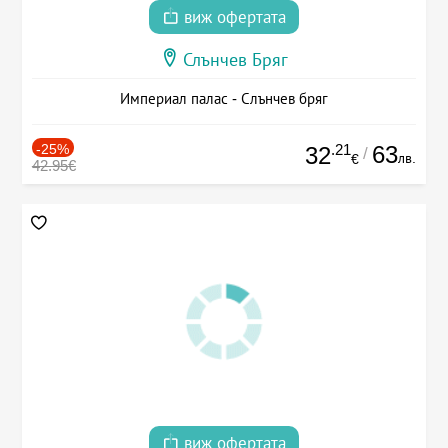
виж офертата
Слънчев Бряг
Империал палас - Слънчев бряг
-25%
.21
63
32
/
лв.
€
42.95€
виж офертата