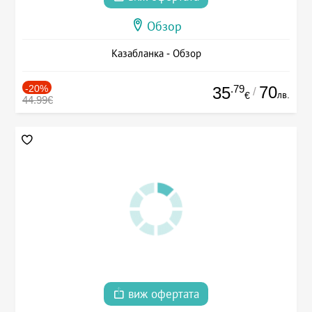
Обзор
Казабланка - Обзор
-20%
.79
70
35
/
лв.
€
44.99€
виж офертата