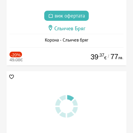
виж офертата
Слънчев Бряг
Корона - Слънчев бряг
-20%
.37
77
39
/
лв.
€
49.08€