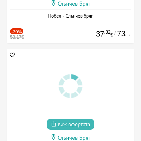
Слънчев Бряг
Нобел - Слънчев бряг
-30%
.32
73
37
/
лв.
€
53.17€
виж офертата
Слънчев Бряг