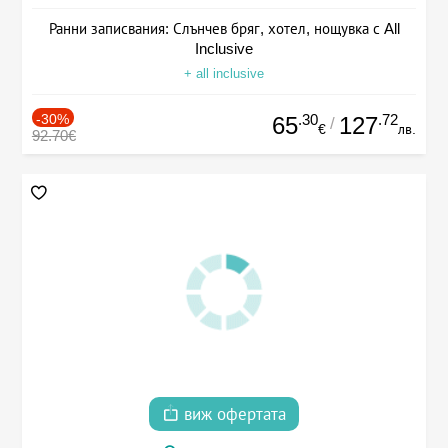
Ранни записвания: Слънчев бряг, хотел, нощувка с All
Inclusive
+ all inclusive
-30%
.30
.72
65
127
/
€
лв.
92.70€
виж офертата