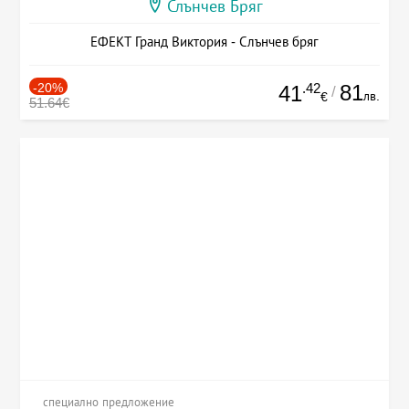
Слънчев Бряг
ЕФЕКТ Гранд Виктория - Слънчев бряг
-20%
.42
81
41
/
лв.
€
51.64€
специално предложение