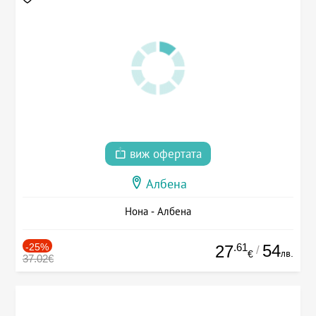
виж офертата
Албена
Нона - Албена
-25%
.61
54
27
/
лв.
€
37.02€