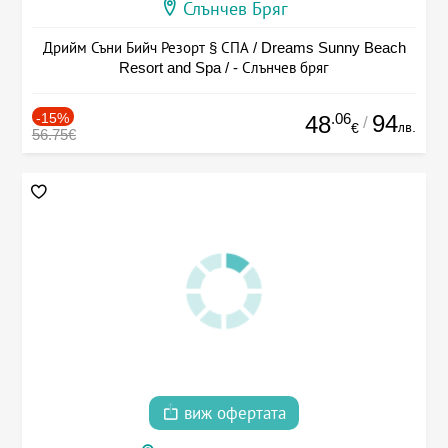
Слънчев Бряг
Дрийм Съни Бийч Резорт § СПА / Dreams Sunny Beach
Resort and Spa / - Слънчев бряг
-15%
.06
94
48
/
лв.
€
56.75€
виж офертата