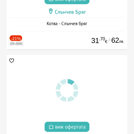
Слънчев Бряг
Котва - Слънчев бряг
-21%
.70
62
31
/
лв.
€
39.88€
виж офертата