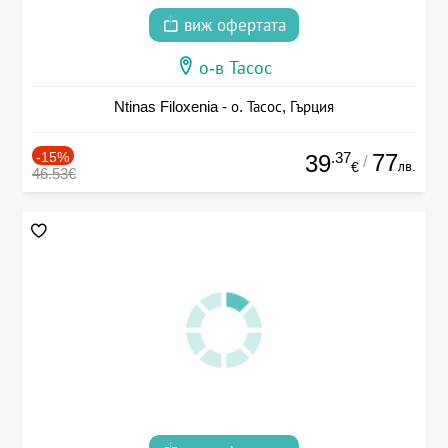
виж офертата
о-в Тасос
Ntinas Filoxenia - о. Тасос, Гърция
-15%
.37
77
39
/
лв.
€
46.53€