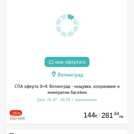
виж офертата
Велинград
СПА оферта 3=4: Велинград - нощувки, изхранване и
минерални басейни
Дата: 01.07 - 30.09 + полупансион
-25%
144
.64
281
/
€
лв.
192.00€