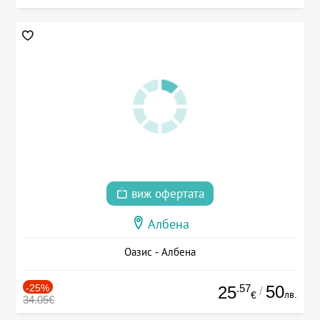
виж офертата
Албена
Оазис - Албена
-25%
.57
50
25
/
лв.
€
34.05€