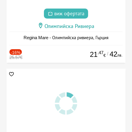
виж офертата
Олимпийска Ривиера
Regina Mare - Олимпийска ривиера, Гърция
-16%
.47
42
21
/
лв.
€
25.57€