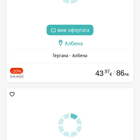
виж офертата
Албена
Гергана - Албена
-20%
.97
86
43
/
лв.
€
54.66€