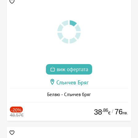
виж офертата
Слънчев Бряг
Белвю - Слънчев бряг
-20%
.86
76
38
/
лв.
€
48.57€