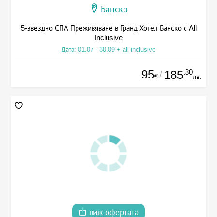
Банско
5-звездно СПА Преживяване в Гранд Хотел Банско с All
Inclusive
Дата: 01.07 - 30.09 + all inclusive
95
.80
185
/
€
лв.
виж офертата