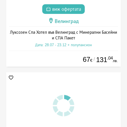
виж офертата
Велинград
Луксозен Спа Хотел във Велинград с Минерални Басейни
и СПА Пакет
Дата: 28.07 - 23.12 + полупансион
67
.04
131
/
€
лв.