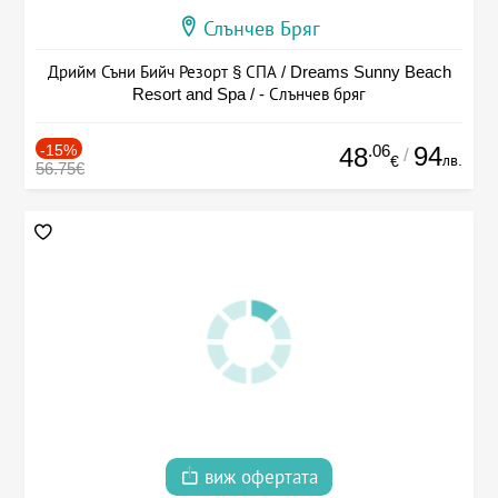
Слънчев Бряг
Дрийм Съни Бийч Резорт § СПА / Dreams Sunny Beach
Resort and Spa / - Слънчев бряг
-15%
.06
94
48
/
лв.
€
56.75€
виж офертата