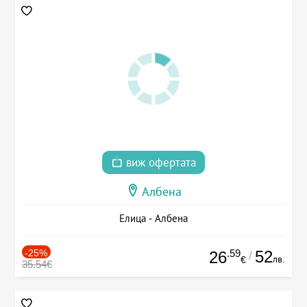
виж офертата
Албена
Елица - Албена
-25%
.59
52
26
/
лв.
€
35.54€