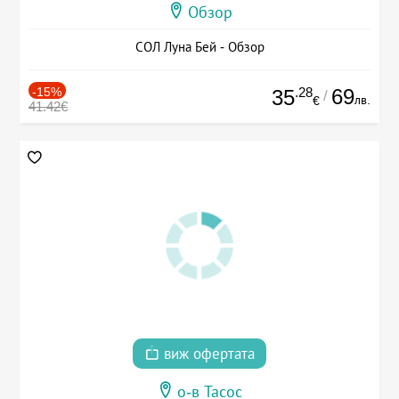
Обзор
СОЛ Луна Бей - Обзор
-15%
.28
69
35
/
лв.
€
41.42€
виж офертата
о-в Тасос