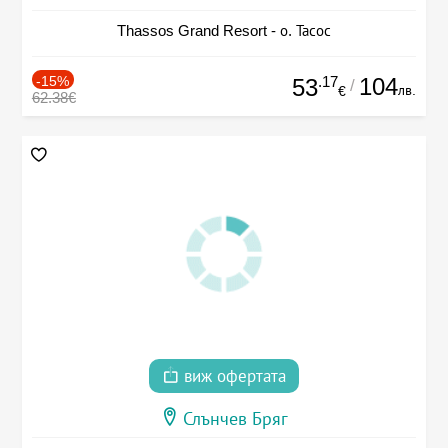
Thassos Grand Resort - о. Тасос
-15%
.17
104
53
/
лв.
€
62.38€
виж офертата
Слънчев Бряг