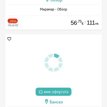
Обзор
Мирамар - Обзор
-25%
.75
111
56
/
лв.
€
75.67€
виж офертата
Банско