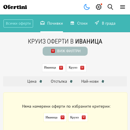
Ofertini
Почивки
Стоки
В града
Всички оферти
КРУИЗ ОФЕРТИ В
ИВАНИЦА
ВИЖ ФИЛТРИ
Иваница
Круиз
Цена
Отстъпка
Най-нови
Няма намерени оферти по избраните критерии:
Иваница
Круиз