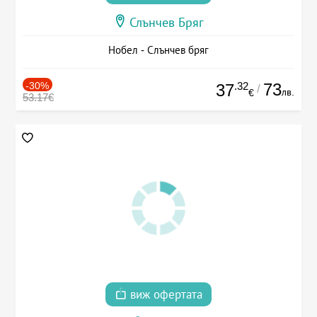
Слънчев Бряг
Нобел - Слънчев бряг
-30%
.32
73
37
/
лв.
€
53.17€
виж офертата