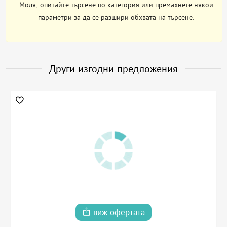
Моля, опитайте търсене по категория или премахнете някои
параметри за да се разшири обхвата на търсене.
Други изгодни предложения
виж офертата