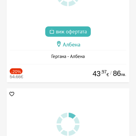
виж офертата
Албена
Гергана - Албена
-20%
.97
86
43
/
лв.
€
54.66€