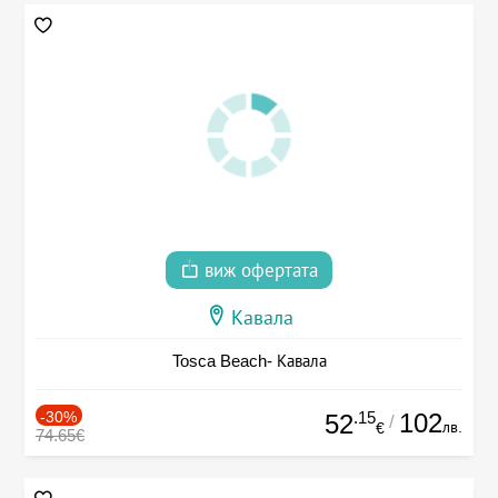
виж офертата
Кавала
Tosca Beach- Кавала
-30%
.15
102
52
/
лв.
€
74.65€