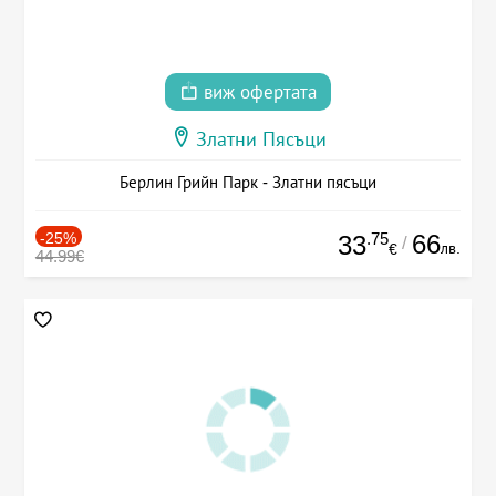
виж офертата
Златни Пясъци
Берлин Грийн Парк - Златни пясъци
-25%
.75
66
33
/
лв.
€
44.99€