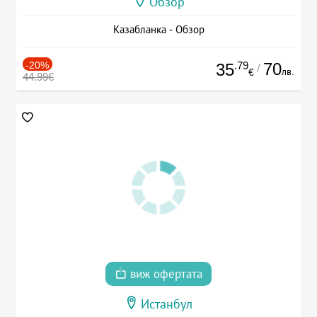
Обзор
Казабланка - Обзор
-20%
.79
70
35
/
лв.
€
44.99€
виж офертата
Истанбул