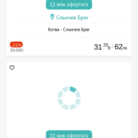
виж офертата
Слънчев Бряг
Котва - Слънчев бряг
-21%
.70
62
31
/
лв.
€
39.88€
виж офертата