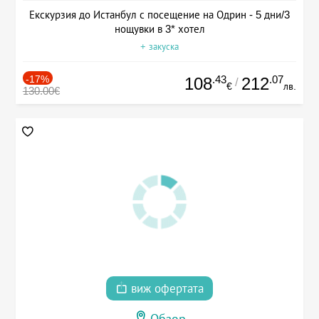
Екскурзия до Истанбул с посещение на Одрин - 5 дни/3
нощувки в 3* хотел
+ закуска
-17%
.43
.07
108
212
/
€
лв.
130.00€
виж офертата