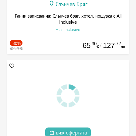
Слънчев Бряг
Ранни записвания: Слънчев бряг, хотел, нощувка с All
Inclusive
+ all inclusive
-30%
.30
.72
65
127
/
€
лв.
92.70€
виж офертата