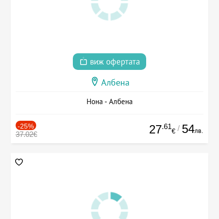
виж офертата
Албена
Нона - Албена
-25%
.61
54
27
/
лв.
€
37.02€