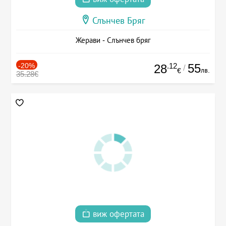
Слънчев Бряг
Жерави - Слънчев бряг
-20%
.12
55
28
/
лв.
€
35.28€
виж офертата