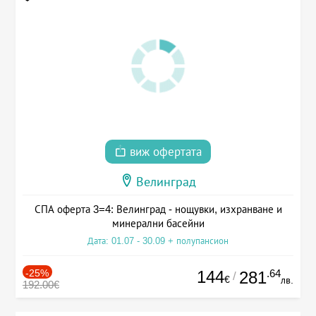
виж офертата
Велинград
СПА оферта 3=4: Велинград - нощувки, изхранване и
минерални басейни
Дата: 01.07 - 30.09 + полупансион
-25%
144
.64
281
/
€
лв.
192.00€