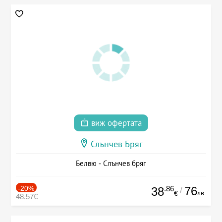
виж офертата
Слънчев Бряг
Белвю - Слънчев бряг
-20%
.86
76
38
/
лв.
€
48.57€