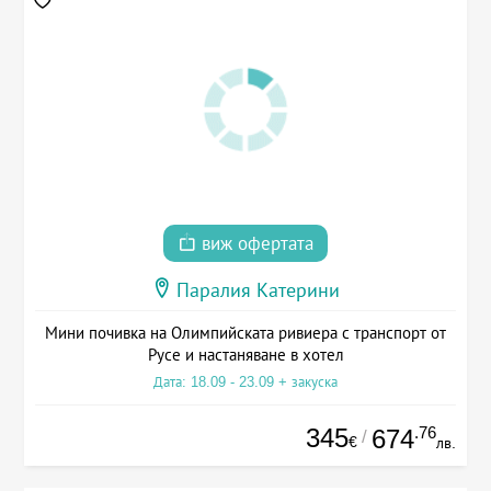
виж офертата
Паралия Катерини
Мини почивка на Олимпийската ривиера с транспорт от
Русе и настаняване в хотел
Дата: 18.09 - 23.09 + закуска
345
.76
674
/
€
лв.