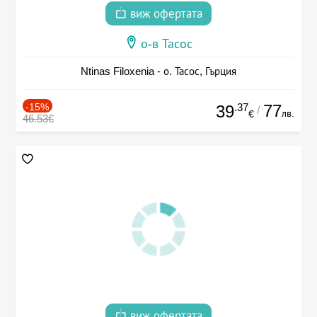
виж офертата
о-в Тасос
Ntinas Filoxenia - о. Тасос, Гърция
-15%
.37
77
39
/
лв.
€
46.53€
виж офертата