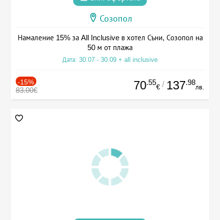
Созопол
Намаление 15% за All Inclusive в хотел Съни, Созопол на
50 м от плажа
Дата: 30.07 - 30.09 + all inclusive
-15%
.55
.98
70
137
/
€
лв.
83.00€