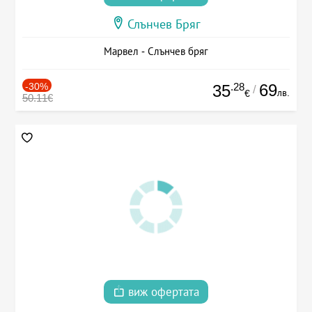
Слънчев Бряг
Марвел - Слънчев бряг
-30%
.28
69
35
/
лв.
€
50.11€
виж офертата