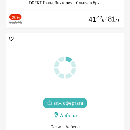
ЕФЕКТ Гранд Виктория - Слънчев бряг
-20%
.42
81
41
/
лв.
€
51.64€
виж офертата
Албена
Оазис - Албена