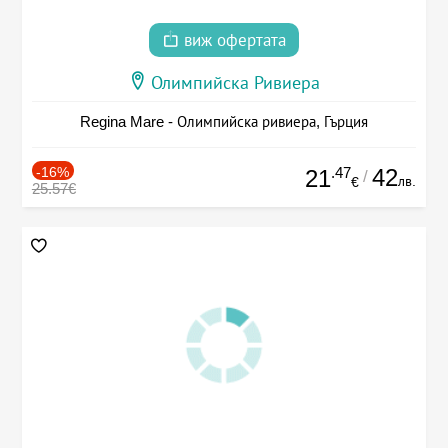
виж офертата
Олимпийска Ривиера
Regina Mare - Олимпийска ривиера, Гърция
-16%
.47
42
21
/
лв.
€
25.57€