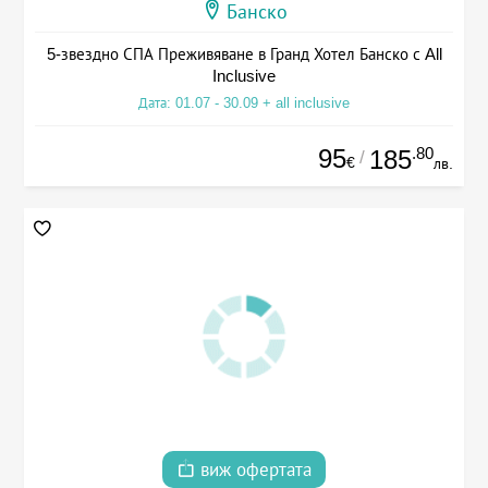
Банско
5-звездно СПА Преживяване в Гранд Хотел Банско с All
Inclusive
Дата: 01.07 - 30.09 + all inclusive
95
.80
185
/
€
лв.
виж офертата