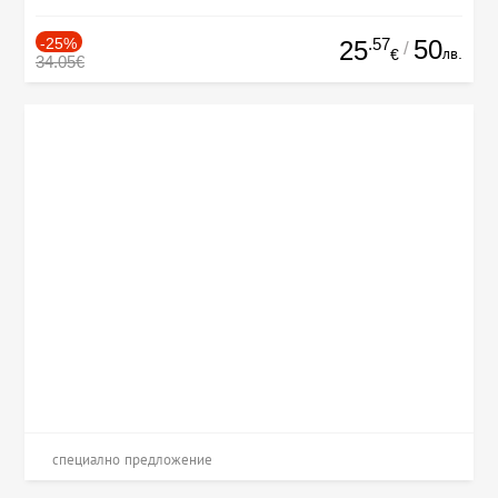
-25%
.57
50
25
/
лв.
€
34.05€
специално предложение