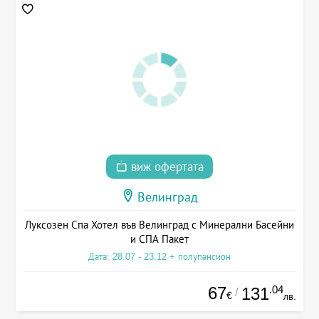
виж офертата
Велинград
Луксозен Спа Хотел във Велинград с Минерални Басейни
и СПА Пакет
Дата: 28.07 - 23.12 + полупансион
67
.04
131
/
€
лв.