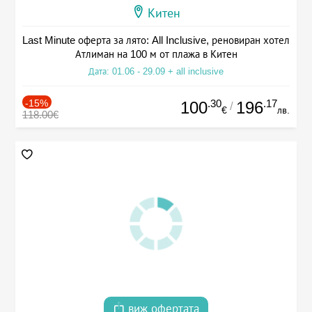
Китен
Last Minute оферта за лято: All Inclusive, реновиран хотел
Атлиман на 100 м от плажа в Китен
Дата: 01.06 - 29.09 + all inclusive
-15%
.30
.17
100
196
/
€
лв.
118.00€
виж офертата