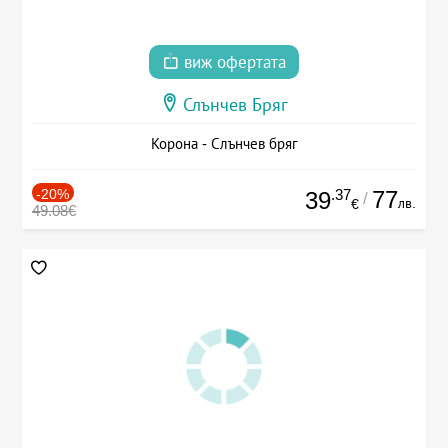
виж офертата
Слънчев Бряг
Корона - Слънчев бряг
-20%
.37
77
39
/
лв.
€
49.08€