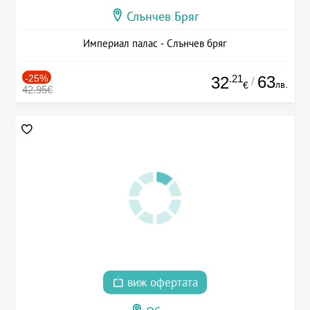
Слънчев Бряг
Империал палас - Слънчев бряг
-25%
.21
63
32
/
лв.
€
42.95€
виж офертата