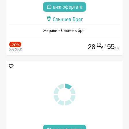
виж офертата
Слънчев Бряг
Жерави - Слънчев бряг
-20%
.12
55
28
/
лв.
€
35.28€