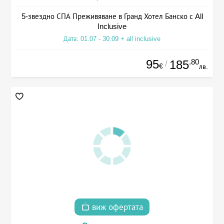
5-звездно СПА Преживяване в Гранд Хотел Банско с All
Inclusive
Дата: 01.07 - 30.09 + all inclusive
95
.80
185
/
€
лв.
виж офертата