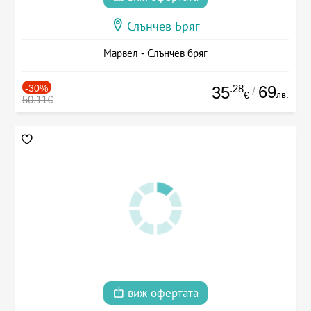
Слънчев Бряг
Марвел - Слънчев бряг
-30%
.28
69
35
/
лв.
€
50.11€
виж офертата