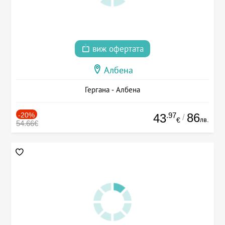
виж офертата
Албена
Гергана - Албена
-20%
.97
86
43
/
лв.
€
54.66€