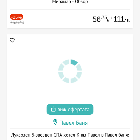
Мирамар - Обзор
-25%
.75
111
56
/
лв.
€
75.67€
виж офертата
Павел Баня
Луксозен 5-звезден СПА хотел Княз Павел в Павел баня: