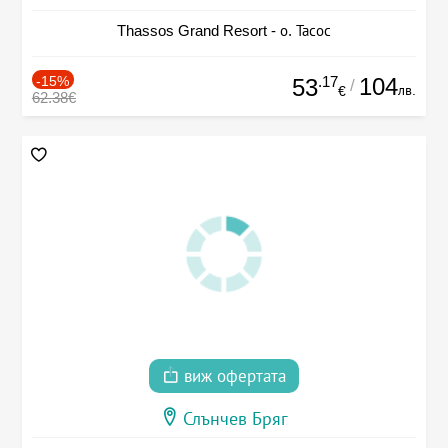
Thassos Grand Resort - о. Тасос
-15%
.17
104
53
/
лв.
€
62.38€
виж офертата
Слънчев Бряг