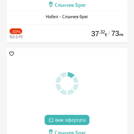
Слънчев Бряг
Нобел - Слънчев бряг
-30%
.32
73
37
/
лв.
€
53.17€
виж офертата
Слънчев Бряг