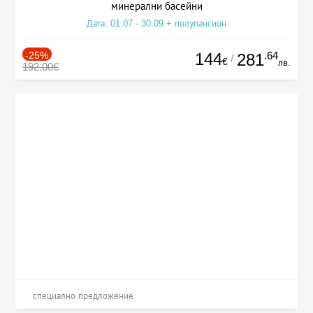
минерални басейни
Дата: 01.07 - 30.09 + полупансион
-25%
144
.64
281
/
€
лв.
192.00€
специално предложение