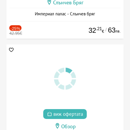
Слънчев Бряг
Империал палас - Слънчев бряг
-25%
.21
63
32
/
лв.
€
42.95€
виж офертата
Обзор