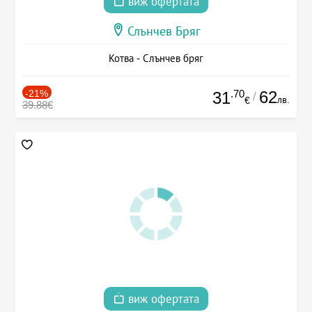
виж офертата
Слънчев Бряг
Котва - Слънчев бряг
-21%
.70
62
31
/
лв.
€
39.88€
виж офертата