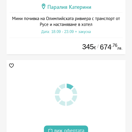
Паралия Катерини
Мини почивка на Олимпийската ривиера с транспорт от
Русе и настаняване в хотел
Дата: 18.09 - 23.09 + закуска
345
.76
674
/
€
лв.
виж офертата