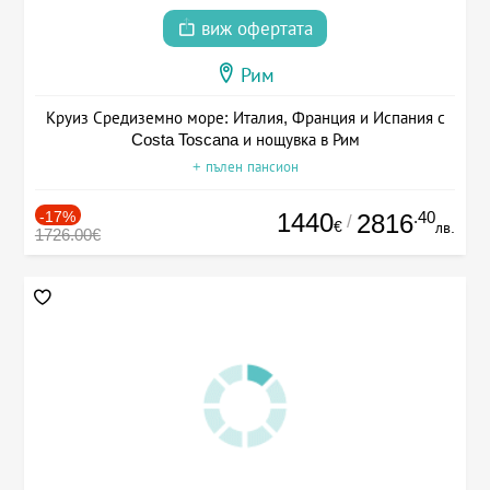
виж офертата
Рим
Круиз Средиземно море: Италия, Франция и Испания с
Costa Toscana и нощувка в Рим
+ пълен пансион
-17%
1440
.40
2816
/
€
лв.
1726.00€