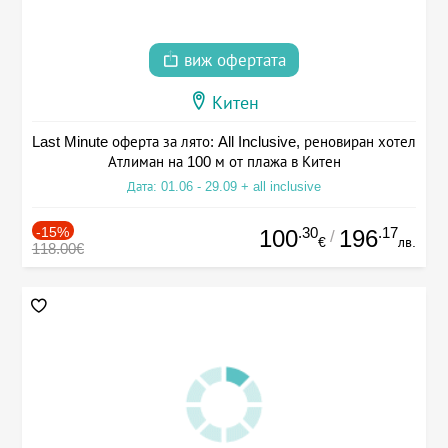
виж офертата
Китен
Last Minute оферта за лято: All Inclusive, реновиран хотел
Атлиман на 100 м от плажа в Китен
Дата: 01.06 - 29.09 + all inclusive
-15%
.30
.17
100
196
/
€
лв.
118.00€