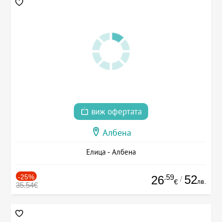
виж офертата
Албена
Елица - Албена
-25%
.59
52
26
/
лв.
€
35.54€