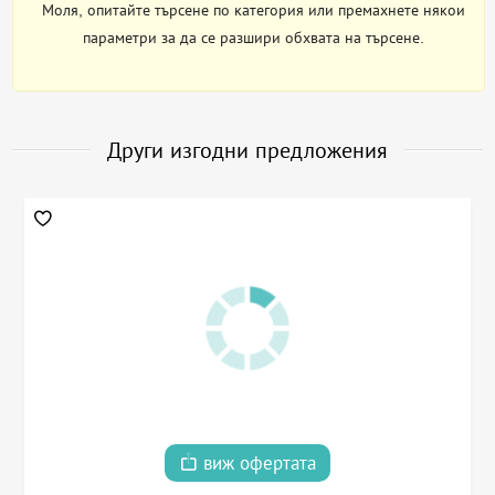
Моля, опитайте търсене по категория или премахнете някои
параметри за да се разшири обхвата на търсене.
Други изгодни предложения
виж офертата