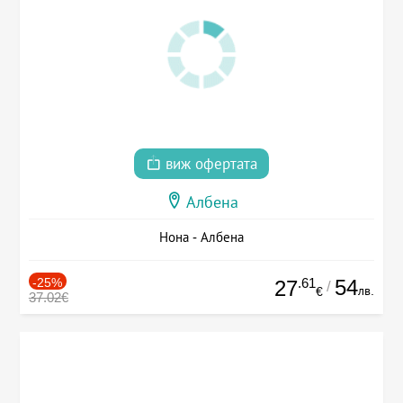
виж офертата
Албена
Нона - Албена
-25%
.61
54
27
/
лв.
€
37.02€