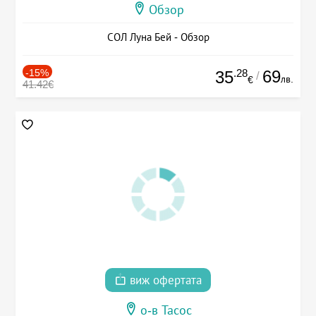
Обзор
СОЛ Луна Бей - Обзор
-15%
.28
69
35
/
лв.
€
41.42€
виж офертата
о-в Тасос