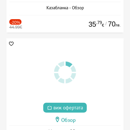
Казабланка - Обзор
-20%
.79
70
35
/
лв.
€
44.99€
виж офертата
Обзор