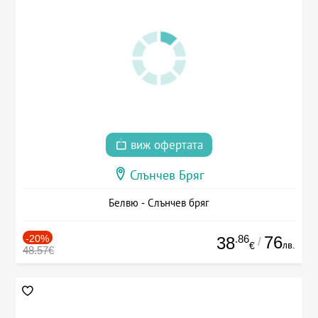
виж офертата
Слънчев Бряг
Белвю - Слънчев бряг
-20%
.86
76
38
/
лв.
€
48.57€