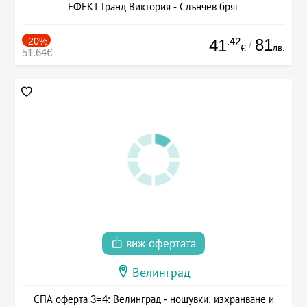
ЕФЕКТ Гранд Виктория - Слънчев бряг
-20%
.42
81
41
/
лв.
€
51.64€
виж офертата
Велинград
СПА оферта 3=4: Велинград - нощувки, изхранване и