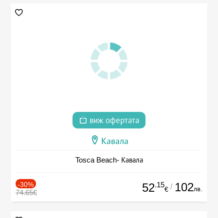
виж офертата
Кавала
Tosca Beach- Кавала
-30%
.15
102
52
/
лв.
€
74.65€