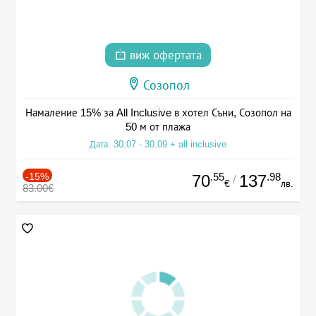
виж офертата
Созопол
Намаление 15% за All Inclusive в хотел Съни, Созопол на
50 м от плажа
Дата: 30.07 - 30.09 + all inclusive
-15%
.55
.98
70
137
/
€
лв.
83.00€