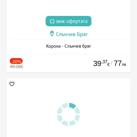
виж офертата
Слънчев Бряг
Корона - Слънчев бряг
-20%
.37
77
39
/
лв.
€
49.08€