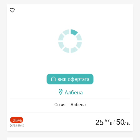
виж офертата
Албена
Оазис - Албена
-25%
.57
50
25
/
лв.
€
34.05€