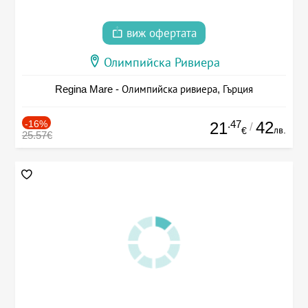
виж офертата
Олимпийска Ривиера
Regina Mare - Олимпийска ривиера, Гърция
-16%
.47
42
21
/
лв.
€
25.57€