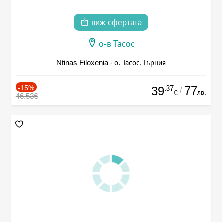
виж офертата
о-в Тасос
Ntinas Filoxenia - о. Тасос, Гърция
-15%
.37
77
39
/
лв.
€
46.53€