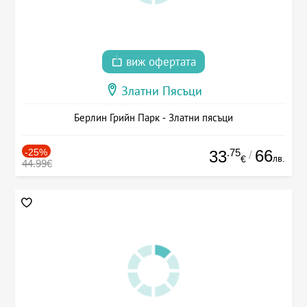
виж офертата
Златни Пясъци
Берлин Грийн Парк - Златни пясъци
-25%
.75
66
33
/
лв.
€
44.99€