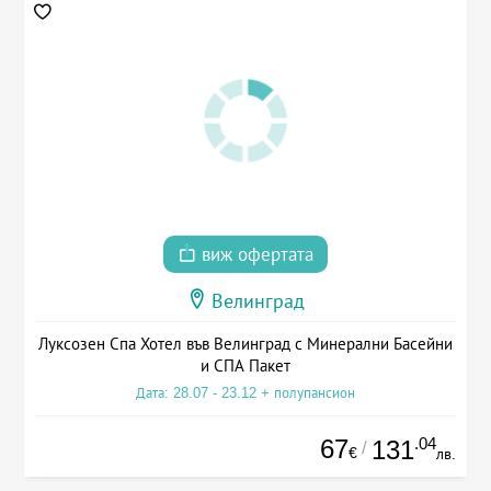
виж офертата
Велинград
Луксозен Спа Хотел във Велинград с Минерални Басейни
и СПА Пакет
Дата: 28.07 - 23.12 + полупансион
67
.04
131
/
€
лв.