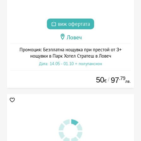
виж офертата
Ловеч
Промоция: Безплатна нощувка при престой от 3+
нощувки в Парк Хотел Стратеш в Ловеч
Дата: 14.05 - 01.10 + полупансион
50
.79
97
/
€
лв.