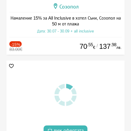
Созопол
Намаление 15% за All Inclusive в хотел Съни, Созопол на
50 м от плажа
Дата: 30.07 - 30.09 + all inclusive
-15%
.55
.98
70
137
/
€
лв.
83.00€
виж офертата