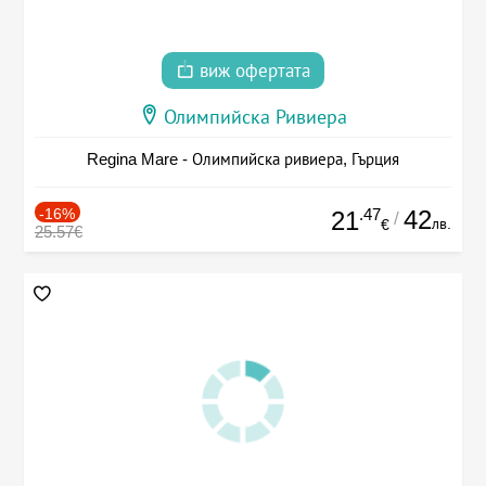
виж офертата
Олимпийска Ривиера
Regina Mare - Олимпийска ривиера, Гърция
-16%
.47
42
21
/
лв.
€
25.57€