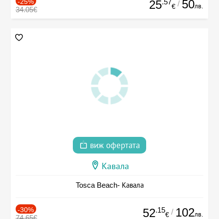
-25%
.57
50
25
/
лв.
€
34.05€
виж офертата
Кавала
Tosca Beach- Кавала
-30%
.15
102
52
/
лв.
€
74.65€