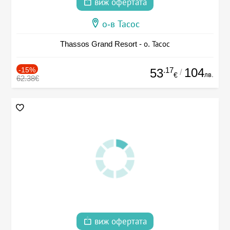
виж офертата
о-в Тасос
Thassos Grand Resort - о. Тасос
-15%
.17
104
53
/
лв.
€
62.38€
виж офертата