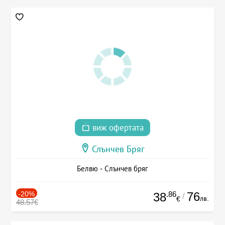
виж офертата
Слънчев Бряг
Белвю - Слънчев бряг
-20%
.86
76
38
/
лв.
€
48.57€