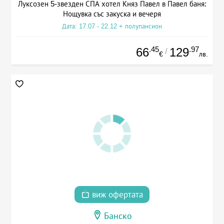
Луксозен 5-звезден СПА хотел Княз Павел в Павел баня:
Нощувка със закуска и вечеря
Дата: 17.07 - 22.12 + полупансион
.45
.97
66
129
/
€
лв.
виж офертата
Банско