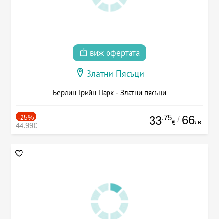
виж офертата
Златни Пясъци
Берлин Грийн Парк - Златни пясъци
-25%
.75
66
33
/
лв.
€
44.99€