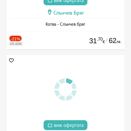
виж офертата
Слънчев Бряг
Котва - Слънчев бряг
-21%
.70
62
31
/
лв.
€
39.88€
виж офертата