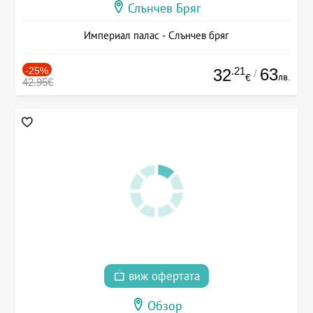
Слънчев Бряг
Империал палас - Слънчев бряг
-25%
.21
63
32
/
лв.
€
42.95€
виж офертата
Обзор