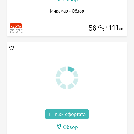
Мирамар - Обзор
-25%
.75
111
56
/
лв.
€
75.67€
виж офертата
Обзор