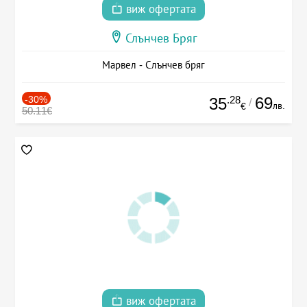
виж офертата
Слънчев Бряг
Марвел - Слънчев бряг
-30%
.28
69
35
/
лв.
€
50.11€
виж офертата