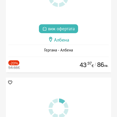
виж офертата
Албена
Гергана - Албена
-20%
.97
86
43
/
лв.
€
54.66€