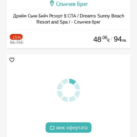
Слънчев Бряг
Дрийм Съни Бийч Резорт § СПА / Dreams Sunny Beach
Resort and Spa / - Слънчев бряг
-15%
.06
94
48
/
лв.
€
56.75€
виж офертата