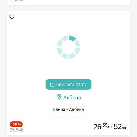
виж офертата
Албена
Елица - Албена
-25%
.59
52
26
/
лв.
€
35.54€