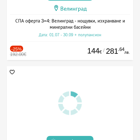
Велинград
СПА оферта 3=4: Велинград - нощувки, изхранване и
минерални басейни
Дата: 01.07 - 30.09 + полупансион
-25%
144
.64
281
/
€
лв.
192.00€