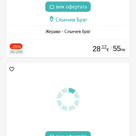
виж офертата
Слънчев Бряг
Жерави - Слънчев бряг
-20%
.12
55
28
/
лв.
€
35.28€