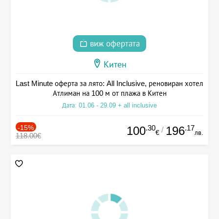
виж офертата
Китен
Last Minute оферта за лято: All Inclusive, реновиран хотел
Атлиман на 100 м от плажа в Китен
Дата: 01.06 - 29.09 + all inclusive
-15%
.30
.17
100
196
/
€
лв.
118.00€