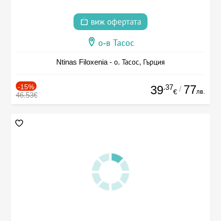
виж офертата
о-в Тасос
Ntinas Filoxenia - о. Тасос, Гърция
-15%
.37
77
39
/
лв.
€
46.53€