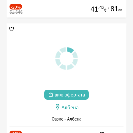
-20%
.42
81
41
/
лв.
€
51.64€
виж офертата
Албена
Оазис - Албена