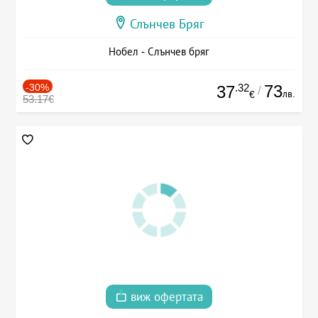
Слънчев Бряг
Нобел - Слънчев бряг
-30%
.32
73
37
/
лв.
€
53.17€
виж офертата