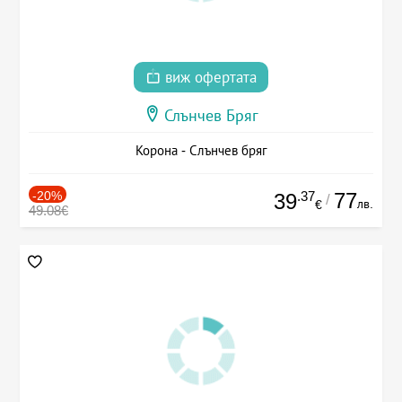
виж офертата
Слънчев Бряг
Корона - Слънчев бряг
-20%
.37
77
39
/
лв.
€
49.08€