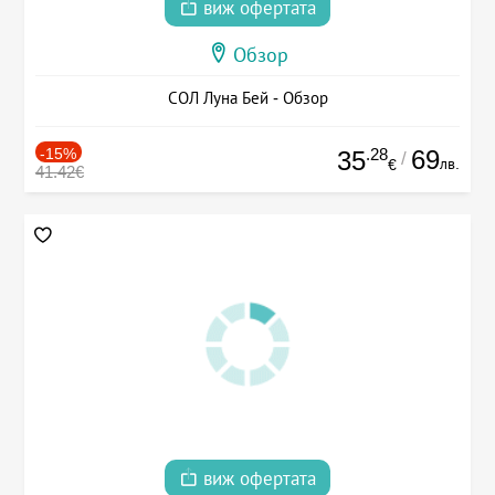
виж офертата
Обзор
СОЛ Луна Бей - Обзор
-15%
.28
69
35
/
лв.
€
41.42€
виж офертата