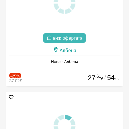
виж офертата
Албена
Нона - Албена
-25%
.61
54
27
/
лв.
€
37.02€