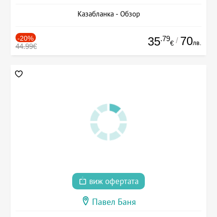
Казабланка - Обзор
-20%
.79
70
35
/
лв.
€
44.99€
виж офертата
Павел Баня