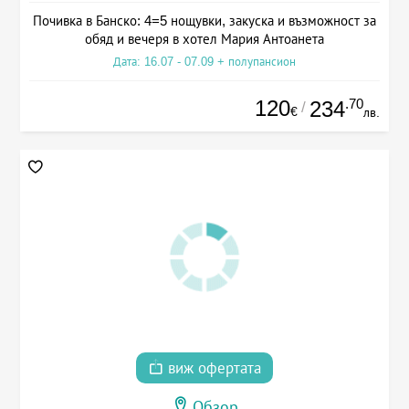
Почивка в Банско: 4=5 нощувки, закуска и възможност за
обяд и вечеря в хотел Мария Антоанета
Дата: 16.07 - 07.09 + полупансион
120
.70
234
/
€
лв.
виж офертата
Обзор