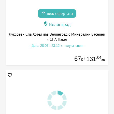
виж офертата
Велинград
Луксозен Спа Хотел във Велинград с Минерални Басейни
и СПА Пакет
Дата: 28.07 - 23.12 + полупансион
67
.04
131
/
€
лв.