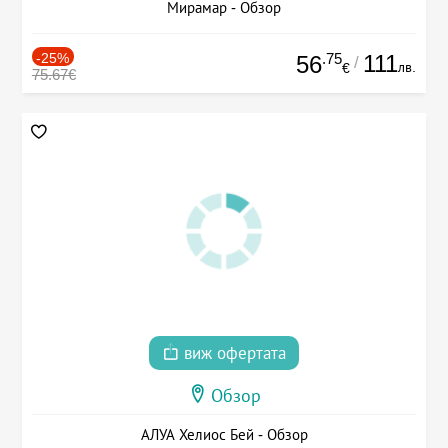
Мирамар - Обзор
-25%
.75
111
56
/
лв.
€
75.67€
виж офертата
Обзор
АЛУА Хелиос Бей - Обзор