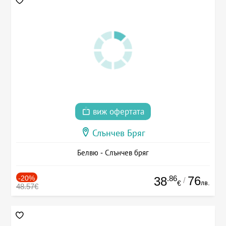
виж офертата
Слънчев Бряг
Белвю - Слънчев бряг
-20%
.86
76
38
/
лв.
€
48.57€