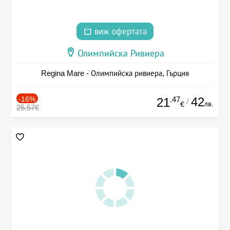
виж офертата
Олимпийска Ривиера
Regina Mare - Олимпийска ривиера, Гърция
-16%
.47
42
21
/
лв.
€
25.57€