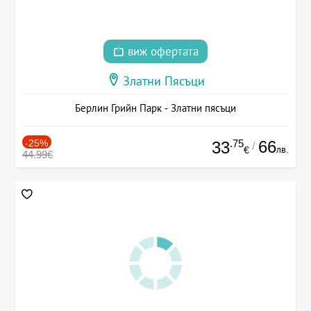
виж офертата
Златни Пясъци
Берлин Грийн Парк - Златни пясъци
-25%
.75
66
33
/
лв.
€
44.99€