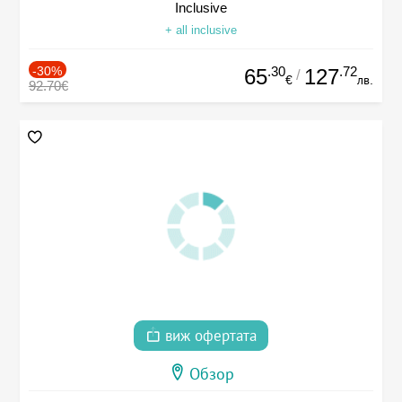
Inclusive
+ all inclusive
-30%
.30
.72
65
127
/
€
лв.
92.70€
виж офертата
Обзор