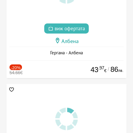
виж офертата
Албена
Гергана - Албена
-20%
.97
86
43
/
лв.
€
54.66€