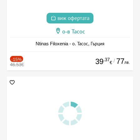
виж офертата
о-в Тасос
Ntinas Filoxenia - о. Тасос, Гърция
-15%
.37
77
39
/
лв.
€
46.53€