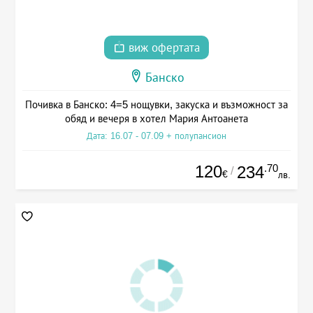
виж офертата
Банско
Почивка в Банско: 4=5 нощувки, закуска и възможност за
обяд и вечеря в хотел Мария Антоанета
Дата: 16.07 - 07.09 + полупансион
120
.70
234
/
€
лв.