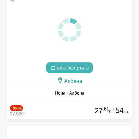
виж офертата
Албена
Нона - Албена
-25%
.61
54
27
/
лв.
€
37.02€