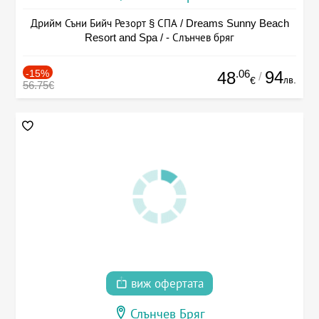
Дрийм Съни Бийч Резорт § СПА / Dreams Sunny Beach
Resort and Spa / - Слънчев бряг
-15%
.06
94
48
/
лв.
€
56.75€
виж офертата
Слънчев Бряг