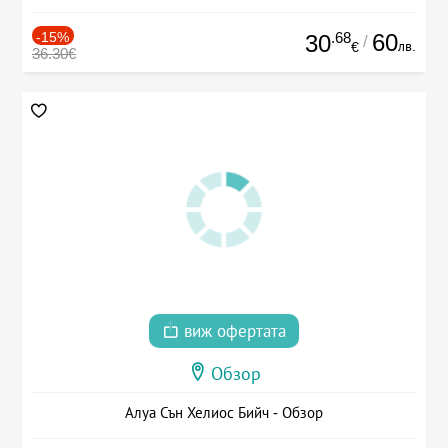
-15%
.68
60
30
/
лв.
€
36.30€
виж офертата
Обзор
Алуа Сън Хелиос Бийч - Обзор