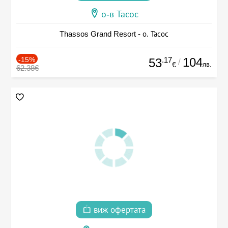
о-в Тасос
Thassos Grand Resort - о. Тасос
-15%
.17
104
53
/
лв.
€
62.38€
виж офертата