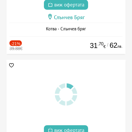
виж офертата
Слънчев Бряг
Котва - Слънчев бряг
-21%
.70
62
31
/
лв.
€
39.88€
виж офертата