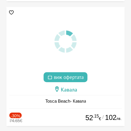
виж офертата
Кавала
Tosca Beach- Кавала
-30%
.15
102
52
/
лв.
€
74.65€