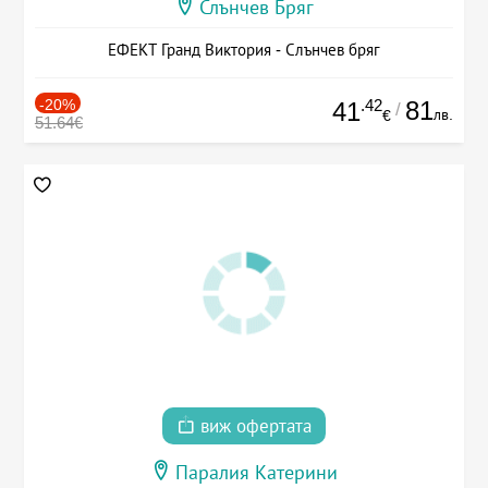
Слънчев Бряг
ЕФЕКТ Гранд Виктория - Слънчев бряг
-20%
.42
81
41
/
лв.
€
51.64€
виж офертата
Паралия Катерини