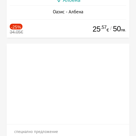
Албена
Оазис - Албена
-25%
.57
50
25
/
лв.
€
34.05€
специално предложение