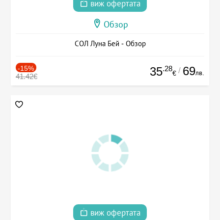
виж офертата
Обзор
СОЛ Луна Бей - Обзор
-15%
.28
69
35
/
лв.
€
41.42€
виж офертата