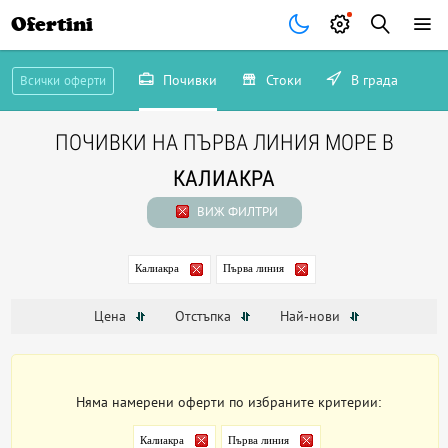
Ofertini
Почивки
Стоки
В града
Всички оферти
ПОЧИВКИ НА ПЪРВА ЛИНИЯ МОРЕ В
КАЛИАКРА
ВИЖ ФИЛТРИ
Калиакра
Първа линия
Цена
Отстъпка
Най-нови
Няма намерени оферти по избраните критерии:
Калиакра
Първа линия