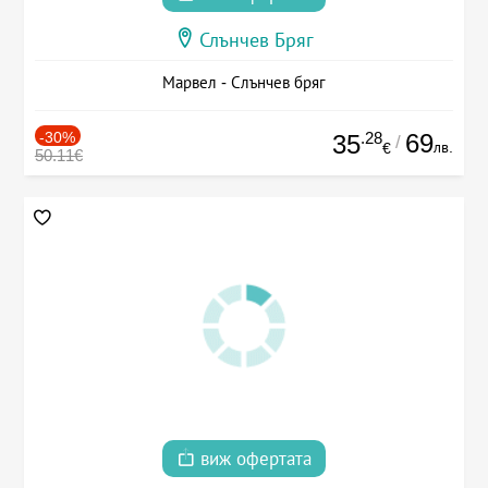
Слънчев Бряг
Марвел - Слънчев бряг
-30%
.28
69
35
/
лв.
€
50.11€
виж офертата