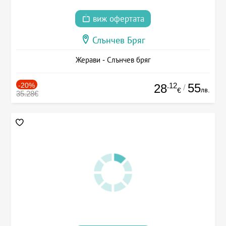
виж офертата
Слънчев Бряг
Жерави - Слънчев бряг
-20%
.12
55
28
/
лв.
€
35.28€