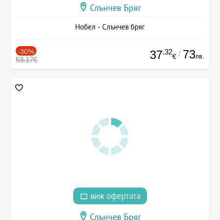
Слънчев Бряг
Нобел - Слънчев бряг
-30%
.32
73
37
/
лв.
€
53.17€
виж офертата
Слънчев Бряг