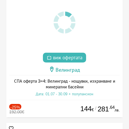
виж офертата
Велинград
СПА оферта 3=4: Велинград - нощувки, изхранване и
минерални басейни
Дата: 01.07 - 30.09 + полупансион
-25%
144
.64
281
/
€
лв.
192.00€