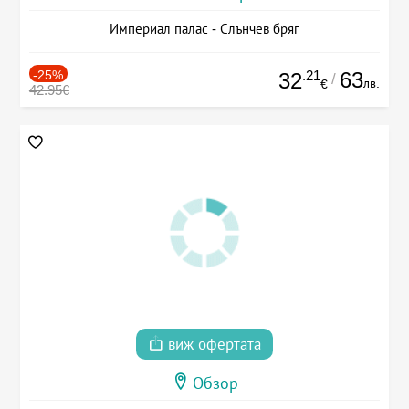
Империал палас - Слънчев бряг
-25%
.21
63
32
/
лв.
€
42.95€
виж офертата
Обзор