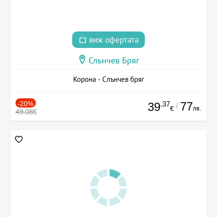
виж офертата
Слънчев Бряг
Корона - Слънчев бряг
-20%
.37
77
39
/
лв.
€
49.08€