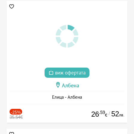
виж офертата
Албена
Елица - Албена
-25%
.59
52
26
/
лв.
€
35.54€