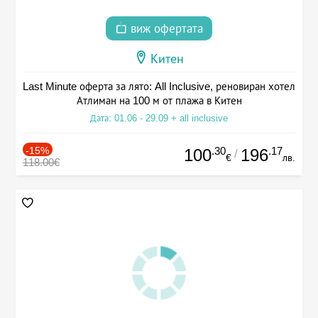
виж офертата
Китен
Last Minute оферта за лято: All Inclusive, реновиран хотел
Атлиман на 100 м от плажа в Китен
Дата: 01.06 - 29.09 + all inclusive
-15%
.30
.17
100
196
/
€
лв.
118.00€