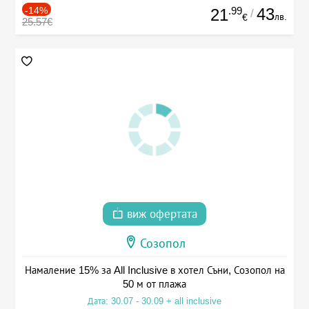
-14%
.99
43
21
/
лв.
€
25.57€
виж офертата
Созопол
Намаление 15% за All Inclusive в хотел Съни, Созопол на
50 м от плажа
Дата: 30.07 - 30.09 + all inclusive