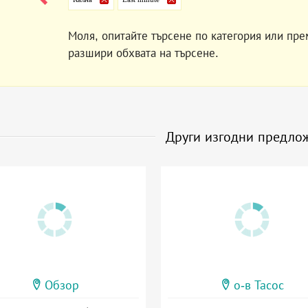
Моля, опитайте търсене по категория или пре
разшири обхвата на търсене.
Други изгодни предло
Обзор
о-в Тасос