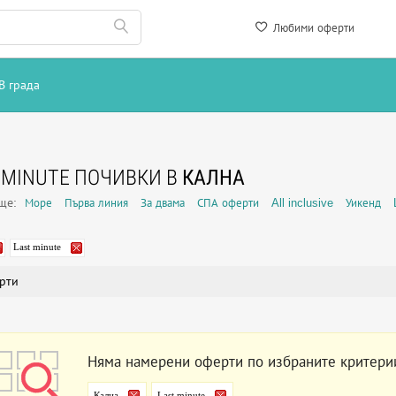
Любими оферти
В града
 MINUTE ПОЧИВКИ В
КАЛНА
още:
Море
Първа линия
За двама
СПА оферти
All inclusive
Уикенд
Last minute
рти
Няма намерени оферти по избраните критери
Кална
Last minute