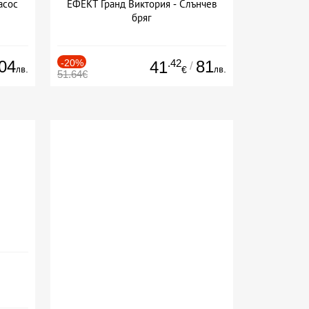
асос
ЕФЕКТ Гранд Виктория - Слънчев
бряг
04
-20%
.42
81
41
/
лв.
лв.
€
51.64€