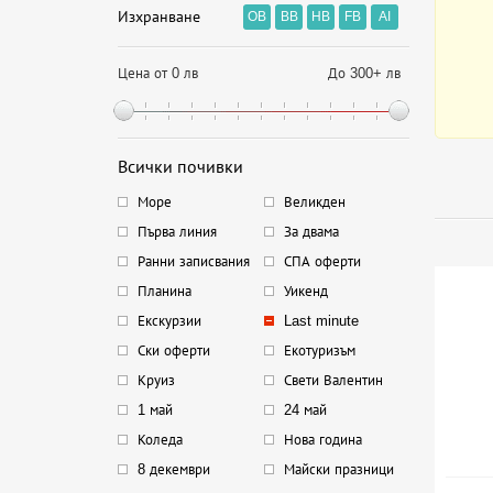
Изхранване
OB
BB
HB
FB
AI
Цена от 0 лв
До 300+ лв
Всички почивки
Море
Великден
Първа линия
За двама
Ранни записвания
СПА оферти
Планина
Уикенд
Екскурзии
Last minute
Ски оферти
Екотуризъм
Круиз
Свети Валентин
1 май
24 май
Коледа
Нова година
8 декември
Майски празници