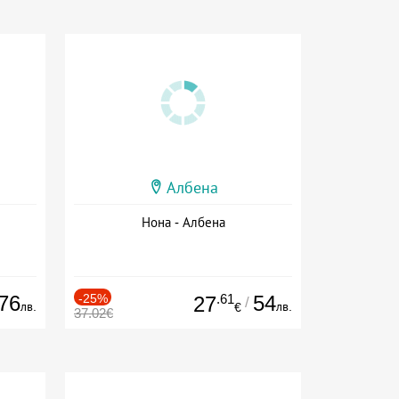
Албена
Нона - Албена
76
-25%
.61
54
27
/
лв.
лв.
€
37.02€