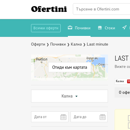
Ofertini
Почивки
Стоки
Всички оферти
Оферти
Почивки
Кална
Last minute
❯
❯
❯
LAST
Вижте 
Отиди към картата
Кална
0 офе
Кална