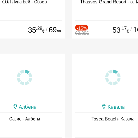
СОЛ Луна Бей - Обзор
Thassos Grand Resort - о. Т
.28
69
-15%
.17
1
35
53
/
/
лв.
€
€
€
62.38€
Албена
Кавала
Оазис - Албена
Tosca Beach- Кавала