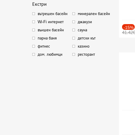
Екстри
вътрешен басейн
минерален басейн
Wi-Fi интернет
джакузи
-15%
външен басейн
сауна
41.42
парна баня
детски кът
фитнес
казино
дом. любимци
ресторант