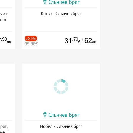
Слънчев Бряг
ive в
Котва - Слънчев бряг
м от
ive
.98
-21%
.70
62
7
31
/
лв.
лв.
€
39.88€
Слънчев Бряг
ряг,
Нобел - Слънчев бряг
ive