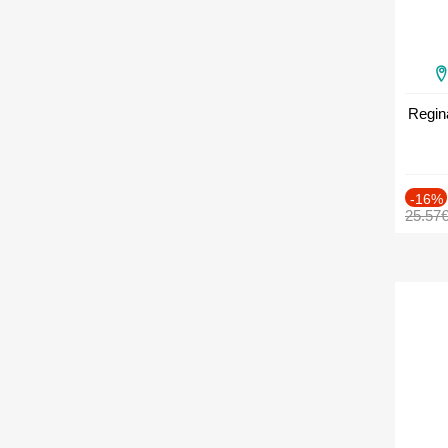
Regin
-16%
25.57