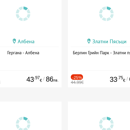
Албена
Златни Пясъци
Гергана - Албена
Берлин Грийн Парк - Златни п
.97
86
-25%
.75
43
33
/
/
лв.
€
€
€
44.99€