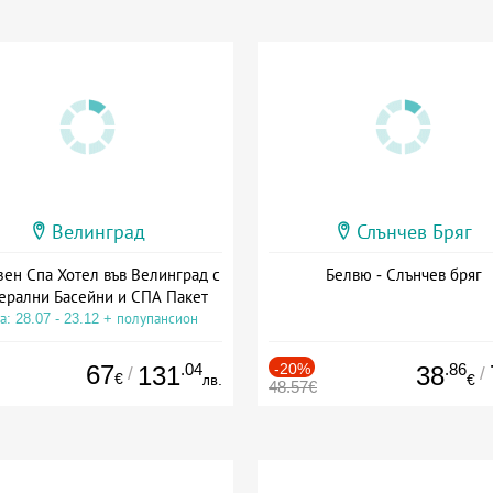
Велинград
Слънчев Бряг
зен Спа Хотел във Велинград с
Белвю - Слънчев бряг
ерални Басейни и СПА Пакет
а: 28.07 - 23.12 + полупансион
67
.04
-20%
.86
131
38
/
/
€
лв.
€
48.57€