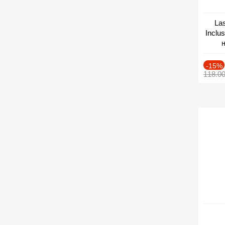
Las
Inclu
н
Дат
-15%
118.0