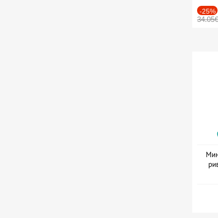
-25%
34.05
Мин
ри