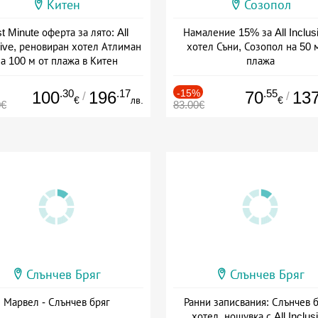
Китен
Созопол
t Minute оферта за лято: All
Намаление 15% за All Inclus
sive, реновиран хотел Атлиман
хотел Съни, Созопол на 50 
а 100 м от плажа в Китен
плажа
а: 01.06 - 29.09 + all inclusive
Дата: 30.07 - 30.09 + all inclus
.30
.17
-15%
.55
100
196
70
13
/
/
€
лв.
€
0€
83.00€
Слънчев Бряг
Слънчев Бряг
Марвел - Слънчев бряг
Ранни записвания: Слънчев б
хотел, нощувка с All Inclus