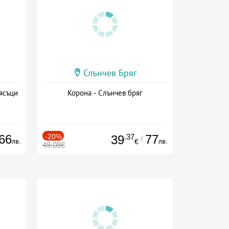
Слънчев Бряг
ясъци
Корона - Слънчев бряг
66
-20%
.37
77
39
/
лв.
лв.
€
49.08€