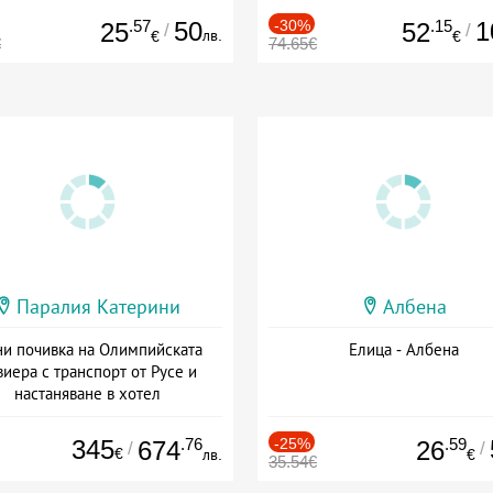
.57
50
-30%
.15
1
25
52
/
/
лв.
€
€
€
74.65€
Паралия Катерини
Албена
и почивка на Олимпийската
Елица - Албена
виера с транспорт от Русе и
настаняване в хотел
Дата: 18.09 - 23.09 + закуска
345
.76
-25%
.59
674
26
/
/
€
лв.
€
35.54€