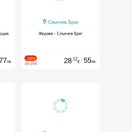
Слънчев Бряг
ърция
Жерави - Слънчев бряг
77
-20%
.12
55
28
/
лв.
лв.
€
35.28€