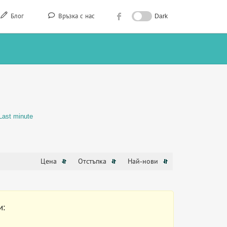
Блог
Връзка с нас
Dark
Last minute
Цена
Отстъпка
Най-нови
и: