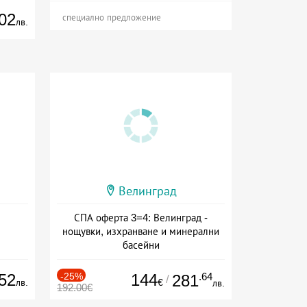
02
специално предложение
лв.
Велинград
СПА оферта 3=4: Велинград -
нощувки, изхранване и минерални
басейни
Дата: 01.07 - 30.09 + полупансион
52
-25%
144
.64
281
/
лв.
€
лв.
192.00€