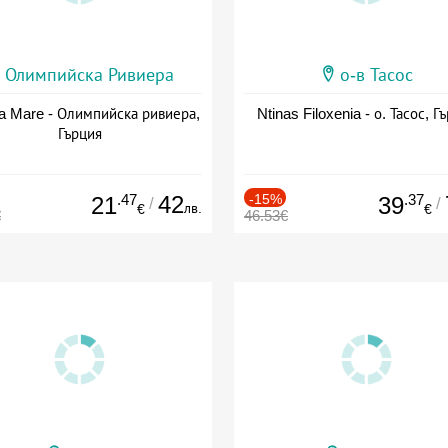
Олимпийска Ривиера
о-в Тасос
a Mare - Олимпийска ривиера,
Ntinas Filoxenia - о. Тасос, Г
Гърция
.47
42
-15%
.37
21
39
/
/
лв.
€
€
€
46.53€