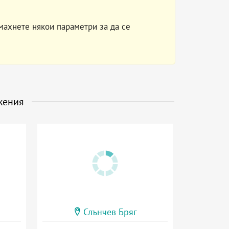
махнете някои параметри за да се
жения
Слънчев Бряг