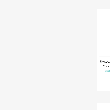
Луксо
Мин
Дат