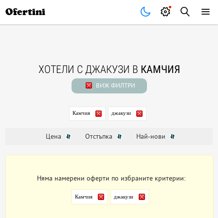
Почивки
Стоки
В града
Всички оферти
Ofertini
ХОТЕЛИ С ДЖАКУЗИ В
КАМЧИЯ
ВИЖ ФИЛТРИ
Камчия
джакузи
Цена
Отстъпка
Най-нови
Няма намерени оферти по избраните критерии:
Камчия
джакузи