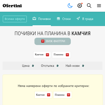
Ofertini
Почивки
Стоки
В града
Всички оферти
ПОЧИВКИ НА ПЛАНИНА В
КАМЧИЯ
ВИЖ ФИЛТРИ
Камчия
Планина
Цена
Отстъпка
Най-нови
Няма намерени оферти по избраните критерии:
Камчия
Планина