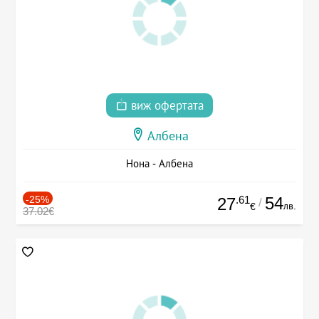
виж офертата
Албена
Нона - Албена
-25%
.61
54
27
/
лв.
€
37.02€