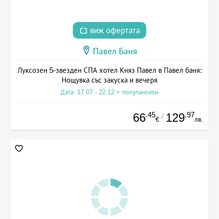
виж офертата
Павел Баня
Луксозен 5-звезден СПА хотел Княз Павел в Павел баня:
Нощувка със закуска и вечеря
Дата: 17.07 - 22.12 + полупансион
.45
.97
66
129
/
€
лв.