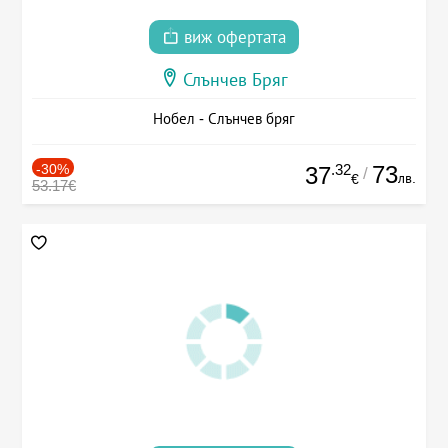
виж офертата
Слънчев Бряг
Нобел - Слънчев бряг
-30%
.32
73
37
/
лв.
€
53.17€