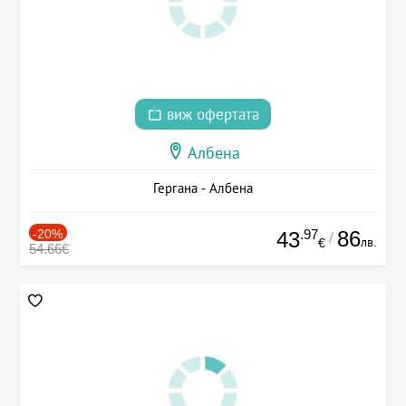
виж офертата
Албена
Гергана - Албена
-20%
.97
86
43
/
лв.
€
54.66€