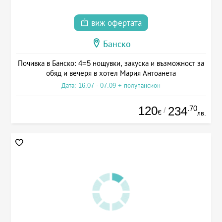
виж офертата
Банско
Почивка в Банско: 4=5 нощувки, закуска и възможност за
обяд и вечеря в хотел Мария Антоанета
Дата: 16.07 - 07.09 + полупансион
120
.70
234
/
€
лв.