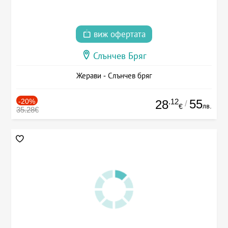
виж офертата
Слънчев Бряг
Жерави - Слънчев бряг
-20%
.12
55
28
/
лв.
€
35.28€