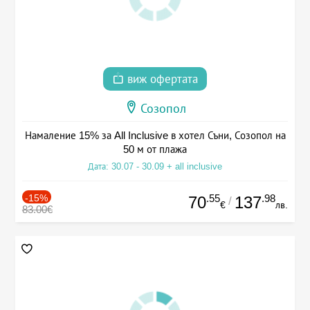
виж офертата
Созопол
Намаление 15% за All Inclusive в хотел Съни, Созопол на
50 м от плажа
Дата: 30.07 - 30.09 + all inclusive
-15%
.55
.98
70
137
/
€
лв.
83.00€