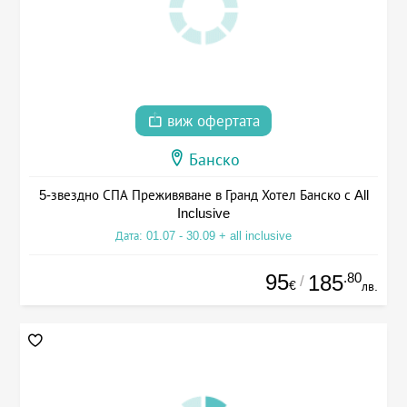
виж офертата
Банско
5-звездно СПА Преживяване в Гранд Хотел Банско с All
Inclusive
Дата: 01.07 - 30.09 + all inclusive
95
.80
185
/
€
лв.