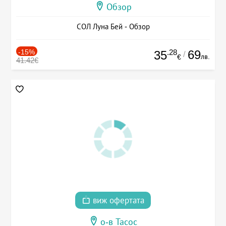
Обзор
СОЛ Луна Бей - Обзор
-15%
.28
69
35
/
лв.
€
41.42€
виж офертата
о-в Тасос