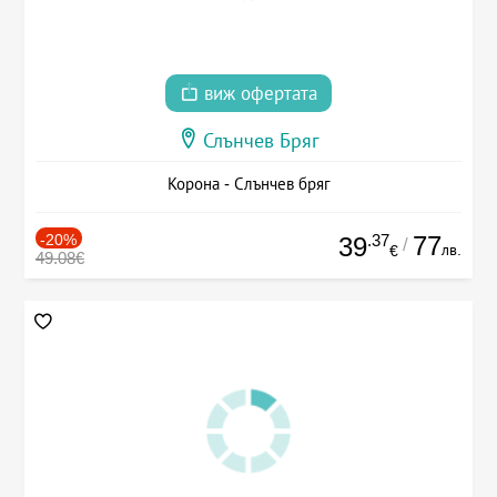
виж офертата
Слънчев Бряг
Корона - Слънчев бряг
-20%
.37
77
39
/
лв.
€
49.08€