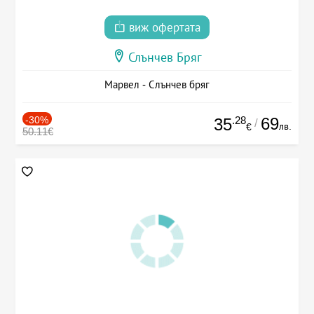
виж офертата
Слънчев Бряг
Марвел - Слънчев бряг
-30%
.28
69
35
/
лв.
€
50.11€