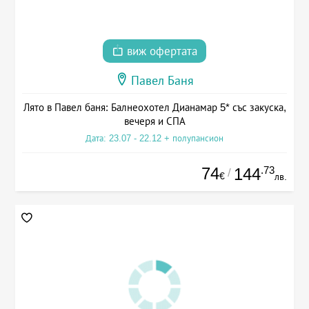
виж офертата
Павел Баня
Лято в Павел баня: Балнеохотел Дианамар 5* със закуска,
вечеря и СПА
Дата: 23.07 - 22.12 + полупансион
74
.73
144
/
€
лв.