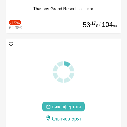
Thassos Grand Resort - о. Тасос
-15%
.17
104
53
/
лв.
€
62.38€
виж офертата
Слънчев Бряг