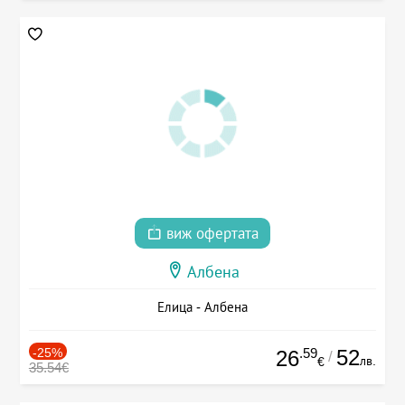
виж офертата
Албена
Елица - Албена
-25%
.59
52
26
/
лв.
€
35.54€