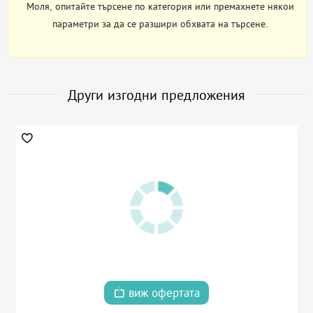
Моля, опитайте търсене по категория или премахнете някои
параметри за да се разшири обхвата на търсене.
Други изгодни предложения
виж офертата