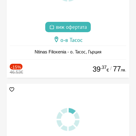
виж офертата
о-в Тасос
Ntinas Filoxenia - о. Тасос, Гърция
-15%
.37
77
39
/
лв.
€
46.53€