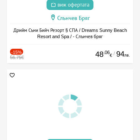
виж офертата
Слънчев Бряг
Дрийм Съни Бийч Резорт § СПА / Dreams Sunny Beach
Resort and Spa / - Слънчев бряг
-15%
.06
94
48
/
лв.
€
56.75€