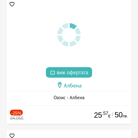
виж офертата
Албена
Оазис - Албена
-25%
.57
50
25
/
лв.
€
34.05€