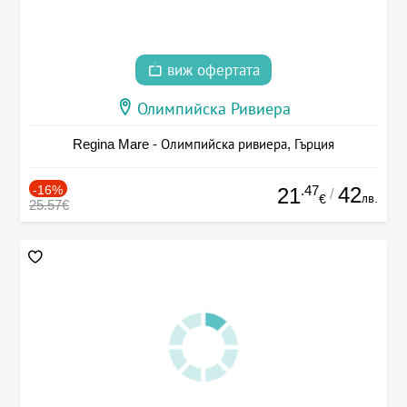
виж офертата
Олимпийска Ривиера
Regina Mare - Олимпийска ривиера, Гърция
-16%
.47
42
21
/
лв.
€
25.57€