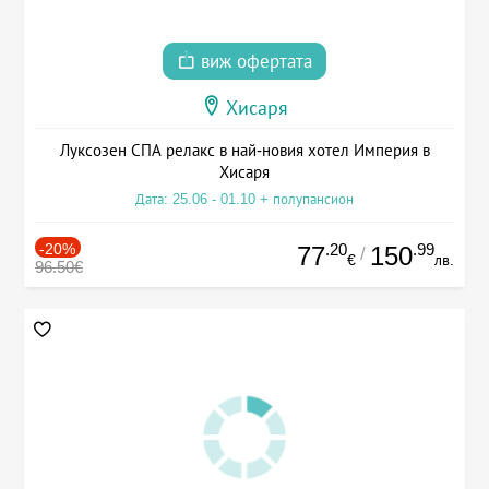
виж офертата
Хисаря
Луксозен СПА релакс в най-новия хотел Империя в
Хисаря
Дата: 25.06 - 01.10 + полупансион
-20%
.20
.99
77
150
/
€
лв.
96.50€