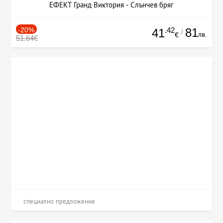
ЕФЕКТ Гранд Виктория - Слънчев бряг
-20%
.42
81
41
/
лв.
€
51.64€
специално предложение