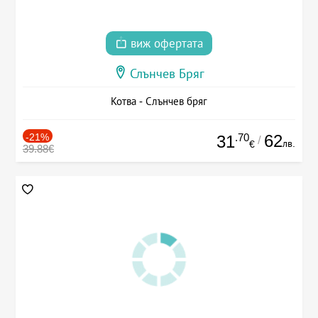
виж офертата
Слънчев Бряг
Котва - Слънчев бряг
-21%
.70
62
31
/
лв.
€
39.88€