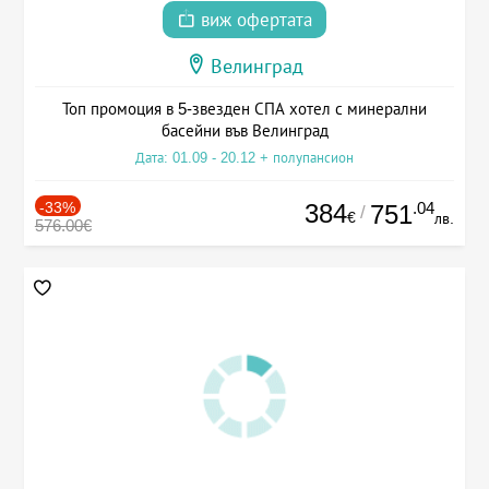
виж офертата
Велинград
Топ промоция в 5-звезден СПА хотел с минерални
басейни във Велинград
Дата: 01.09 - 20.12 + полупансион
-33%
384
.04
751
/
€
лв.
576.00€