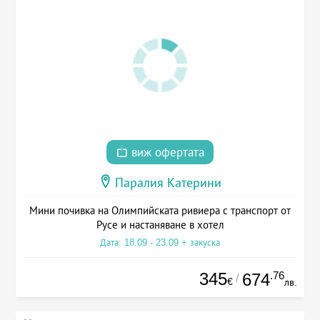
виж офертата
Паралия Катерини
Мини почивка на Олимпийската ривиера с транспорт от
Русе и настаняване в хотел
Дата: 18.09 - 23.09 + закуска
345
.76
674
/
€
лв.