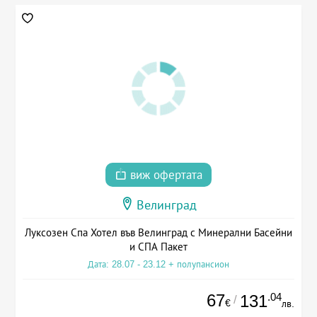
виж офертата
Велинград
Луксозен Спа Хотел във Велинград с Минерални Басейни
и СПА Пакет
Дата: 28.07 - 23.12 + полупансион
67
.04
131
/
€
лв.