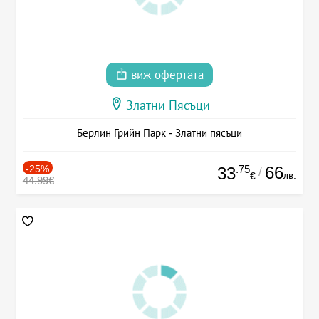
виж офертата
Златни Пясъци
Берлин Грийн Парк - Златни пясъци
-25%
.75
66
33
/
лв.
€
44.99€