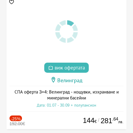
виж офертата
Велинград
СПА оферта 3=4: Велинград - нощувки, изхранване и
минерални басейни
Дата: 01.07 - 30.09 + полупансион
-25%
144
.64
281
/
€
лв.
192.00€