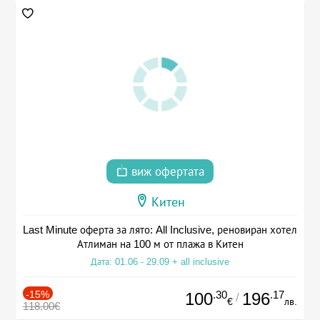
виж офертата
Китен
Last Minute оферта за лято: All Inclusive, реновиран хотел
Атлиман на 100 м от плажа в Китен
Дата: 01.06 - 29.09 + all inclusive
-15%
.30
.17
100
196
/
€
лв.
118.00€