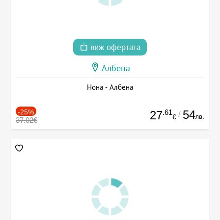
виж офертата
Албена
Нона - Албена
-25%
.61
54
27
/
лв.
€
37.02€