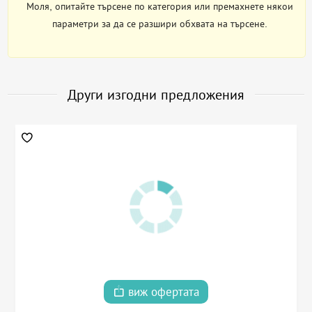
Моля, опитайте търсене по категория или премахнете някои
параметри за да се разшири обхвата на търсене.
Други изгодни предложения
виж офертата