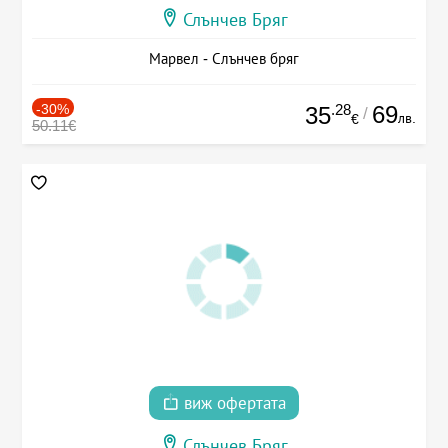
Слънчев Бряг
Марвел - Слънчев бряг
-30%
.28
69
35
/
лв.
€
50.11€
виж офертата
Слънчев Бряг