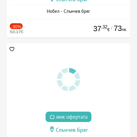
Нобел - Слънчев бряг
-30%
.32
73
37
/
лв.
€
53.17€
виж офертата
Слънчев Бряг