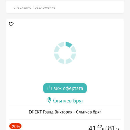
специално предложение
виж офертата
Слънчев Бряг
ЕФЕКТ Гранд Виктория - Слънчев бряг
-20%
.42
81
41
/
лв.
€