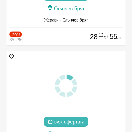
Слънчев Бряг
Жерави - Слънчев бряг
-20%
.12
55
28
/
лв.
€
35.28€
виж офертата