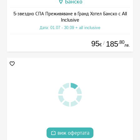
Банско
5-звездно СПА Преживяване в Гранд Хотел Банско с All
Inclusive
Дата: 01.07 - 30.09 + all inclusive
95
.80
185
/
€
лв.
виж офертата