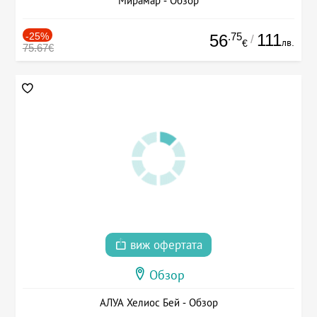
Мирамар - Обзор
-25%
.75
111
56
/
лв.
€
75.67€
виж офертата
Обзор
АЛУА Хелиос Бей - Обзор