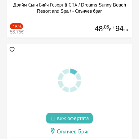
Дрийм Съни Бийч Резорт § СПА / Dreams Sunny Beach
Resort and Spa / - Слънчев бряг
-15%
.06
94
48
/
лв.
€
56.75€
виж офертата
Слънчев Бряг