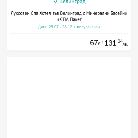
Велинград
Луксозен Спа Хотел във Велинград с Минерални Басейни
и СПА Пакет
Дата: 28.07 - 23.12 + полупансион
67
.04
131
/
€
лв.