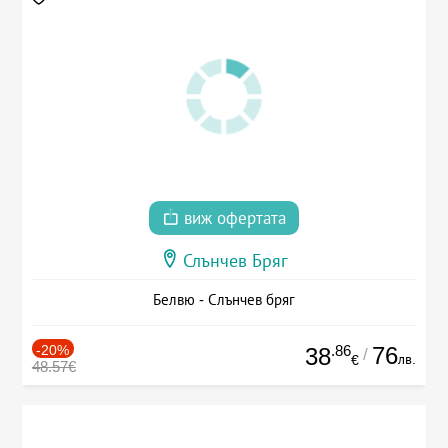
виж офертата
Слънчев Бряг
Белвю - Слънчев бряг
-20%
.86
76
38
/
лв.
€
48.57€