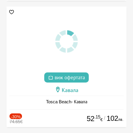
виж офертата
Кавала
Tosca Beach- Кавала
-30%
.15
102
52
/
лв.
€
74.65€