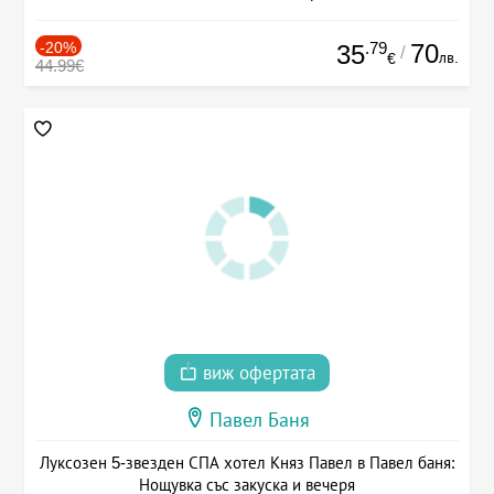
-20%
.79
70
35
/
лв.
€
44.99€
виж офертата
Павел Баня
Луксозен 5-звезден СПА хотел Княз Павел в Павел баня:
Нощувка със закуска и вечеря