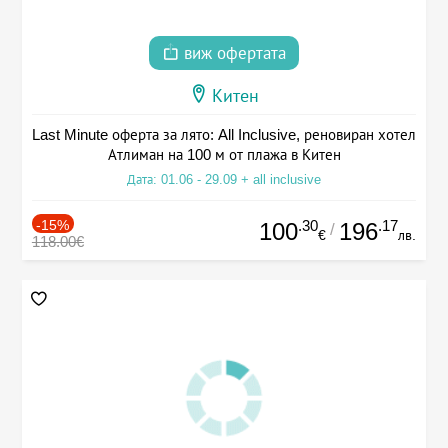
виж офертата
Китен
Last Minute оферта за лято: All Inclusive, реновиран хотел
Атлиман на 100 м от плажа в Китен
Дата: 01.06 - 29.09 + all inclusive
-15%
.30
.17
100
196
/
€
лв.
118.00€