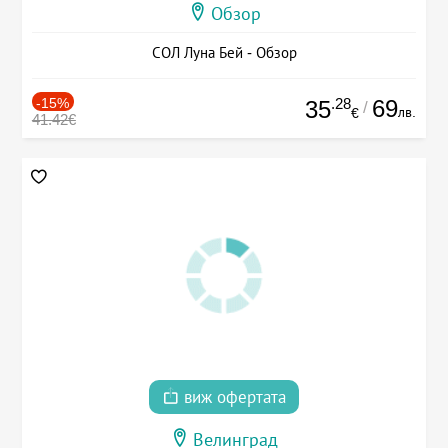
Обзор
СОЛ Луна Бей - Обзор
-15%
.28
69
35
/
лв.
€
41.42€
виж офертата
Велинград