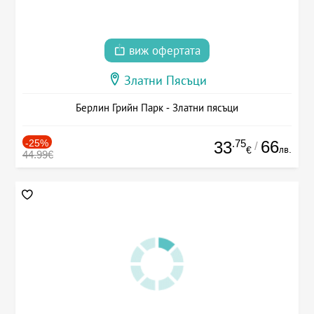
виж офертата
Златни Пясъци
Берлин Грийн Парк - Златни пясъци
-25%
.75
66
33
/
лв.
€
44.99€