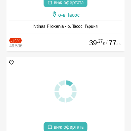
виж офертата
о-в Тасос
Ntinas Filoxenia - о. Тасос, Гърция
-15%
.37
77
39
/
лв.
€
46.53€
виж офертата