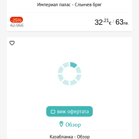
Империал палас - Слънчев бряг
-25%
.21
63
32
/
лв.
€
42.95€
виж офертата
Обзор
Казабланка - Обзор