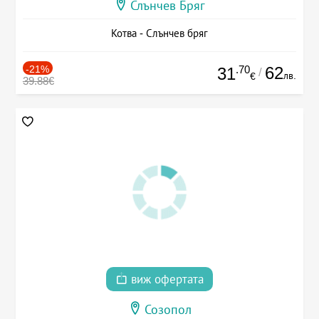
Слънчев Бряг
Котва - Слънчев бряг
-21%
.70
62
31
/
лв.
€
39.88€
виж офертата
Созопол