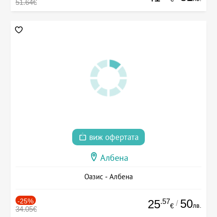
51.64€
виж офертата
Албена
Оазис - Албена
-25%
.57
50
25
/
лв.
€
34.05€