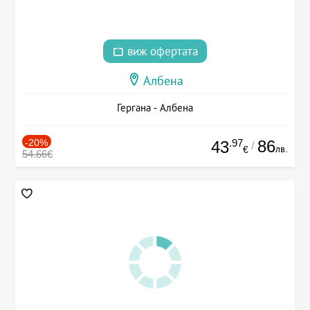
виж офертата
Албена
Гергана - Албена
-20%
.97
86
43
/
лв.
€
54.66€