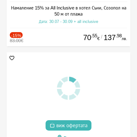
Намаление 15% за All Inclusive в хотел Съни, Созопол на
50 м от плажа
Дата: 30.07 - 30.09 + all inclusive
-15%
.55
.98
70
137
/
€
лв.
83.00€
виж офертата