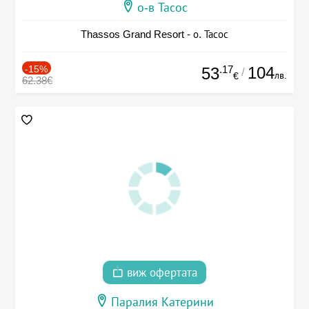
о-в Тасос
Thassos Grand Resort - о. Тасос
-15%
.17
104
53
/
лв.
€
62.38€
виж офертата
Паралия Катерини