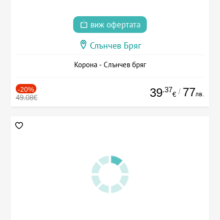
виж офертата
Слънчев Бряг
Корона - Слънчев бряг
-20%
.37
77
39
/
лв.
€
49.08€