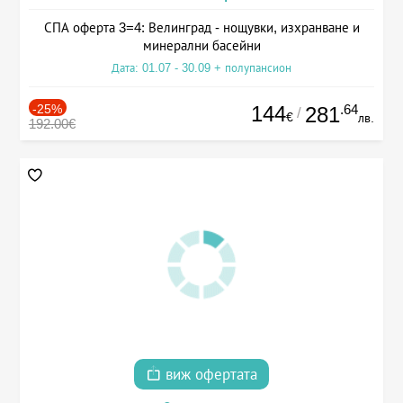
СПА оферта 3=4: Велинград - нощувки, изхранване и
минерални басейни
Дата: 01.07 - 30.09 + полупансион
-25%
144
.64
281
/
€
лв.
192.00€
виж офертата