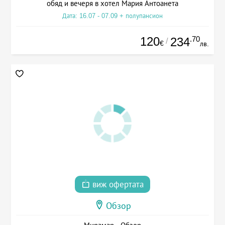
обяд и вечеря в хотел Мария Антоанета
Дата: 16.07 - 07.09 + полупансион
120
.70
234
/
€
лв.
виж офертата
Обзор