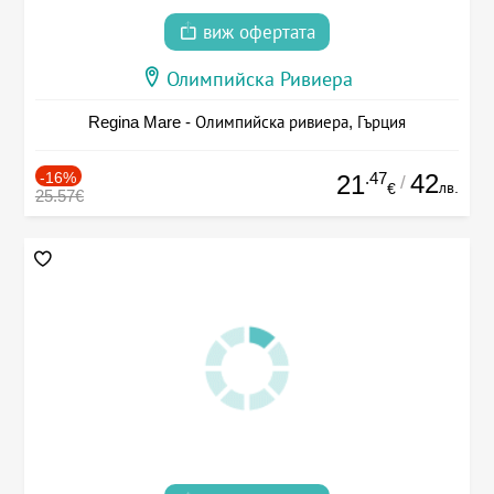
виж офертата
Олимпийска Ривиера
Regina Mare - Олимпийска ривиера, Гърция
-16%
.47
42
21
/
лв.
€
25.57€