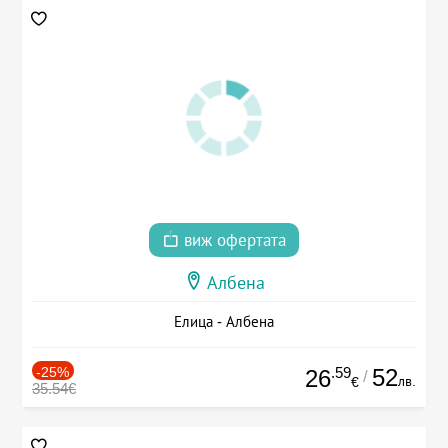
виж офертата
Албена
Елица - Албена
-25%
.59
52
26
/
лв.
€
35.54€