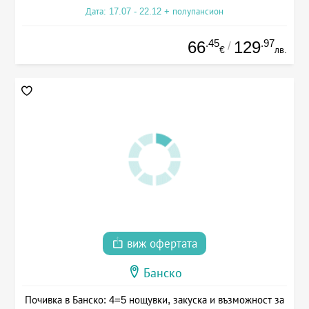
Дата: 17.07 - 22.12 + полупансион
.45
.97
66
129
/
€
лв.
виж офертата
Банско
Почивка в Банско: 4=5 нощувки, закуска и възможност за