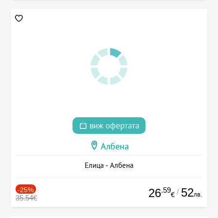
виж офертата
Албена
Елица - Албена
-25%
.59
52
26
/
лв.
€
35.54€