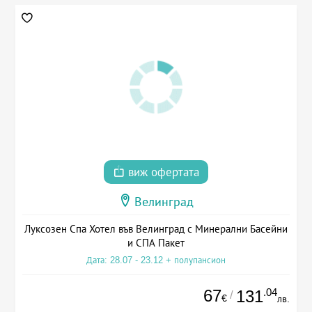
виж офертата
Велинград
Луксозен Спа Хотел във Велинград с Минерални Басейни
и СПА Пакет
Дата: 28.07 - 23.12 + полупансион
67
.04
131
/
€
лв.