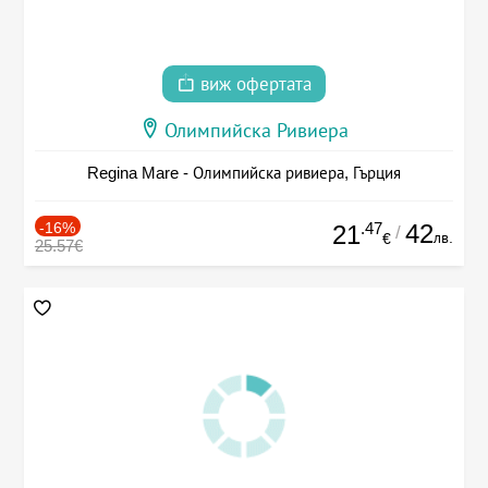
виж офертата
Олимпийска Ривиера
Regina Mare - Олимпийска ривиера, Гърция
-16%
.47
42
21
/
лв.
€
25.57€