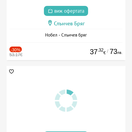
виж офертата
Слънчев Бряг
Нобел - Слънчев бряг
-30%
.32
73
37
/
лв.
€
53.17€