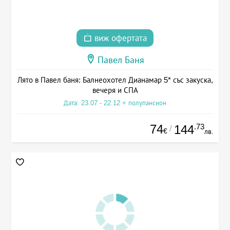
виж офертата
Павел Баня
Лято в Павел баня: Балнеохотел Дианамар 5* със закуска,
вечеря и СПА
Дата: 23.07 - 22.12 + полупансион
74
.73
144
/
€
лв.