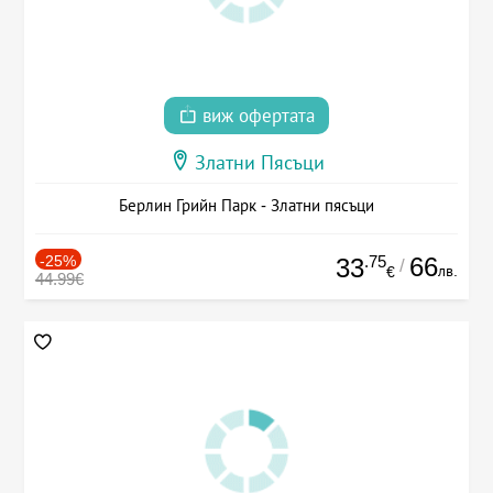
виж офертата
Златни Пясъци
Берлин Грийн Парк - Златни пясъци
-25%
.75
66
33
/
лв.
€
44.99€