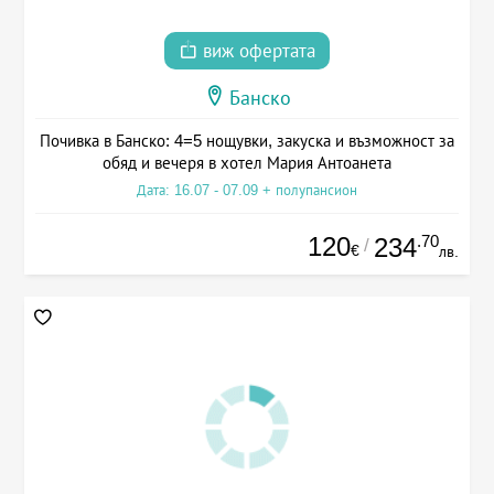
виж офертата
Банско
Почивка в Банско: 4=5 нощувки, закуска и възможност за
обяд и вечеря в хотел Мария Антоанета
Дата: 16.07 - 07.09 + полупансион
120
.70
234
/
€
лв.