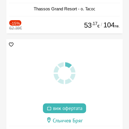
Thassos Grand Resort - о. Тасос
-15%
.17
104
53
/
лв.
€
62.38€
виж офертата
Слънчев Бряг