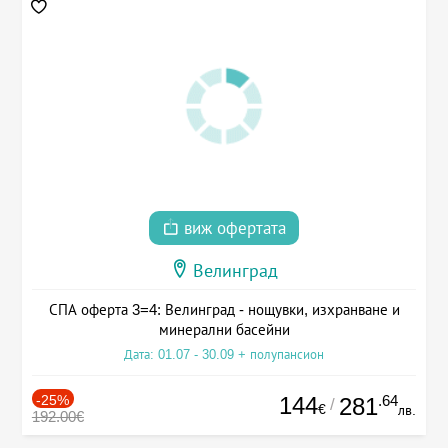
виж офертата
Велинград
СПА оферта 3=4: Велинград - нощувки, изхранване и
минерални басейни
Дата: 01.07 - 30.09 + полупансион
-25%
144
.64
281
/
€
лв.
192.00€