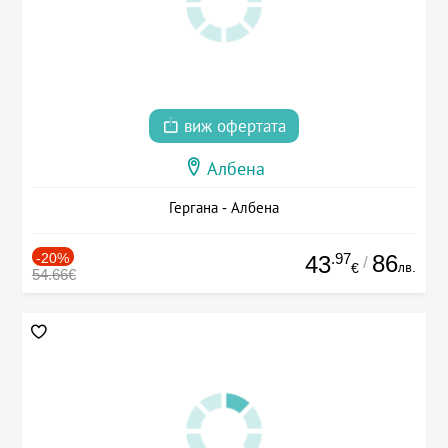
виж офертата
Албена
Гергана - Албена
-20%
.97
86
43
/
лв.
€
54.66€