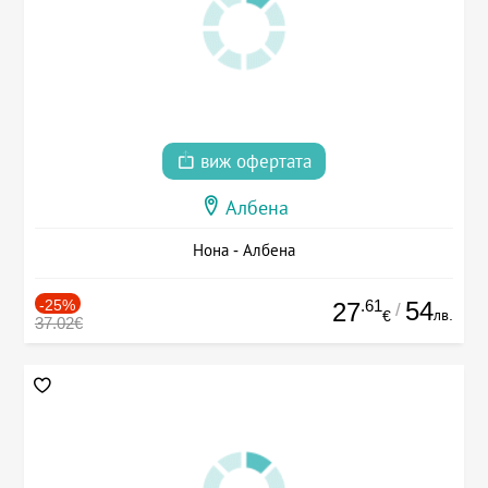
виж офертата
Албена
Нона - Албена
-25%
.61
54
27
/
лв.
€
37.02€