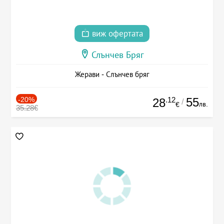
виж офертата
Слънчев Бряг
Жерави - Слънчев бряг
-20%
.12
55
28
/
лв.
€
35.28€