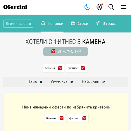
Ofertini
Почивки
Стоки
В града
Всички оферти
ХОТЕЛИ С ФИТНЕС В
КАМЕНА
ВИЖ ФИЛТРИ
Камена
фитнес
Цена
Отстъпка
Най-нови
Няма намерени оферти по избраните критерии:
Камена
фитнес