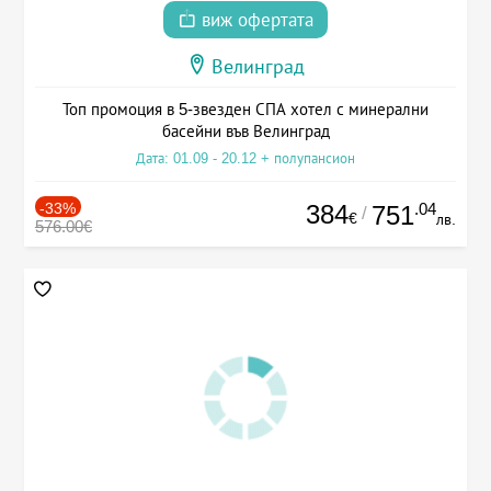
виж офертата
Велинград
Топ промоция в 5-звезден СПА хотел с минерални
басейни във Велинград
Дата: 01.09 - 20.12 + полупансион
-33%
384
.04
751
/
€
лв.
576.00€