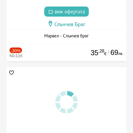
виж офертата
Слънчев Бряг
Марвел - Слънчев бряг
-30%
.28
69
35
/
лв.
€
50.11€