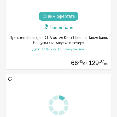
виж офертата
Павел Баня
Луксозен 5-звезден СПА хотел Княз Павел в Павел баня:
Нощувка със закуска и вечеря
Дата: 17.07 - 22.12 + полупансион
.45
.97
66
129
/
€
лв.