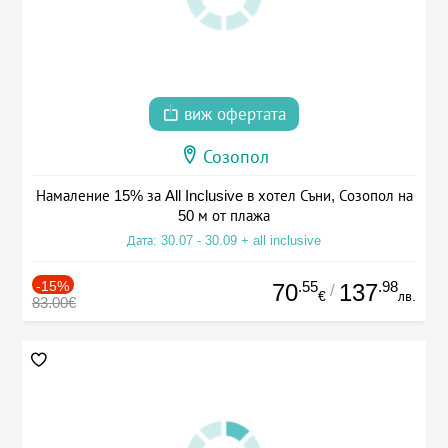
виж офертата
Созопол
Намаление 15% за All Inclusive в хотел Съни, Созопол на
50 м от плажа
Дата: 30.07 - 30.09 + all inclusive
-15%
.55
.98
70
137
/
€
лв.
83.00€