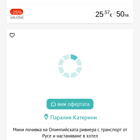
-25%
.57
50
25
/
лв.
€
34.05€
виж офертата
Паралия Катерини
Мини почивка на Олимпийската ривиера с транспорт от
Русе и настаняване в хотел