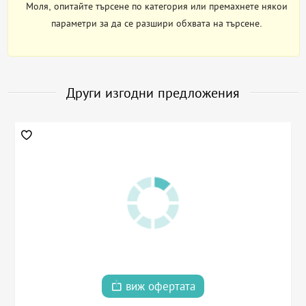
Моля, опитайте търсене по категория или премахнете някои
параметри за да се разшири обхвата на търсене.
Други изгодни предложения
виж офертата