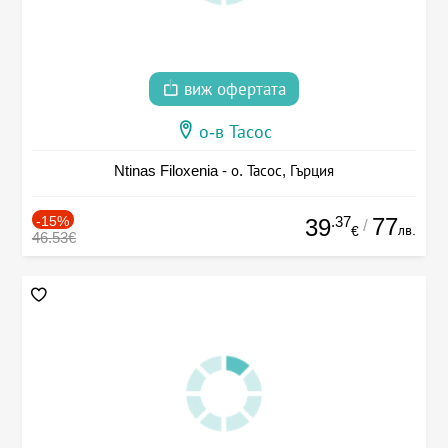
виж офертата
о-в Тасос
Ntinas Filoxenia - о. Тасос, Гърция
-15%
.37
77
39
/
лв.
€
46.53€