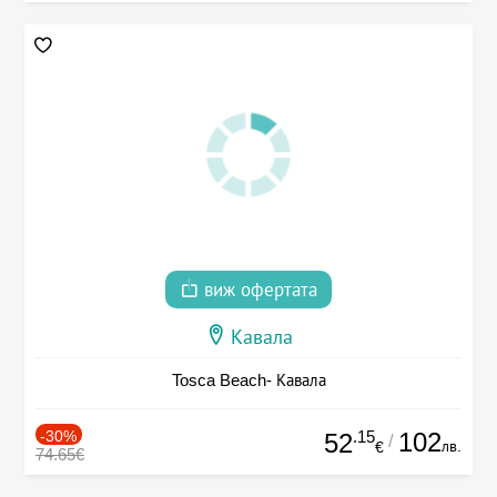
виж офертата
Кавала
Tosca Beach- Кавала
-30%
.15
102
52
/
лв.
€
74.65€