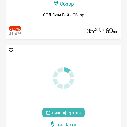
Обзор
СОЛ Луна Бей - Обзор
-15%
.28
69
35
/
лв.
€
41.42€
виж офертата
о-в Тасос