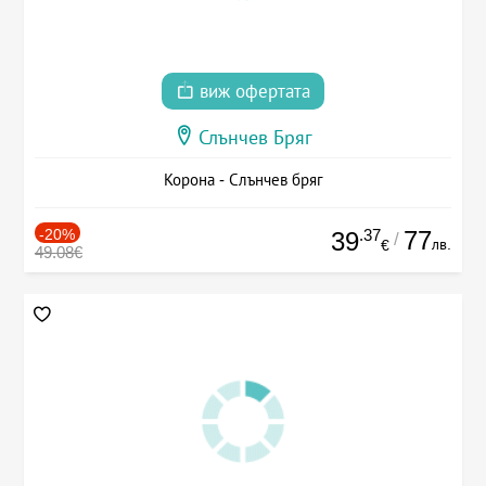
виж офертата
Слънчев Бряг
Корона - Слънчев бряг
-20%
.37
77
39
/
лв.
€
49.08€