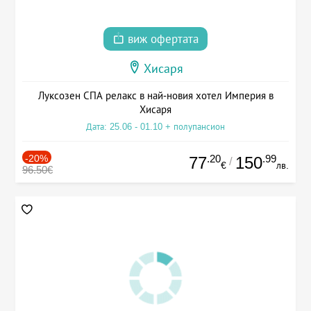
виж офертата
Хисаря
Луксозен СПА релакс в най-новия хотел Империя в
Хисаря
Дата: 25.06 - 01.10 + полупансион
-20%
.20
.99
77
150
/
€
лв.
96.50€