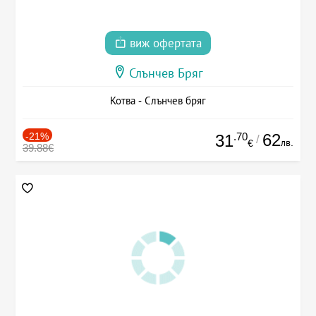
виж офертата
Слънчев Бряг
Котва - Слънчев бряг
-21%
.70
62
31
/
лв.
€
39.88€