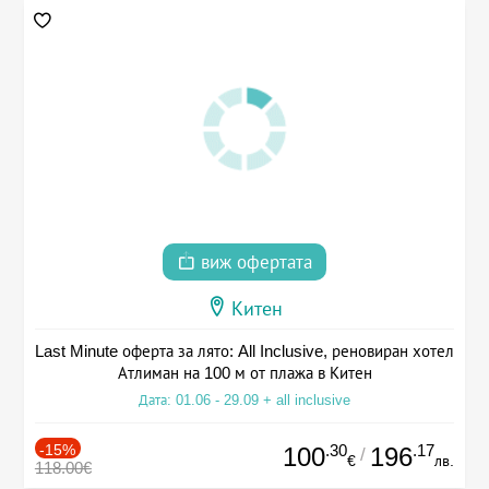
виж офертата
Китен
Last Minute оферта за лято: All Inclusive, реновиран хотел
Атлиман на 100 м от плажа в Китен
Дата: 01.06 - 29.09 + all inclusive
-15%
.30
.17
100
196
/
€
лв.
118.00€