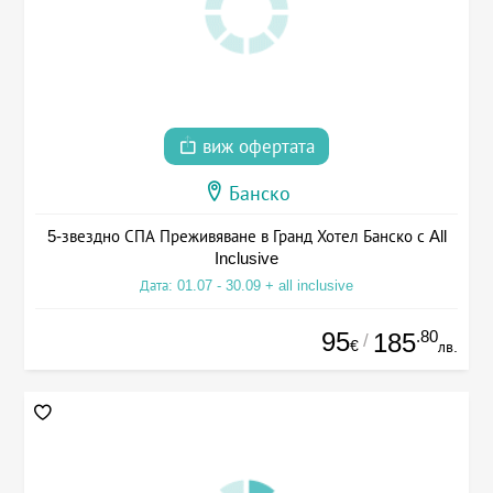
виж офертата
Банско
5-звездно СПА Преживяване в Гранд Хотел Банско с All
Inclusive
Дата: 01.07 - 30.09 + all inclusive
95
.80
185
/
€
лв.