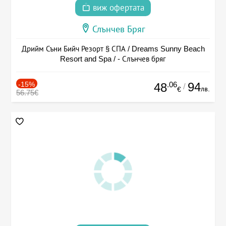
виж офертата
Слънчев Бряг
Дрийм Съни Бийч Резорт § СПА / Dreams Sunny Beach
Resort and Spa / - Слънчев бряг
-15%
.06
94
48
/
лв.
€
56.75€