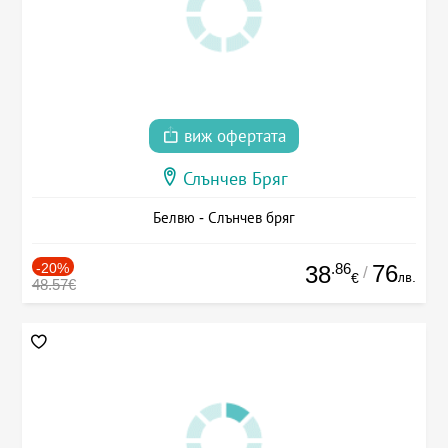
виж офертата
Слънчев Бряг
Белвю - Слънчев бряг
-20%
.86
76
38
/
лв.
€
48.57€