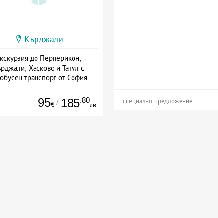
Кърджали
кскурзия до Перперикон,
рджали, Хасково и Татул с
тобусен транспорт от София
Дата: 29.09 - 30.09 + закуска
95
.80
185
/
специално предложение
€
лв.