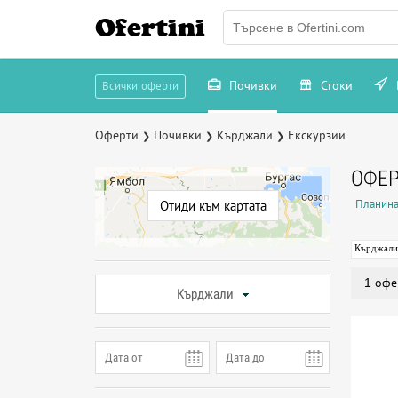
Ofertini
Почивки
Стоки
Всички оферти
Оферти
Почивки
Кърджали
Екскурзии
❯
❯
❯
ОФЕР
Планина
Отиди към картата
Кърджали
1 офе
Кърджали