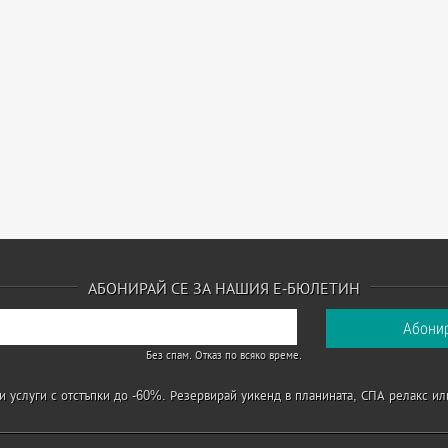
АБОНИРАЙ СЕ ЗА НАШИЯ Е-БЮЛЕТИН
Без спам. Отказ по всяко време.
 услуги с отстъпки до -60%. Резервирай уикенд в планината, СПА релакс ил