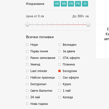
Изхранване
OB
BB
HB
FB
AI
Цена от 0 лв
До 300+ лв
Е
Къ
Всички почивки
ав
Море
Великден
Първа линия
За двама
Ранни записвания
СПА оферти
Уикенд
Планина
Last minute
Екскурзии
Майски празници
Ски оферти
Екотуризъм
Круиз
Свети Валентин
1 май
24 май
Коледа
Нова година