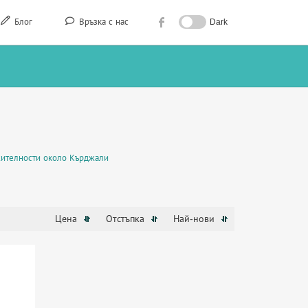
Блог
Връзка с нас
Dark
ителности около Кърджали
Цена
Отстъпка
Най-нови