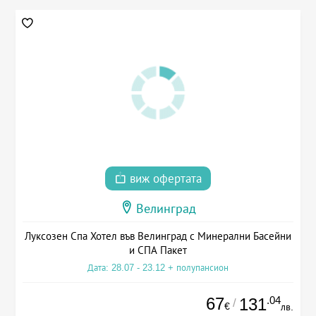
виж офертата
Велинград
Луксозен Спа Хотел във Велинград с Минерални Басейни
и СПА Пакет
Дата: 28.07 - 23.12 + полупансион
67
.04
131
/
€
лв.