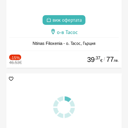
виж офертата
о-в Тасос
Ntinas Filoxenia - о. Тасос, Гърция
-15%
.37
77
39
/
лв.
€
46.53€