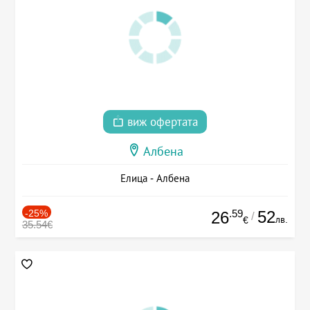
виж офертата
Албена
Елица - Албена
-25%
.59
52
26
/
лв.
€
35.54€