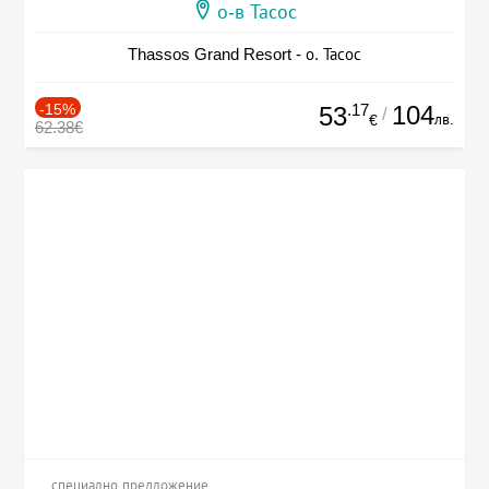
о-в Тасос
Thassos Grand Resort - о. Тасос
-15%
.17
104
53
/
лв.
€
62.38€
специално предложение