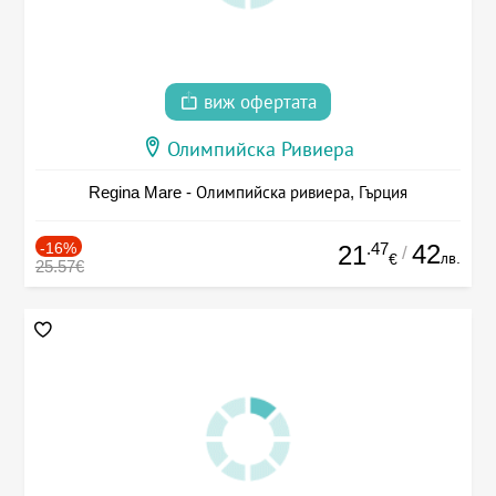
виж офертата
Олимпийска Ривиера
Regina Mare - Олимпийска ривиера, Гърция
-16%
.47
42
21
/
лв.
€
25.57€