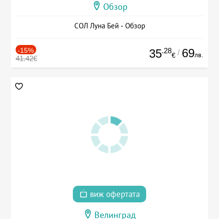
Обзор
СОЛ Луна Бей - Обзор
-15%
.28
69
35
/
лв.
€
41.42€
виж офертата
Велинград