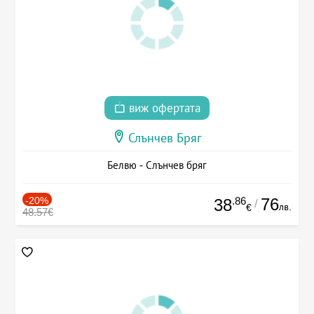
виж офертата
Слънчев Бряг
Белвю - Слънчев бряг
-20%
.86
76
38
/
лв.
€
48.57€