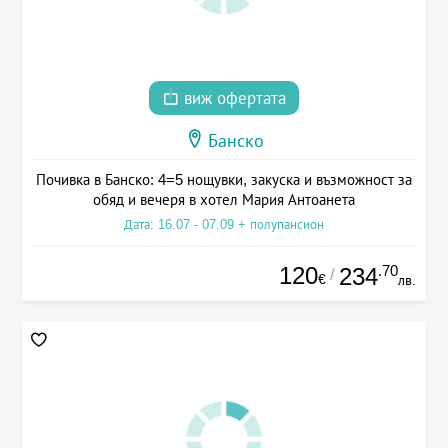
виж офертата
Банско
Почивка в Банско: 4=5 нощувки, закуска и възможност за
обяд и вечеря в хотел Мария Антоанета
Дата: 16.07 - 07.09 + полупансион
120
.70
234
/
€
лв.