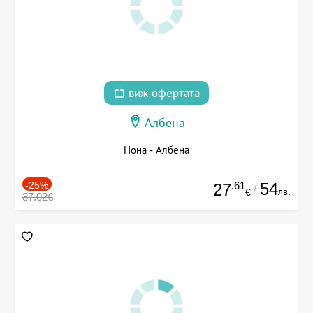
виж офертата
Албена
Нона - Албена
-25%
.61
54
27
/
лв.
€
37.02€