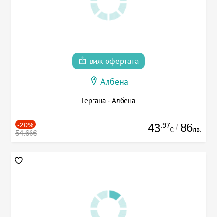
виж офертата
Албена
Гергана - Албена
-20%
.97
86
43
/
лв.
€
54.66€