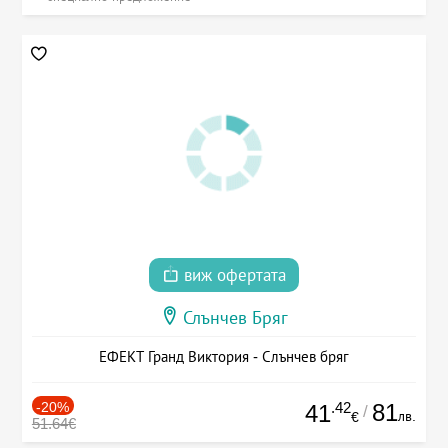
виж офертата
Слънчев Бряг
ЕФЕКТ Гранд Виктория - Слънчев бряг
-20%
.42
81
41
/
лв.
€
51.64€