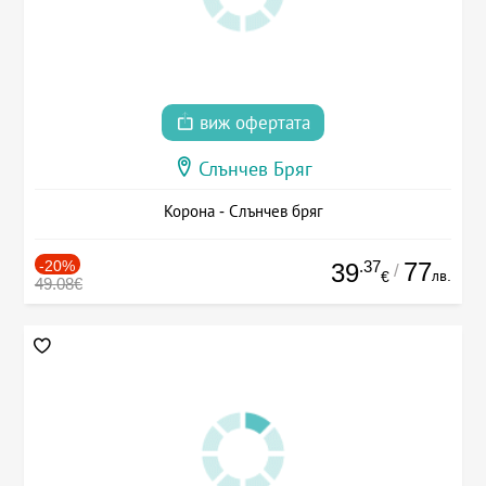
виж офертата
Слънчев Бряг
Корона - Слънчев бряг
-20%
.37
77
39
/
лв.
€
49.08€