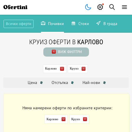
Ofertini
Почивки
Стоки
В града
Всички оферти
КРУИЗ ОФЕРТИ В
КАРЛОВО
ВИЖ ФИЛТРИ
Карлово
Круиз
Цена
Отстъпка
Най-нови
Няма намерени оферти по избраните критерии:
Карлово
Круиз