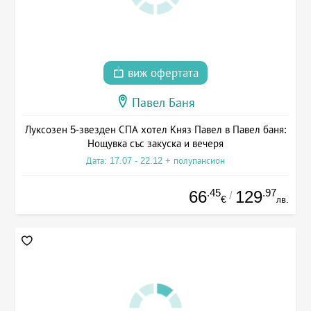
виж офертата
Павел Баня
Луксозен 5-звезден СПА хотел Княз Павел в Павел баня:
Нощувка със закуска и вечеря
Дата: 17.07 - 22.12 + полупансион
.45
.97
66
129
/
€
лв.