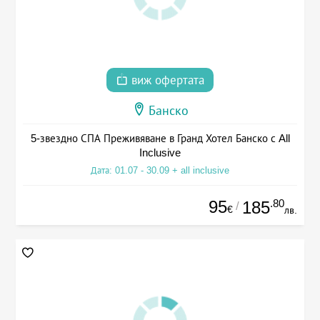
виж офертата
Банско
5-звездно СПА Преживяване в Гранд Хотел Банско с All
Inclusive
Дата: 01.07 - 30.09 + all inclusive
95
.80
185
/
€
лв.