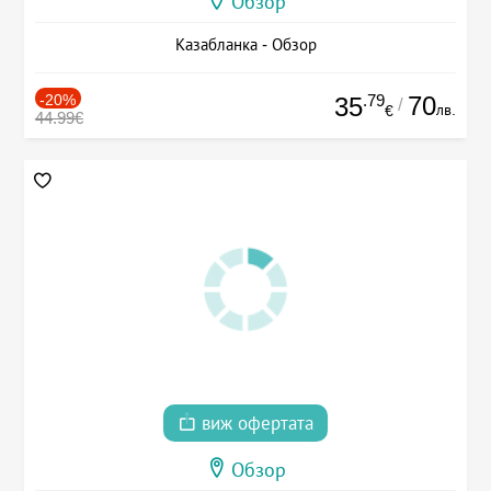
Обзор
Казабланка - Обзор
-20%
.79
70
35
/
лв.
€
44.99€
виж офертата
Обзор