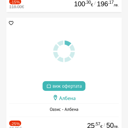
-15%
.30
.17
100
196
/
€
лв.
118.00€
виж офертата
Албена
Оазис - Албена
-25%
.57
50
25
/
лв.
€