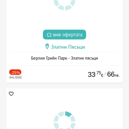
виж офертата
Златни Пясъци
Берлин Грийн Парк - Златни пясъци
-25%
.75
66
33
/
лв.
€
44.99€