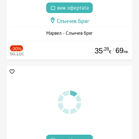
виж офертата
Слънчев Бряг
Марвел - Слънчев бряг
-30%
.28
69
35
/
лв.
€
50.11€