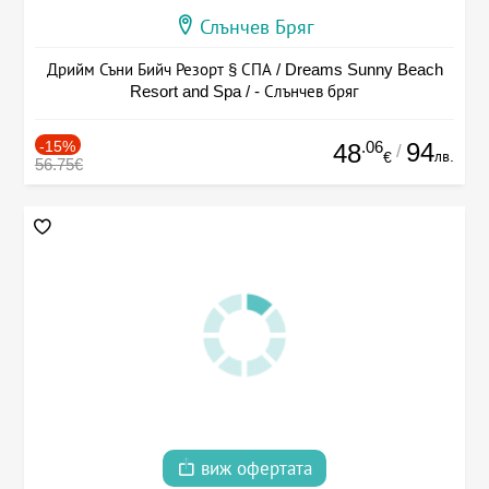
Слънчев Бряг
Дрийм Съни Бийч Резорт § СПА / Dreams Sunny Beach
Resort and Spa / - Слънчев бряг
-15%
.06
94
48
/
лв.
€
56.75€
виж офертата