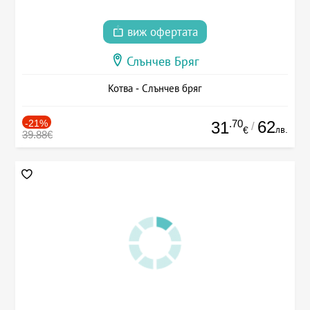
виж офертата
Слънчев Бряг
Котва - Слънчев бряг
-21%
.70
62
31
/
лв.
€
39.88€