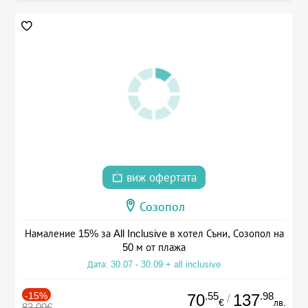
виж офертата
Созопол
Намаление 15% за All Inclusive в хотел Съни, Созопол на
50 м от плажа
Дата: 30.07 - 30.09 + all inclusive
-15%
.55
.98
70
137
/
€
лв.
83.00€