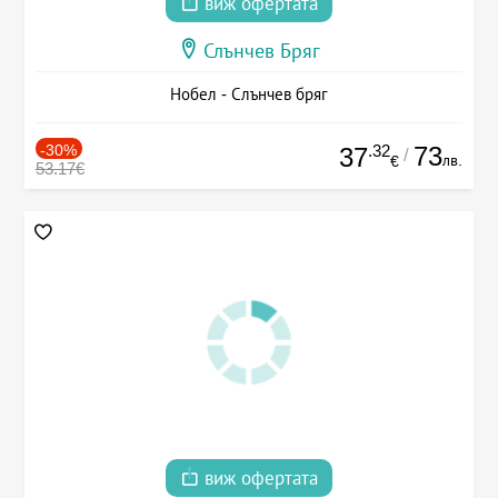
виж офертата
Слънчев Бряг
Нобел - Слънчев бряг
-30%
.32
73
37
/
лв.
€
53.17€
виж офертата