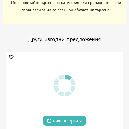
Моля, опитайте търсене по категория или премахнете някои
параметри за да се разшири обхвата на търсене.
Други изгодни предложения
виж офертата