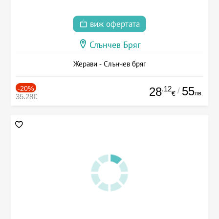
виж офертата
Слънчев Бряг
Жерави - Слънчев бряг
-20%
.12
55
28
/
лв.
€
35.28€