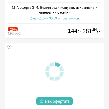
СПА оферта 3=4: Велинград - нощувки, изхранване и
минерални басейни
Дата: 01.07 - 30.09 + полупансион
-25%
144
.64
281
/
€
лв.
192.00€
виж офертата