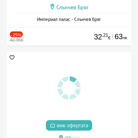
Слънчев Бряг
Империал палас - Слънчев бряг
-25%
.21
63
32
/
лв.
€
42.95€
виж офертата