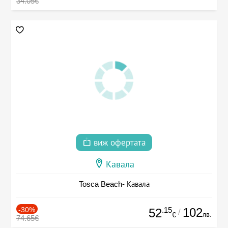
34.05€
виж офертата
Кавала
Tosca Beach- Кавала
-30%
.15
102
52
/
лв.
€
74.65€