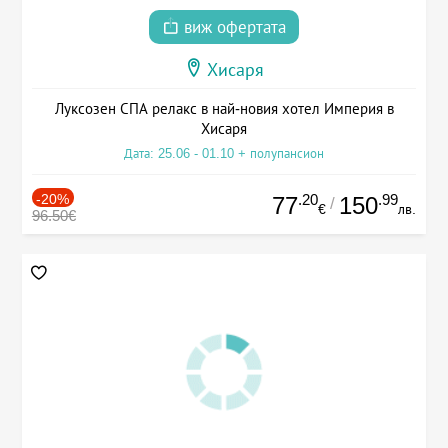
виж офертата
Хисаря
Луксозен СПА релакс в най-новия хотел Империя в
Хисаря
Дата: 25.06 - 01.10 + полупансион
-20%
.20
.99
77
150
/
€
лв.
96.50€