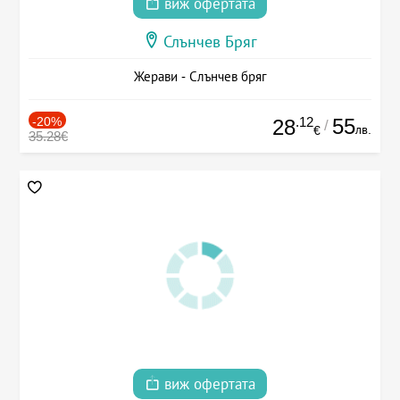
виж офертата
Слънчев Бряг
Жерави - Слънчев бряг
-20%
.12
55
28
/
лв.
€
35.28€
виж офертата