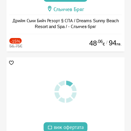
Слънчев Бряг
Дрийм Съни Бийч Резорт § СПА / Dreams Sunny Beach
Resort and Spa / - Слънчев бряг
-15%
.06
94
48
/
лв.
€
56.75€
виж офертата