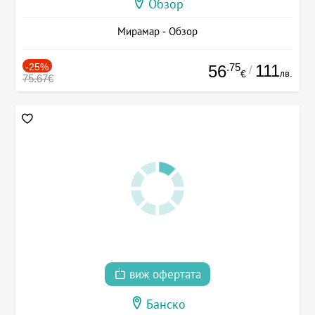
Обзор
Мирамар - Обзор
-25%
.75
111
56
/
лв.
€
75.67€
виж офертата
Банско