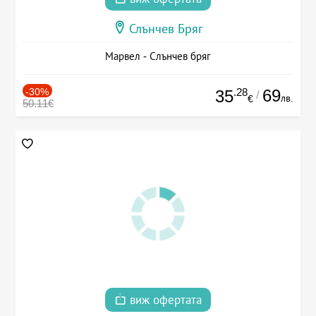
Слънчев Бряг
Марвел - Слънчев бряг
-30%
.28
69
35
/
лв.
€
50.11€
виж офертата