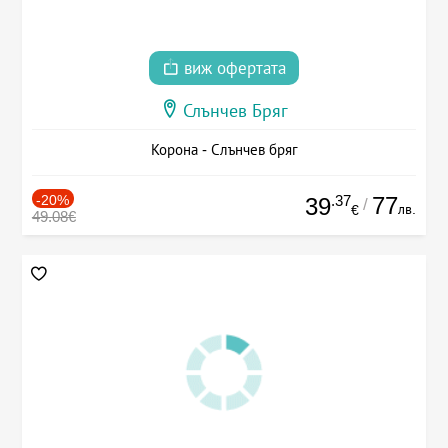
виж офертата
Слънчев Бряг
Корона - Слънчев бряг
-20%
.37
77
39
/
лв.
€
49.08€