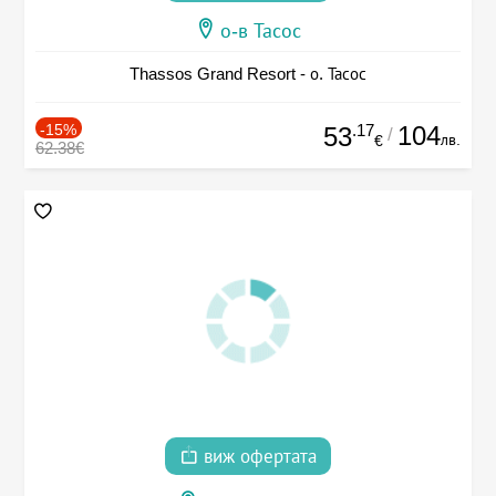
о-в Тасос
Thassos Grand Resort - о. Тасос
-15%
.17
104
53
/
лв.
€
62.38€
виж офертата