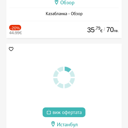
Обзор
Казабланка - Обзор
-20%
.79
70
35
/
лв.
€
44.99€
виж офертата
Истанбул