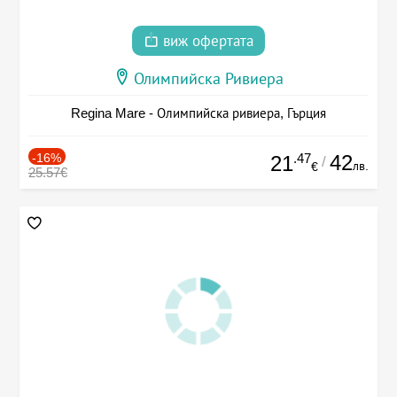
виж офертата
Олимпийска Ривиера
Regina Mare - Олимпийска ривиера, Гърция
-16%
.47
42
21
/
лв.
€
25.57€