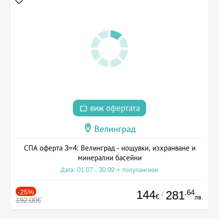
виж офертата
Велинград
СПА оферта 3=4: Велинград - нощувки, изхранване и
минерални басейни
Дата: 01.07 - 30.09 + полупансион
-25%
144
.64
281
/
€
лв.
192.00€