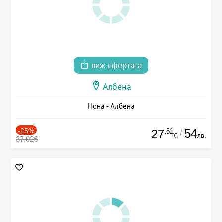
виж офертата
Албена
Нона - Албена
-25%
.61
54
27
/
лв.
€
37.02€