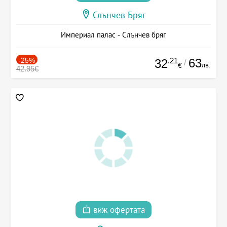
Слънчев Бряг
Империал палас - Слънчев бряг
-25%
.21
63
32
/
лв.
€
42.95€
виж офертата