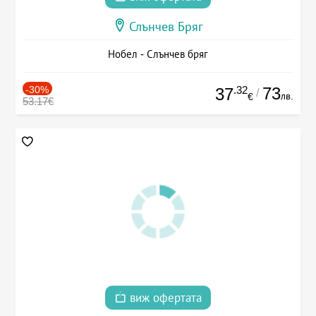
Слънчев Бряг
Нобел - Слънчев бряг
-30%
.32
73
37
/
лв.
€
53.17€
виж офертата