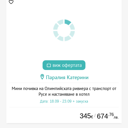
виж офертата
Паралия Катерини
Мини почивка на Олимпийската ривиера с транспорт от
Русе и настаняване в хотел
Дата: 18.09 - 23.09 + закуска
345
.76
674
/
€
лв.