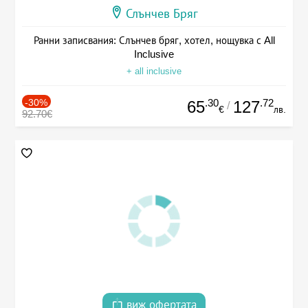
Слънчев Бряг
Ранни записвания: Слънчев бряг, хотел, нощувка с All
Inclusive
+ all inclusive
-30%
.30
.72
65
127
/
€
лв.
92.70€
виж офертата