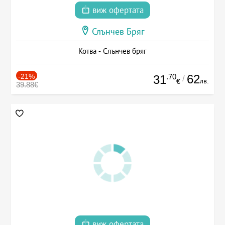
виж офертата
Слънчев Бряг
Котва - Слънчев бряг
-21%
.70
62
31
/
лв.
€
39.88€
виж офертата