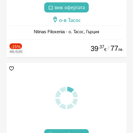
виж офертата
о-в Тасос
Ntinas Filoxenia - о. Тасос, Гърция
-15%
.37
77
39
/
лв.
€
46.53€