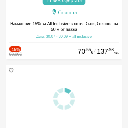
виж офертата
Созопол
Намаление 15% за All Inclusive в хотел Съни, Созопол на
50 м от плажа
Дата: 30.07 - 30.09 + all inclusive
-15%
.55
.98
70
137
/
€
лв.
83.00€