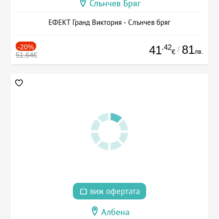
Слънчев Бряг
ЕФЕКТ Гранд Виктория - Слънчев бряг
-20%
.42
81
41
/
лв.
€
51.64€
виж офертата
Албена