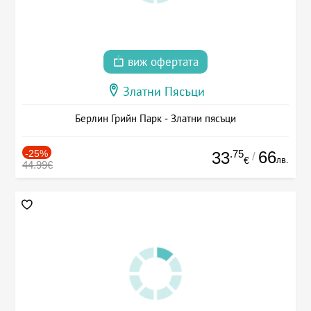
виж офертата
Златни Пясъци
Берлин Грийн Парк - Златни пясъци
-25%
.75
66
33
/
лв.
€
44.99€