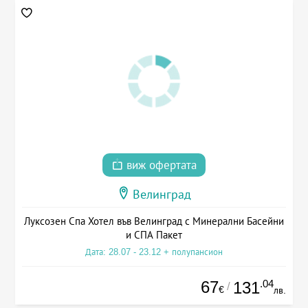
виж офертата
Велинград
Луксозен Спа Хотел във Велинград с Минерални Басейни
и СПА Пакет
Дата: 28.07 - 23.12 + полупансион
67
.04
131
/
€
лв.