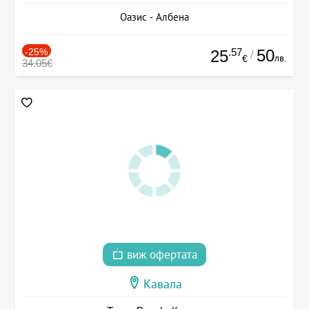
Оазис - Албена
-25%
.57
50
25
/
лв.
€
34.05€
виж офертата
Кавала