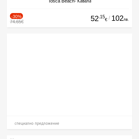
Tosca Beach- Кавала
-30%
.15
102
52
/
лв.
€
74.65€
специално предложение