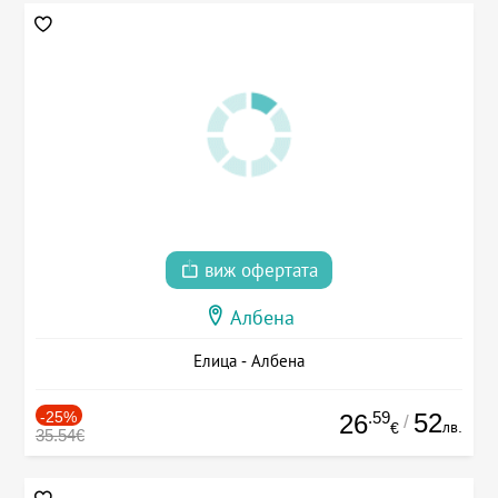
виж офертата
Албена
Елица - Албена
-25%
.59
52
26
/
лв.
€
35.54€