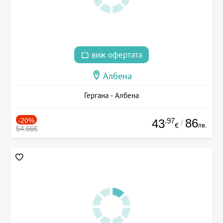
виж офертата
Албена
Гергана - Албена
-20%
.97
86
43
/
лв.
€
54.66€