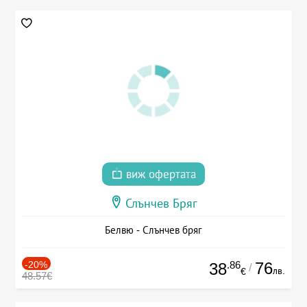
виж офертата
Слънчев Бряг
Белвю - Слънчев бряг
-20%
.86
76
38
/
лв.
€
48.57€