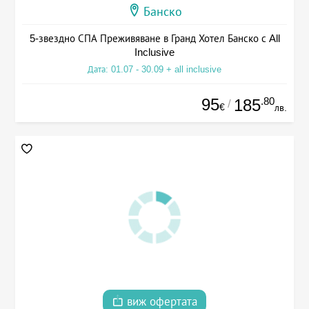
Банско
5-звездно СПА Преживяване в Гранд Хотел Банско с All
Inclusive
Дата: 01.07 - 30.09 + all inclusive
95
.80
185
/
€
лв.
виж офертата