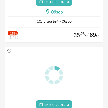
виж офертата
Обзор
СОЛ Луна Бей - Обзор
-15%
.28
69
35
/
лв.
€
41.42€
виж офертата