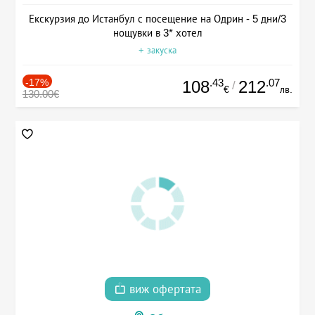
Екскурзия до Истанбул с посещение на Одрин - 5 дни/3
нощувки в 3* хотел
+ закуска
-17%
.43
.07
108
212
/
€
лв.
130.00€
виж офертата