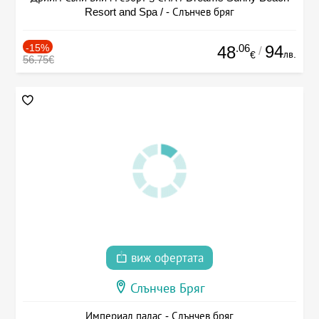
Resort and Spa / - Слънчев бряг
-15%
.06
94
48
/
лв.
€
56.75€
виж офертата
Слънчев Бряг
Империал палас - Слънчев бряг