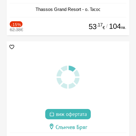
Thassos Grand Resort - о. Тасос
-15%
.17
104
53
/
лв.
€
62.38€
виж офертата
Слънчев Бряг