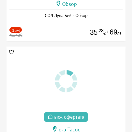
Обзор
СОЛ Луна Бей - Обзор
-15%
.28
69
35
/
лв.
€
41.42€
виж офертата
о-в Тасос