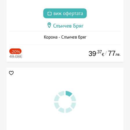
виж офертата
Слънчев Бряг
Корона - Слънчев бряг
-20%
.37
77
39
/
лв.
€
49.08€