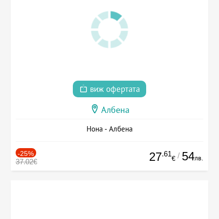
виж офертата
Албена
Нона - Албена
-25%
.61
54
27
/
лв.
€
37.02€