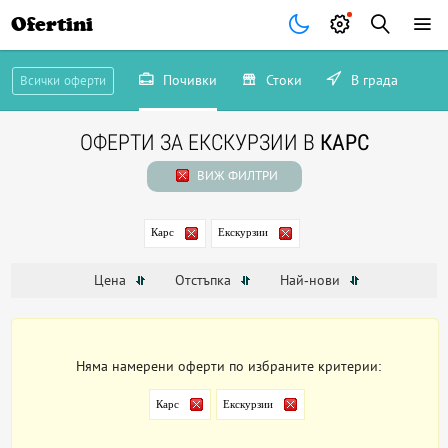
Ofertini
Почивки
Стоки
В града
Всички оферти
ОФЕРТИ ЗА ЕКСКУРЗИИ В
КАРС
ВИЖ ФИЛТРИ
Карс
Екскурзии
Цена
Отстъпка
Най-нови
Няма намерени оферти по избраните критерии:
Карс
Екскурзии