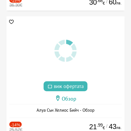
-15%
.68
60
30
/
лв.
€
36.30€
виж офертата
Обзор
Алуа Сън Хелиос Бийч - Обзор
-14%
.99
43
21
/
лв.
€
25.57€