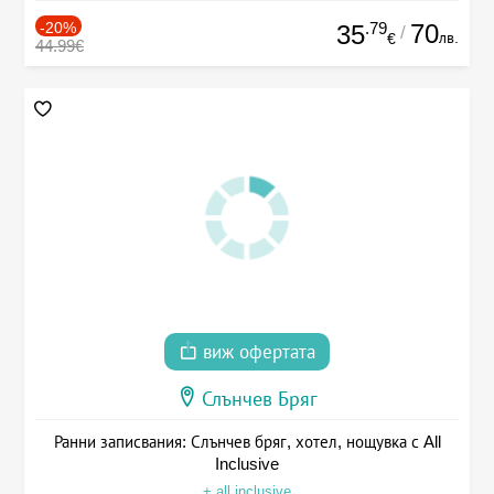
-20%
.79
70
35
/
лв.
€
44.99€
виж офертата
Слънчев Бряг
Ранни записвания: Слънчев бряг, хотел, нощувка с All
Inclusive
+ all inclusive