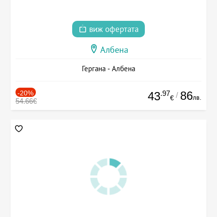
виж офертата
Албена
Гергана - Албена
-20%
.97
86
43
/
лв.
€
54.66€