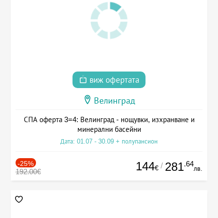
виж офертата
Велинград
СПА оферта 3=4: Велинград - нощувки, изхранване и
минерални басейни
Дата: 01.07 - 30.09 + полупансион
-25%
144
.64
281
/
€
лв.
192.00€