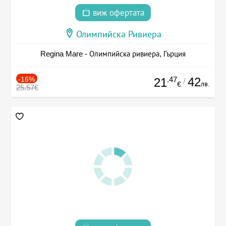
виж офертата
Олимпийска Ривиера
Regina Mare - Олимпийска ривиера, Гърция
-16%
.47
42
21
/
лв.
€
25.57€