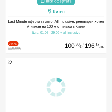
виж офертата
Китен
Last Minute оферта за лято: All Inclusive, реновиран хотел
Атлиман на 100 м от плажа в Китен
Дата: 01.06 - 29.09 + all inclusive
-15%
.30
.17
100
196
/
€
лв.
118.00€