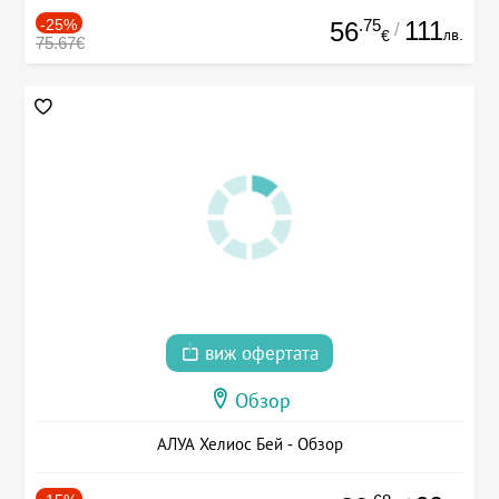
-25%
.75
111
56
/
лв.
€
75.67€
виж офертата
Обзор
АЛУА Хелиос Бей - Обзор