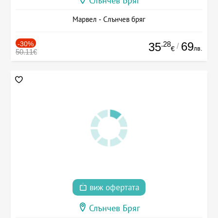
Слънчев Бряг
Марвел - Слънчев бряг
-30%
.28
69
35
/
лв.
€
50.11€
виж офертата
Слънчев Бряг