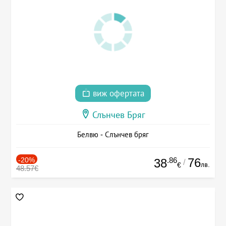
виж офертата
Слънчев Бряг
Белвю - Слънчев бряг
-20%
.86
76
38
/
лв.
€
48.57€