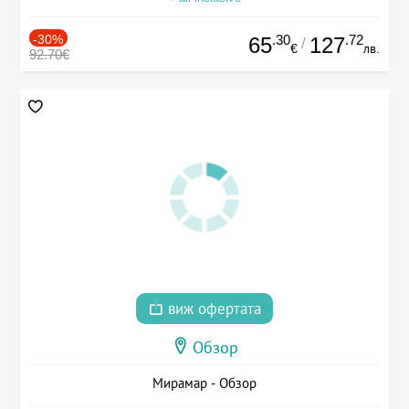
-30%
.30
.72
65
127
/
€
лв.
92.70€
виж офертата
Обзор
Мирамар - Обзор