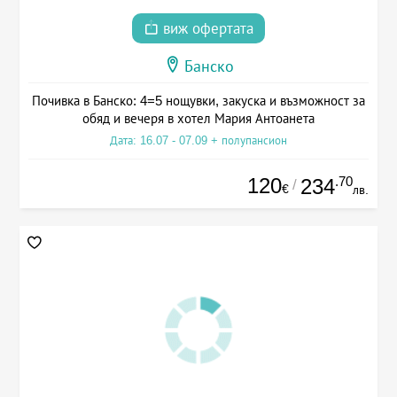
виж офертата
Банско
Почивка в Банско: 4=5 нощувки, закуска и възможност за
обяд и вечеря в хотел Мария Антоанета
Дата: 16.07 - 07.09 + полупансион
120
.70
234
/
€
лв.