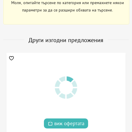
Моля, опитайте търсене по категория или премахнете някои
параметри за да се разшири обхвата на търсене.
Други изгодни предложения
виж офертата