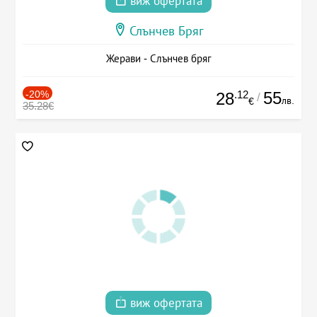
виж офертата
Слънчев Бряг
Жерави - Слънчев бряг
-20%
.12
55
28
/
лв.
€
35.28€
виж офертата