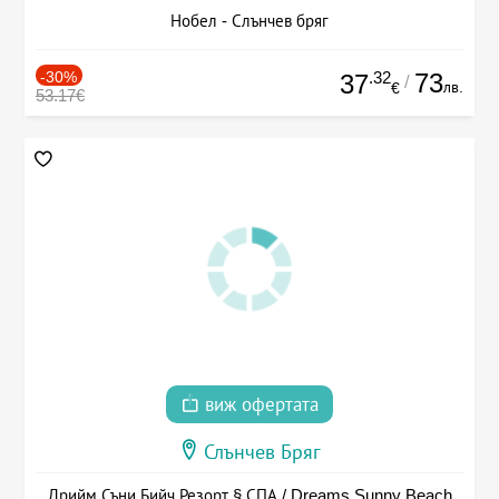
Нобел - Слънчев бряг
-30%
.32
73
37
/
лв.
€
53.17€
виж офертата
Слънчев Бряг
Дрийм Съни Бийч Резорт § СПА / Dreams Sunny Beach