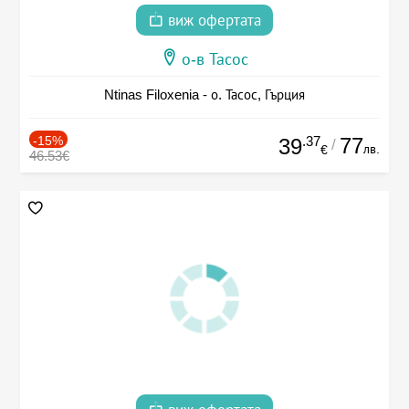
виж офертата
о-в Тасос
Ntinas Filoxenia - о. Тасос, Гърция
-15%
.37
77
39
/
лв.
€
46.53€