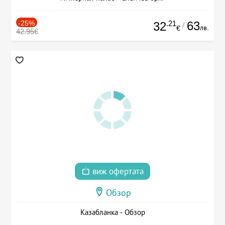
-25%
.21
63
32
/
лв.
€
42.95€
виж офертата
Обзор
Казабланка - Обзор