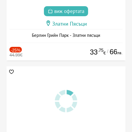
виж офертата
Златни Пясъци
Берлин Грийн Парк - Златни пясъци
-25%
.75
66
33
/
лв.
€
44.99€