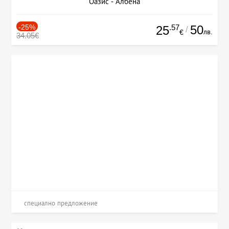
Оазис - Албена
-25%
.57
50
25
/
лв.
€
34.05€
специално предложение