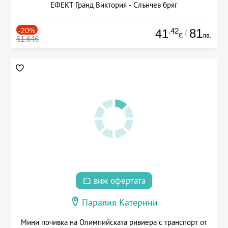
ЕФЕКТ Гранд Виктория - Слънчев бряг
-20%
.42
81
41
/
лв.
€
51.64€
виж офертата
Паралия Катерини
Мини почивка на Олимпийската ривиера с транспорт от