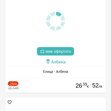
виж офертата
Албена
Елица - Албена
-25%
.59
52
26
/
лв.
€
35.54€