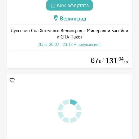
виж офертата
Велинград
Луксозен Спа Хотел във Велинград с Минерални Басейни
и СПА Пакет
Дата: 28.07 - 23.12 + полупансион
67
.04
131
/
€
лв.