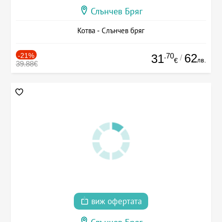
Слънчев Бряг
Котва - Слънчев бряг
-21%
.70
62
31
/
лв.
€
39.88€
виж офертата