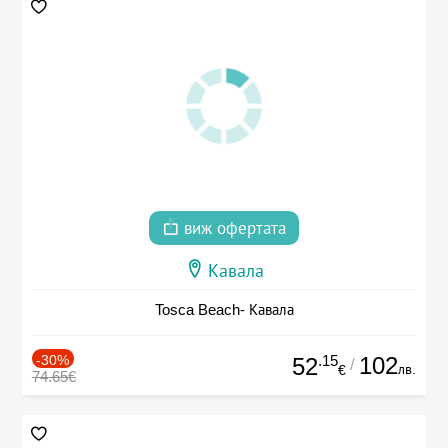
виж офертата
Кавала
Tosca Beach- Кавала
-30%
.15
102
52
/
лв.
€
74.65€