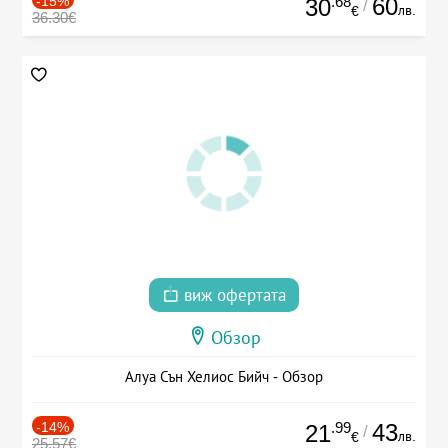
-15%
.68
60
30
/
лв.
€
36.30€
виж офертата
Обзор
Алуа Сън Хелиос Бийч - Обзор
-14%
.99
43
21
/
лв.
€
25.57€