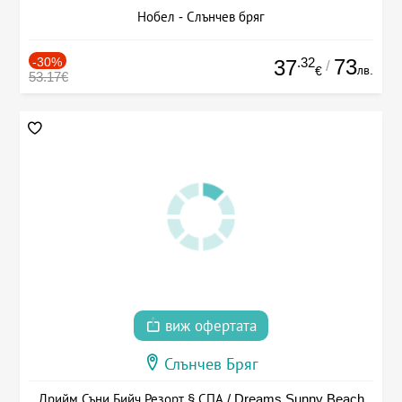
Нобел - Слънчев бряг
-30%
.32
73
37
/
лв.
€
53.17€
виж офертата
Слънчев Бряг
Дрийм Съни Бийч Резорт § СПА / Dreams Sunny Beach