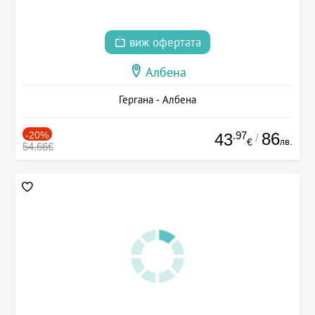
виж офертата
Албена
Гергана - Албена
-20%
.97
86
43
/
лв.
€
54.66€