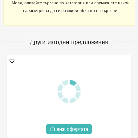
Моля, опитайте търсене по категория или премахнете някои
параметри за да се разшири обхвата на търсене.
Други изгодни предложения
виж офертата