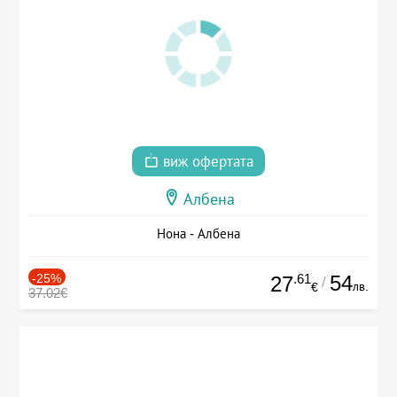
виж офертата
Албена
Нона - Албена
-25%
.61
54
27
/
лв.
€
37.02€