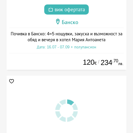
виж офертата
Банско
Почивка в Банско: 4=5 нощувки, закуска и възможност за
обяд и вечеря в хотел Мария Антоанета
Дата: 16.07 - 07.09 + полупансион
120
.70
234
/
€
лв.