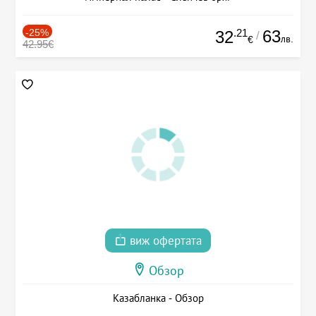
-25%
.21
63
32
/
лв.
€
42.95€
виж офертата
Обзор
Казабланка - Обзор