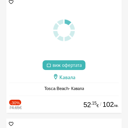
виж офертата
Кавала
Tosca Beach- Кавала
-30%
.15
102
52
/
лв.
€
74.65€