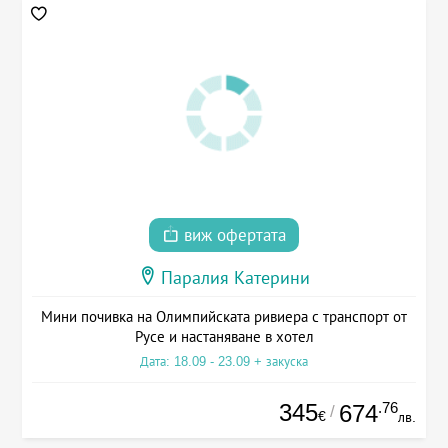
виж офертата
Паралия Катерини
Мини почивка на Олимпийската ривиера с транспорт от
Русе и настаняване в хотел
Дата: 18.09 - 23.09 + закуска
345
.76
674
/
€
лв.