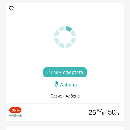
виж офертата
Албена
Оазис - Албена
-25%
.57
50
25
/
лв.
€
34.05€