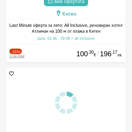
виж офертата
Китен
Last Minute оферта за лято: All Inclusive, реновиран хотел
Атлиман на 100 м от плажа в Китен
Дата: 01.06 - 29.09 + all inclusive
-15%
.30
.17
100
196
/
€
лв.
118.00€