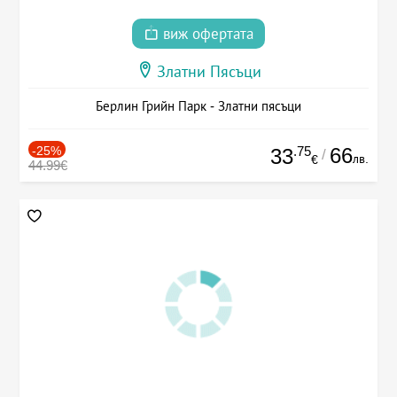
виж офертата
Златни Пясъци
Берлин Грийн Парк - Златни пясъци
-25%
.75
66
33
/
лв.
€
44.99€