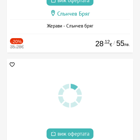
виж офертата
Слънчев Бряг
Жерави - Слънчев бряг
-20%
.12
55
28
/
лв.
€
35.28€
виж офертата