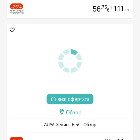
-25%
.75
111
56
/
лв.
€
75.67€
виж офертата
Обзор
АЛУА Хелиос Бей - Обзор