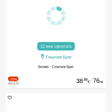
виж офертата
Слънчев Бряг
Белвю - Слънчев бряг
-20%
.86
76
38
/
лв.
€
48.57€