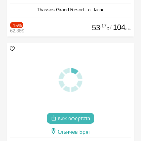
Thassos Grand Resort - о. Тасос
-15%
.17
104
53
/
лв.
€
62.38€
виж офертата
Слънчев Бряг