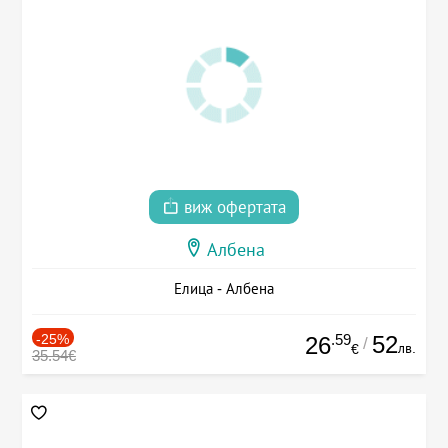
виж офертата
Албена
Елица - Албена
-25%
.59
52
26
/
лв.
€
35.54€