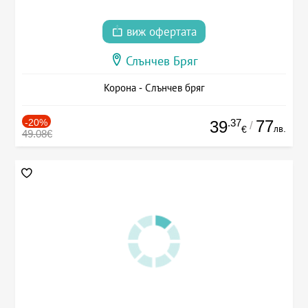
виж офертата
Слънчев Бряг
Корона - Слънчев бряг
-20%
.37
77
39
/
лв.
€
49.08€