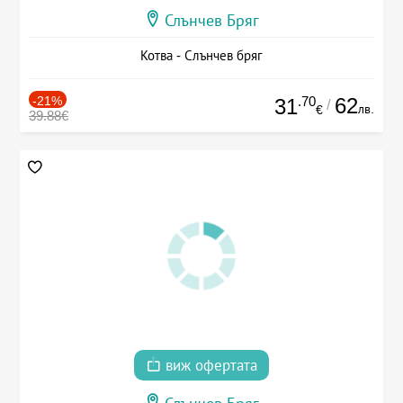
Слънчев Бряг
Котва - Слънчев бряг
-21%
.70
62
31
/
лв.
€
39.88€
виж офертата