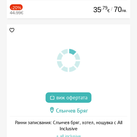
-20%
.79
70
35
/
лв.
€
44.99€
виж офертата
Слънчев Бряг
Ранни записвания: Слънчев бряг, хотел, нощувка с All
Inclusive
+ all inclusive