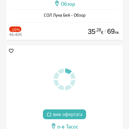
Обзор
СОЛ Луна Бей - Обзор
-15%
.28
69
35
/
лв.
€
41.42€
виж офертата
о-в Тасос