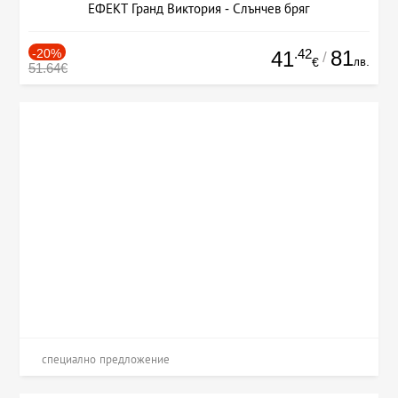
ЕФЕКТ Гранд Виктория - Слънчев бряг
-20%
.42
81
41
/
лв.
€
51.64€
специално предложение