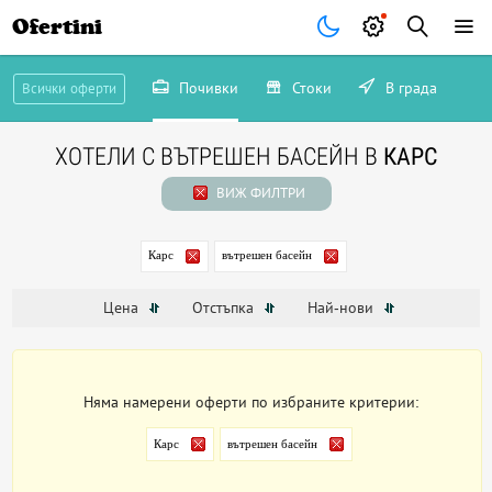
Ofertini
Почивки
Стоки
В града
Всички оферти
ХОТЕЛИ С ВЪТРЕШЕН БАСЕЙН В
КАРС
ВИЖ ФИЛТРИ
Карс
вътрешен басейн
Цена
Отстъпка
Най-нови
Няма намерени оферти по избраните критерии:
Карс
вътрешен басейн