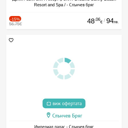
Resort and Spa / - Слънчев бряг
-15%
.06
94
48
/
лв.
€
56.75€
виж офертата
Слънчев Бряг
Империал палас - Слънчев бряг