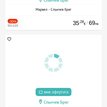
Слънчев Бряг
Марвел - Слънчев бряг
-30%
.28
69
35
/
лв.
€
50.11€
виж офертата
Слънчев Бряг