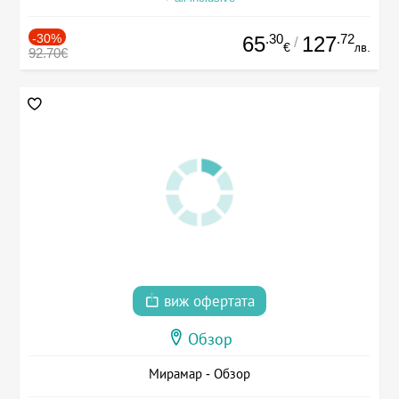
-30%
.30
.72
65
127
/
€
лв.
92.70€
виж офертата
Обзор
Мирамар - Обзор