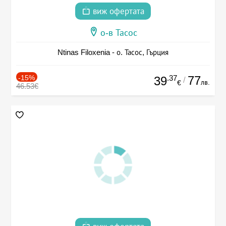
виж офертата
о-в Тасос
Ntinas Filoxenia - о. Тасос, Гърция
-15%
.37
77
39
/
лв.
€
46.53€