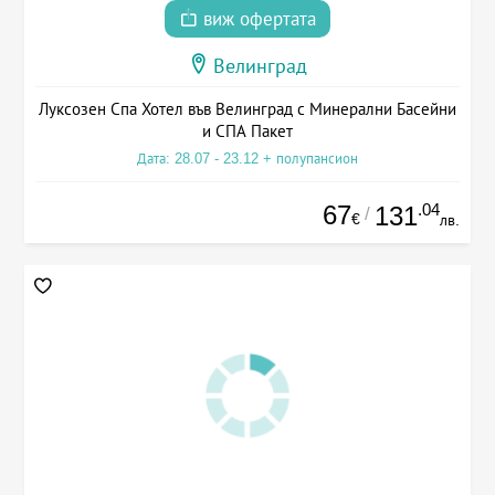
виж офертата
Велинград
Луксозен Спа Хотел във Велинград с Минерални Басейни
и СПА Пакет
Дата: 28.07 - 23.12 + полупансион
67
.04
131
/
€
лв.