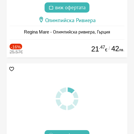
виж офертата
Олимпийска Ривиера
Regina Mare - Олимпийска ривиера, Гърция
-16%
.47
42
21
/
лв.
€
25.57€