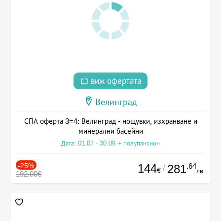
виж офертата
Велинград
СПА оферта 3=4: Велинград - нощувки, изхранване и
минерални басейни
Дата: 01.07 - 30.09 + полупансион
-25%
144
.64
281
/
€
лв.
192.00€