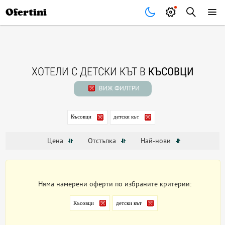
Почивки
Стоки
В града
Всички оферти
Ofertini
ХОТЕЛИ С ДЕТСКИ КЪТ В
КЪСОВЦИ
ВИЖ ФИЛТРИ
Късовци
детски кът
Цена
Отстъпка
Най-нови
Няма намерени оферти по избраните критерии:
Късовци
детски кът