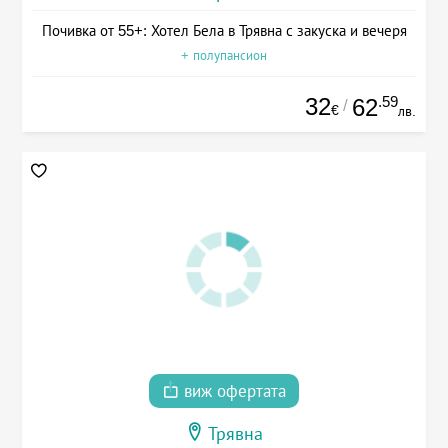
Почивка от 55+: Хотел Бела в Трявна с закуска и вечеря
+ полупансион
32
.59
62
/
€
лв.
виж офертата
Трявна