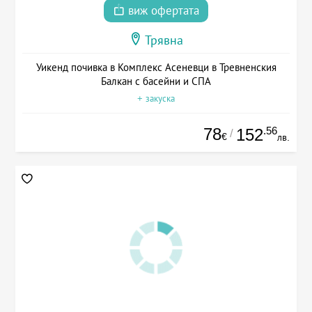
виж офертата
Трявна
Уикенд почивка в Комплекс Асеневци в Тревненския
Балкан с басейни и СПА
+ закуска
78
.56
152
/
€
лв.