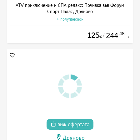
АТV приключение и СПА релакс: Почивка във Форум
Спорт Палас, Дряново
+ полупансион
125
.48
244
/
€
лв.
виж офертата
Дряново