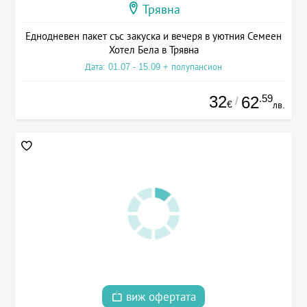
Трявна
Еднодневен пакет със закуска и вечеря в уютния Семеен
Хотел Бела в Трявна
Дата: 01.07 - 15.09 + полупансион
32
.59
62
/
€
лв.
виж офертата