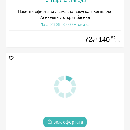
Царева Ливада
Пакетни оферти за двама със закуска в Комплекс
Асеневци с открит басейн
Дата: 26.06 - 07.09 + закуска
72
.82
140
/
€
лв.
виж офертата