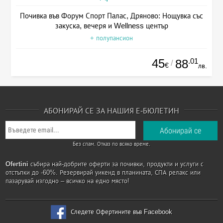
Почивка във Форум Спорт Палас, Дряново: Нощувка със
закуска, вечеря и Wellness център
+ полупансион
45
.01
88
/
€
лв.
АБОНИРАЙ СЕ ЗА НАШИЯ Е-БЮЛЕТИН
Без спам. Отказ по всяко време.
Ofertini
събира най-добрите оферти за почивки, продукти и услуги с
отстъпки до -60%. Резервирай уикенд в планината, СПА релакс или
пазарувай изгодно – всичко на едно място!
Следете Офертините във Facebook