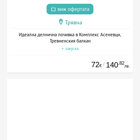
виж офертата
Трявна
Идеална делнична почивка в Комплекс Асеневци,
Тревненския балкан
+ закуска
72
.82
140
/
€
лв.