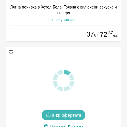
Лятна почивка в Хотел Бела, Трявна с включени закуска и
вечеря
+ полупансион
37
.37
72
/
€
лв.
виж офертата