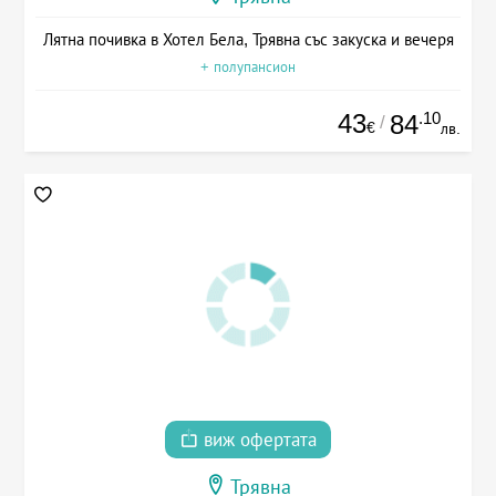
Лятна почивка в Хотел Бела, Трявна със закуска и вечеря
+ полупансион
43
.10
84
/
€
лв.
виж офертата
Трявна