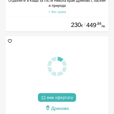
Отдъхнете в Къща за гости Никола край Дряново с басейн
и природа
+ без храна
230
.84
449
/
€
лв.
виж офертата
Дряново