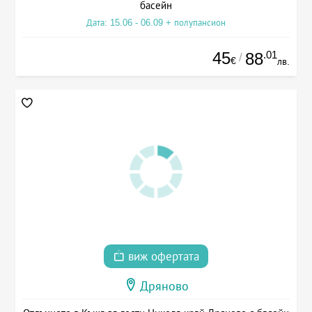
басейн
Дата: 15.06 - 06.09 + полупансион
45
.01
88
/
€
лв.
виж офертата
Дряново