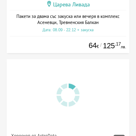
Царева Ливада
Пакети за двама със закуска или вечеря в комплекс
Асеневци, Тревненския Балкан
Дата: 08.09 - 22.12 + закуска
64
.17
125
/
€
лв.
Хороскоп от AstroData