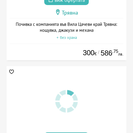
виж офертата
Трявна
Почивка с компанията във Вила Цачеви край Трявна:
нощувка, джакузи и механа
+ без храна
300
.75
586
/
€
лв.