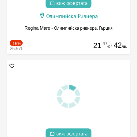
виж офертата
Олимпийска Ривиера
Regina Mare - Олимпийска ривиера, Гърция
-16%
.47
42
21
/
лв.
€
25.57€
виж офертата