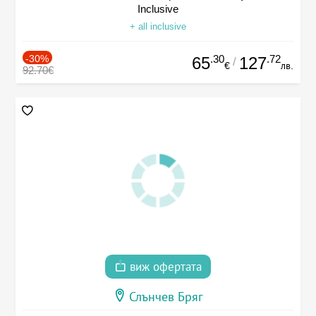
Inclusive
+ all inclusive
-30%
.30
.72
65
127
/
€
лв.
92.70€
виж офертата
Слънчев Бряг