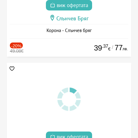
виж офертата
Слънчев Бряг
Корона - Слънчев бряг
-20%
.37
77
39
/
лв.
€
49.08€
виж офертата