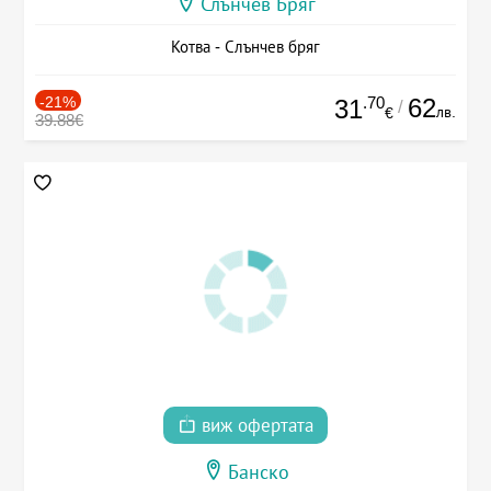
Слънчев Бряг
Котва - Слънчев бряг
-21%
.70
62
31
/
лв.
€
39.88€
виж офертата
Банско