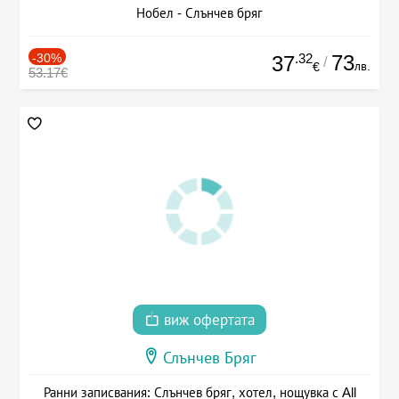
Нобел - Слънчев бряг
-30%
.32
73
37
/
лв.
€
53.17€
виж офертата
Слънчев Бряг
Ранни записвания: Слънчев бряг, хотел, нощувка с All