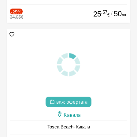
-25%
.57
50
25
/
лв.
€
34.05€
виж офертата
Кавала
Tosca Beach- Кавала