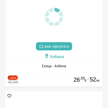
виж офертата
Албена
Елица - Албена
-25%
.59
52
26
/
лв.
€
35.54€