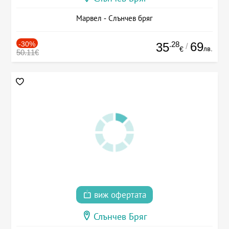
Марвел - Слънчев бряг
-30%
.28
69
35
/
лв.
€
50.11€
виж офертата
Слънчев Бряг