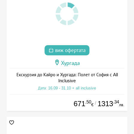
виж офертата
Хургада
Екскурзия до Кайро и Хургада: Полет от София с All
Inclusive
Дата: 16.09 - 31.10 + all inclusive
.50
.34
671
1313
/
€
лв.