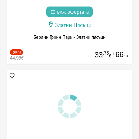
виж офертата
Златни Пясъци
Берлин Грийн Парк - Златни пясъци
-25%
.75
66
33
/
лв.
€
44.99€