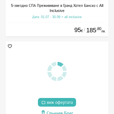
5-звездно СПА Преживяване в Гранд Хотел Банско с All
Inclusive
Дата: 01.07 - 30.09 + all inclusive
95
.80
185
/
€
лв.
виж офертата
Слънчев Бряг