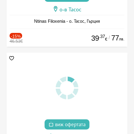
о-в Тасос
Ntinas Filoxenia - о. Тасос, Гърция
-15%
.37
77
39
/
лв.
€
46.53€
виж офертата