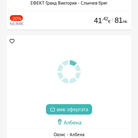
ЕФЕКТ Гранд Виктория - Слънчев бряг
-20%
.42
81
41
/
лв.
€
51.64€
виж офертата
Албена
Оазис - Албена