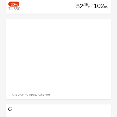
-30%
.15
102
52
/
лв.
€
74.65€
специално предложение