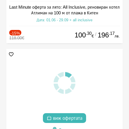
Last Minute оферта за лято: All Inclusive, реновиран хотел
Атлиман на 100 м от плажа в Китен
Дата: 01.06 - 29.09 + all inclusive
-15%
.30
.17
100
196
/
€
лв.
118.00€
виж офертата