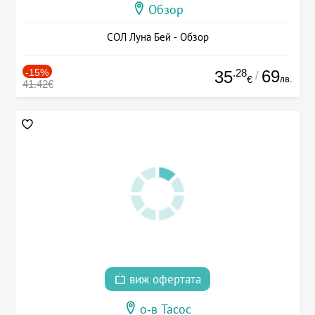
Обзор
СОЛ Луна Бей - Обзор
-15%
.28
69
35
/
лв.
€
41.42€
виж офертата
о-в Тасос