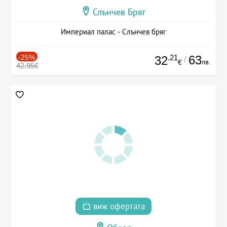
Слънчев Бряг
Империал палас - Слънчев бряг
-25%
.21
63
32
/
лв.
€
42.95€
виж офертата