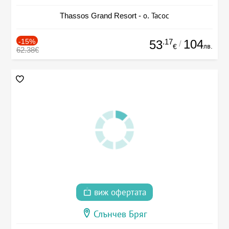
Thassos Grand Resort - о. Тасос
-15%
.17
104
53
/
лв.
€
62.38€
виж офертата
Слънчев Бряг