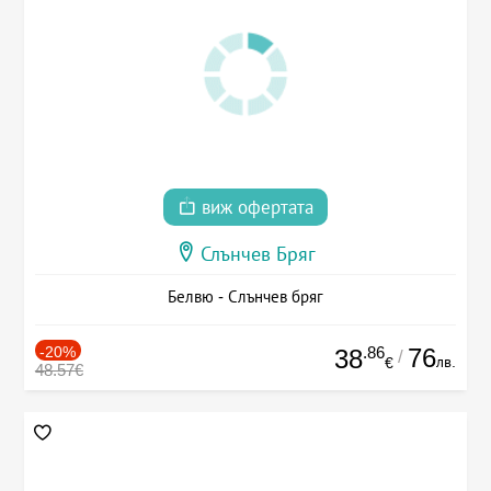
виж офертата
Слънчев Бряг
Белвю - Слънчев бряг
-20%
.86
76
38
/
лв.
€
48.57€