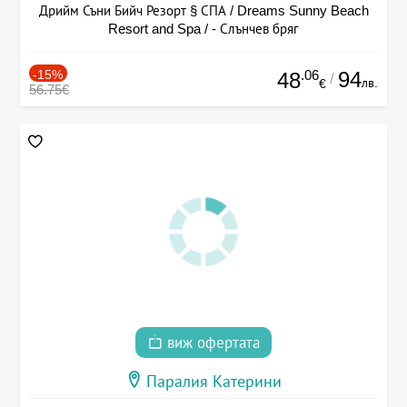
Дрийм Съни Бийч Резорт § СПА / Dreams Sunny Beach
Resort and Spa / - Слънчев бряг
-15%
.06
94
48
/
лв.
€
56.75€
виж офертата
Паралия Катерини