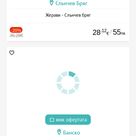
Слънчев Бряг
Жерави - Слънчев бряг
-20%
.12
55
28
/
лв.
€
35.28€
виж офертата
Банско