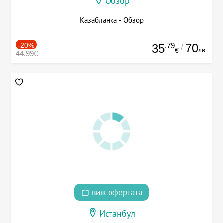
Обзор
Казабланка - Обзор
-20%
.79
70
35
/
лв.
€
44.99€
виж офертата
Истанбул