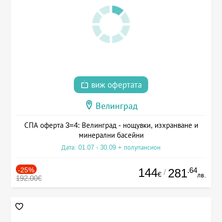
виж офертата
Велинград
СПА оферта 3=4: Велинград - нощувки, изхранване и
минерални басейни
Дата: 01.07 - 30.09 + полупансион
-25%
144
.64
281
/
€
лв.
192.00€