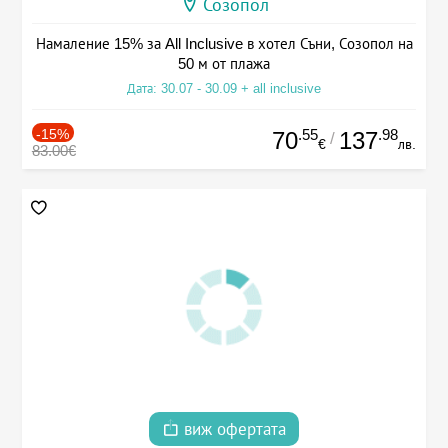
Созопол
Намаление 15% за All Inclusive в хотел Съни, Созопол на
50 м от плажа
Дата: 30.07 - 30.09 + all inclusive
-15%
.55
.98
70
137
/
€
лв.
83.00€
виж офертата