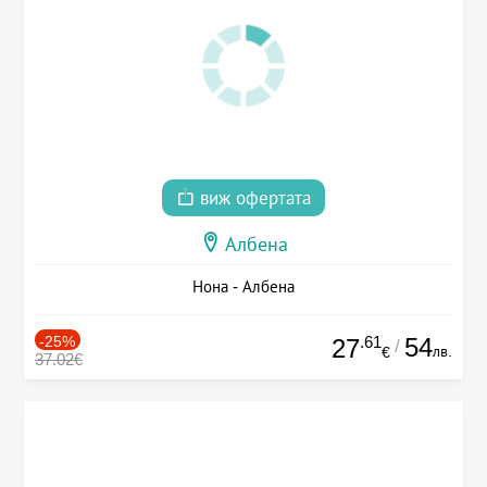
виж офертата
Албена
Нона - Албена
-25%
.61
54
27
/
лв.
€
37.02€