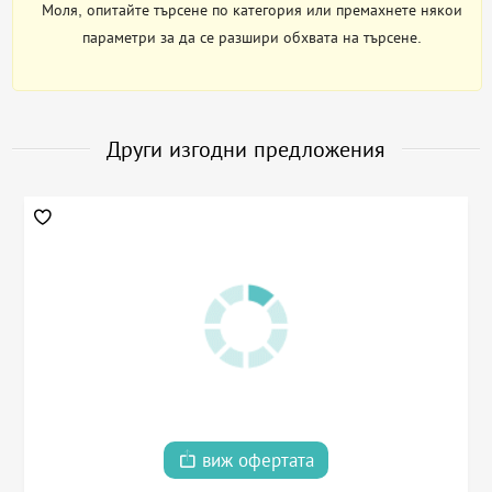
Моля, опитайте търсене по категория или премахнете някои
параметри за да се разшири обхвата на търсене.
Други изгодни предложения
виж офертата