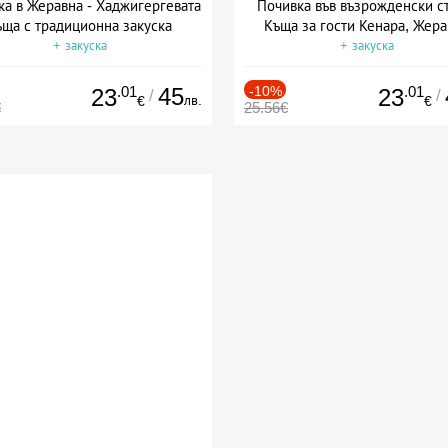
ка в Жеравна - Хаджигергевата
Почивка във възрожденски с
ъща с традиционна закуска
Къща за гости Кенара, Жера
+ закуска
+ закуска
.01
45
-10%
.01
23
23
/
/
лв.
€
€
€
25.56€