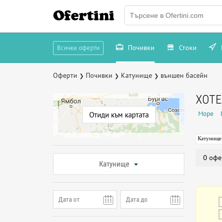
Ofertini
Почивки
Стоки
Всички оферти
Оферти
Почивки
Катунище
външен басейн
❯
❯
❯
ХОТЕ
Море
Отиди към картата
Катунище
0 офе
Катунище