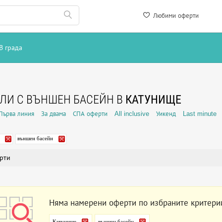
Любими оферти
В града
ЛИ С ВЪНШЕН БАСЕЙН В
КАТУНИЩЕ
Първа линия
За двама
СПА оферти
All inclusive
Уикенд
Last minute
външен басейн
рти
Няма намерени оферти по избраните критери
Катунище
външен басейн