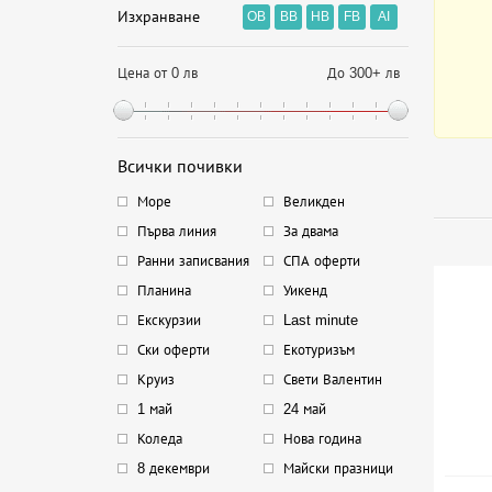
Изхранване
OB
BB
HB
FB
AI
Цена от 0 лв
До 300+ лв
Всички почивки
Море
Великден
Първа линия
За двама
Ранни записвания
СПА оферти
Планина
Уикенд
Екскурзии
Last minute
Ски оферти
Екотуризъм
Круиз
Свети Валентин
1 май
24 май
Коледа
Нова година
8 декември
Майски празници