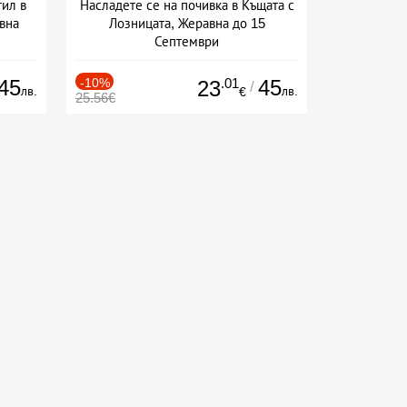
тил в
Насладете се на почивка в Къщата с
вна
Лозницата, Жеравна до 15
Септември
+ закуска
45
-10%
.01
45
23
/
лв.
лв.
€
25.56€