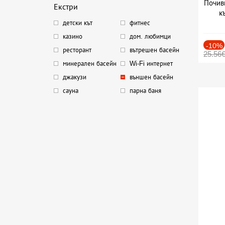
Почив
Екстри
к
детски кът
фитнес
казино
дом. любимци
-10%
ресторант
вътрешен басейн
25.56
минерален басейн
Wi-Fi интернет
джакузи
външен басейн
сауна
парна баня