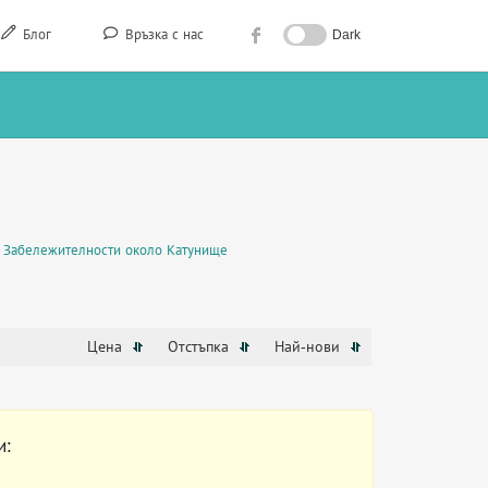
Блог
Връзка с нас
Dark
Забележителности около Катунище
Цена
Отстъпка
Най-нови
и: