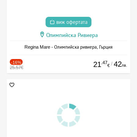
виж офертата
Олимпийска Ривиера
Regina Mare - Олимпийска ривиера, Гърция
-16%
.47
42
21
/
лв.
€
25.57€