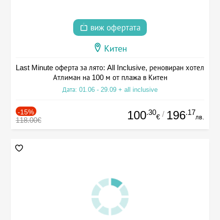
виж офертата
Китен
Last Minute оферта за лято: All Inclusive, реновиран хотел
Атлиман на 100 м от плажа в Китен
Дата: 01.06 - 29.09 + all inclusive
-15%
.30
.17
100
196
/
€
лв.
118.00€