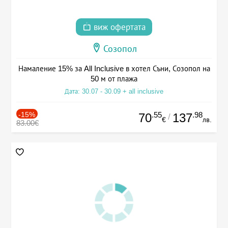
виж офертата
Созопол
Намаление 15% за All Inclusive в хотел Съни, Созопол на
50 м от плажа
Дата: 30.07 - 30.09 + all inclusive
-15%
.55
.98
70
137
/
€
лв.
83.00€