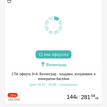
виж офертата
Велинград
СПА оферта 3=4: Велинград - нощувки, изхранване и
минерални басейни
Дата: 01.07 - 30.09 + полупансион
-25%
144
.64
281
/
€
лв.
192.00€