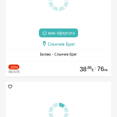
виж офертата
Слънчев Бряг
Белвю - Слънчев бряг
-20%
.86
76
38
/
лв.
€
48.57€