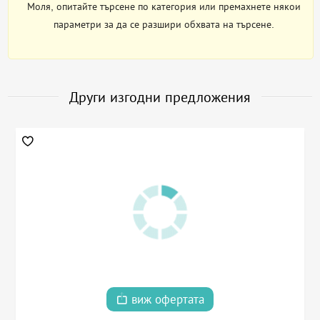
Моля, опитайте търсене по категория или премахнете някои
параметри за да се разшири обхвата на търсене.
Други изгодни предложения
виж офертата