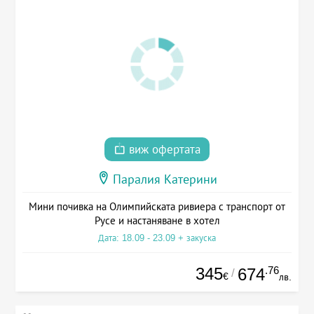
виж офертата
Паралия Катерини
Мини почивка на Олимпийската ривиера с транспорт от
Русе и настаняване в хотел
Дата: 18.09 - 23.09 + закуска
345
.76
674
/
€
лв.