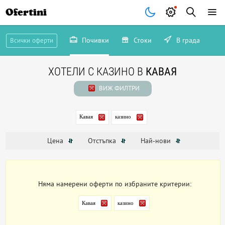
Ofertini
Почивки
Стоки
В града
Всички оферти
ХОТЕЛИ С КАЗИНО В
КАВАЯ
ВИЖ ФИЛТРИ
Кавая
казино
Цена
Отстъпка
Най-нови
Няма намерени оферти по избраните критерии:
Кавая
казино