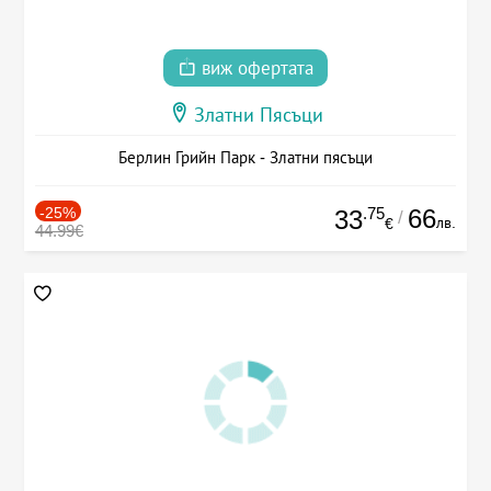
виж офертата
Златни Пясъци
Берлин Грийн Парк - Златни пясъци
-25%
.75
66
33
/
лв.
€
44.99€