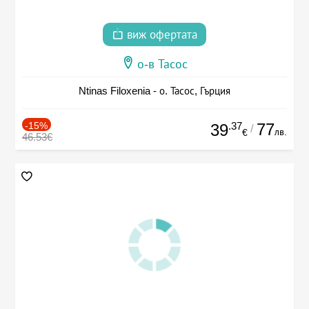
виж офертата
о-в Тасос
Ntinas Filoxenia - о. Тасос, Гърция
-15%
.37
77
39
/
лв.
€
46.53€