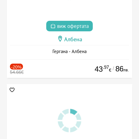
виж офертата
Албена
Гергана - Албена
-20%
.97
86
43
/
лв.
€
54.66€