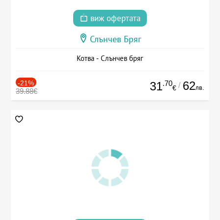
виж офертата
Слънчев Бряг
Котва - Слънчев бряг
-21%
.70
62
31
/
лв.
€
39.88€