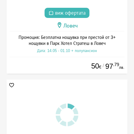
виж офертата
Ловеч
Промоция: Безплатна нощувка при престой от 3+
нощувки в Парк Хотел Стратеш в Ловеч
Дата: 14.05 - 01.10 + полупансион
50
.79
97
/
€
лв.