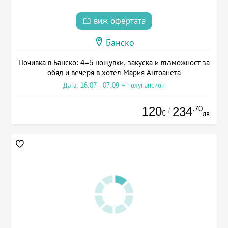
виж офертата
Банско
Почивка в Банско: 4=5 нощувки, закуска и възможност за
обяд и вечеря в хотел Мария Антоанета
Дата: 16.07 - 07.09 + полупансион
120
.70
234
/
€
лв.