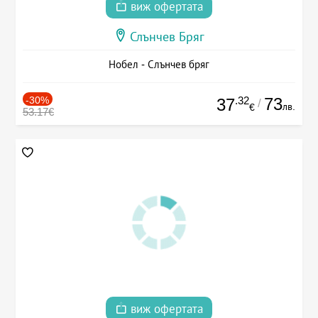
виж офертата
Слънчев Бряг
Нобел - Слънчев бряг
-30%
.32
73
37
/
лв.
€
53.17€
виж офертата