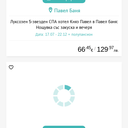
Павел Баня
Луксозен 5-звезден СПА хотел Княз Павел в Павел баня:
Нощувка със закуска и вечеря
Дата: 17.07 - 22.12 + полупансион
.45
.97
66
129
/
€
лв.