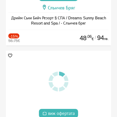
Слънчев Бряг
Дрийм Съни Бийч Резорт § СПА / Dreams Sunny Beach
Resort and Spa / - Слънчев бряг
-15%
.06
94
48
/
лв.
€
56.75€
виж офертата