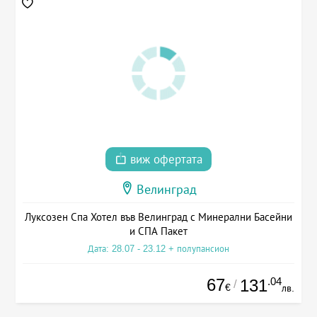
виж офертата
Велинград
Луксозен Спа Хотел във Велинград с Минерални Басейни
и СПА Пакет
Дата: 28.07 - 23.12 + полупансион
67
.04
131
/
€
лв.