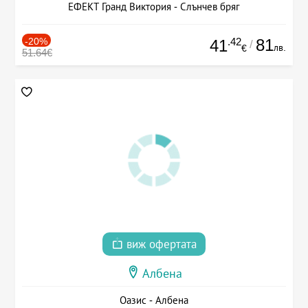
ЕФЕКТ Гранд Виктория - Слънчев бряг
-20%
.42
81
41
/
лв.
€
51.64€
виж офертата
Албена
Оазис - Албена