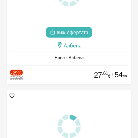
виж офертата
Албена
Нона - Албена
-25%
.61
54
27
/
лв.
€
37.02€