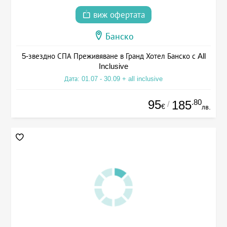
виж офертата
Банско
5-звездно СПА Преживяване в Гранд Хотел Банско с All
Inclusive
Дата: 01.07 - 30.09 + all inclusive
95
.80
185
/
€
лв.