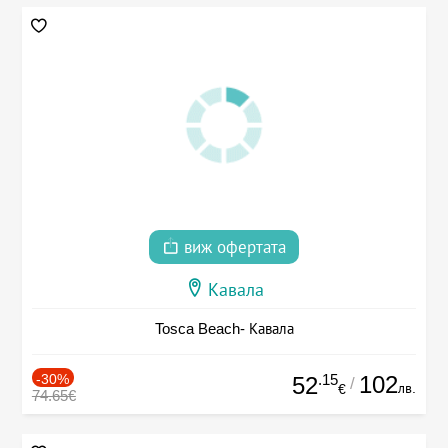
виж офертата
Кавала
Tosca Beach- Кавала
-30%
.15
102
52
/
лв.
€
74.65€