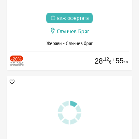
виж офертата
Слънчев Бряг
Жерави - Слънчев бряг
-20%
.12
55
28
/
лв.
€
35.28€