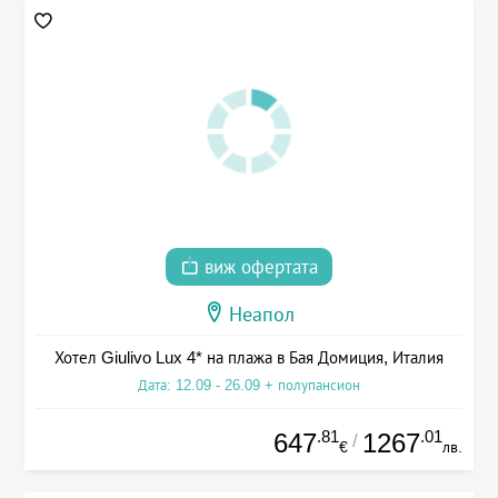
виж офертата
Неапол
Хотел Giulivo Lux 4* на плажа в Бая Домиция, Италия
Дата: 12.09 - 26.09 + полупансион
.81
.01
647
1267
/
€
лв.