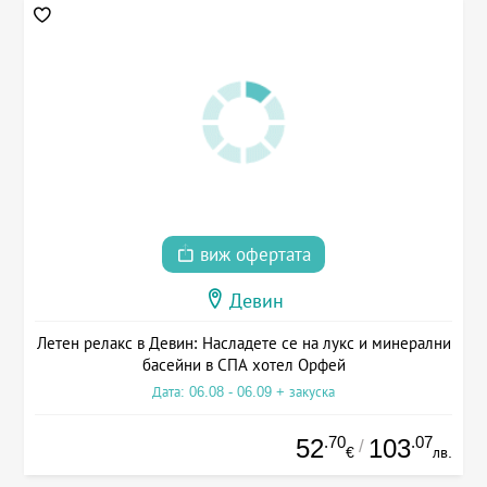
виж офертата
Девин
Летен релакс в Девин: Насладете се на лукс и минерални
басейни в СПА хотел Орфей
Дата: 06.08 - 06.09 + закуска
.70
.07
52
103
/
€
лв.