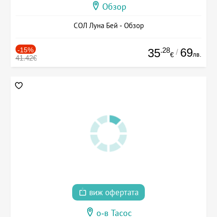
Обзор
СОЛ Луна Бей - Обзор
-15%
.28
69
35
/
лв.
€
41.42€
виж офертата
о-в Тасос