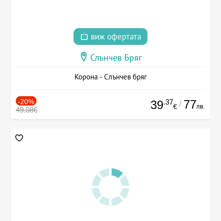
виж офертата
Слънчев Бряг
Корона - Слънчев бряг
-20%
.37
77
39
/
лв.
€
49.08€