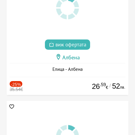
виж офертата
Албена
Елица - Албена
-25%
.59
52
26
/
лв.
€
35.54€