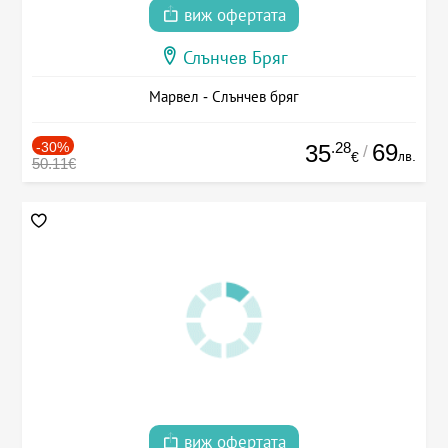
виж офертата
Слънчев Бряг
Марвел - Слънчев бряг
-30%
.28
69
35
/
лв.
€
50.11€
виж офертата