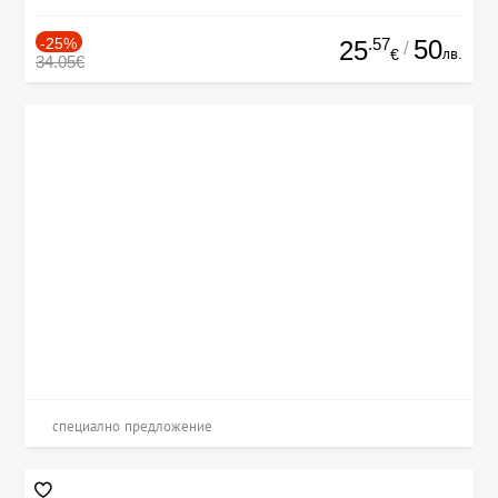
-25%
.57
50
25
/
лв.
€
34.05€
специално предложение