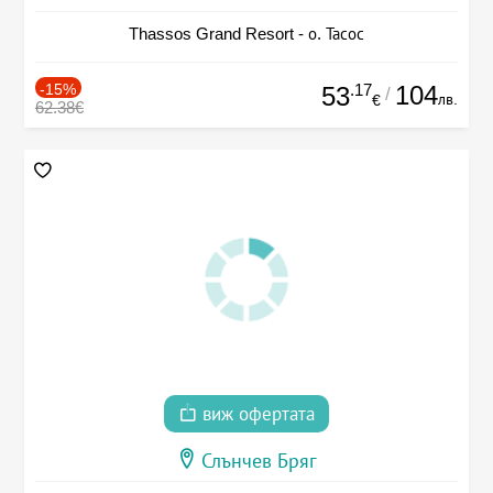
Thassos Grand Resort - о. Тасос
-15%
.17
104
53
/
лв.
€
62.38€
виж офертата
Слънчев Бряг