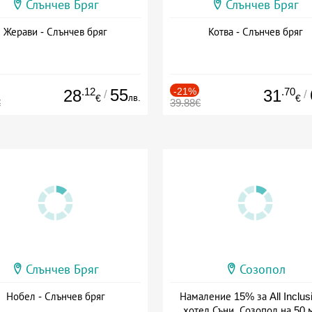
Слънчев Бряг
Слънчев Бряг
Жерави - Слънчев бряг
Котва - Слънчев бряг
.12
55
-21%
.70
28
31
/
/
лв.
€
€
€
39.88€
Слънчев Бряг
Созопол
Нобел - Слънчев бряг
Намаление 15% за All Inclus
хотел Съни, Созопол на 50 