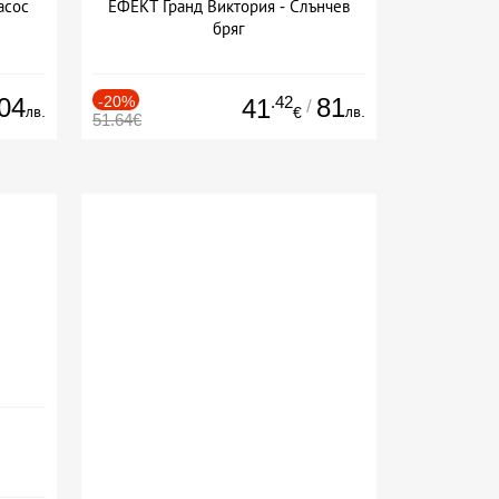
асос
ЕФЕКТ Гранд Виктория - Слънчев
бряг
04
-20%
.42
81
41
/
лв.
лв.
€
51.64€