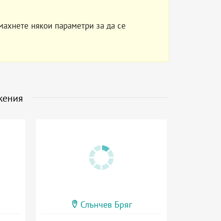
махнете някои параметри за да се
жения
Слънчев Бряг