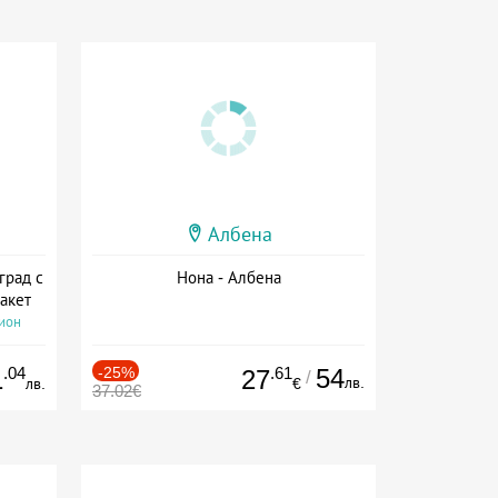
Албена
град с
Нона - Албена
акет
сион
.04
-25%
.61
54
1
27
/
лв.
лв.
€
37.02€