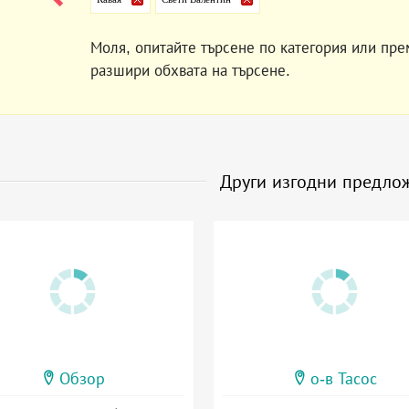
Моля, опитайте търсене по категория или пре
разшири обхвата на търсене.
Други изгодни предло
Обзор
о-в Тасос