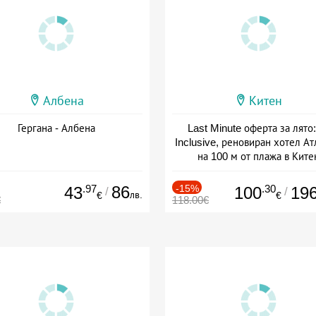
Албена
Китен
Гергана - Албена
Last Minute оферта за лято: 
Inclusive, реновиран хотел А
на 100 м от плажа в Ките
Дата: 01.06 - 29.09 + all inclus
.97
86
-15%
.30
43
100
19
/
/
лв.
€
€
€
118.00€