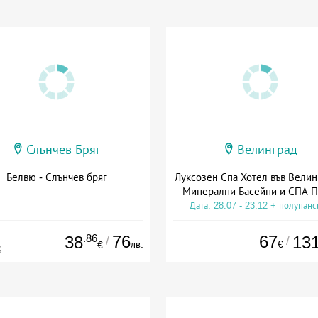
Слънчев Бряг
Велинград
Белвю - Слънчев бряг
Луксозен Спа Хотел във Велин
Минерални Басейни и СПА П
Дата: 28.07 - 23.12 + полупан
.86
76
67
38
13
/
/
лв.
€
€
€