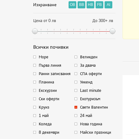
Изхранване
OB
BB
HB
FB
AI
Цена от 0 лв
До 300+ лв
Всички почивки
Море
Великден
Първа линия
За двама
Ранни записвания
СПА оферти
Планина
Уикенд
Екскурзии
Last minute
Ски оферти
Екотуризъм
Круиз
Свети Валентин
1 май
24 май
Коледа
Нова година
8 декември
Майски празници