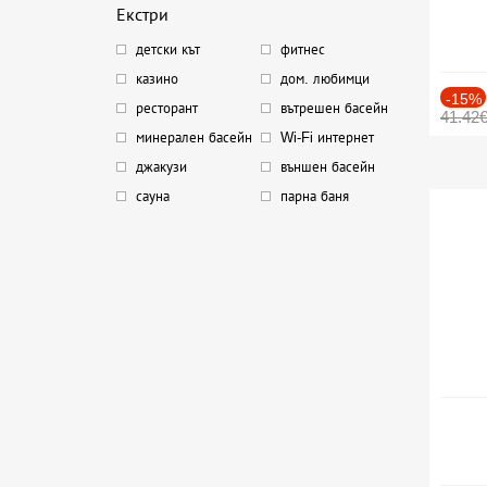
Екстри
детски кът
фитнес
казино
дом. любимци
-15%
ресторант
вътрешен басейн
41.42
минерален басейн
Wi-Fi интернет
джакузи
външен басейн
сауна
парна баня