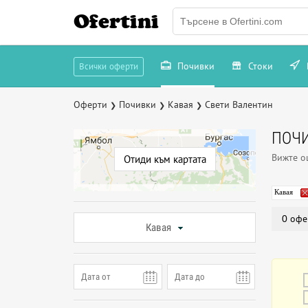
Ofertini
Почивки
Стоки
Всички оферти
Оферти
Почивки
Кавая
Свети Валентин
❯
❯
❯
ПОЧИ
Вижте 
Отиди към картата
Кавая
0 офе
Кавая