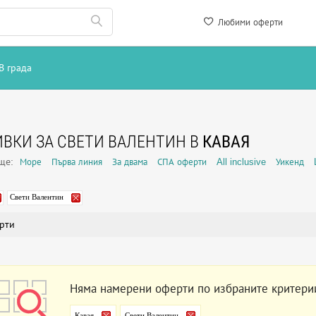
Любими оферти
В града
ВКИ ЗА СВЕТИ ВАЛЕНТИН В
КАВАЯ
още:
Море
Първа линия
За двама
СПА оферти
All inclusive
Уикенд
Свети Валентин
рти
Няма намерени оферти по избраните критери
Кавая
Свети Валентин