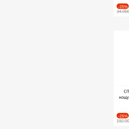
-25%
34.05
СП
нощу
Дат
-25%
192.0