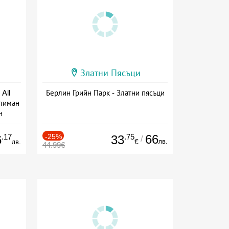
Златни Пясъци
All
Берлин Грийн Парк - Златни пясъци
тлиман
н
ive
.17
-25%
.75
66
6
33
/
лв.
лв.
€
44.99€