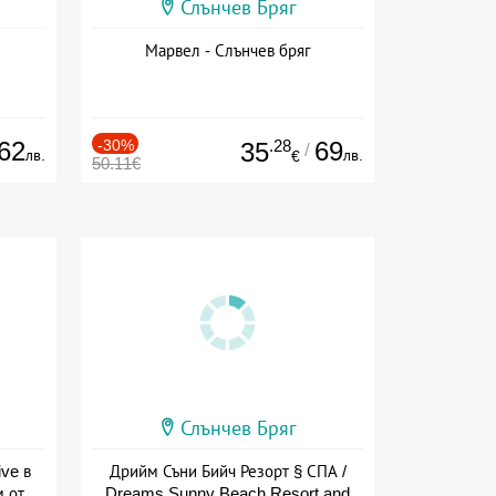
Слънчев Бряг
Марвел - Слънчев бряг
62
-30%
.28
69
35
/
лв.
лв.
€
50.11€
Слънчев Бряг
ive в
Дрийм Съни Бийч Резорт § СПА /
м от
Dreams Sunny Beach Resort and