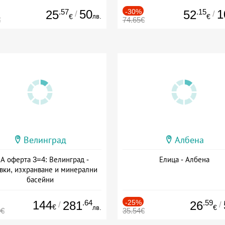
.57
50
-30%
.15
1
25
52
/
/
лв.
€
€
€
74.65€
Велинград
Албена
А оферта 3=4: Велинград -
Елица - Албена
вки, изхранване и минерални
басейни
а: 01.07 - 30.09 + полупансион
144
.64
-25%
.59
281
26
/
/
€
лв.
€
0€
35.54€