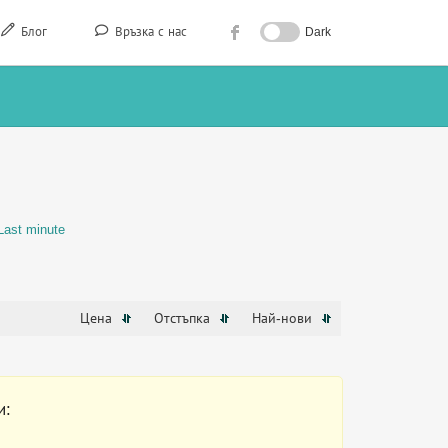
Блог
Връзка с нас
Dark
Last minute
Цена
Отстъпка
Най-нови
и: