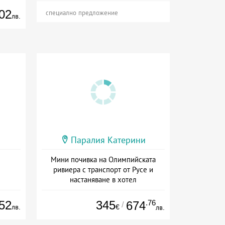
02
специално предложение
лв.
Паралия Катерини
Мини почивка на Олимпийската
ривиера с транспорт от Русе и
настаняване в хотел
Дата: 18.09 - 23.09 + закуска
52
345
.76
674
/
лв.
€
лв.