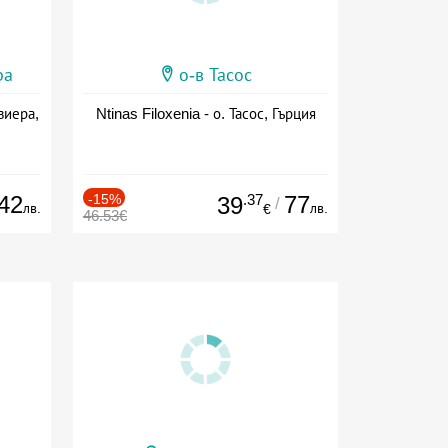
ра
о-в Тасос
виера,
Ntinas Filoxenia - о. Тасос, Гърция
42
-15%
.37
77
39
/
лв.
лв.
€
46.53€