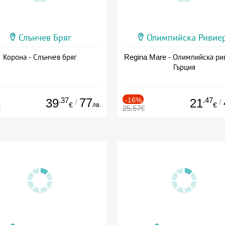
Слънчев Бряг
Олимпийска Ривие
Корона - Слънчев бряг
Regina Mare - Олимпийска ри
Гърция
.37
77
-16%
.47
39
21
/
/
лв.
€
€
€
25.57€