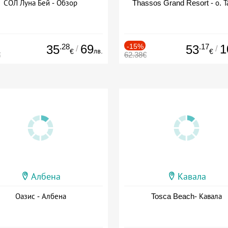
СОЛ Луна Бей - Обзор
Thassos Grand Resort - о. Т
.28
69
-15%
.17
1
35
53
/
/
лв.
€
€
€
62.38€
Албена
Кавала
Оазис - Албена
Tosca Beach- Кавала