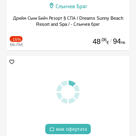
Слънчев Бряг
Дрийм Съни Бийч Резорт § СПА / Dreams Sunny Beach
Resort and Spa / - Слънчев бряг
-15%
.06
94
48
/
лв.
€
56.75€
виж офертата