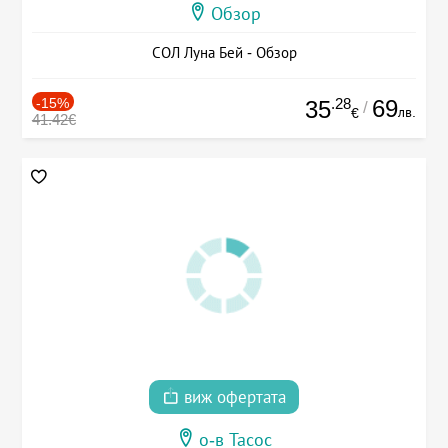
Обзор
СОЛ Луна Бей - Обзор
-15%
.28
69
35
/
лв.
€
41.42€
виж офертата
о-в Тасос