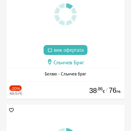
виж офертата
Слънчев Бряг
Белвю - Слънчев бряг
-20%
.86
76
38
/
лв.
€
48.57€