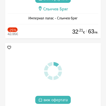
Слънчев Бряг
Империал палас - Слънчев бряг
-25%
.21
63
32
/
лв.
€
42.95€
виж офертата