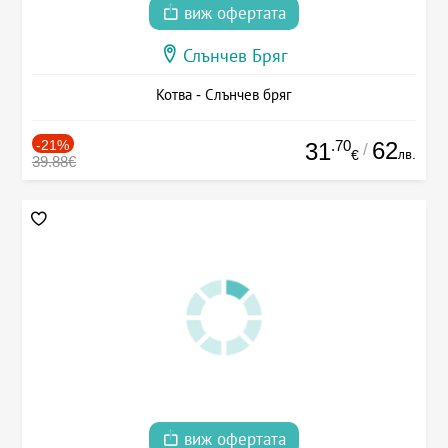
виж офертата
Слънчев Бряг
Котва - Слънчев бряг
-21%
.70
62
31
/
лв.
€
39.88€
виж офертата