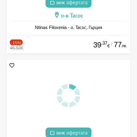
виж офертата
о-в Тасос
Ntinas Filoxenia - о. Тасос, Гърция
-15%
.37
77
39
/
лв.
€
46.53€
виж офертата