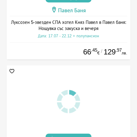
Павел Баня
Луксозен 5-звезден СПА хотел Княз Павел в Павел баня:
Нощувка със закуска и вечеря
Дата: 17.07 - 22.12 + полупансион
.45
.97
66
129
/
€
лв.