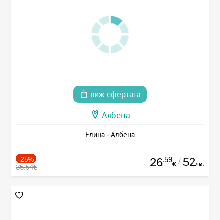
виж офертата
Албена
Елица - Албена
-25%
.59
52
26
/
лв.
€
35.54€