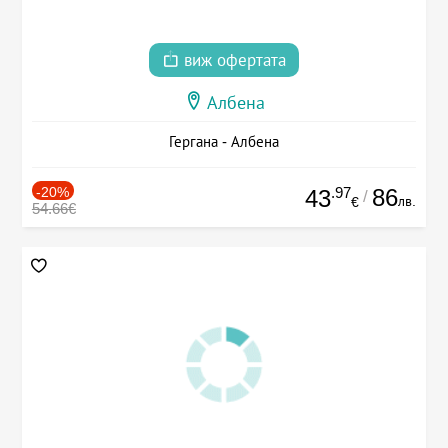
виж офертата
Албена
Гергана - Албена
-20%
.97
86
43
/
лв.
€
54.66€