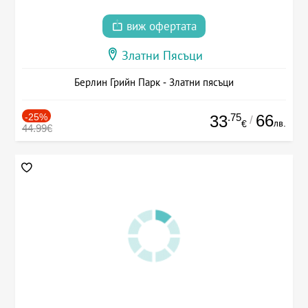
виж офертата
Златни Пясъци
Берлин Грийн Парк - Златни пясъци
-25%
.75
66
33
/
лв.
€
44.99€