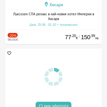
Хисаря
Луксозен СПА релакс в най-новия хотел Империя в
Хисаря
Дата: 25.06 - 01.10 + полупансион
-20%
.20
.99
77
150
/
€
лв.
96.50€
виж офертата