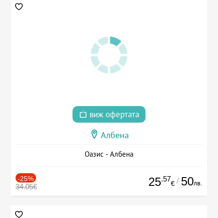
виж офертата
Албена
Оазис - Албена
-25%
.57
50
25
/
лв.
€
34.05€