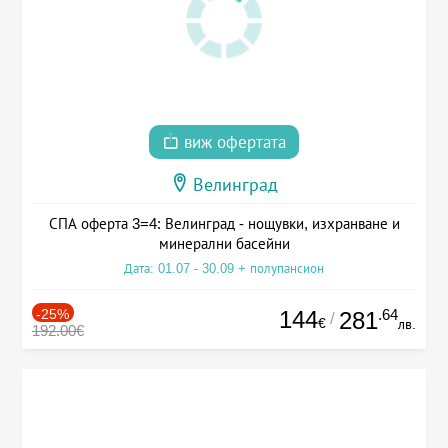
виж офертата
Велинград
СПА оферта 3=4: Велинград - нощувки, изхранване и
минерални басейни
Дата: 01.07 - 30.09 + полупансион
-25%
144
.64
281
/
€
лв.
192.00€