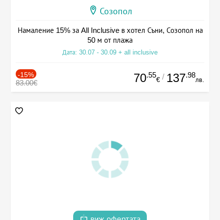
Созопол
Намаление 15% за All Inclusive в хотел Съни, Созопол на
50 м от плажа
Дата: 30.07 - 30.09 + all inclusive
-15%
.55
.98
70
137
/
€
лв.
83.00€
виж офертата