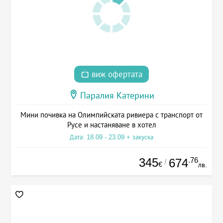
виж офертата
Паралия Катерини
Мини почивка на Олимпийската ривиера с транспорт от
Русе и настаняване в хотел
Дата: 18.09 - 23.09 + закуска
345
.76
674
/
€
лв.