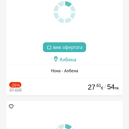
виж офертата
Албена
Нона - Албена
-25%
.61
54
27
/
лв.
€
37.02€