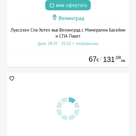
виж офертата
Велинград
Луксозен Спа Хотел във Велинград с Минерални Басейни
и СПА Пакет
Дата: 28.07 - 23.12 + полупансион
67
.04
131
/
€
лв.