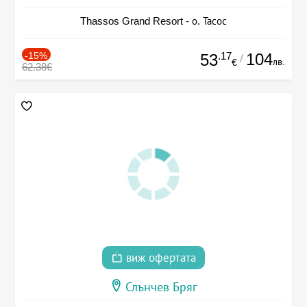
Thassos Grand Resort - о. Тасос
-15%
.17
104
53
/
лв.
€
62.38€
виж офертата
Слънчев Бряг