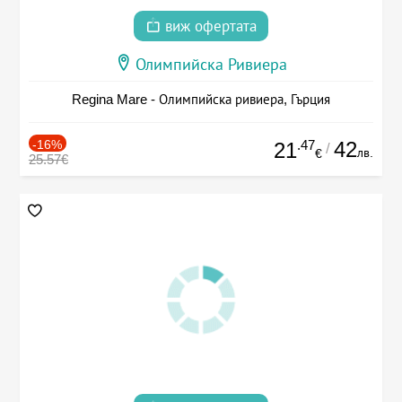
виж офертата
Олимпийска Ривиера
Regina Mare - Олимпийска ривиера, Гърция
-16%
.47
42
21
/
лв.
€
25.57€