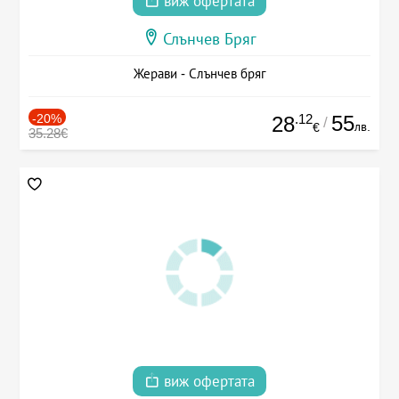
виж офертата
Слънчев Бряг
Жерави - Слънчев бряг
-20%
.12
55
28
/
лв.
€
35.28€
виж офертата