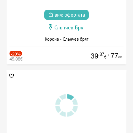
виж офертата
Слънчев Бряг
Корона - Слънчев бряг
-20%
.37
77
39
/
лв.
€
49.08€