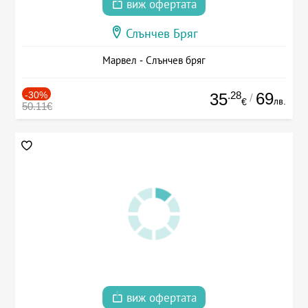
виж офертата
Слънчев Бряг
Марвел - Слънчев бряг
-30%
.28
69
35
/
лв.
€
50.11€
виж офертата