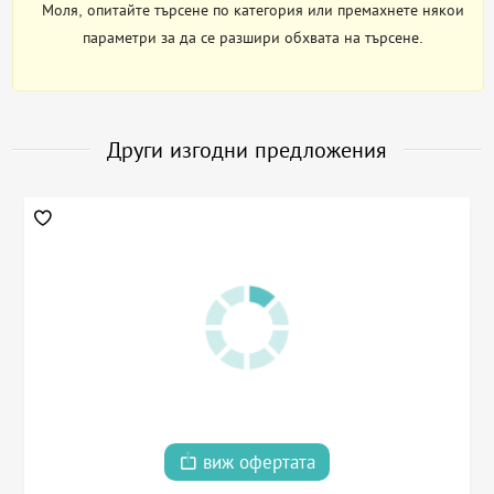
Моля, опитайте търсене по категория или премахнете някои
параметри за да се разшири обхвата на търсене.
Други изгодни предложения
виж офертата