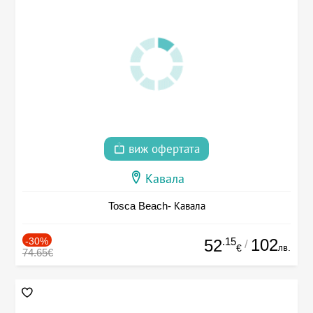
виж офертата
Кавала
Tosca Beach- Кавала
-30%
.15
102
52
/
лв.
€
74.65€