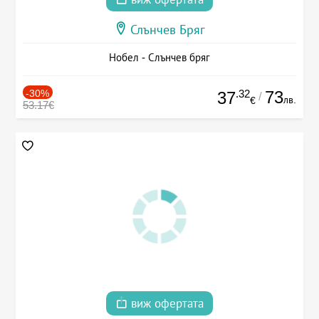
Слънчев Бряг
Нобел - Слънчев бряг
-30%
.32
73
37
/
лв.
€
53.17€
виж офертата