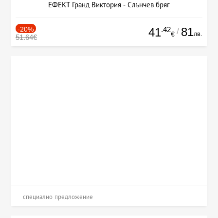
ЕФЕКТ Гранд Виктория - Слънчев бряг
-20%
.42
81
41
/
лв.
€
51.64€
специално предложение