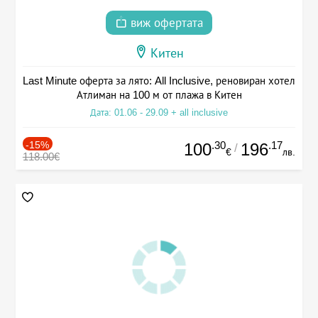
виж офертата
Китен
Last Minute оферта за лято: All Inclusive, реновиран хотел
Атлиман на 100 м от плажа в Китен
Дата: 01.06 - 29.09 + all inclusive
-15%
.30
.17
100
196
/
€
лв.
118.00€