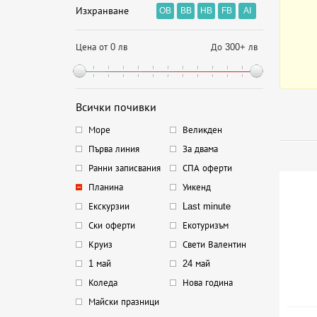
Изхранване
OB
BB
HB
FB
AI
Цена от 0 лв
До 300+ лв
Всички почивки
Море
Великден
Първа линия
За двама
Ранни записвания
СПА оферти
Планина
Уикенд
Екскурзии
Last minute
Ски оферти
Екотуризъм
Круиз
Свети Валентин
1 май
24 май
Коледа
Нова година
Майски празници