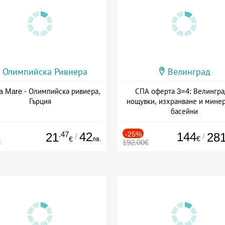
Олимпийска Ривиера
Велинград
a Mare - Олимпийска ривиера,
СПА оферта 3=4: Велингра
Гърция
нощувки, изхранване и мине
басейни
Дата: 01.07 - 30.09 + полупан
.47
42
-25%
144
21
28
/
/
лв.
€
€
€
192.00€