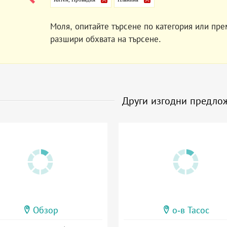
Моля, опитайте търсене по категория или пре
разшири обхвата на търсене.
Други изгодни предло
Обзор
о-в Тасос