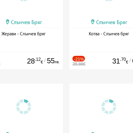
Слънчев Бряг
Слънчев Бряг
Жерави - Слънчев бряг
Котва - Слънчев бряг
.12
55
-21%
.70
28
31
/
/
лв.
€
€
€
39.88€