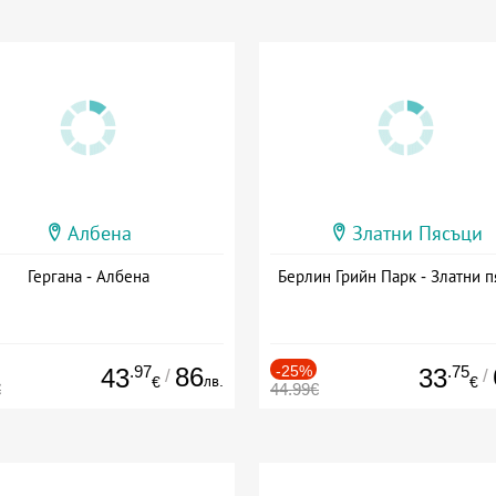
Албена
Златни Пясъци
Гергана - Албена
Берлин Грийн Парк - Златни п
.97
86
-25%
.75
43
33
/
/
лв.
€
€
€
44.99€