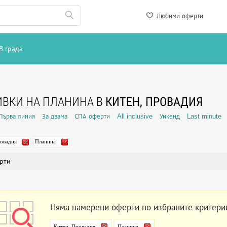
Любими оферти
В града
ВКИ НА ПЛАНИНА В
КИТЕН, ПРОВАДИЯ
Първа линия
За двама
СПА оферти
All inclusive
Уикенд
Last minute
ровадия
Планина
рти
Няма намерени оферти по избраните критери
Китен, Провадия
Планина