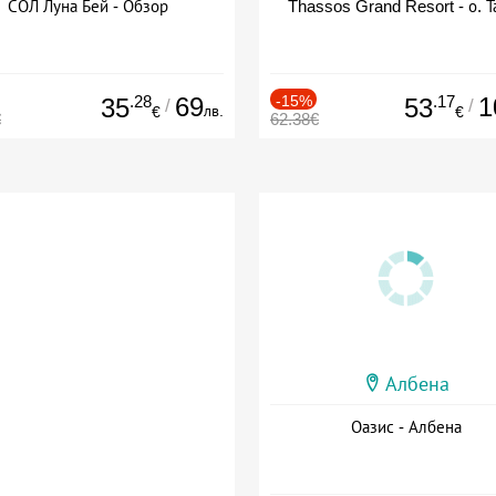
СОЛ Луна Бей - Обзор
Thassos Grand Resort - о. Т
.28
69
-15%
.17
1
35
53
/
/
лв.
€
€
€
62.38€
Албена
Оазис - Албена