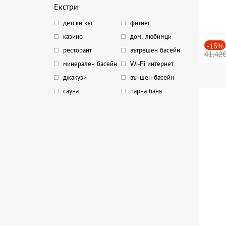
Екстри
детски кът
фитнес
казино
дом. любимци
-15%
ресторант
вътрешен басейн
41.42
минерален басейн
Wi-Fi интернет
джакузи
външен басейн
сауна
парна баня