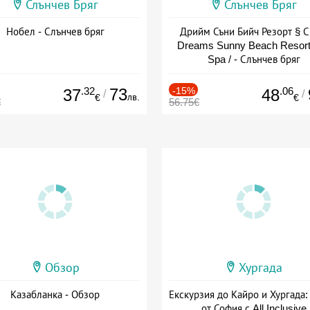
Слънчев Бряг
Слънчев Бряг
Нобел - Слънчев бряг
Дрийм Съни Бийч Резорт § С
Dreams Sunny Beach Resort
Spa / - Слънчев бряг
.32
73
-15%
.06
37
48
/
/
лв.
€
€
€
56.75€
Обзор
Хургада
Казабланка - Обзор
Екскурзия до Кайро и Хургада:
от София с All Inclusive