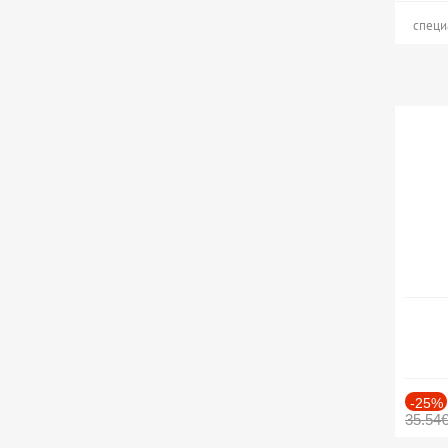
специ
-25%
35.54