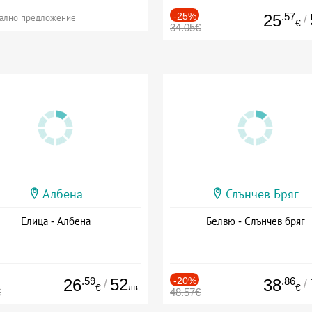
-25%
.57
25
/
ално предложение
€
34.05€
Албена
Слънчев Бряг
Елица - Албена
Белвю - Слънчев бряг
.59
52
-20%
.86
26
38
/
/
лв.
€
€
€
48.57€