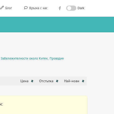
Блог
Връзка с нас
Dark
Забележителности около Китен, Провадия
Цена
Отстъпка
Най-нови
и: