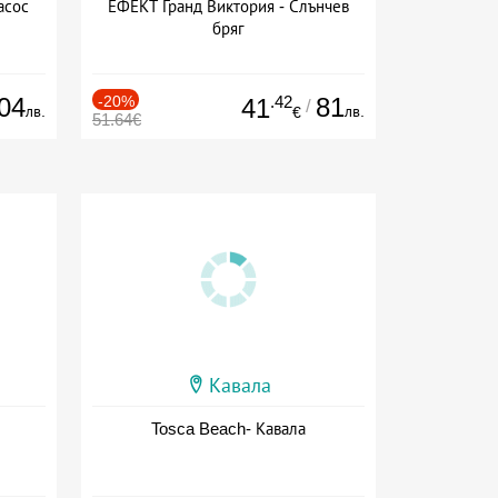
асос
ЕФЕКТ Гранд Виктория - Слънчев
бряг
04
-20%
.42
81
41
/
лв.
лв.
€
51.64€
Кавала
Tosca Beach- Кавала