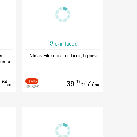
о-в Тасос
д -
Ntinas Filoxenia - о. Тасос, Гърция
рални
сион
.64
-15%
.37
77
1
39
/
лв.
лв.
€
46.53€