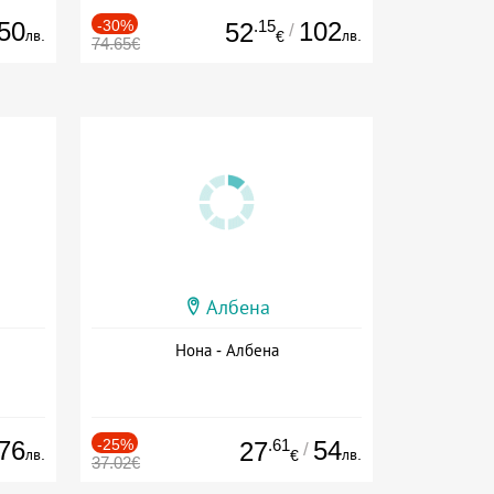
50
-30%
.15
102
52
/
лв.
лв.
€
74.65€
Албена
Нона - Албена
76
-25%
.61
54
27
/
лв.
лв.
€
37.02€