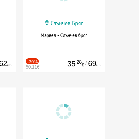
Слънчев Бряг
Марвел - Слънчев бряг
62
-30%
.28
69
35
/
лв.
лв.
€
50.11€