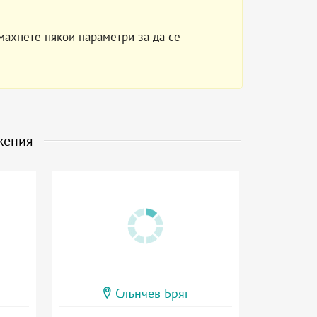
махнете някои параметри за да се
жения
Слънчев Бряг