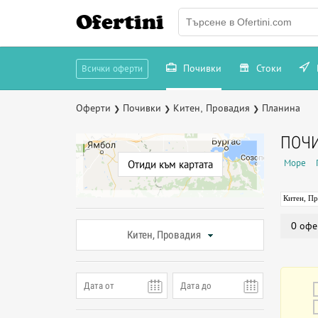
Ofertini
Почивки
Стоки
Всички оферти
Оферти
Почивки
Китен, Провадия
Планина
❯
❯
❯
ПОЧИ
Море
Отиди към картата
Китен, П
0 офе
Китен, Провадия