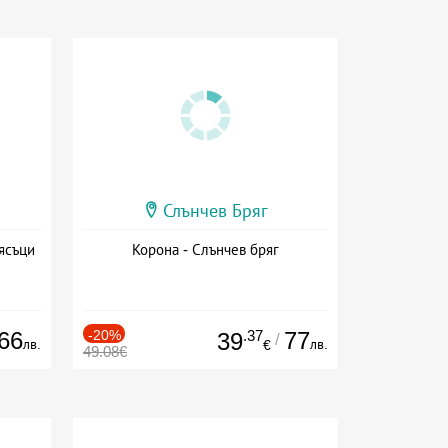
Слънчев Бряг
ясъци
Корона - Слънчев бряг
66
-20%
.37
77
39
/
лв.
лв.
€
49.08€