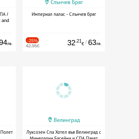
Слънчев Бряг
ПА /
Империал палас - Слънчев бряг
 and
94
-25%
.21
63
32
/
лв.
лв.
€
42.95€
Велинград
 Полет
Луксозен Спа Хотел във Велинград с
Минерални Басейни и СПА Пакет