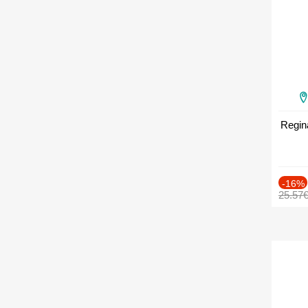
Regin
-16%
25.57