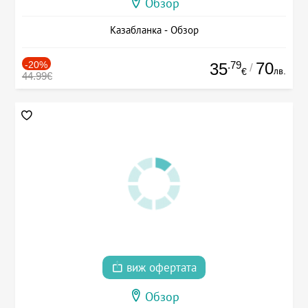
Обзор
Казабланка - Обзор
-20%
.79
70
35
/
лв.
€
44.99€
виж офертата
Обзор