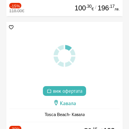
-15%
.30
.17
100
196
/
€
лв.
118.00€
виж офертата
Кавала
Tosca Beach- Кавала
-30%