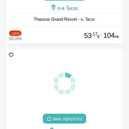
о-в Тасос
Thassos Grand Resort - о. Тасос
-15%
.17
104
53
/
лв.
€
62.38€
виж офертата