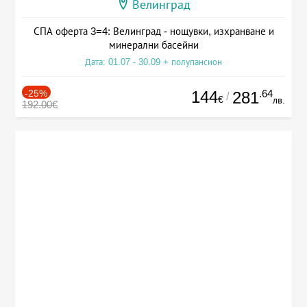
Велинград
СПА оферта 3=4: Велинград - нощувки, изхранване и
минерални басейни
Дата: 01.07 - 30.09 + полупансион
-25%
144
.64
281
/
€
лв.
192.00€