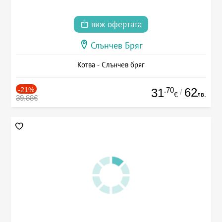
виж офертата
Слънчев Бряг
Котва - Слънчев бряг
-21%
.70
62
31
/
лв.
€
39.88€