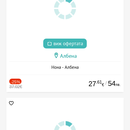
виж офертата
Албена
Нона - Албена
-25%
.61
54
27
/
лв.
€
37.02€