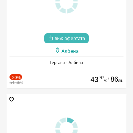
виж офертата
Албена
Гергана - Албена
-20%
.97
86
43
/
лв.
€
54.66€