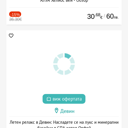
АЛУА Хелиос Бей - Обзор
-15%
.68
60
30
/
лв.
€
36.30€
виж офертата
Девин
Летен релакс в Девин: Насладете се на лукс и минерални
басейни в СПА хотел Орфей