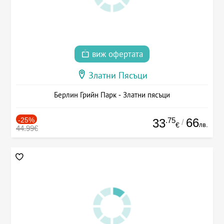
виж офертата
Златни Пясъци
Берлин Грийн Парк - Златни пясъци
-25%
.75
66
33
/
лв.
€
44.99€