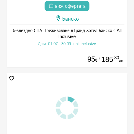
виж офертата
Банско
5-звездно СПА Преживяване в Гранд Хотел Банско с All
Inclusive
Дата: 01.07 - 30.09 + all inclusive
95
.80
185
/
€
лв.