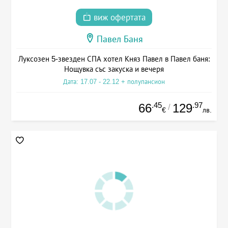
виж офертата
Павел Баня
Луксозен 5-звезден СПА хотел Княз Павел в Павел баня:
Нощувка със закуска и вечеря
Дата: 17.07 - 22.12 + полупансион
.45
.97
66
129
/
€
лв.