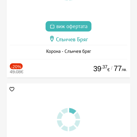
виж офертата
Слънчев Бряг
Корона - Слънчев бряг
-20%
.37
77
39
/
лв.
€
49.08€