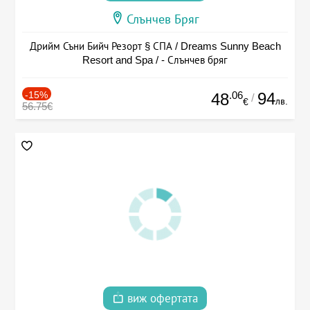
Слънчев Бряг
Дрийм Съни Бийч Резорт § СПА / Dreams Sunny Beach
Resort and Spa / - Слънчев бряг
-15%
.06
94
48
/
лв.
€
56.75€
виж офертата