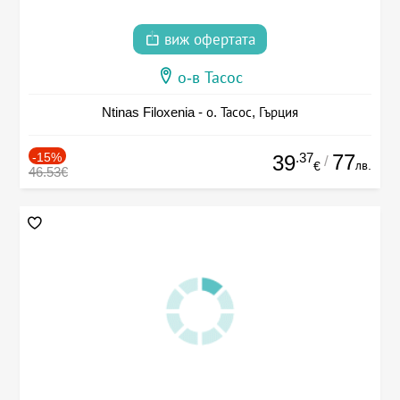
виж офертата
о-в Тасос
Ntinas Filoxenia - о. Тасос, Гърция
-15%
.37
77
39
/
лв.
€
46.53€