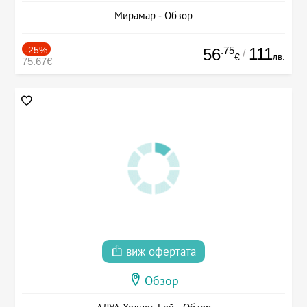
Мирамар - Обзор
-25%
.75
111
56
/
лв.
€
75.67€
виж офертата
Обзор