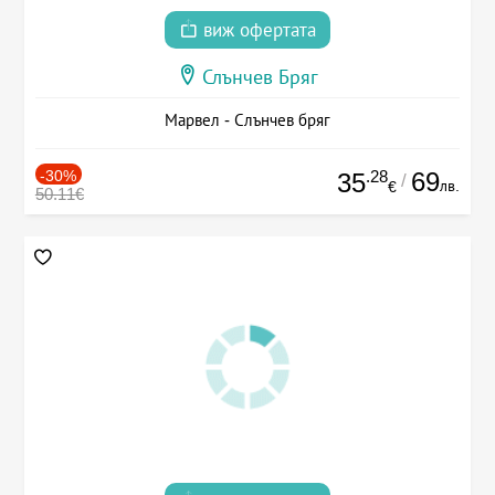
виж офертата
Слънчев Бряг
Марвел - Слънчев бряг
-30%
.28
69
35
/
лв.
€
50.11€