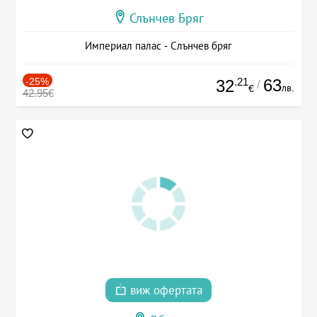
Слънчев Бряг
Империал палас - Слънчев бряг
-25%
.21
63
32
/
лв.
€
42.95€
виж офертата