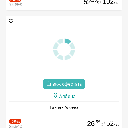
.15
102
52
/
лв.
€
74.65€
виж офертата
Албена
Елица - Албена
-25%
.59
52
26
/
лв.
€
35.54€