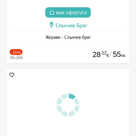
виж офертата
Слънчев Бряг
Жерави - Слънчев бряг
-20%
.12
55
28
/
лв.
€
35.28€