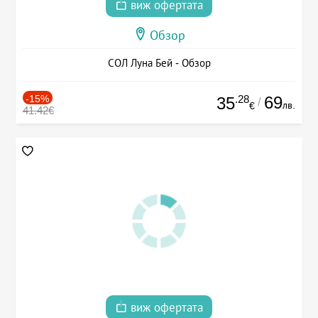
виж офертата
Обзор
СОЛ Луна Бей - Обзор
-15%
.28
69
35
/
лв.
€
41.42€
виж офертата