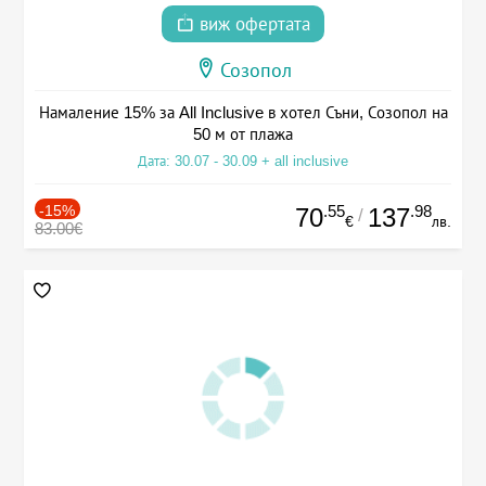
виж офертата
Созопол
Намаление 15% за All Inclusive в хотел Съни, Созопол на
50 м от плажа
Дата: 30.07 - 30.09 + all inclusive
-15%
.55
.98
70
137
/
€
лв.
83.00€