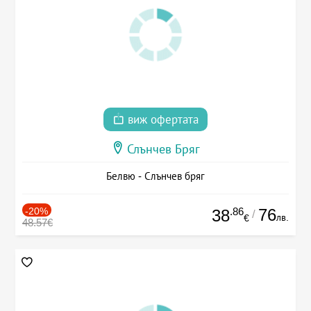
виж офертата
Слънчев Бряг
Белвю - Слънчев бряг
-20%
.86
76
38
/
лв.
€
48.57€