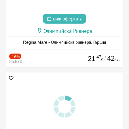
виж офертата
Олимпийска Ривиера
Regina Mare - Олимпийска ривиера, Гърция
-16%
.47
42
21
/
лв.
€
25.57€