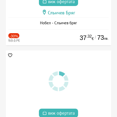
виж офертата
Слънчев Бряг
Нобел - Слънчев бряг
-30%
.32
73
37
/
лв.
€
53.17€
виж офертата