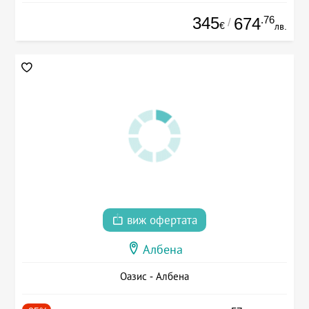
345
.76
674
/
€
лв.
виж офертата
Албена
Оазис - Албена