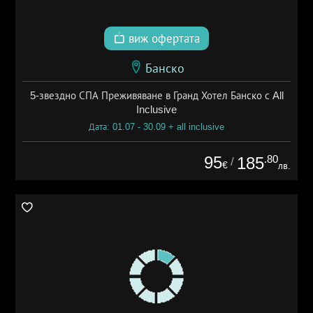
виж офертата
Банско
5-звездно СПА Преживяване в Гранд Хотел Банско с All
Inclusive
Дата: 01.07 - 30.09 + all inclusive
95
.80
185
/
€
лв.