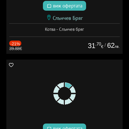
виж офертата
Слънчев Бряг
Котва - Слънчев бряг
-21%
.70
62
31
/
лв.
€
39.88€
виж офертата