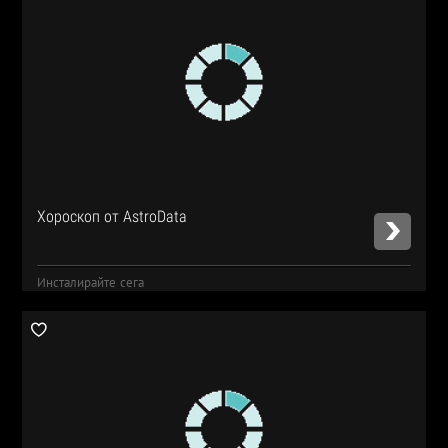
Хороскоп от AstroData
Инсталирайте сега