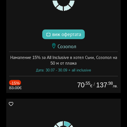
виж офертата
Созопол
Намаление 15% за All Inclusive в хотел Съни, Созопол на
50 м от плажа
Дата: 30.07 - 30.09 + all inclusive
-15%
.55
.98
70
137
/
€
лв.
83.00€