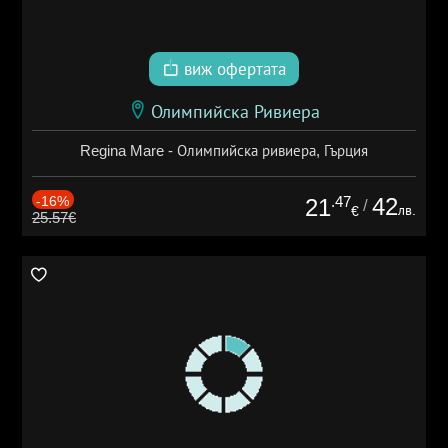
виж офертата
Олимпийска Ривиера
Regina Mare - Олимпийска ривиера, Гърция
-16%
.47
42
21
/
лв.
€
25.57€