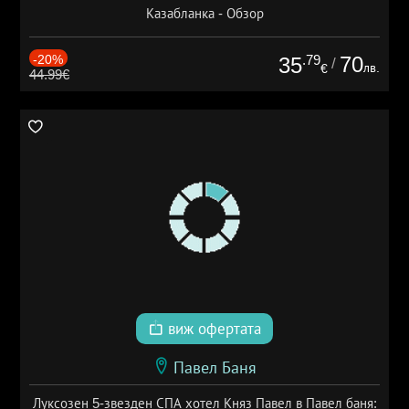
Казабланка - Обзор
-20%
.79
70
35
/
лв.
€
44.99€
виж офертата
Павел Баня
Луксозен 5-звезден СПА хотел Княз Павел в Павел баня: