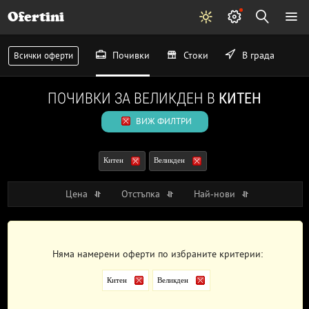
Ofertini
Почивки
Стоки
В града
Всички оферти
ПОЧИВКИ ЗА ВЕЛИКДЕН В
КИТЕН
ВИЖ ФИЛТРИ
Китен
Великден
Цена
Отстъпка
Най-нови
Няма намерени оферти по избраните критерии:
Китен
Великден