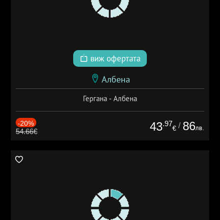
виж офертата
Албена
Гергана - Албена
-20%
.97
86
43
/
лв.
€
54.66€