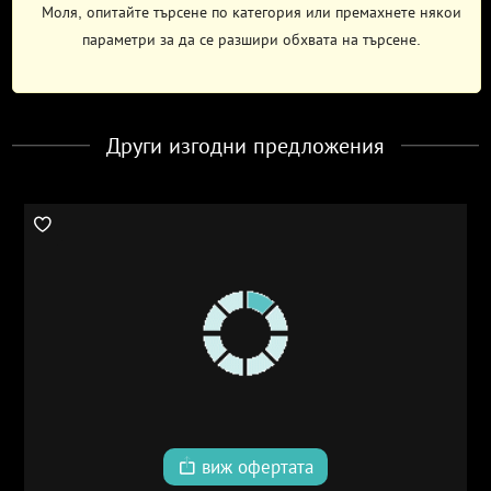
Моля, опитайте търсене по категория или премахнете някои
параметри за да се разшири обхвата на търсене.
Други изгодни предложения
виж офертата