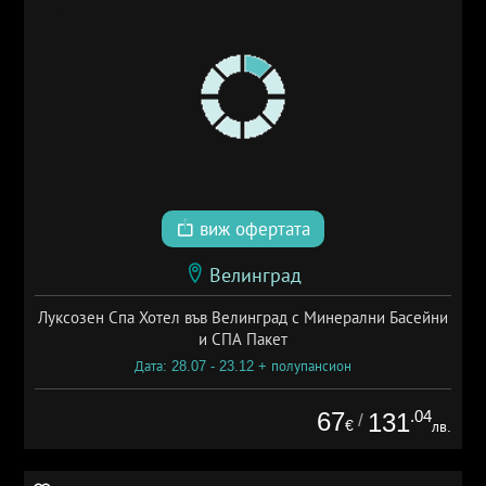
виж офертата
Велинград
Луксозен Спа Хотел във Велинград с Минерални Басейни
и СПА Пакет
Дата: 28.07 - 23.12 + полупансион
67
.04
131
/
€
лв.