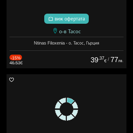
виж офертата
о-в Тасос
Ntinas Filoxenia - о. Тасос, Гърция
-15%
.37
77
39
/
лв.
€
46.53€