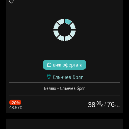
виж офертата
Слънчев Бряг
Белвю - Слънчев бряг
-20%
.86
76
38
/
лв.
€
48.57€