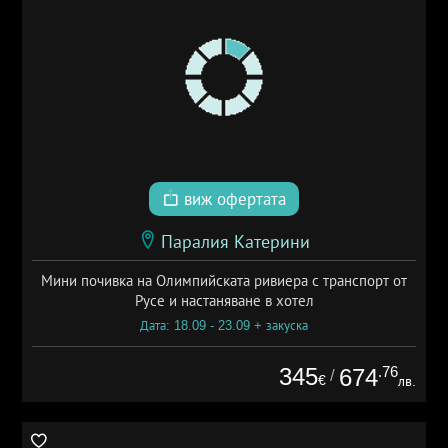
виж офертата
Паралия Катерини
Мини почивка на Олимпийската ривиера с транспорт от
Русе и настаняване в хотел
Дата: 18.09 - 23.09 + закуска
345
.76
674
/
€
лв.