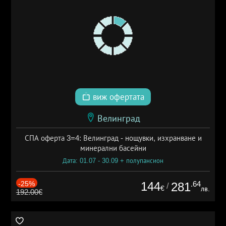
виж офертата
Велинград
СПА оферта 3=4: Велинград - нощувки, изхранване и
минерални басейни
Дата: 01.07 - 30.09 + полупансион
-25%
144
.64
281
/
€
лв.
192.00€