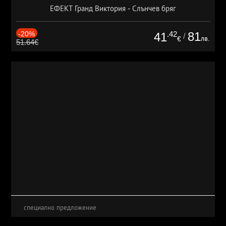
ЕФЕКТ Гранд Виктория - Слънчев бряг
-20%
.42
81
41
/
лв.
€
51.64€
специално предложение