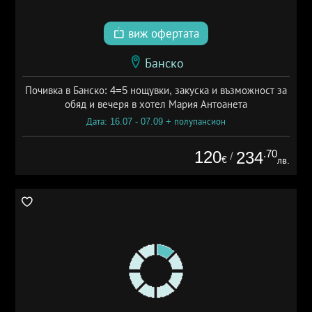
виж офертата
Банско
Почивка в Банско: 4=5 нощувки, закуска и възможност за
обяд и вечеря в хотел Мария Антоанета
Дата: 16.07 - 07.09 + полупансион
120
.70
234
/
€
лв.