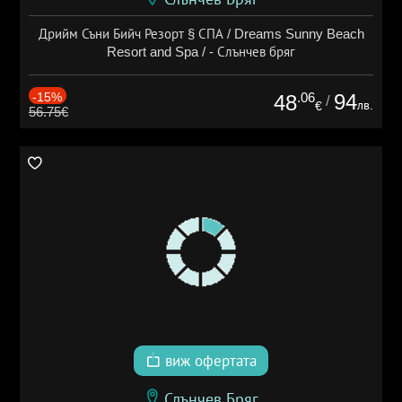
Дрийм Съни Бийч Резорт § СПА / Dreams Sunny Beach
Resort and Spa / - Слънчев бряг
-15%
.06
94
48
/
лв.
€
56.75€
виж офертата
Слънчев Бряг