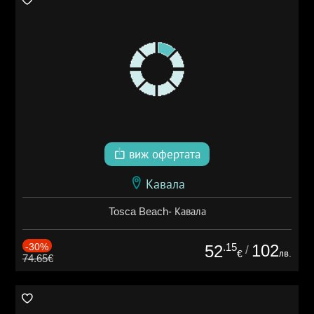
виж офертата
Кавала
Tosca Beach- Кавала
-30%
.15
102
52
/
лв.
€
74.65€