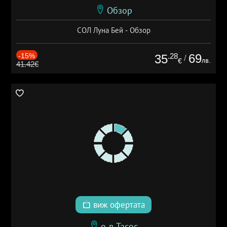
Обзор
СОЛ Луна Бей - Обзор
-15%
.28
69
35
/
лв.
€
41.42€
виж офертата
о-в Тасос