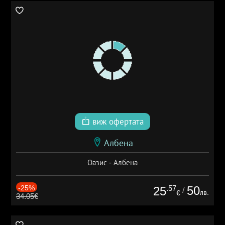
виж офертата
Албена
Оазис - Албена
-25%
.57
50
25
/
лв.
€
34.05€