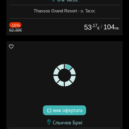
Thassos Grand Resort - о. Тасос
-15%
.17
104
53
/
лв.
€
62.38€
виж офертата
Слънчев Бряг