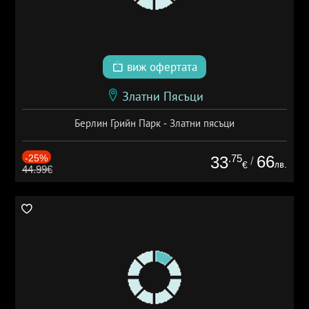
виж офертата
Златни Пясъци
Берлин Грийн Парк - Златни пясъци
-25%
.75
66
33
/
лв.
€
44.99€