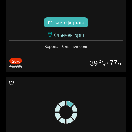
виж офертата
Слънчев Бряг
Корона - Слънчев бряг
-20%
.37
77
39
/
лв.
€
49.08€