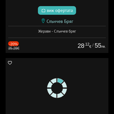
виж офертата
Слънчев Бряг
Жерави - Слънчев бряг
-20%
.12
55
28
/
лв.
€
35.28€