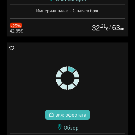
Империал палас - Слънчев бряг
-25%
.21
63
32
/
лв.
€
42.95€
виж офертата
Обзор