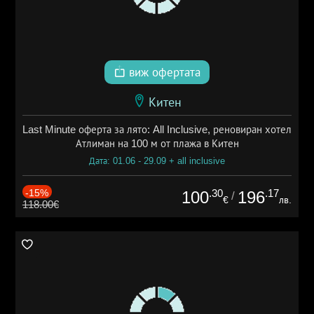
виж офертата
Китен
Last Minute оферта за лято: All Inclusive, реновиран хотел
Атлиман на 100 м от плажа в Китен
Дата: 01.06 - 29.09 + all inclusive
-15%
.30
.17
100
196
/
€
лв.
118.00€