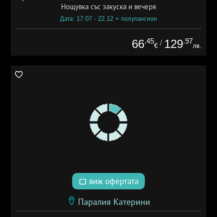
Нощувка със закуска и вечеря
Дата: 17.07 - 22.12 + полупансион
.45
.97
66
129
/
€
лв.
виж офертата
Паралия Катерини