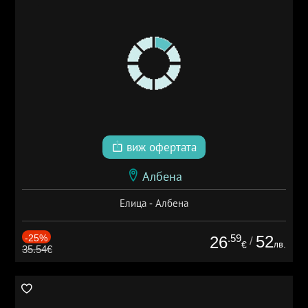
виж офертата
Албена
Елица - Албена
-25%
.59
52
26
/
лв.
€
35.54€