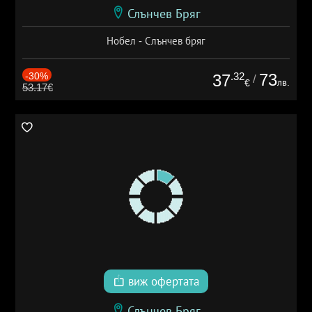
Слънчев Бряг
Нобел - Слънчев бряг
-30%
.32
73
37
/
лв.
€
53.17€
виж офертата
Слънчев Бряг