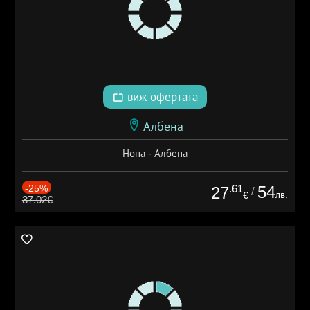
виж офертата
Албена
Нона - Албена
-25%
.61
54
27
/
лв.
€
37.02€