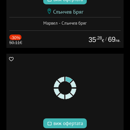
Слънчев Бряг
Марвел - Слънчев бряг
-30%
.28
69
35
/
лв.
€
50.11€
виж офертата