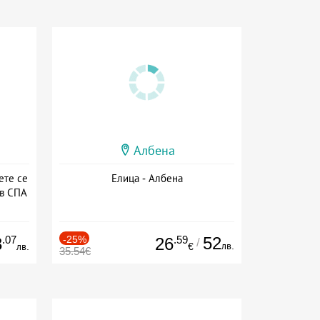
Албена
ете се
Елица - Албена
 в СПА
а
.07
-25%
.59
52
3
26
/
лв.
лв.
€
35.54€