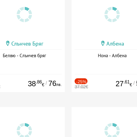
Слънчев Бряг
Албена
Белвю - Слънчев бряг
Нона - Албена
.86
76
-25%
.61
38
27
/
/
лв.
€
€
€
37.02€