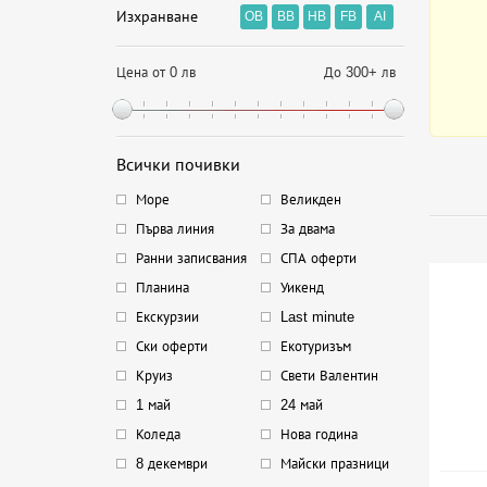
Изхранване
OB
BB
HB
FB
AI
Цена от 0 лв
До 300+ лв
Всички почивки
Море
Великден
Първа линия
За двама
Ранни записвания
СПА оферти
Планина
Уикенд
Екскурзии
Last minute
Ски оферти
Екотуризъм
Круиз
Свети Валентин
1 май
24 май
Коледа
Нова година
8 декември
Майски празници