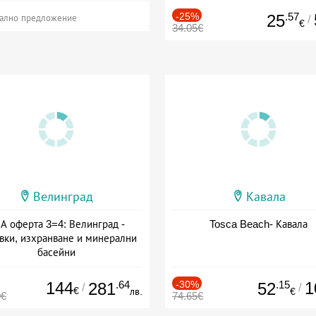
-25%
.57
25
/
ално предложение
€
34.05€
Велинград
Кавала
А оферта 3=4: Велинград -
Tosca Beach- Кавала
вки, изхранване и минерални
басейни
а: 01.07 - 30.09 + полупансион
144
.64
-30%
.15
1
281
52
/
/
€
лв.
€
0€
74.65€