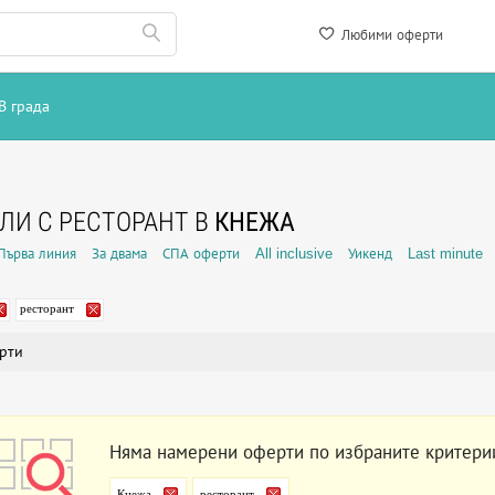
Любими оферти
В града
ЛИ С РЕСТОРАНТ В
КНЕЖА
Първа линия
За двама
СПА оферти
All inclusive
Уикенд
Last minute
ресторант
рти
Няма намерени оферти по избраните критери
Кнежа
ресторант