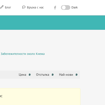
Блог
Връзка с нас
Dark
Забележителности около Кнежа
Цена
Отстъпка
Най-нови
и: