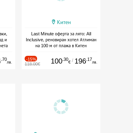
Китен
вки,
Last Minute оферта за лято: All
яд и
Inclusive, реновиран хотел Атлиман
нета
на 100 м от плажа в Китен
сион
Дата: 01.06 - 29.09 + all inclusive
.70
-15%
.30
.17
4
100
196
/
лв.
€
лв.
118.00€