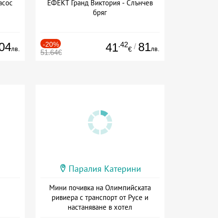
асос
ЕФЕКТ Гранд Виктория - Слънчев
бряг
04
-20%
.42
81
41
/
лв.
лв.
€
51.64€
Паралия Катерини
Мини почивка на Олимпийската
ривиера с транспорт от Русе и
настаняване в хотел
Дата: 18.09 - 23.09 + закуска