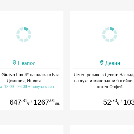
Неапол
Девин
 Giulivo Lux 4* на плажа в Бая
Летен релакс в Девин: Наслад
Домиция, Италия
на лукс и минерални басейни
хотел Орфей
а: 12.09 - 26.09 + полупансион
Дата: 06.08 - 06.09 + закуск
.81
.01
.70
647
1267
52
10
/
/
€
лв.
€