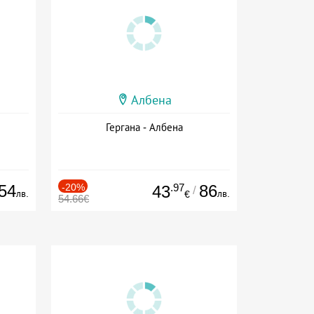
Албена
Гергана - Албена
54
-20%
.97
86
43
/
лв.
лв.
€
54.66€