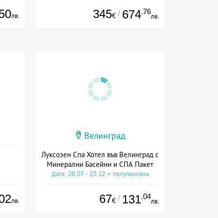
50
345
.76
674
/
лв.
€
лв.
Велинград
Луксозен Спа Хотел във Велинград с
Минерални Басейни и СПА Пакет
Дата: 28.07 - 23.12 + полупансион
02
67
.04
131
/
лв.
€
лв.