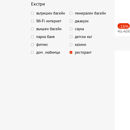
Екстри
вътрешен басейн
минерален басейн
Wi-Fi интернет
джакузи
-15%
външен басейн
сауна
41.42
парна баня
детски кът
фитнес
казино
дом. любимци
ресторант