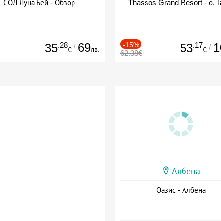
СОЛ Луна Бей - Обзор
Thassos Grand Resort - о. Т
.28
69
-15%
.17
1
35
53
/
/
лв.
€
€
€
62.38€
Албена
Оазис - Албена