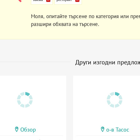
Моля, опитайте търсене по категория или пре
разшири обхвата на търсене.
Други изгодни предло
Обзор
о-в Тасос