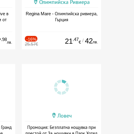
Олимпийска Ривиера
ive в
Regina Mare - Олимпийска ривиера,
м от
Гърция
ive
.98
-16%
.47
42
7
21
/
лв.
лв.
€
25.57€
Ловеч
 Гранд
Промоция: Безплатна нощувка при
ve
престой от 3+ нощувки в Парк Хотел