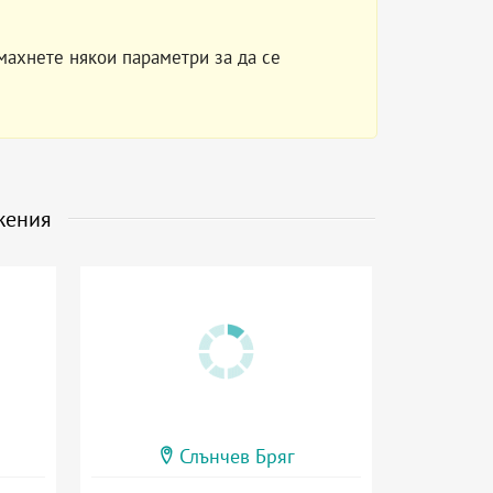
махнете някои параметри за да се
жения
Слънчев Бряг