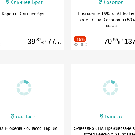
Слънчев Бряг
Созопол
Корона - Слънчев бряг
Намаление 15% за All Inclus
хотел Съни, Созопол на 50 
плажа
Дата: 30.07 - 30.09 + all inclus
.37
77
-15%
.55
39
70
13
/
/
лв.
€
€
€
83.00€
о-в Тасос
Банско
as Filoxenia - о. Тасос, Гърция
5-звездно СПА Преживяване в
Хотел Банско с All Inclusi