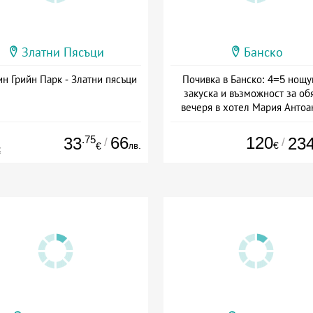
Златни Пясъци
Банско
н Грийн Парк - Златни пясъци
Почивка в Банско: 4=5 нощу
закуска и възможност за об
вечеря в хотел Мария Антоа
Дата: 16.07 - 07.09 + полупан
.75
66
120
33
23
/
/
лв.
€
€
€