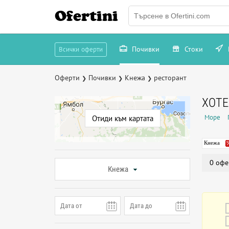
Ofertini
Почивки
Стоки
Всички оферти
Оферти
Почивки
Кнежа
ресторант
❯
❯
❯
ХОТЕ
Море
Отиди към картата
Кнежа
0 офе
Кнежа