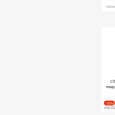
специ
СП
нощу
Дат
-25%
192.0