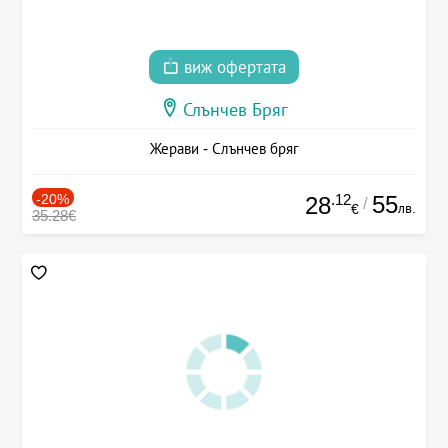
виж офертата
Слънчев Бряг
Жерави - Слънчев бряг
-20%
.12
55
28
/
лв.
€
35.28€