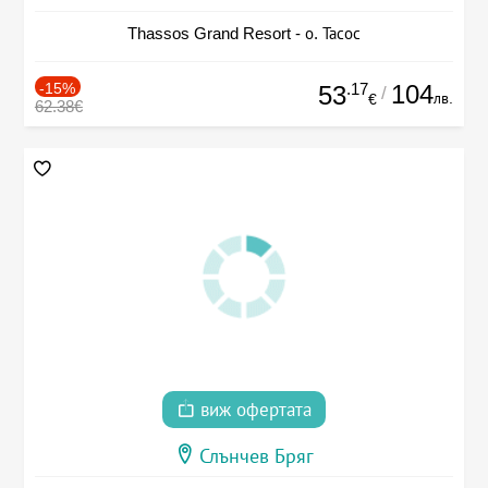
Thassos Grand Resort - о. Тасос
-15%
.17
104
53
/
лв.
€
62.38€
виж офертата
Слънчев Бряг