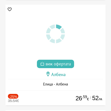
виж офертата
Албена
Елица - Албена
-25%
.59
52
26
/
лв.
€
35.54€