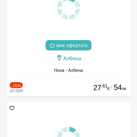
виж офертата
Албена
Нона - Албена
-25%
.61
54
27
/
лв.
€
37.02€