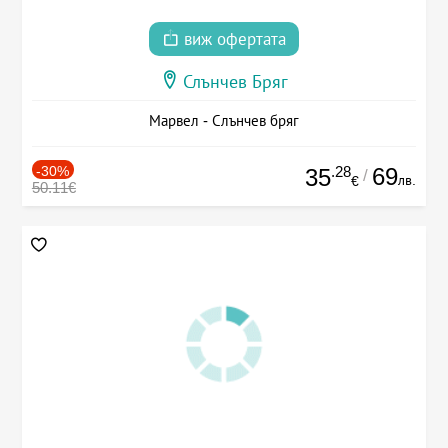
виж офертата
Слънчев Бряг
Марвел - Слънчев бряг
-30%
.28
69
35
/
лв.
€
50.11€