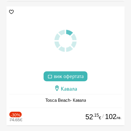
виж офертата
Кавала
Tosca Beach- Кавала
-30%
.15
102
52
/
лв.
€
74.65€