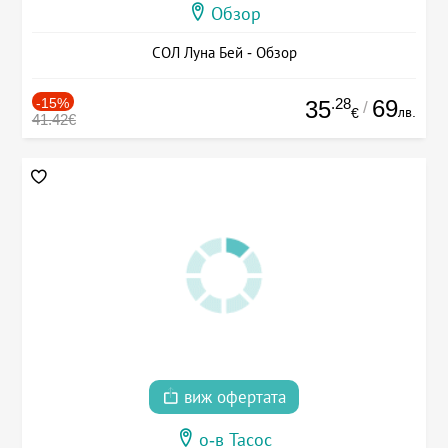
Обзор
СОЛ Луна Бей - Обзор
-15%
.28
69
35
/
лв.
€
41.42€
виж офертата
о-в Тасос