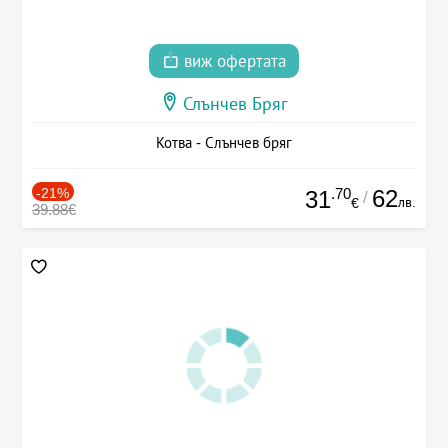
виж офертата
Слънчев Бряг
Котва - Слънчев бряг
-21%
.70
62
31
/
лв.
€
39.88€