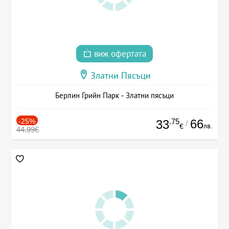
виж офертата
Златни Пясъци
Берлин Грийн Парк - Златни пясъци
-25%
.75
66
33
/
лв.
€
44.99€