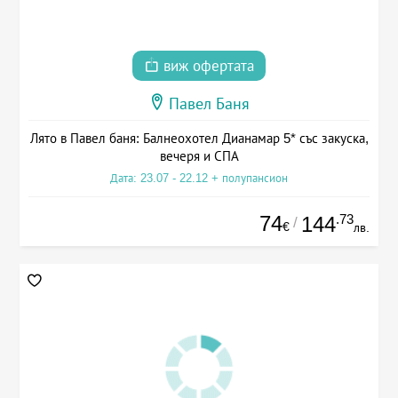
виж офертата
Павел Баня
Лято в Павел баня: Балнеохотел Дианамар 5* със закуска,
вечеря и СПА
Дата: 23.07 - 22.12 + полупансион
74
.73
144
/
€
лв.