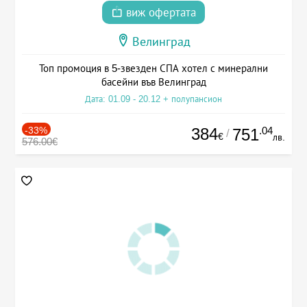
виж офертата
Велинград
Топ промоция в 5-звезден СПА хотел с минерални
басейни във Велинград
Дата: 01.09 - 20.12 + полупансион
-33%
384
.04
751
/
€
лв.
576.00€