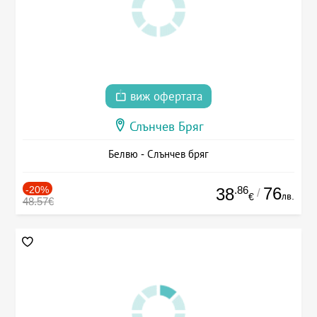
виж офертата
Слънчев Бряг
Белвю - Слънчев бряг
-20%
.86
76
38
/
лв.
€
48.57€