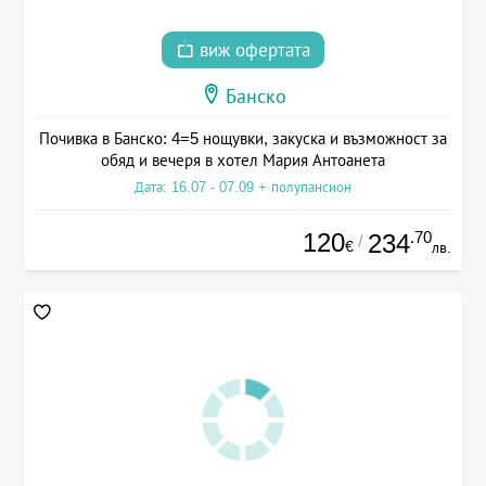
виж офертата
Банско
Почивка в Банско: 4=5 нощувки, закуска и възможност за
обяд и вечеря в хотел Мария Антоанета
Дата: 16.07 - 07.09 + полупансион
120
.70
234
/
€
лв.