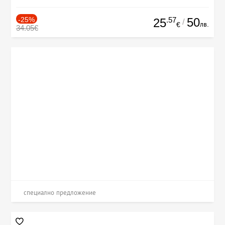
-25%
.57
50
25
/
лв.
€
34.05€
специално предложение