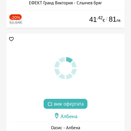
ЕФЕКТ Гранд Виктория - Слънчев бряг
-20%
.42
81
41
/
лв.
€
51.64€
виж офертата
Албена
Оазис - Албена