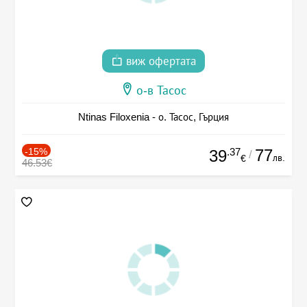
виж офертата
о-в Тасос
Ntinas Filoxenia - о. Тасос, Гърция
-15%
.37
77
39
/
лв.
€
46.53€