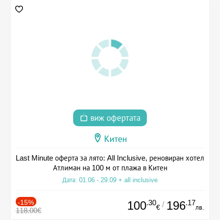
виж офертата
Китен
Last Minute оферта за лято: All Inclusive, реновиран хотел
Атлиман на 100 м от плажа в Китен
Дата: 01.06 - 29.09 + all inclusive
-15%
.30
.17
100
196
/
€
лв.
118.00€