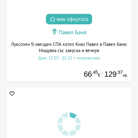
виж офертата
Павел Баня
Луксозен 5-звезден СПА хотел Княз Павел в Павел баня:
Нощувка със закуска и вечеря
Дата: 17.07 - 22.12 + полупансион
.45
.97
66
129
/
€
лв.