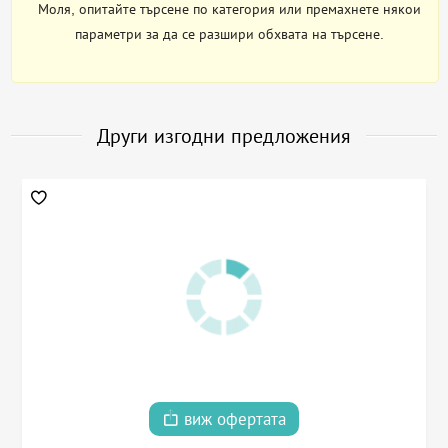
Моля, опитайте търсене по категория или премахнете някои
параметри за да се разшири обхвата на търсене.
Други изгодни предложения
виж офертата