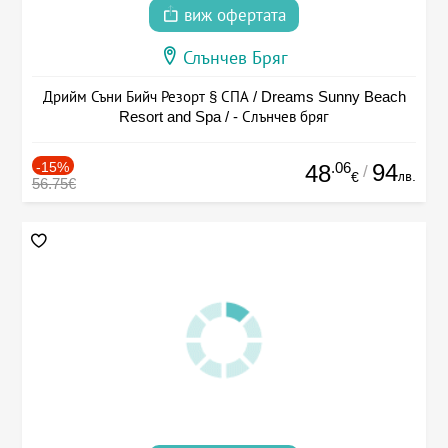
виж офертата
Слънчев Бряг
Дрийм Съни Бийч Резорт § СПА / Dreams Sunny Beach
Resort and Spa / - Слънчев бряг
-15%
.06
94
48
/
лв.
€
56.75€