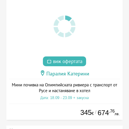
виж офертата
Паралия Катерини
Мини почивка на Олимпийската ривиера с транспорт от
Русе и настаняване в хотел
Дата: 18.09 - 23.09 + закуска
345
.76
674
/
€
лв.