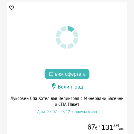
виж офертата
Велинград
Луксозен Спа Хотел във Велинград с Минерални Басейни
и СПА Пакет
Дата: 28.07 - 23.12 + полупансион
67
.04
131
/
€
лв.