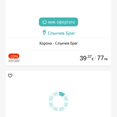
виж офертата
Слънчев Бряг
Корона - Слънчев бряг
-20%
.37
77
39
/
лв.
€
49.08€