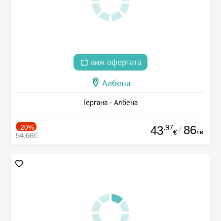
виж офертата
Албена
Гергана - Албена
-20%
.97
86
43
/
лв.
€
54.66€