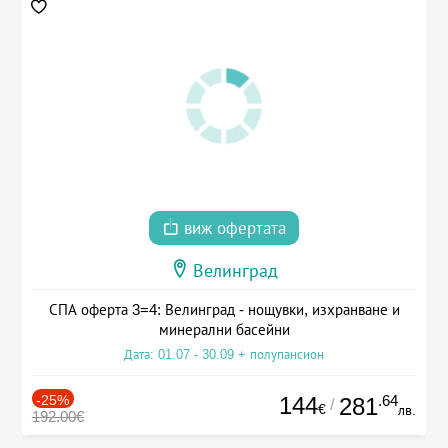
виж офертата
Велинград
СПА оферта 3=4: Велинград - нощувки, изхранване и
минерални басейни
Дата: 01.07 - 30.09 + полупансион
-25%
144
.64
281
/
€
лв.
192.00€