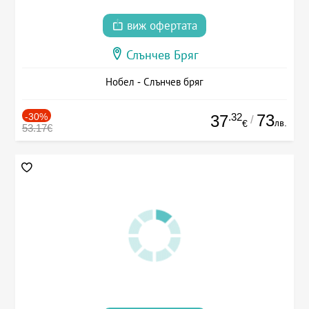
виж офертата
Слънчев Бряг
Нобел - Слънчев бряг
-30%
.32
73
37
/
лв.
€
53.17€