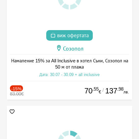
виж офертата
Созопол
Намаление 15% за All Inclusive в хотел Съни, Созопол на
50 м от плажа
Дата: 30.07 - 30.09 + all inclusive
-15%
.55
.98
70
137
/
€
лв.
83.00€