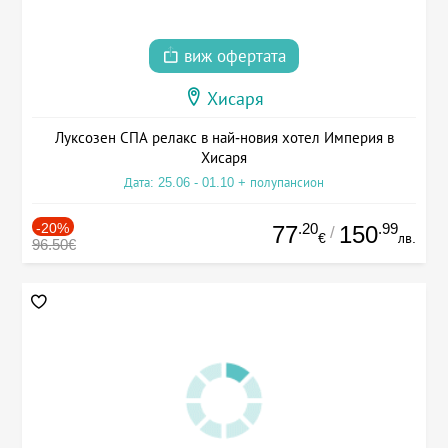
виж офертата
Хисаря
Луксозен СПА релакс в най-новия хотел Империя в
Хисаря
Дата: 25.06 - 01.10 + полупансион
-20%
.20
.99
77
150
/
€
лв.
96.50€