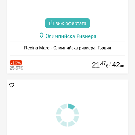
виж офертата
Олимпийска Ривиера
Regina Mare - Олимпийска ривиера, Гърция
-16%
.47
42
21
/
лв.
€
25.57€