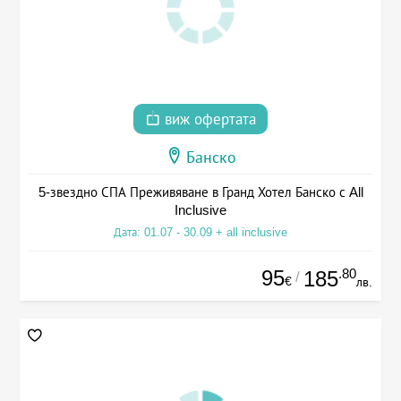
виж офертата
Банско
5-звездно СПА Преживяване в Гранд Хотел Банско с All
Inclusive
Дата: 01.07 - 30.09 + all inclusive
95
.80
185
/
€
лв.