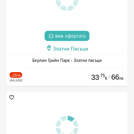
виж офертата
Златни Пясъци
Берлин Грийн Парк - Златни пясъци
-25%
.75
66
33
/
лв.
€
44.99€