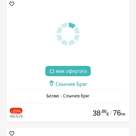
виж офертата
Слънчев Бряг
Белвю - Слънчев бряг
-20%
.86
76
38
/
лв.
€
48.57€