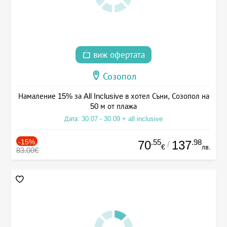
виж офертата
Созопол
Намаление 15% за All Inclusive в хотел Съни, Созопол на
50 м от плажа
Дата: 30.07 - 30.09 + all inclusive
-15%
.55
.98
70
137
/
€
лв.
83.00€