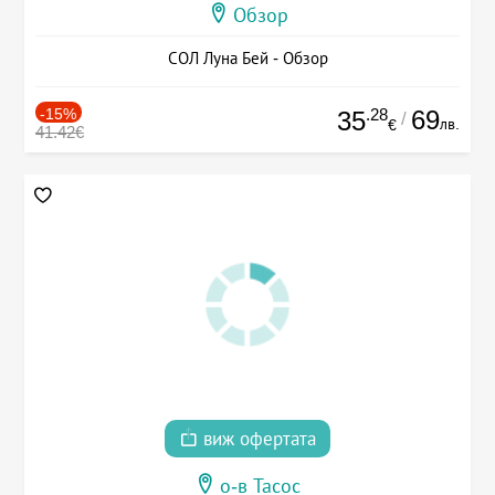
Обзор
СОЛ Луна Бей - Обзор
-15%
.28
69
35
/
лв.
€
41.42€
виж офертата
о-в Тасос