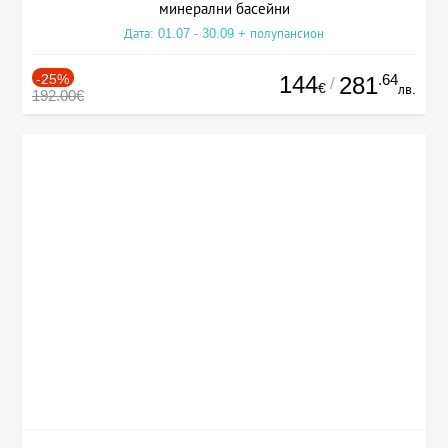
минерални басейни
Дата: 01.07 - 30.09 + полупансион
-25%
144
.64
281
/
€
лв.
192.00€