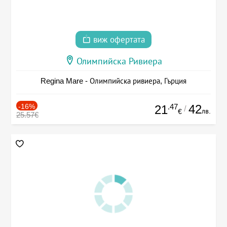
виж офертата
Олимпийска Ривиера
Regina Mare - Олимпийска ривиера, Гърция
-16%
.47
42
21
/
лв.
€
25.57€