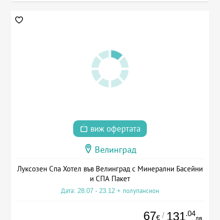
виж офертата
Велинград
Луксозен Спа Хотел във Велинград с Минерални Басейни
и СПА Пакет
Дата: 28.07 - 23.12 + полупансион
67
.04
131
/
€
лв.