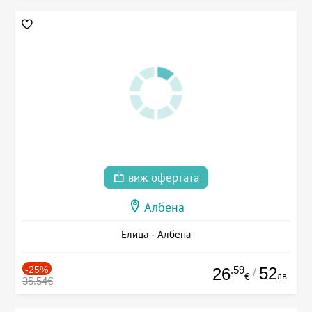
виж офертата
Албена
Елица - Албена
-25%
.59
52
26
/
лв.
€
35.54€