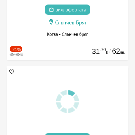
виж офертата
Слънчев Бряг
Котва - Слънчев бряг
-21%
.70
62
31
/
лв.
€
39.88€