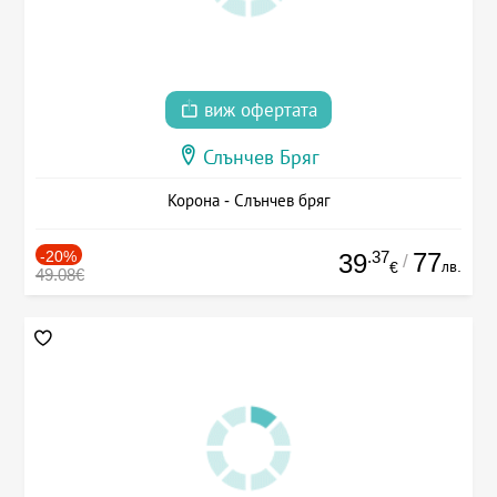
виж офертата
Слънчев Бряг
Корона - Слънчев бряг
-20%
.37
77
39
/
лв.
€
49.08€