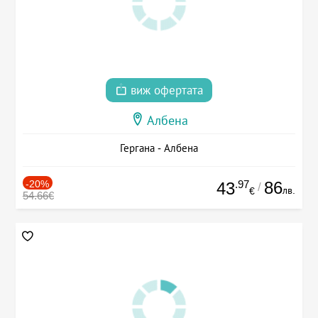
виж офертата
Албена
Гергана - Албена
-20%
.97
86
43
/
лв.
€
54.66€