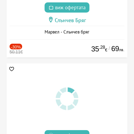
виж офертата
Слънчев Бряг
Марвел - Слънчев бряг
-30%
.28
69
35
/
лв.
€
50.11€