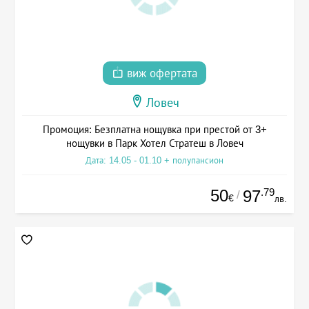
виж офертата
Ловеч
Промоция: Безплатна нощувка при престой от 3+
нощувки в Парк Хотел Стратеш в Ловеч
Дата: 14.05 - 01.10 + полупансион
50
.79
97
/
€
лв.