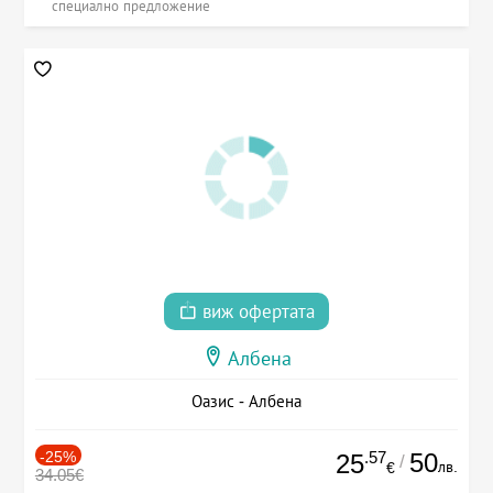
специално предложение
виж офертата
Албена
Оазис - Албена
-25%
.57
50
25
/
лв.
€
34.05€