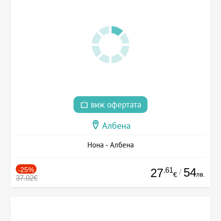
виж офертата
Албена
Нона - Албена
-25%
.61
54
27
/
лв.
€
37.02€