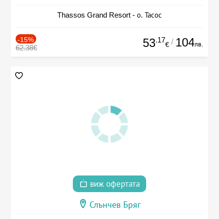
Thassos Grand Resort - о. Тасос
-15%
.17
104
53
/
лв.
€
62.38€
виж офертата
Слънчев Бряг