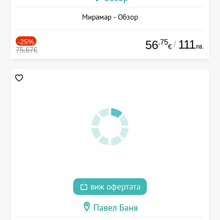
Мирамар - Обзор
-25%
.75
111
56
/
лв.
€
75.67€
виж офертата
Павел Баня