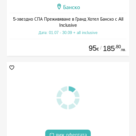
Банско
5-звездно СПА Преживяване в Гранд Хотел Банско с All
Inclusive
Дата: 01.07 - 30.09 + all inclusive
95
.80
185
/
€
лв.
виж офертата