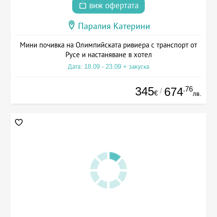
виж офертата
Паралия Катерини
Мини почивка на Олимпийската ривиера с транспорт от
Русе и настаняване в хотел
Дата: 18.09 - 23.09 + закуска
345
.76
674
/
€
лв.