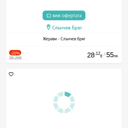
виж офертата
Слънчев Бряг
Жерави - Слънчев бряг
-20%
.12
55
28
/
лв.
€
35.28€