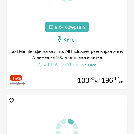
виж офертата
Китен
Last Minute оферта за лято: All Inclusive, реновиран хотел
Атлиман на 100 м от плажа в Китен
Дата: 01.06 - 29.09 + all inclusive
-15%
.30
.17
100
196
/
€
лв.
118.00€