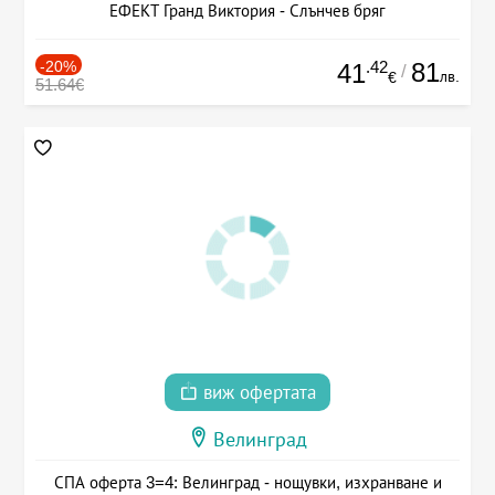
ЕФЕКТ Гранд Виктория - Слънчев бряг
-20%
.42
81
41
/
лв.
€
51.64€
виж офертата
Велинград
СПА оферта 3=4: Велинград - нощувки, изхранване и