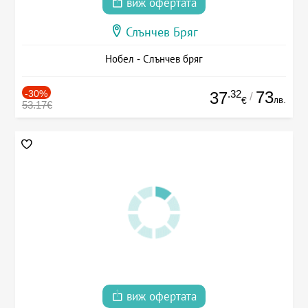
виж офертата
Слънчев Бряг
Нобел - Слънчев бряг
-30%
.32
73
37
/
лв.
€
53.17€
виж офертата