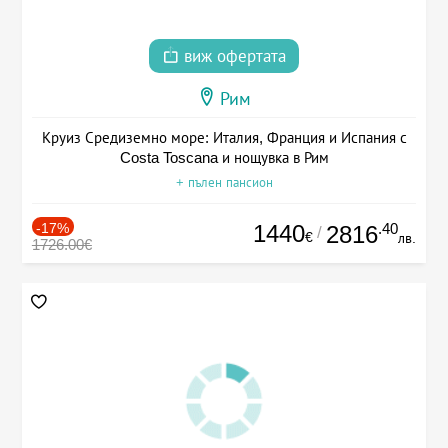
виж офертата
Рим
Круиз Средиземно море: Италия, Франция и Испания с
Costa Toscana и нощувка в Рим
+ пълен пансион
-17%
1440
.40
2816
/
€
лв.
1726.00€