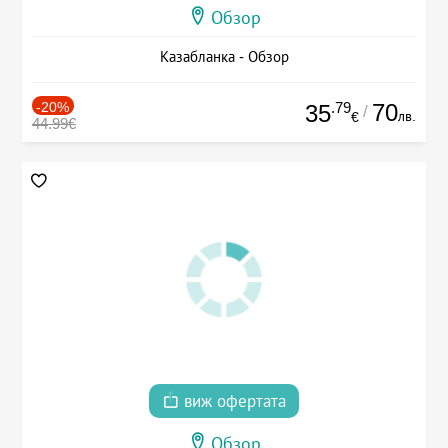
Обзор
Казабланка - Обзор
-20%
.79
70
35
/
лв.
€
44.99€
виж офертата
Обзор