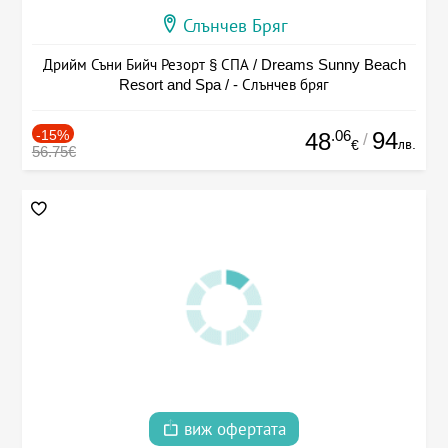
Слънчев Бряг
Дрийм Съни Бийч Резорт § СПА / Dreams Sunny Beach
Resort and Spa / - Слънчев бряг
-15%
.06
94
48
/
лв.
€
56.75€
виж офертата