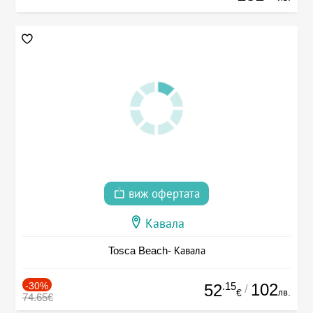
виж офертата
Кавала
Tosca Beach- Кавала
-30%
.15
102
52
/
лв.
€
74.65€