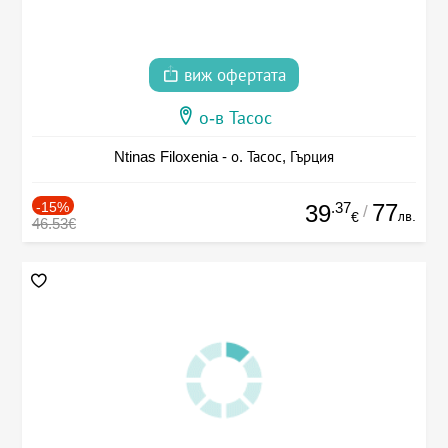
виж офертата
о-в Тасос
Ntinas Filoxenia - о. Тасос, Гърция
-15%
.37
77
39
/
лв.
€
46.53€