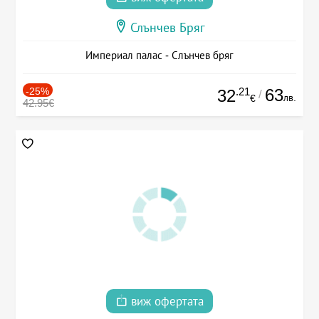
Слънчев Бряг
Империал палас - Слънчев бряг
-25%
.21
63
32
/
лв.
€
42.95€
виж офертата