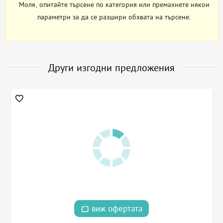
Моля, опитайте търсене по категория или премахнете някои
параметри за да се разшири обхвата на търсене.
Други изгодни предложения
виж офертата