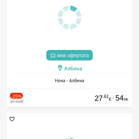
виж офертата
Албена
Нона - Албена
-25%
.61
54
27
/
лв.
€
37.02€