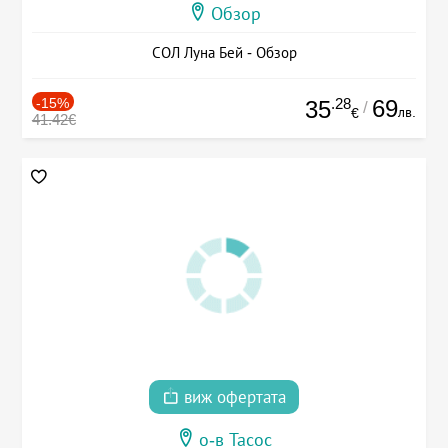
Обзор
СОЛ Луна Бей - Обзор
-15%
.28
69
35
/
лв.
€
41.42€
виж офертата
о-в Тасос