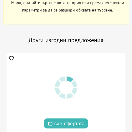
Моля, опитайте търсене по категория или премахнете някои
параметри за да се разшири обхвата на търсене.
Други изгодни предложения
виж офертата