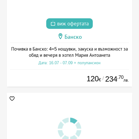
виж офертата
Банско
Почивка в Банско: 4=5 нощувки, закуска и възможност за
обяд и вечеря в хотел Мария Антоанета
Дата: 16.07 - 07.09 + полупансион
120
.70
234
/
€
лв.