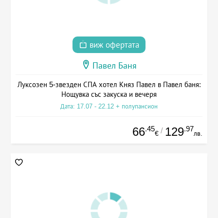
виж офертата
Павел Баня
Луксозен 5-звезден СПА хотел Княз Павел в Павел баня:
Нощувка със закуска и вечеря
Дата: 17.07 - 22.12 + полупансион
.45
.97
66
129
/
€
лв.