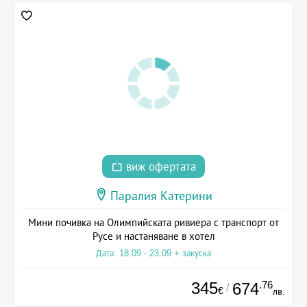
виж офертата
Паралия Катерини
Мини почивка на Олимпийската ривиера с транспорт от
Русе и настаняване в хотел
Дата: 18.09 - 23.09 + закуска
345
.76
674
/
€
лв.