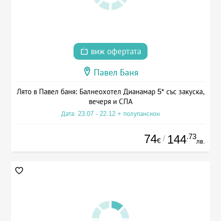
виж офертата
Павел Баня
Лято в Павел баня: Балнеохотел Дианамар 5* със закуска,
вечеря и СПА
Дата: 23.07 - 22.12 + полупансион
74
.73
144
/
€
лв.