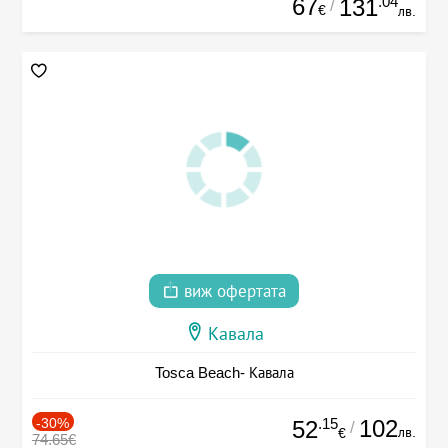
67
.04
131
/
€
лв.
виж офертата
Кавала
Tosca Beach- Кавала
-30%
.15
102
52
/
лв.
€
74.65€