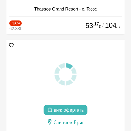
Thassos Grand Resort - о. Тасос
-15%
.17
104
53
/
лв.
€
62.38€
виж офертата
Слънчев Бряг