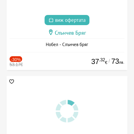
виж офертата
Слънчев Бряг
Нобел - Слънчев бряг
-30%
.32
73
37
/
лв.
€
53.17€