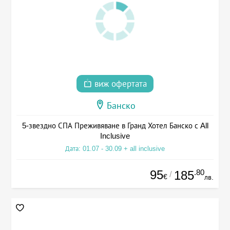
виж офертата
Банско
5-звездно СПА Преживяване в Гранд Хотел Банско с All
Inclusive
Дата: 01.07 - 30.09 + all inclusive
95
.80
185
/
€
лв.