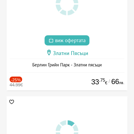
виж офертата
Златни Пясъци
Берлин Грийн Парк - Златни пясъци
-25%
.75
66
33
/
лв.
€
44.99€