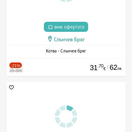
виж офертата
Слънчев Бряг
Котва - Слънчев бряг
-21%
.70
62
31
/
лв.
€
39.88€