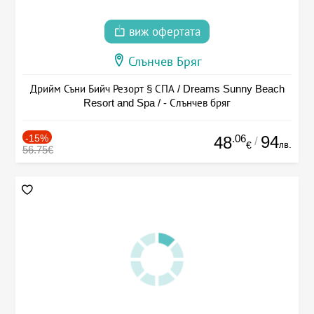
виж офертата
Слънчев Бряг
Дрийм Съни Бийч Резорт § СПА / Dreams Sunny Beach
Resort and Spa / - Слънчев бряг
-15%
.06
94
48
/
лв.
€
56.75€