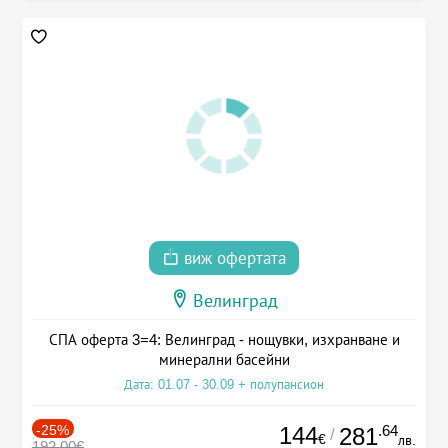
виж офертата
Велинград
СПА оферта 3=4: Велинград - нощувки, изхранване и
минерални басейни
Дата: 01.07 - 30.09 + полупансион
-25%
144
.64
281
/
€
лв.
192.00€