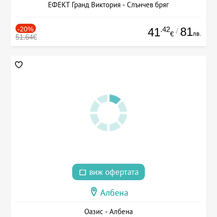
ЕФЕКТ Гранд Виктория - Слънчев бряг
-20%
.42
81
41
/
лв.
€
51.64€
виж офертата
Албена
Оазис - Албена