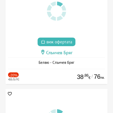
виж офертата
Слънчев Бряг
Белвю - Слънчев бряг
-20%
.86
76
38
/
лв.
€
48.57€