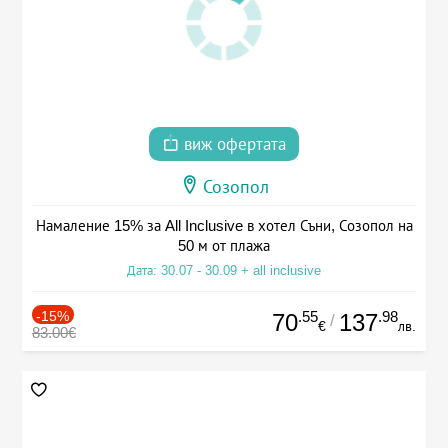
виж офертата
Созопол
Намаление 15% за All Inclusive в хотел Съни, Созопол на
50 м от плажа
Дата: 30.07 - 30.09 + all inclusive
-15%
.55
.98
70
137
/
€
лв.
83.00€