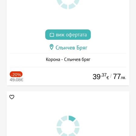
виж офертата
Слънчев Бряг
Корона - Слънчев бряг
-20%
.37
77
39
/
лв.
€
49.08€