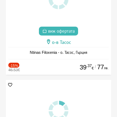
виж офертата
о-в Тасос
Ntinas Filoxenia - о. Тасос, Гърция
-15%
.37
77
39
/
лв.
€
46.53€