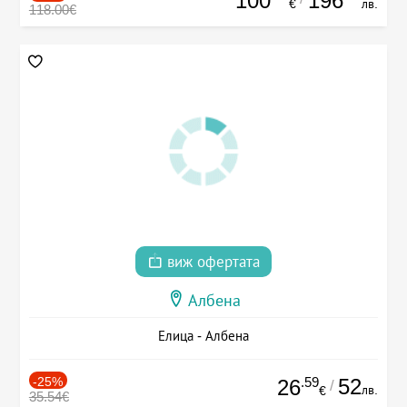
100
196
€
лв.
118.00€
виж офертата
Албена
Елица - Албена
-25%
.59
52
26
/
лв.
€
35.54€