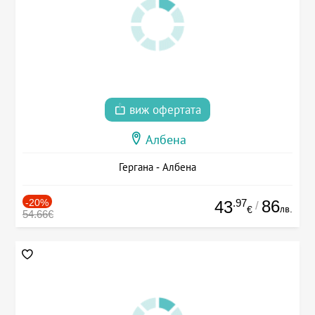
виж офертата
Албена
Гергана - Албена
-20%
.97
86
43
/
лв.
€
54.66€