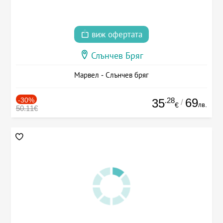
виж офертата
Слънчев Бряг
Марвел - Слънчев бряг
-30%
.28
69
35
/
лв.
€
50.11€