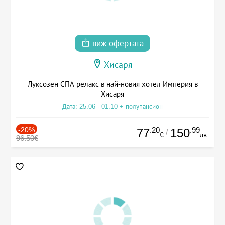
виж офертата
Хисаря
Луксозен СПА релакс в най-новия хотел Империя в
Хисаря
Дата: 25.06 - 01.10 + полупансион
-20%
.20
.99
77
150
/
€
лв.
96.50€