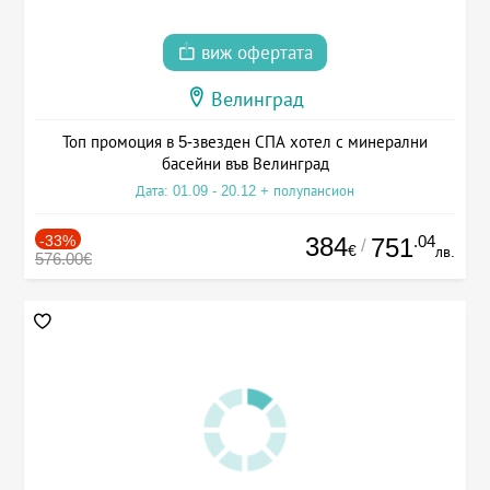
виж офертата
Велинград
Топ промоция в 5-звезден СПА хотел с минерални
басейни във Велинград
Дата: 01.09 - 20.12 + полупансион
-33%
384
.04
751
/
€
лв.
576.00€