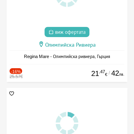
виж офертата
Олимпийска Ривиера
Regina Mare - Олимпийска ривиера, Гърция
-16%
.47
42
21
/
лв.
€
25.57€