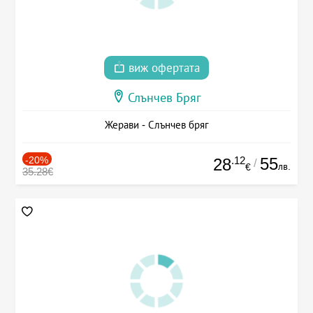
виж офертата
Слънчев Бряг
Жерави - Слънчев бряг
-20%
.12
55
28
/
лв.
€
35.28€