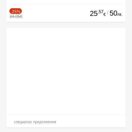
-25%
.57
50
25
/
лв.
€
34.05€
специално предложение