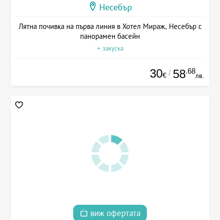
Несебър
Лятна почивка на първа линия в Хотел Мираж, Несебър с
панорамен басейн
+ закуска
30
.68
58
/
€
лв.
виж офертата