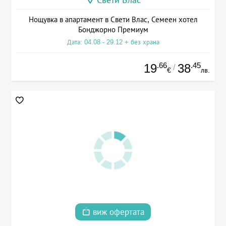
Свети Влас
Нощувка в апартамент в Свети Влас, Семеен хотел
Бонджорно Премиум
Дата: 04.08 - 29.12 + без храна
.66
.45
19
38
/
€
лв.
виж офертата