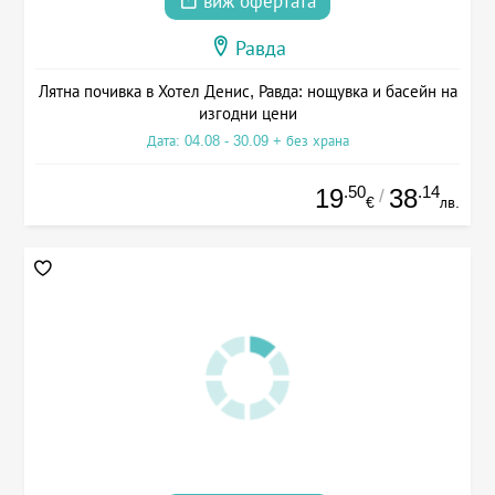
виж офертата
Равда
Лятна почивка в Хотел Денис, Равда: нощувка и басейн на
изгодни цени
Дата: 04.08 - 30.09 + без храна
.50
.14
19
38
/
€
лв.