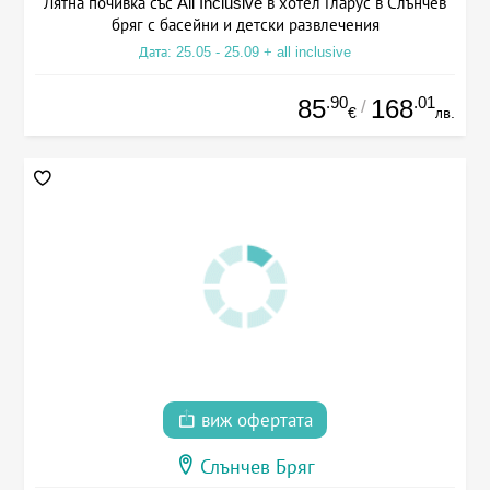
Лятна почивка със All Inclusive в хотел Гларус в Слънчев
бряг с басейни и детски развлечения
Дата: 25.05 - 25.09 + all inclusive
.90
.01
85
168
/
€
лв.
виж офертата
Слънчев Бряг