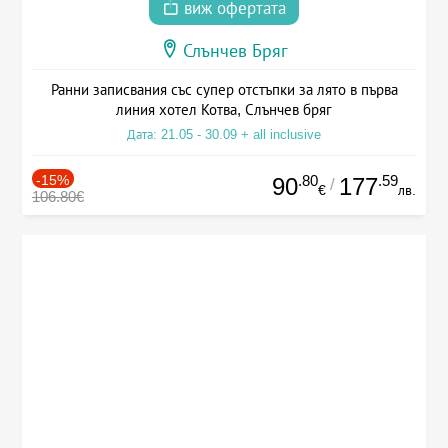
виж офертата
Слънчев Бряг
Ранни записвания със супер отстъпки за лято в първа
линия хотел Котва, Слънчев бряг
Дата: 21.05 - 30.09 + all inclusive
-15%
.80
.59
90
177
/
€
лв.
106.80€