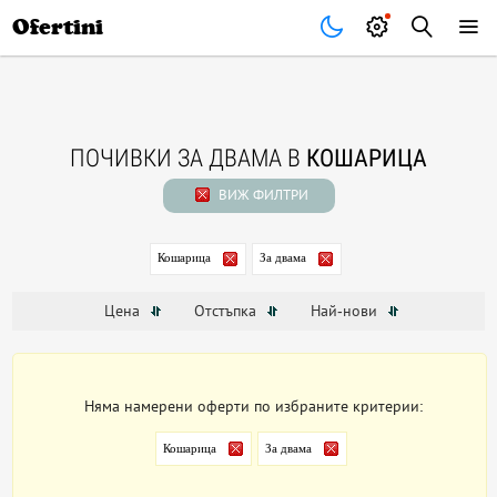
Почивки
Стоки
В града
Всички оферти
Ofertini
ПОЧИВКИ ЗА ДВАМА В
КОШАРИЦА
ВИЖ ФИЛТРИ
Кошарица
За двама
Цена
Отстъпка
Най-нови
Няма намерени оферти по избраните критерии:
Кошарица
За двама