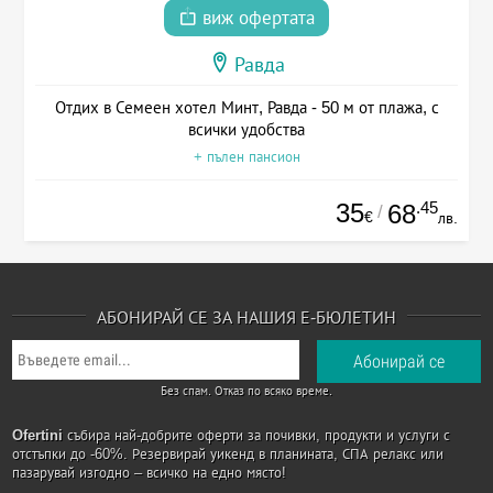
виж офертата
Равда
Отдих в Семеен хотел Минт, Равда - 50 м от плажа, с
всички удобства
+ пълен пансион
35
.45
68
/
€
лв.
АБОНИРАЙ СЕ ЗА НАШИЯ Е-БЮЛЕТИН
Без спам. Отказ по всяко време.
Ofertini
събира най-добрите оферти за почивки, продукти и услуги с
отстъпки до -60%. Резервирай уикенд в планината, СПА релакс или
пазарувай изгодно – всичко на едно място!