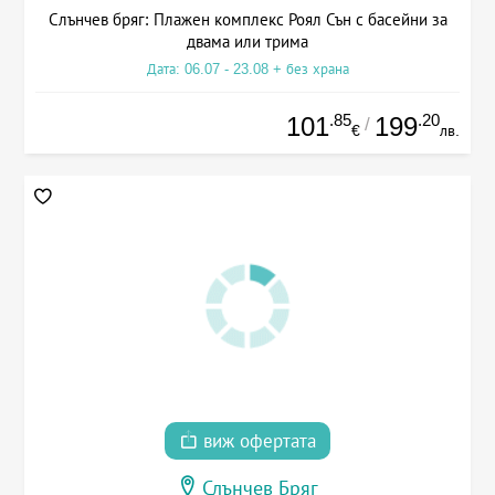
Слънчев бряг: Плажен комплекс Роял Сън с басейни за
двама или трима
Дата: 06.07 - 23.08 + без храна
.85
.20
101
199
/
€
лв.
виж офертата
Слънчев Бряг