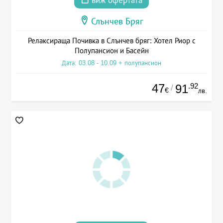
виж офертата
Слънчев Бряг
Релаксираща Почивка в Слънчев бряг: Хотел Риор с
Полупансион и Басейн
Дата: 03.08 - 10.09 + полупансион
47
.92
91
/
€
лв.