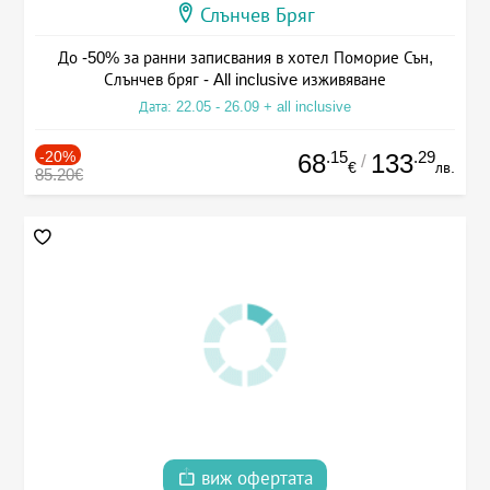
Слънчев Бряг
До -50% за ранни записвания в хотел Поморие Сън,
Слънчев бряг - All inclusive изживяване
Дата: 22.05 - 26.09 + all inclusive
-20%
.15
.29
68
133
/
€
лв.
85.20€
виж офертата