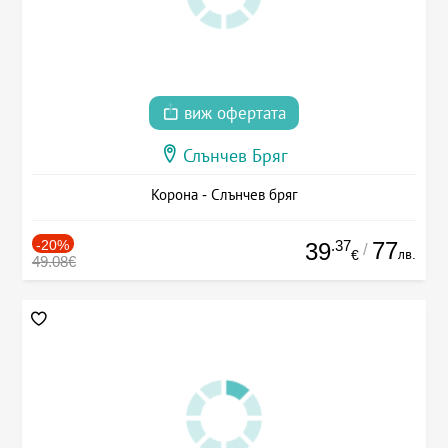
виж офертата
Слънчев Бряг
Корона - Слънчев бряг
-20%
.37
77
39
/
лв.
€
49.08€