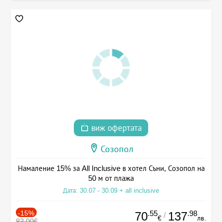
виж офертата
Созопол
Намаление 15% за All Inclusive в хотел Съни, Созопол на
50 м от плажа
Дата: 30.07 - 30.09 + all inclusive
-15%
.55
.98
70
137
/
€
лв.
83.00€