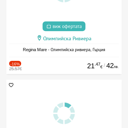
виж офертата
Олимпийска Ривиера
Regina Mare - Олимпийска ривиера, Гърция
-16%
.47
42
21
/
лв.
€
25.57€