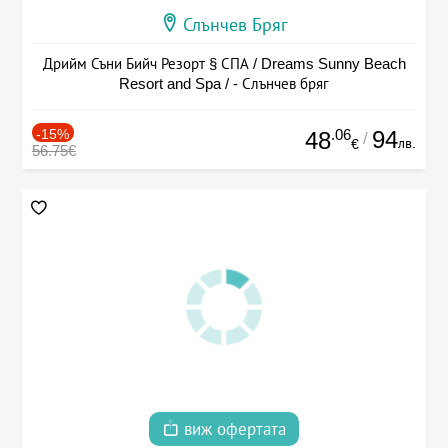
Слънчев Бряг
Дрийм Съни Бийч Резорт § СПА / Dreams Sunny Beach
Resort and Spa / - Слънчев бряг
-15%
.06
94
48
/
лв.
€
56.75€
виж офертата