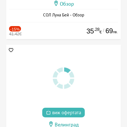
Обзор
СОЛ Луна Бей - Обзор
-15%
.28
69
35
/
лв.
€
41.42€
виж офертата
Велинград