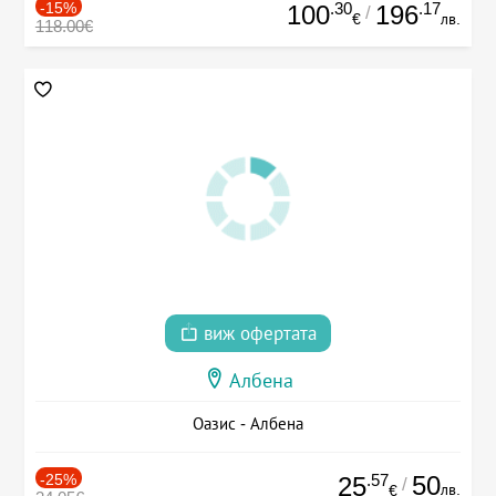
-15%
.30
.17
100
196
/
€
лв.
118.00€
виж офертата
Албена
Оазис - Албена
-25%
.57
50
25
/
лв.
€