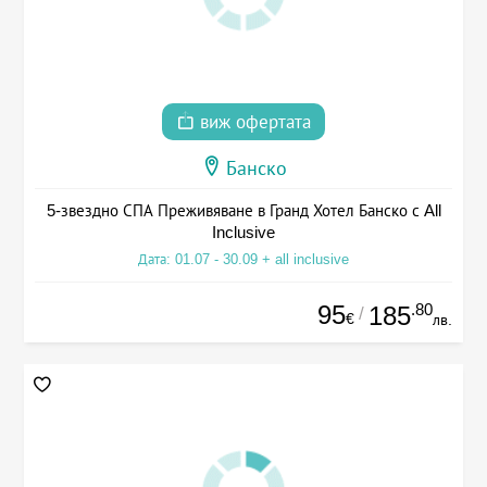
виж офертата
Банско
5-звездно СПА Преживяване в Гранд Хотел Банско с All
Inclusive
Дата: 01.07 - 30.09 + all inclusive
95
.80
185
/
€
лв.