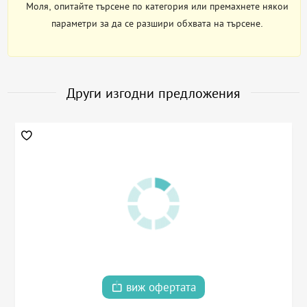
Моля, опитайте търсене по категория или премахнете някои
параметри за да се разшири обхвата на търсене.
Други изгодни предложения
виж офертата