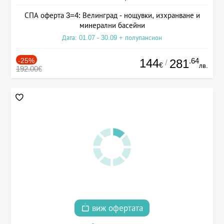
СПА оферта 3=4: Велинград - нощувки, изхранване и
минерални басейни
Дата: 01.07 - 30.09 + полупансион
-25%
144
.64
281
/
€
лв.
192.00€
виж офертата