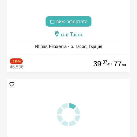
виж офертата
о-в Тасос
Ntinas Filoxenia - о. Тасос, Гърция
-15%
.37
77
39
/
лв.
€
46.53€