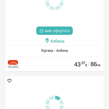
виж офертата
Албена
Гергана - Албена
-20%
.97
86
43
/
лв.
€
54.66€