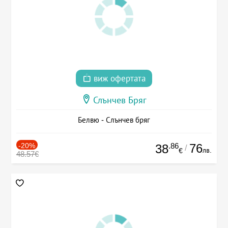
виж офертата
Слънчев Бряг
Белвю - Слънчев бряг
-20%
.86
76
38
/
лв.
€
48.57€