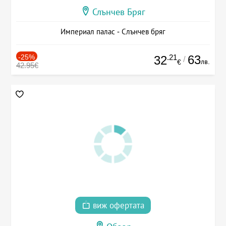
Слънчев Бряг
Империал палас - Слънчев бряг
-25%
.21
63
32
/
лв.
€
42.95€
виж офертата