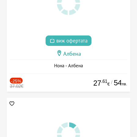
виж офертата
Албена
Нона - Албена
-25%
.61
54
27
/
лв.
€
37.02€