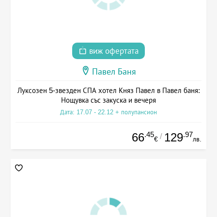
виж офертата
Павел Баня
Луксозен 5-звезден СПА хотел Княз Павел в Павел баня:
Нощувка със закуска и вечеря
Дата: 17.07 - 22.12 + полупансион
.45
.97
66
129
/
€
лв.