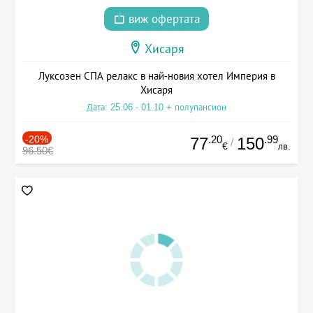
виж офертата
Хисаря
Луксозен СПА релакс в най-новия хотел Империя в
Хисаря
Дата: 25.06 - 01.10 + полупансион
-20%
.20
.99
77
150
/
€
лв.
96.50€