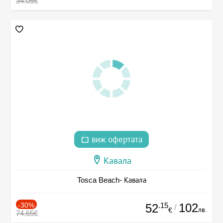
34.05€
виж офертата
Кавала
Tosca Beach- Кавала
-30%
.15
102
52
/
лв.
€
74.65€