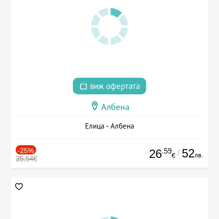
виж офертата
Албена
Елица - Албена
-25%
.59
52
26
/
лв.
€
35.54€