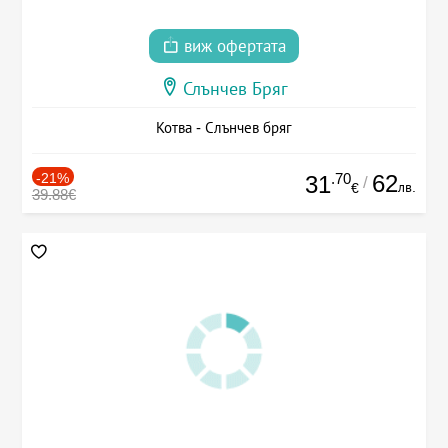
виж офертата
Слънчев Бряг
Котва - Слънчев бряг
-21%
.70
62
31
/
лв.
€
39.88€