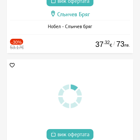
виж офертата
Слънчев Бряг
Нобел - Слънчев бряг
-30%
.32
73
37
/
лв.
€
53.17€
виж офертата