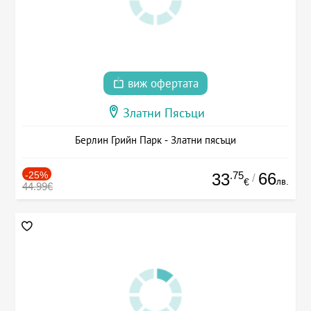
виж офертата
Златни Пясъци
Берлин Грийн Парк - Златни пясъци
-25%
.75
66
33
/
лв.
€
44.99€