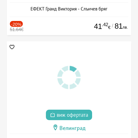
ЕФЕКТ Гранд Виктория - Слънчев бряг
-20%
.42
81
41
/
лв.
€
51.64€
виж офертата
Велинград