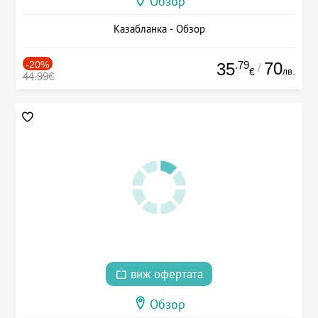
Обзор
Казабланка - Обзор
-20%
.79
70
35
/
лв.
€
44.99€
виж офертата
Обзор