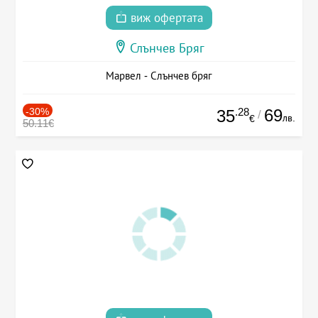
виж офертата
Слънчев Бряг
Марвел - Слънчев бряг
-30%
.28
69
35
/
лв.
€
50.11€