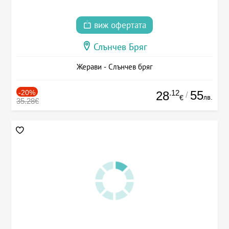
виж офертата
Слънчев Бряг
Жерави - Слънчев бряг
-20%
.12
55
28
/
лв.
€
35.28€