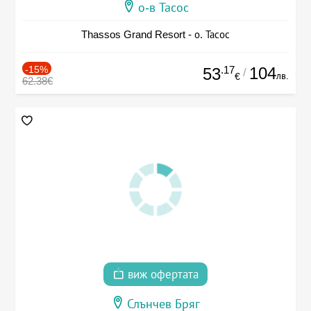
о-в Тасос
Thassos Grand Resort - о. Тасос
-15%
.17
104
53
/
лв.
€
62.38€
виж офертата
Слънчев Бряг