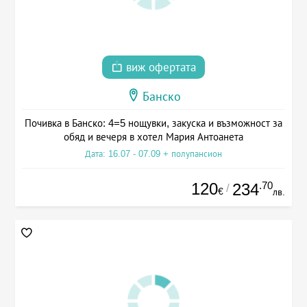
виж офертата
Банско
Почивка в Банско: 4=5 нощувки, закуска и възможност за
обяд и вечеря в хотел Мария Антоанета
Дата: 16.07 - 07.09 + полупансион
120
.70
234
/
€
лв.