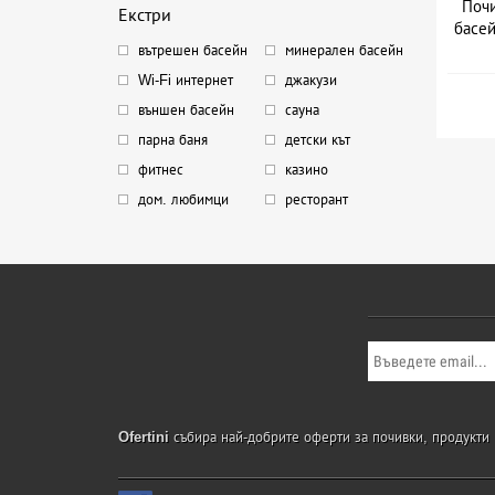
Почи
Екстри
басей
вътрешен басейн
минерален басейн
Wi-Fi интернет
джакузи
външен басейн
сауна
парна баня
детски кът
фитнес
казино
дом. любимци
ресторант
Ofertini
събира най-добрите оферти за почивки, продукти и