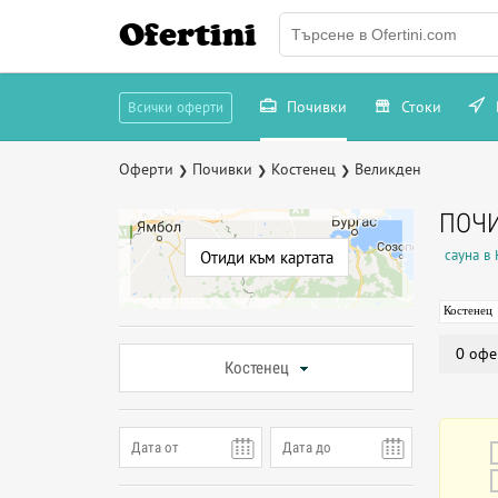
Ofertini
Почивки
Стоки
Всички оферти
Оферти
Почивки
Костенец
Великден
❯
❯
❯
ПОЧИ
сауна в
Отиди към картата
Костенец
0 офе
Костенец