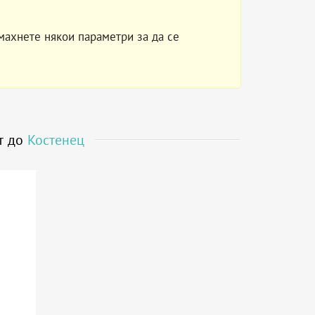
махнете някои параметри за да се
т до
Костенец