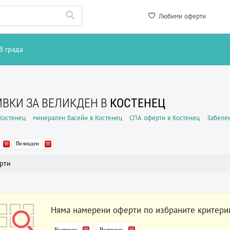
Любими оферти
В града
ВКИ ЗА ВЕЛИКДЕН В
КОСТЕНЕЦ
 Костенец
минерален басейн в Костенец
СПА оферти в Костенец
Забеле
Великден
рти
Няма намерени оферти по избраните критери
Костенец
Великден