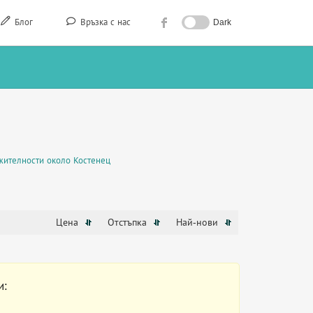
Блог
Връзка с нас
Dark
жителности около Костенец
Цена
Отстъпка
Най-нови
и: