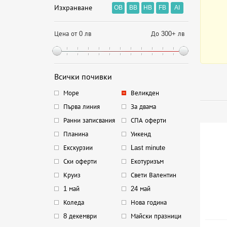
Изхранване
OB
BB
HB
FB
AI
Цена от 0 лв
До 300+ лв
Всички почивки
Море
Великден
Първа линия
За двама
Ранни записвания
СПА оферти
Планина
Уикенд
Екскурзии
Last minute
Ски оферти
Екотуризъм
Круиз
Свети Валентин
1 май
24 май
Коледа
Нова година
8 декември
Майски празници