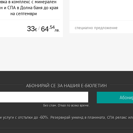
вка в комплекс с минерален
н и СПА в Долна баня до края
на септември
+ закуска
33
.54
64
/
специално предложение
€
лв.
АБОНИРАЙ СЕ ЗА НАШИЯ Е-БЮЛЕТИН
Без спам. Отказ по всяко време.
 услуги с отстъпки до -60%. Резервирай уикенд в планината, СПА релакс ил