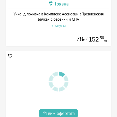
Трявна
Уикенд почивка в Комплекс Асеневци в Тревненския
Балкан с басейни и СПА
+ закуска
78
.56
152
/
€
лв.
виж офертата