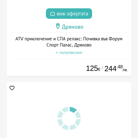
виж офертата
Дряново
АТV приключение и СПА релакс: Почивка във Форум
Спорт Палас, Дряново
+ полупансион
125
.48
244
/
€
лв.