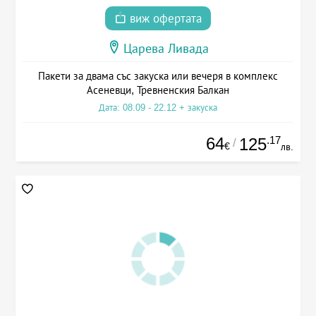
виж офертата
Царева Ливада
Пакети за двама със закуска или вечеря в комплекс
Асеневци, Тревненския Балкан
Дата: 08.09 - 22.12 + закуска
64
.17
125
/
€
лв.