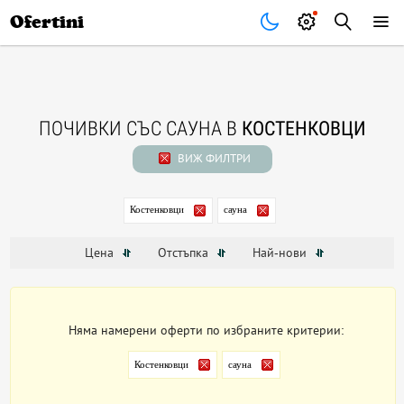
Почивки
Стоки
В града
Всички оферти
Ofertini
ПОЧИВКИ СЪС САУНА В
КОСТЕНКОВЦИ
ВИЖ ФИЛТРИ
Костенковци
сауна
Цена
Отстъпка
Най-нови
Няма намерени оферти по избраните критерии:
Костенковци
сауна