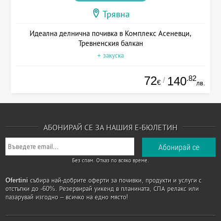
Трявна
Идеална делнична почивка в Комплекс Асеневци,
Тревненския балкан
+ закуска
72
.82
140
/
€
лв.
АБОНИРАЙ СЕ ЗА НАШИЯ Е-БЮЛЕТИН
Без спам. Отказ по всяко време.
Ofertini
събира най-добрите оферти за почивки, продукти и услуги с
отстъпки до -60%. Резервирай уикенд в планината, СПА релакс или
пазарувай изгодно – всичко на едно място!