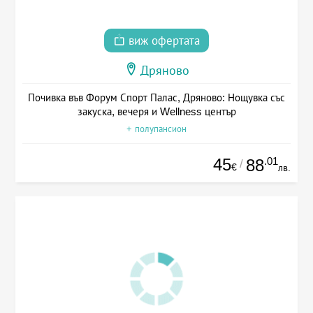
виж офертата
Дряново
Почивка във Форум Спорт Палас, Дряново: Нощувка със
закуска, вечеря и Wellness център
+ полупансион
45
.01
88
/
€
лв.