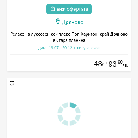
виж офертата
Дряново
Релакс на луксозен комплекс Поп Харитон, край Дряново
в Стара планина
Дата: 16.07 - 20.12 + полупансион
48
.88
93
/
€
лв.