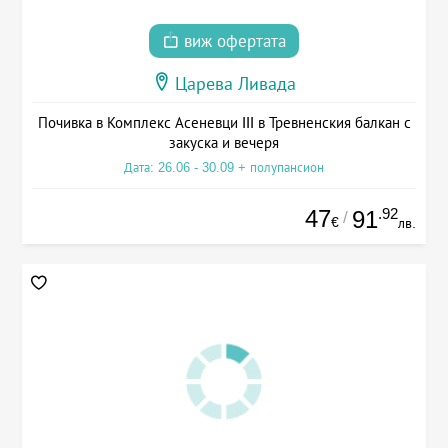
виж офертата
Царева Ливада
Почивка в Комплекс Асеневци III в Тревненския балкан с
закуска и вечеря
Дата: 26.06 - 30.09 + полупансион
47
.92
91
/
€
лв.