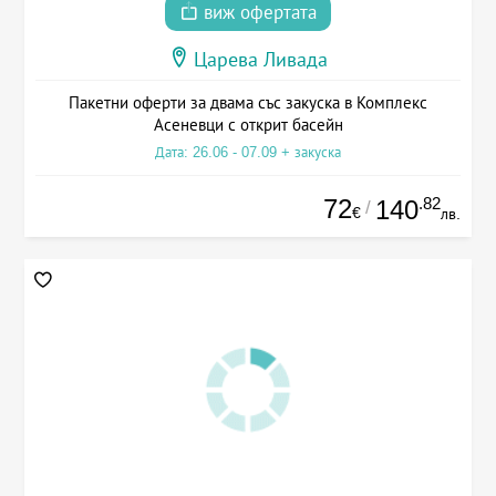
виж офертата
Царева Ливада
Пакетни оферти за двама със закуска в Комплекс
Асеневци с открит басейн
Дата: 26.06 - 07.09 + закуска
72
.82
140
/
€
лв.