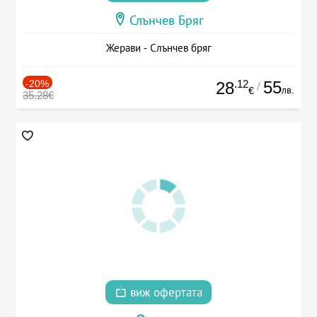
Слънчев Бряг
Жерави - Слънчев бряг
-20%
.12
55
28
/
лв.
€
35.28€
виж офертата