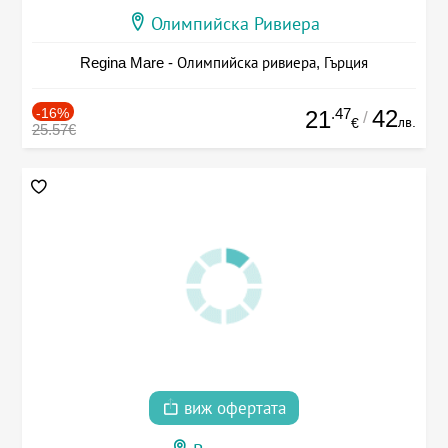
Олимпийска Ривиера
Regina Mare - Олимпийска ривиера, Гърция
-16%
.47
42
21
/
лв.
€
25.57€
виж офертата