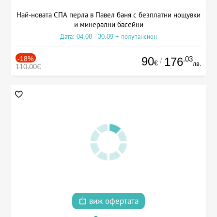
Най-новата СПА перла в Павел баня с безплатни нощувки
и минерални басейни
Дата: 04.08 - 30.09 + полупансион
-18%
90
.03
176
/
€
лв.
110.00€
виж офертата