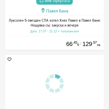
виж офертата
Павел Баня
Луксозен 5-звезден СПА хотел Княз Павел в Павел баня:
Нощувка със закуска и вечеря
Дата: 17.07 - 22.12 + полупансион
.45
.97
66
129
/
€
лв.