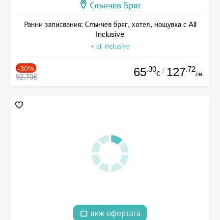
Слънчев Бряг
Ранни записвания: Слънчев бряг, хотел, нощувка с All
Inclusive
+ all inclusive
-30%
.30
.72
65
127
/
€
лв.
92.70€
виж офертата