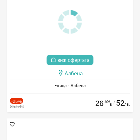
виж офертата
Албена
Елица - Албена
-25%
.59
52
26
/
лв.
€
35.54€