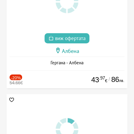
виж офертата
Албена
Гергана - Албена
-20%
.97
86
43
/
лв.
€
54.66€