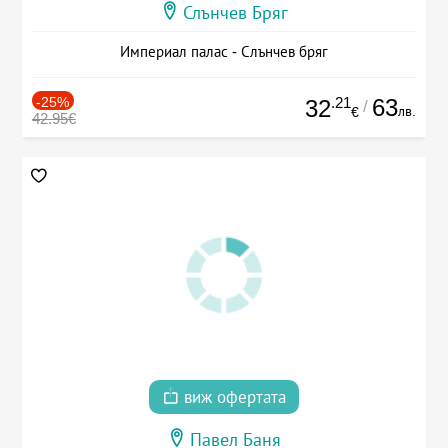
Слънчев Бряг
Империал палас - Слънчев бряг
-25%
.21
63
32
/
лв.
€
42.95€
виж офертата
Павел Баня