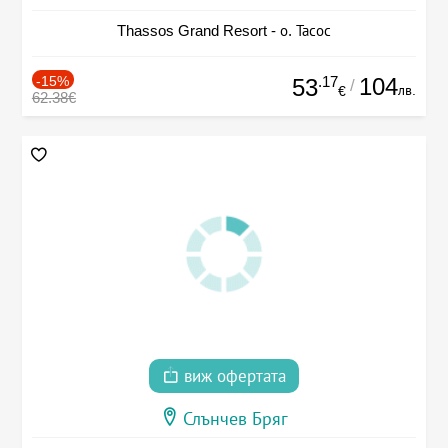
Thassos Grand Resort - о. Тасос
-15%
.17
104
53
/
лв.
€
62.38€
виж офертата
Слънчев Бряг