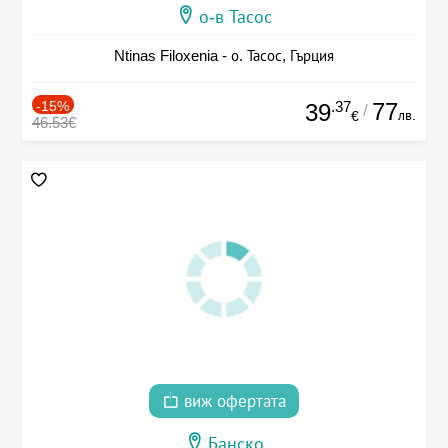
о-в Тасос
Ntinas Filoxenia - о. Тасос, Гърция
-15%
.37
77
39
/
лв.
€
46.53€
виж офертата
Банско