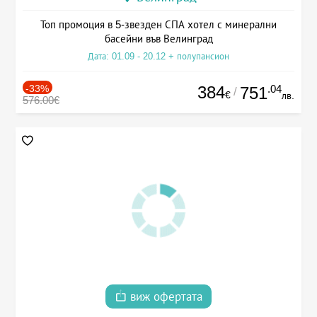
Топ промоция в 5-звезден СПА хотел с минерални
басейни във Велинград
Дата: 01.09 - 20.12 + полупансион
-33%
384
.04
751
/
€
лв.
576.00€
виж офертата