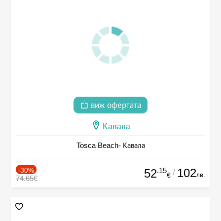
виж офертата
Кавала
Tosca Beach- Кавала
-30%
.15
102
52
/
лв.
€
74.65€