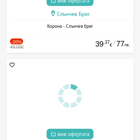
виж офертата
Слънчев Бряг
Корона - Слънчев бряг
-20%
.37
77
39
/
лв.
€
49.08€
виж офертата