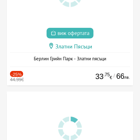
виж офертата
Златни Пясъци
Берлин Грийн Парк - Златни пясъци
-25%
.75
66
33
/
лв.
€
44.99€