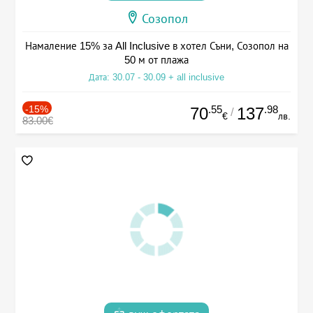
Созопол
Намаление 15% за All Inclusive в хотел Съни, Созопол на
50 м от плажа
Дата: 30.07 - 30.09 + all inclusive
-15%
.55
.98
70
137
/
€
лв.
83.00€