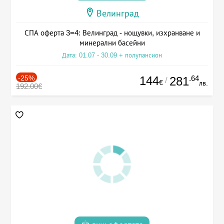
Велинград
СПА оферта 3=4: Велинград - нощувки, изхранване и
минерални басейни
Дата: 01.07 - 30.09 + полупансион
-25%
144
.64
281
/
€
лв.
192.00€