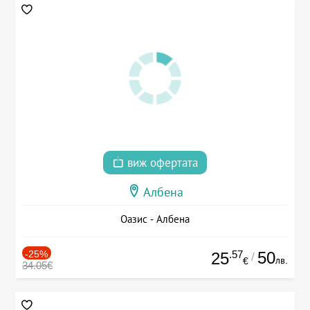
виж офертата
Албена
Оазис - Албена
-25%
.57
50
25
/
лв.
€
34.05€