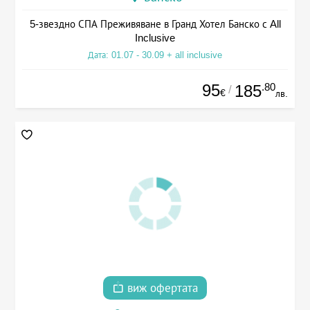
5-звездно СПА Преживяване в Гранд Хотел Банско с All
Inclusive
Дата: 01.07 - 30.09 + all inclusive
95
.80
185
/
€
лв.
виж офертата