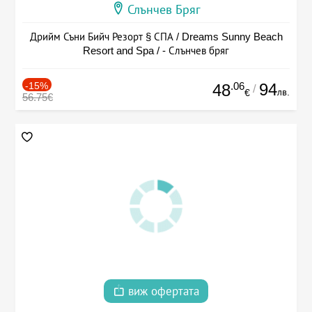
Слънчев Бряг
Дрийм Съни Бийч Резорт § СПА / Dreams Sunny Beach
Resort and Spa / - Слънчев бряг
-15%
.06
94
48
/
лв.
€
56.75€
виж офертата