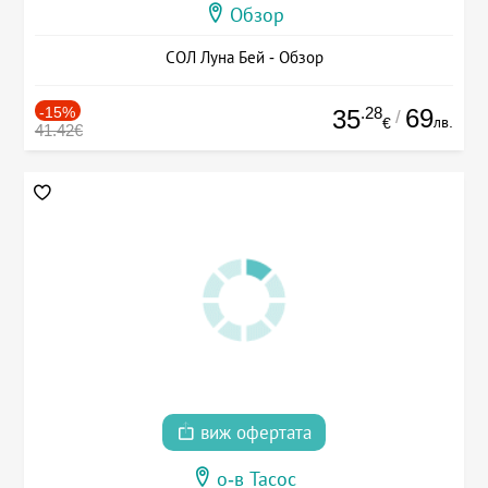
Обзор
СОЛ Луна Бей - Обзор
-15%
.28
69
35
/
лв.
€
41.42€
виж офертата
о-в Тасос