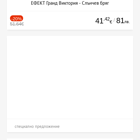
ЕФЕКТ Гранд Виктория - Слънчев бряг
-20%
.42
81
41
/
лв.
€
51.64€
специално предложение