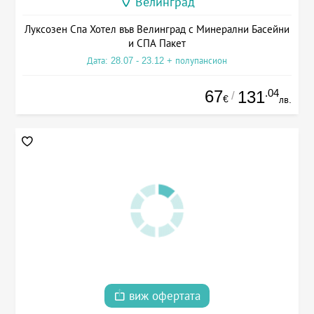
Велинград
Луксозен Спа Хотел във Велинград с Минерални Басейни
и СПА Пакет
Дата: 28.07 - 23.12 + полупансион
67
.04
131
/
€
лв.
виж офертата