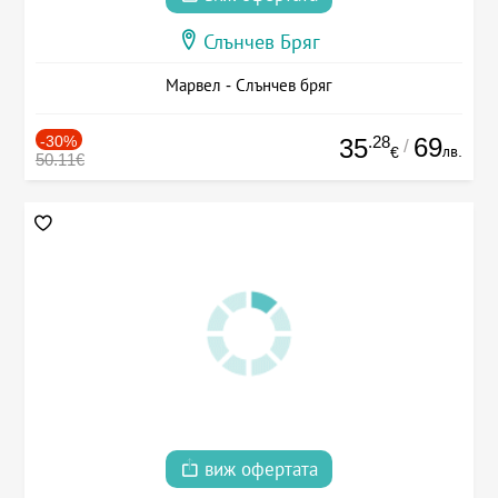
Слънчев Бряг
Марвел - Слънчев бряг
-30%
.28
69
35
/
лв.
€
50.11€
виж офертата