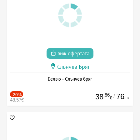
виж офертата
Слънчев Бряг
Белвю - Слънчев бряг
-20%
.86
76
38
/
лв.
€
48.57€