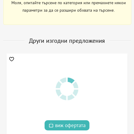
Моля, опитайте търсене по категория или премахнете някои
параметри за да се разшири обхвата на търсене.
Други изгодни предложения
виж офертата