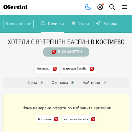
Ofertini
Почивки
Стоки
В града
Всички оферти
ХОТЕЛИ С ВЪТРЕШЕН БАСЕЙН В
КОСТИЕВО
ВИЖ ФИЛТРИ
Костиево
вътрешен басейн
Цена
Отстъпка
Най-нови
Няма намерени оферти по избраните критерии:
Костиево
вътрешен басейн