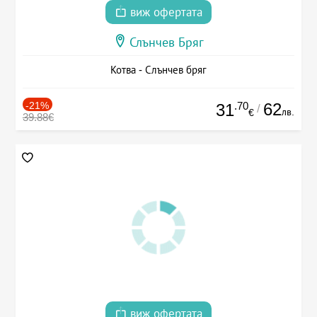
виж офертата
Слънчев Бряг
Котва - Слънчев бряг
-21%
.70
62
31
/
лв.
€
39.88€
виж офертата