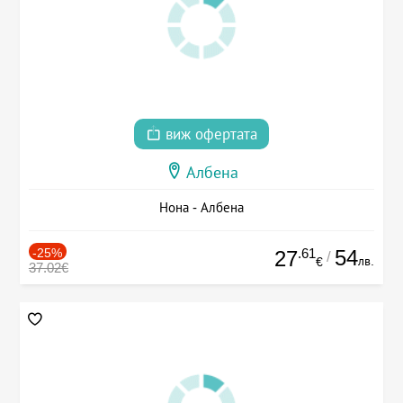
виж офертата
Албена
Нона - Албена
-25%
.61
54
27
/
лв.
€
37.02€