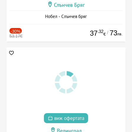
Слънчев Бряг
Нобел - Слънчев бряг
-30%
.32
73
37
/
лв.
€
53.17€
виж офертата
Велинград