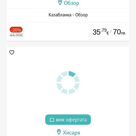
Обзор
Казабланка - Обзор
-20%
.79
70
35
/
лв.
€
44.99€
виж офертата
Хисаря