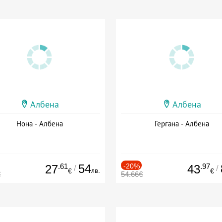
Албена
Албена
Нона - Албена
Гергана - Албена
.61
54
-20%
.97
27
43
/
/
лв.
€
€
€
54.66€