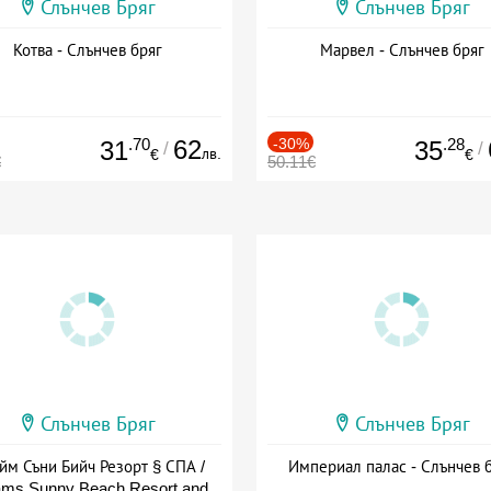
Слънчев Бряг
Слънчев Бряг
Котва - Слънчев бряг
Марвел - Слънчев бряг
.70
62
-30%
.28
31
35
/
/
лв.
€
€
€
50.11€
Слънчев Бряг
Слънчев Бряг
йм Съни Бийч Резорт § СПА /
Империал палас - Слънчев 
ms Sunny Beach Resort and