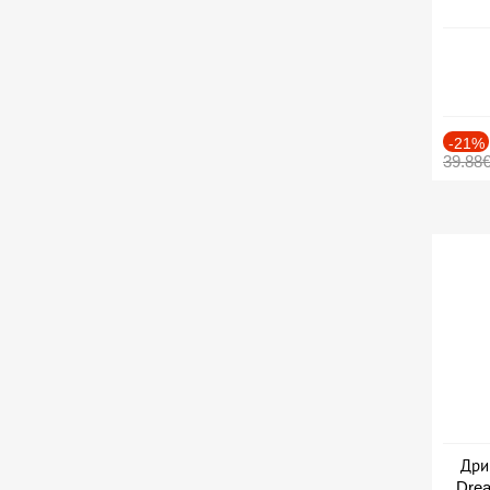
-21%
39.88
Дри
Drea