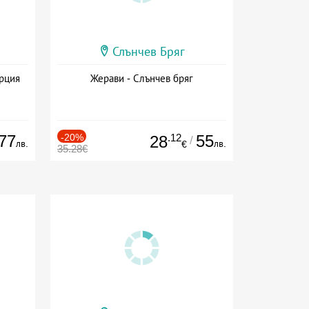
Слънчев Бряг
ърция
Жерави - Слънчев бряг
77
-20%
.12
55
28
/
лв.
лв.
€
35.28€