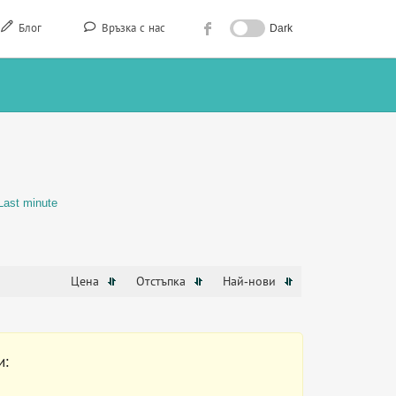
Блог
Връзка с нас
Dark
Last minute
Цена
Отстъпка
Най-нови
и: