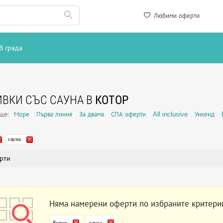
Любими оферти
В града
ВКИ СЪС САУНА В
КОТОР
още:
Море
Първа линия
За двама
СПА оферти
All inclusive
Уикенд
сауна
рти
Няма намерени оферти по избраните критери
Котор
сауна