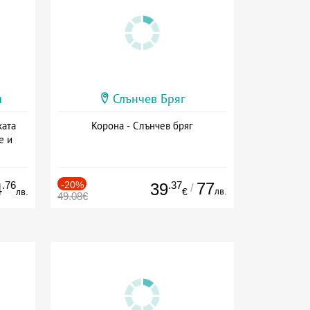
и
Слънчев Бряг
ката
Корона - Слънчев бряг
е и
а
.76
-20%
.37
77
4
39
/
лв.
лв.
€
49.08€