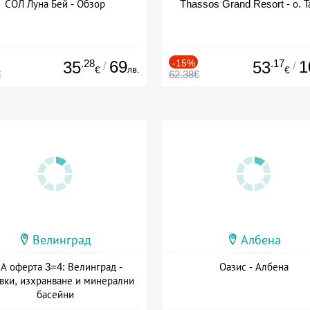
СОЛ Луна Бей - Обзор
Thassos Grand Resort - о. Т
.28
69
-15%
.17
1
35
53
/
/
лв.
€
€
€
62.38€
Велинград
Албена
А оферта 3=4: Велинград -
Оазис - Албена
вки, изхранване и минерални
басейни
а: 01.07 - 30.09 + полупансион