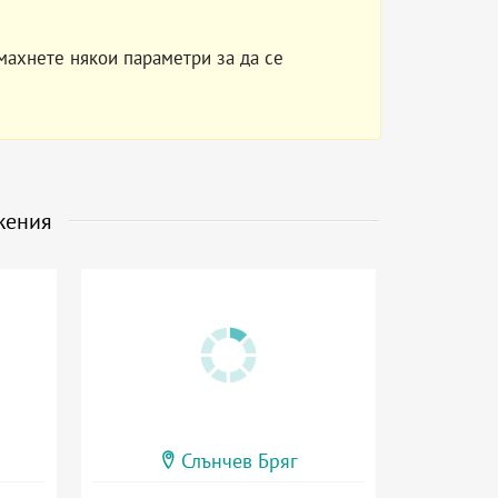
махнете някои параметри за да се
жения
Слънчев Бряг