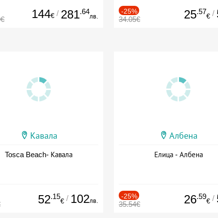
144
.64
-25%
.57
281
25
/
/
€
лв.
€
0€
34.05€
Кавала
Албена
Tosca Beach- Кавала
Елица - Албена
.15
102
-25%
.59
52
26
/
/
лв.
€
€
€
35.54€