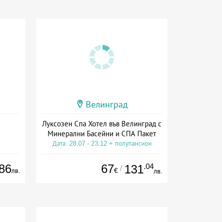
Велинград
Луксозен Спа Хотел във Велинград с
Минерални Басейни и СПА Пакет
Дата: 28.07 - 23.12 + полупансион
86
67
.04
131
/
лв.
€
лв.