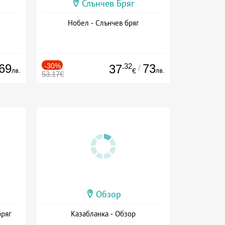
Слънчев Бряг
Нобел - Слънчев бряг
69
-30%
.32
73
37
/
лв.
лв.
€
53.17€
Обзор
бряг
Казабланка - Обзор