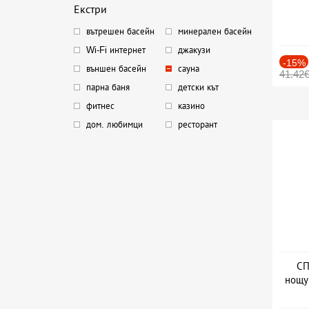
Екстри
вътрешен басейн
минерален басейн
Wi-Fi интернет
джакузи
-15%
външен басейн
сауна
41.42
парна баня
детски кът
фитнес
казино
дом. любимци
ресторант
СП
нощу
Дат