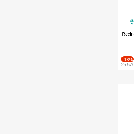
Regin
-16%
25.57