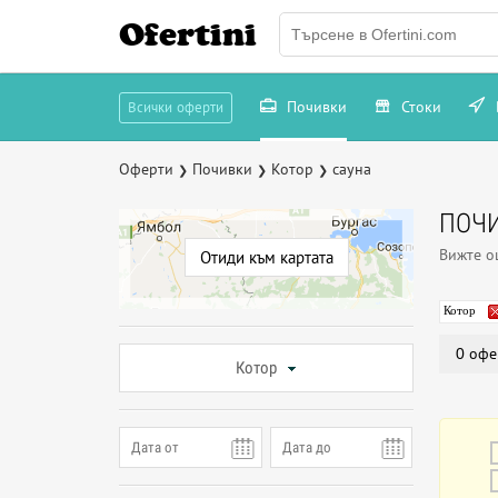
Ofertini
Почивки
Стоки
Всички оферти
Оферти
Почивки
Котор
сауна
❯
❯
❯
ПОЧИ
Вижте 
Отиди към картата
Котор
0 офе
Котор