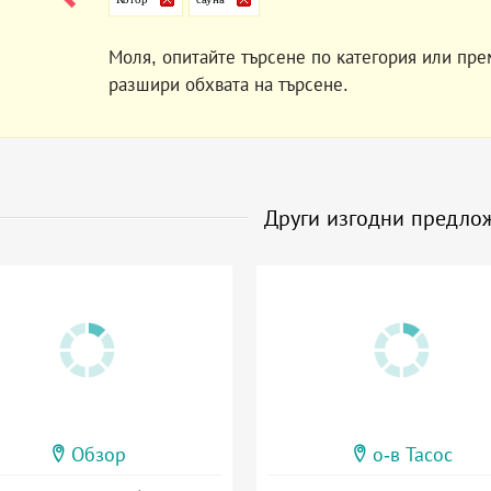
Моля, опитайте търсене по категория или пре
разшири обхвата на търсене.
Други изгодни предло
Обзор
о-в Тасос