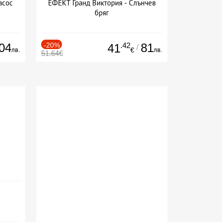
асос
ЕФЕКТ Гранд Виктория - Слънчев
бряг
04
-20%
.42
81
41
/
лв.
лв.
€
51.64€