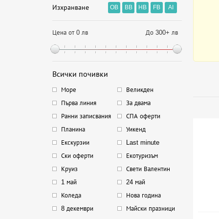
Изхранване
OB
BB
HB
FB
AI
Цена от 0 лв
До 300+ лв
Всички почивки
Море
Великден
Първа линия
За двама
Ранни записвания
СПА оферти
Планина
Уикенд
Екскурзии
Last minute
Ски оферти
Екотуризъм
Круиз
Свети Валентин
1 май
24 май
Коледа
Нова година
8 декември
Майски празници