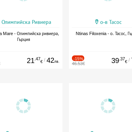
Олимпийска Ривиера
о-в Тасос
a Mare - Олимпийска ривиера,
Ntinas Filoxenia - о. Тасос, Г
Гърция
.47
42
-15%
.37
21
39
/
/
лв.
€
€
€
46.53€