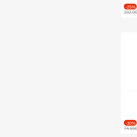
-25%
192.0
-30%
74.65