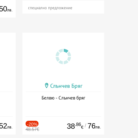
50
специално предложение
лв.
Слънчев Бряг
Белвю - Слънчев бряг
52
-20%
.86
76
38
/
лв.
лв.
€
48.57€