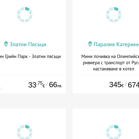
Златни Пясъци
Паралия Катерин
н Грийн Парк - Златни пясъци
Мини почивка на Олимпийс
ривиера с транспорт от Рус
настаняване в хотел
Дата: 18.09 - 23.09 + закуск
.75
66
345
33
67
/
/
лв.
€
€
€