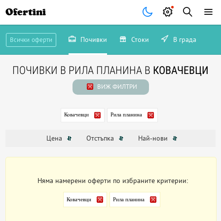
Ofertini
Почивки
Стоки
В града
Всички оферти
ПОЧИВКИ В РИЛА ПЛАНИНА В
КОВАЧЕВЦИ
ВИЖ ФИЛТРИ
Ковачевци
Рила планина
Цена
Отстъпка
Най-нови
Няма намерени оферти по избраните критерии:
Ковачевци
Рила планина