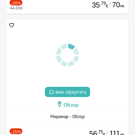
-20%
.79
70
35
/
лв.
€
44.99€
виж офертата
Обзор
Мирамар - Обзор
-25%
.75
111
56
/
лв.
€