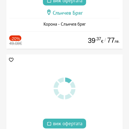
виж офертата
Слънчев Бряг
Корона - Слънчев бряг
-20%
.37
77
39
/
лв.
€
49.08€
виж офертата