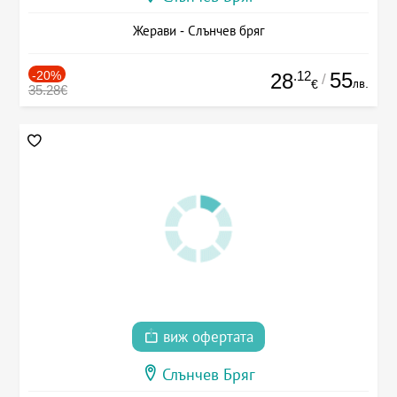
Жерави - Слънчев бряг
-20%
.12
55
28
/
лв.
€
35.28€
виж офертата
Слънчев Бряг