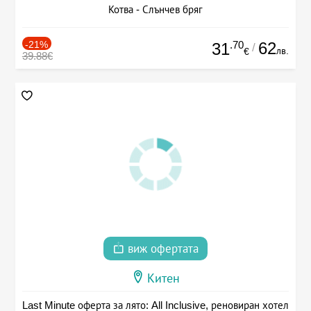
Котва - Слънчев бряг
-21%
.70
62
31
/
лв.
€
39.88€
виж офертата
Китен
Last Minute оферта за лято: All Inclusive, реновиран хотел