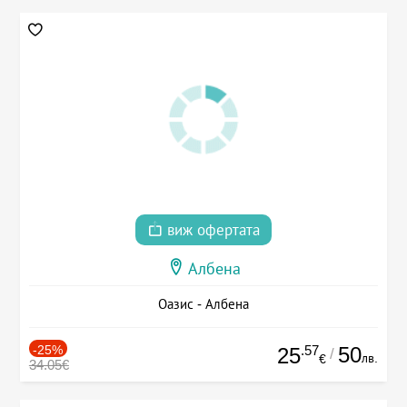
виж офертата
Албена
Оазис - Албена
-25%
.57
50
25
/
лв.
€
34.05€