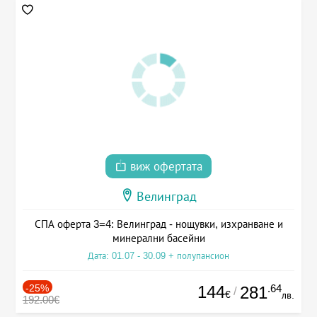
виж офертата
Велинград
СПА оферта 3=4: Велинград - нощувки, изхранване и
минерални басейни
Дата: 01.07 - 30.09 + полупансион
-25%
144
.64
281
/
€
лв.
192.00€