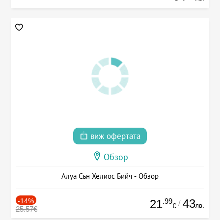
виж офертата
Обзор
Алуа Сън Хелиос Бийч - Обзор
-14%
.99
43
21
/
лв.
€
25.57€