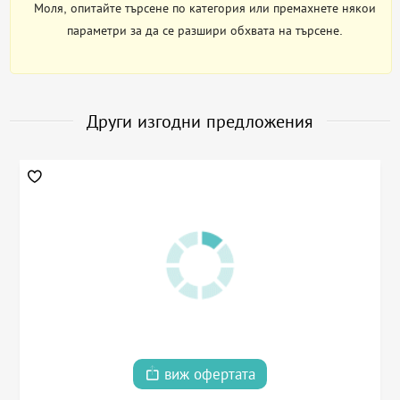
Моля, опитайте търсене по категория или премахнете някои
параметри за да се разшири обхвата на търсене.
Други изгодни предложения
виж офертата