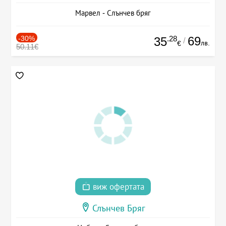
Марвел - Слънчев бряг
-30%
.28
69
35
/
лв.
€
50.11€
виж офертата
Слънчев Бряг