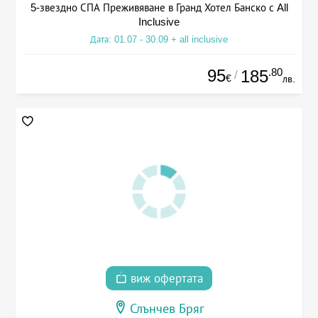
5-звездно СПА Преживяване в Гранд Хотел Банско с All
Inclusive
Дата: 01.07 - 30.09 + all inclusive
95
.80
185
/
€
лв.
виж офертата
Слънчев Бряг