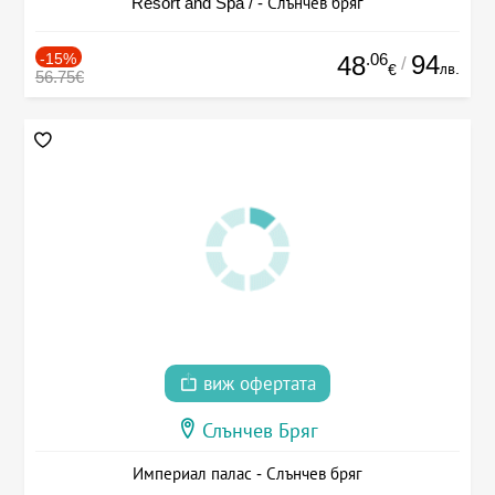
Resort and Spa / - Слънчев бряг
-15%
.06
94
48
/
лв.
€
56.75€
виж офертата
Слънчев Бряг
Империал палас - Слънчев бряг