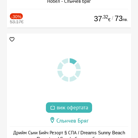
Нобел - Слънчев бряг
-30%
.32
73
37
/
лв.
€
53.17€
виж офертата
Слънчев Бряг
Дрийм Съни Бийч Резорт § СПА / Dreams Sunny Beach