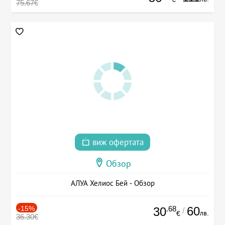
75.67€
виж офертата
Обзор
АЛУА Хелиос Бей - Обзор
-15%
.68
60
30
/
лв.
€
36.30€