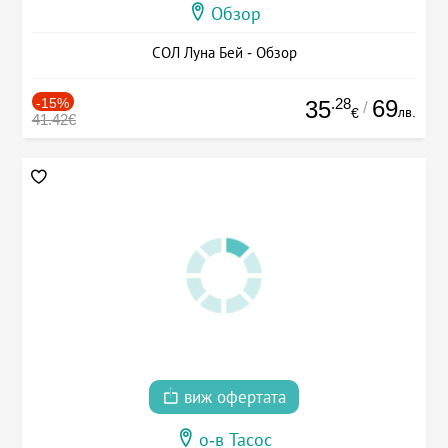
Обзор
СОЛ Луна Бей - Обзор
-15%
.28
69
35
/
лв.
€
41.42€
виж офертата
о-в Тасос