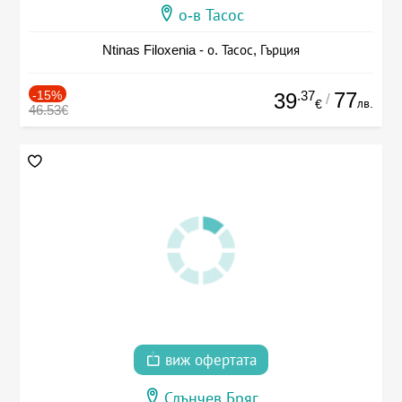
о-в Тасос
Ntinas Filoxenia - о. Тасос, Гърция
-15%
.37
77
39
/
лв.
€
46.53€
виж офертата
Слънчев Бряг