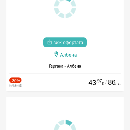
виж офертата
Албена
Гергана - Албена
-20%
.97
86
43
/
лв.
€
54.66€