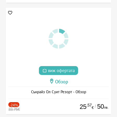
виж офертата
Обзор
Сънрайз Ол Суит Резорт - Обзор
-24%
.57
50
25
/
лв.
€
33.75€