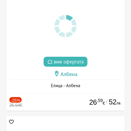
виж офертата
Албена
Елица - Албена
-25%
.59
52
26
/
лв.
€
35.54€