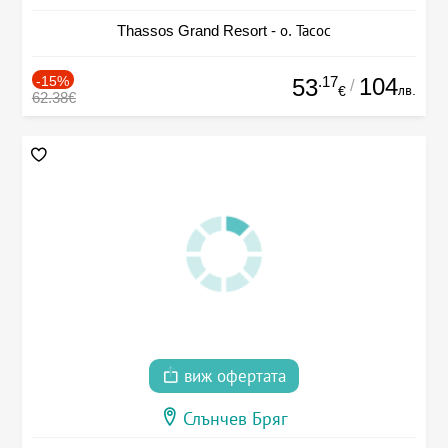
Thassos Grand Resort - о. Тасос
-15%
.17
104
53
/
лв.
€
62.38€
виж офертата
Слънчев Бряг