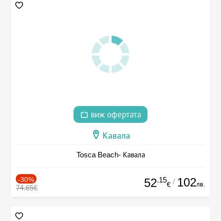
виж офертата
Кавала
Tosca Beach- Кавала
-30%
.15
102
52
/
лв.
€
74.65€