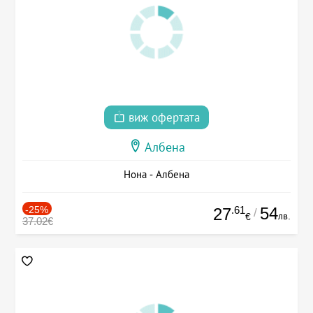
виж офертата
Албена
Нона - Албена
-25%
.61
54
27
/
лв.
€
37.02€