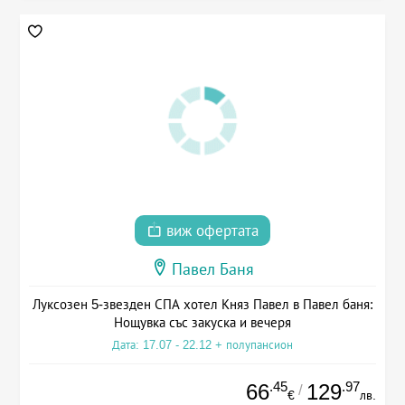
виж офертата
Павел Баня
Луксозен 5-звезден СПА хотел Княз Павел в Павел баня:
Нощувка със закуска и вечеря
Дата: 17.07 - 22.12 + полупансион
.45
.97
66
129
/
€
лв.