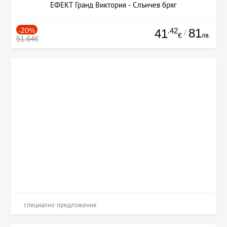
ЕФЕКТ Гранд Виктория - Слънчев бряг
-20%
.42
81
41
/
лв.
€
51.64€
специално предложение