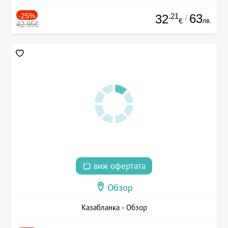
-25%
.21
63
32
/
лв.
€
42.95€
виж офертата
Обзор
Казабланка - Обзор