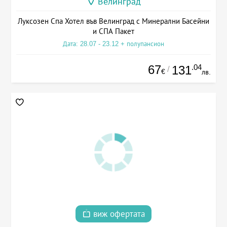
Велинград
Луксозен Спа Хотел във Велинград с Минерални Басейни
и СПА Пакет
Дата: 28.07 - 23.12 + полупансион
67
.04
131
/
€
лв.
виж офертата