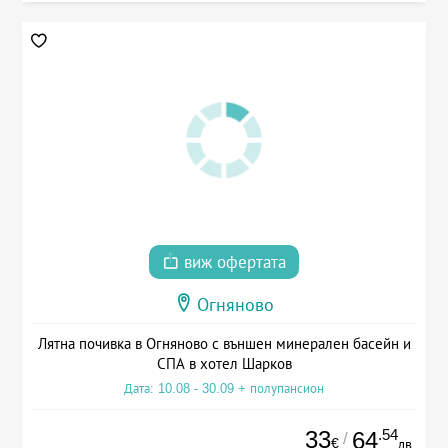
виж офертата
Огняново
Лятна почивка в Огняново с външен минерален басейн и
СПА в хотел Шарков
Дата: 10.08 - 30.09 + полупансион
33
.54
64
/
€
лв.