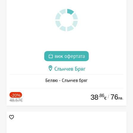
виж офертата
Слънчев Бряг
Белвю - Слънчев бряг
-20%
.86
76
38
/
лв.
€
48.57€