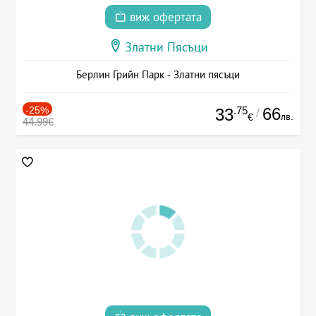
виж офертата
Златни Пясъци
Берлин Грийн Парк - Златни пясъци
-25%
.75
66
33
/
лв.
€
44.99€