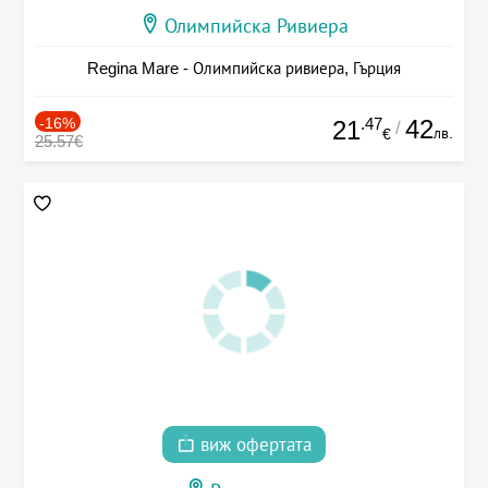
Олимпийска Ривиера
Regina Mare - Олимпийска ривиера, Гърция
-16%
.47
42
21
/
лв.
€
25.57€
виж офертата