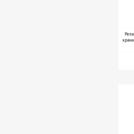
Рела
храна
Дата