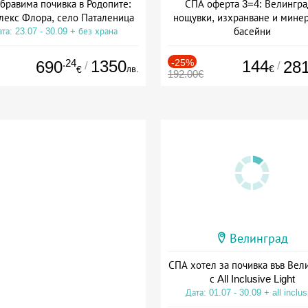
бравима почивка в Родопите:
СПА оферта 3=4: Велингра
лекс Флора, село Паталеница
нощувки, изхранване и мине
басейни
та: 23.07 - 30.09 + без храна
Дата: 01.07 - 30.09 + полупан
.24
1350
-25%
144
690
28
/
/
лв.
€
€
192.00€
Велинград
СПА хотел за почивка във Вел
с All Inclusive Light
Дата: 01.07 - 30.09 + all inclus