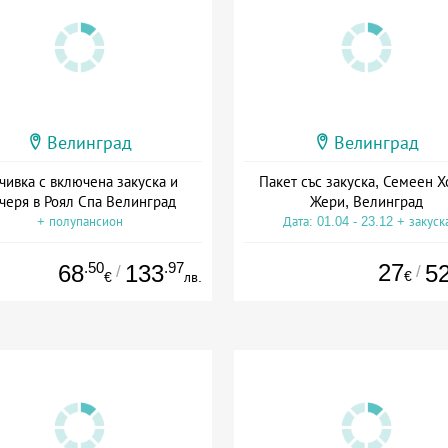
Велинград
Велинград
чивка с включена закуска и
Пакет със закуска, Семеен Х
черя в Роял Спа Велинград
Жери, Велинград
+ полупансион
Дата: 01.04 - 23.12 + закуск
.50
.97
27
68
133
5
/
/
€
€
лв.