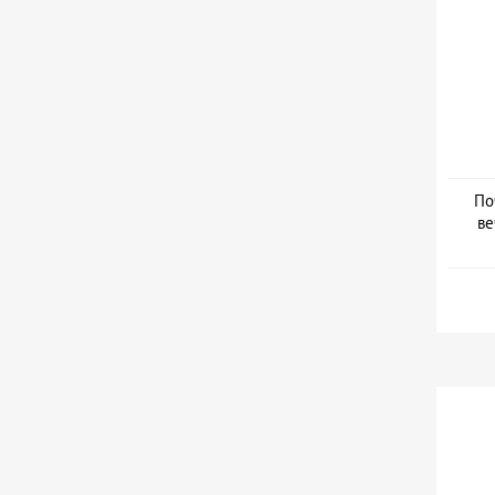
По
ве