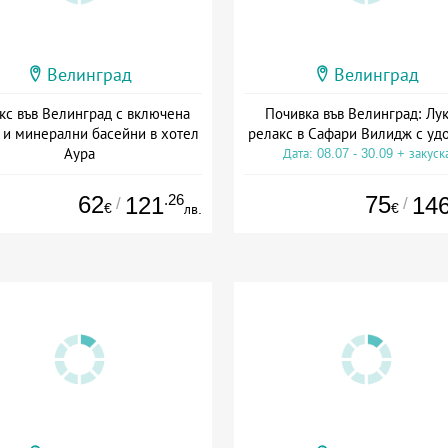
Велинград
Велинград
кс във Велинград с включена
Почивка във Велинград: Лук
 и минерални басейни в хотел
релакс в Сафари Вилидж с уд
Аура
Дата: 08.07 - 30.09 + закуск
: 23.06 - 10.09 + пълен пансион
62
.26
75
121
14
/
/
€
€
лв.