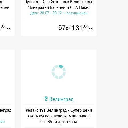
д -
Луксозен Спа Хотел във Велинград с
рални
Минерални Басейни и СПА Пакет
Дата: 28.07 - 23.12 + полупансион
сион
.64
67
.04
1
131
/
€
лв.
лв.
Велинград
инград
Релакс във Велинград - Супер цени
със закуска и вечеря, минерален
басейн и детски кът
ive
Дата: 17.07 - 30.09 + полупансион