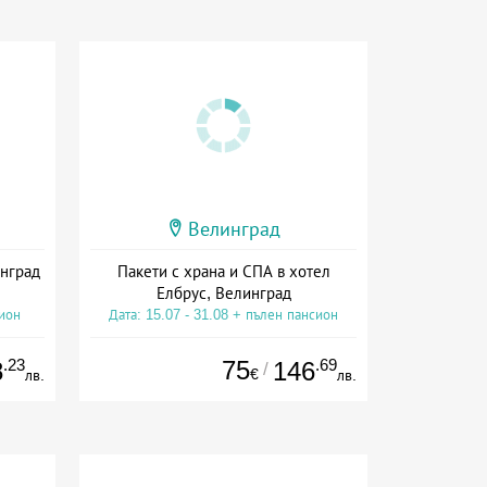
Велинград
инград
Пакети с храна и СПА в хотел
Елбрус, Велинград
сион
Дата: 15.07 - 31.08 + пълен пансион
.23
75
.69
8
146
/
€
лв.
лв.