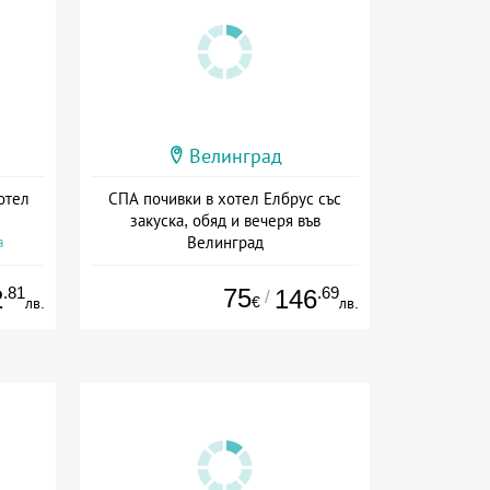
Велинград
отел
СПА почивки в хотел Елбрус със
закуска, обяд и вечеря във
Велинград
а
Дата: 20.05 - 20.12 + пълен пансион
.81
75
.69
2
146
/
€
лв.
лв.