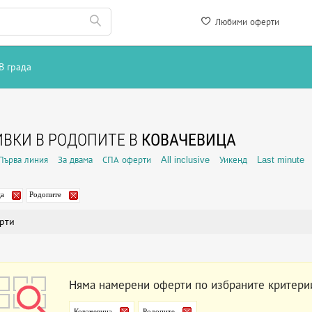
Любими оферти
В града
ВКИ В РОДОПИТЕ В
КОВАЧЕВИЦА
Първа линия
За двама
СПА оферти
All inclusive
Уикенд
Last minute
ца
Родопите
рти
Няма намерени оферти по избраните критери
Ковачевица
Родопите