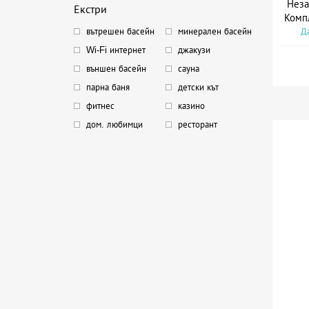
Неза
Екстри
Комп
Да
вътрешен басейн
минерален басейн
Wi-Fi интернет
джакузи
външен басейн
сауна
парна баня
детски кът
фитнес
казино
дом. любимци
ресторант