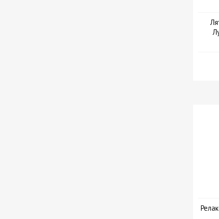
Ля
Л
Дат
Релак