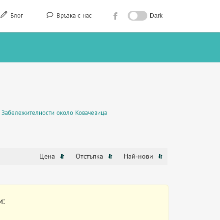
Блог
Връзка с нас
Dark
Забележителности около Ковачевица
Цена
Отстъпка
Най-нови
и: