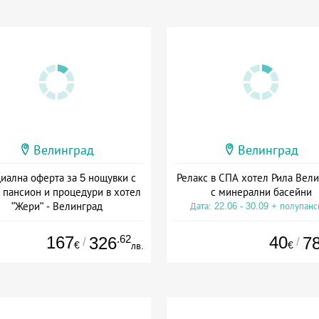
Велинград
Велинград
иална оферта за 5 нощувки с
Релакс в СПА хотел Рила Вел
 пансион и процедури в хотел
с минерални басейни
"Жери" - Велинград
Дата: 22.06 - 30.09 + полупан
: 01.04 - 23.12 + пълен пансион
167
.62
40
326
7
/
/
€
€
лв.