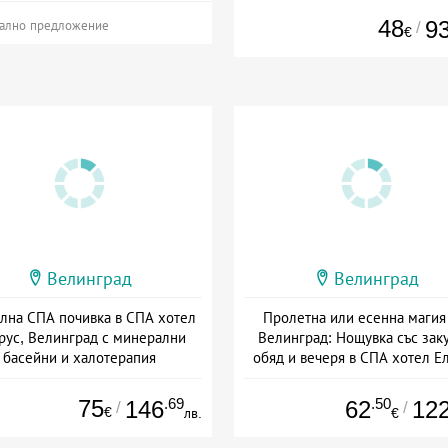
48
9
/
ално предложение
€
Велинград
Велинград
лна СПА почивка в СПА хотел
Пролетна или есенна магия
рус, Велинград с минерални
Велинград: Нощувка със заку
басейни и халотерапия
обяд и вечеря в СПА хотел Е
: 15.07 - 15.09 + пълен пансион
Дата: 16.09 - 22.12 + пълен пан
75
.69
.50
146
62
12
/
/
€
лв.
€