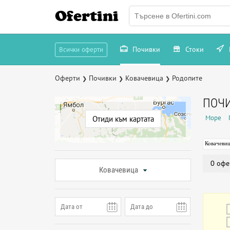
Ofertini
Почивки
Стоки
Всички оферти
Оферти
Почивки
Ковачевица
Родопите
❯
❯
❯
ПОЧИ
Море
Отиди към картата
Ковачеви
0 офе
Ковачевица