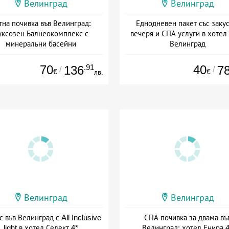
Велинград
Велинград
тна почивка във Велинград:
Еднодневен пакет със закус
уксозен Балнеокомплекс с
вечеря и СПА услуги в хотел
минеральни басейни
Велинград
а: 17.07 - 03.09 + полупансион
Дата: 01.03 - 01.10 + полупан
70
.91
40
136
7
/
/
€
€
лв.
Велинград
Велинград
с във Велинград с All Inclusive
СПА почивка за двама въ
light в хотел Селект 4*
Велинград: хотел Енира 4