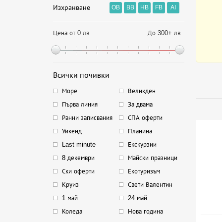
Изхранване
OB
BB
HB
FB
AI
Цена от 0 лв
До 300+ лв
Всички почивки
Море
Великден
Първа линия
За двама
Ранни записвания
СПА оферти
Уикенд
Планина
Last minute
Екскурзии
8 декември
Майски празници
Ски оферти
Екотуризъм
Круиз
Свети Валентин
1 май
24 май
Коледа
Нова година