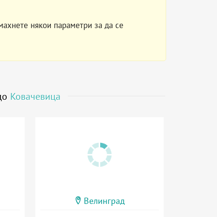
махнете някои параметри за да се
 до
Ковачевица
Велинград