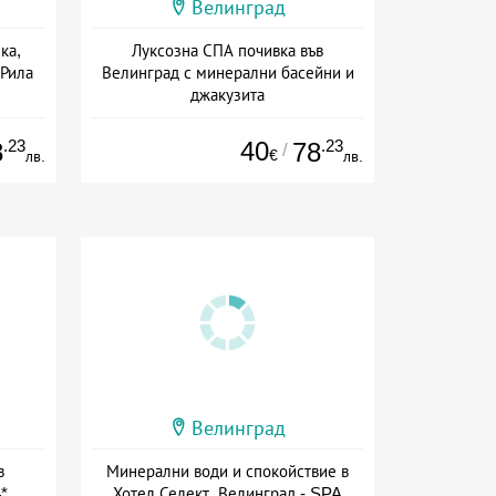
Велинград
ка,
Луксозна СПА почивка във
 Рила
Велинград с минерални басейни и
джакузита
сион
Дата: 30.01 - 30.11 + полупансион
.23
40
.23
8
78
/
€
лв.
лв.
Велинград
в
Минерални води и спокойствие в
*
Хотел Селект, Велинград - SPA