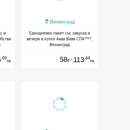
Велинград
с и
Еднодневен пакет със закуска и
обства
вечеря в хотел Аква Вива СПА****,
Велинград
а
Дата: 01.01 - 15.09 + полупансион
.69
58
.44
6
113
/
€
лв.
лв.