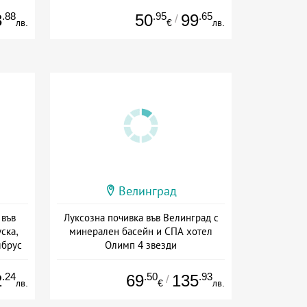
.88
.95
.65
3
50
99
/
лв.
€
лв.
Велинград
 във
Луксозна почивка във Велинград с
ска,
минерален басейн и СПА хотел
лбрус
Олимп 4 звезди
сион
Дата: 07.09 - 20.12 + полупансион
.24
.50
.93
2
69
135
/
лв.
€
лв.