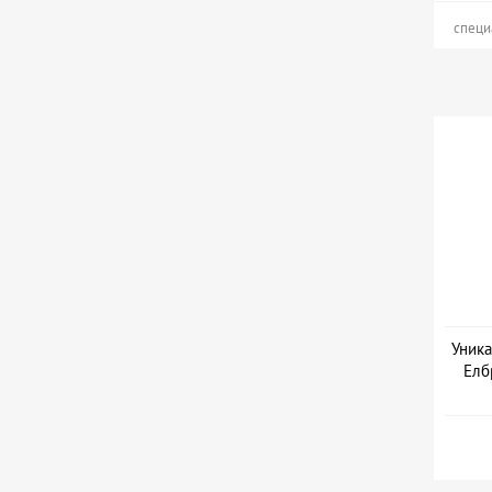
специ
Уника
Елб
Дата