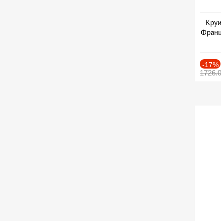
Круи
Франц
-17%
1726.