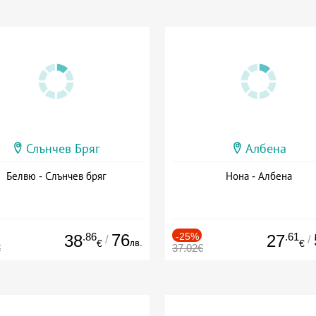
Слънчев Бряг
Албена
Белвю - Слънчев бряг
Нона - Албена
.86
76
-25%
.61
38
27
/
/
лв.
€
€
€
37.02€