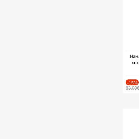
Нама
хот
Дат
-15%
83.00