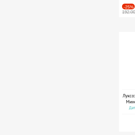
-25%
192.0
Луксо
Мин
Дат