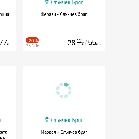
Слънчев Бряг
ърция
Жерави - Слънчев бряг
77
-20%
.12
55
28
/
лв.
лв.
€
35.28€
и
Слънчев Бряг
ката
Марвел - Слънчев бряг
е и