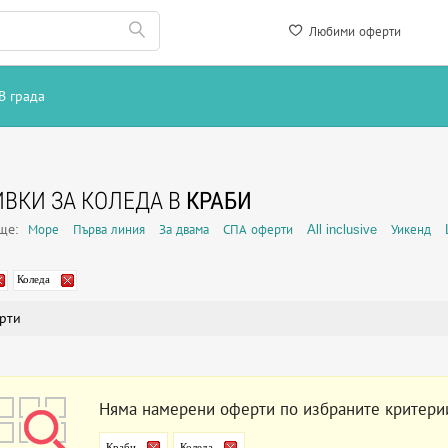
Любими оферти
В града
ВКИ ЗА КОЛЕДА В
КРАБИ
още:
Море
Първа линия
За двама
СПА оферти
All inclusive
Уикенд
Коледа
рти
Няма намерени оферти по избраните критери
Краби
Коледа