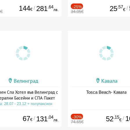
144
.64
-25%
.57
281
25
/
/
€
лв.
€
0€
34.05€
Велинград
Кавала
зен Спа Хотел във Велинград с
Tosca Beach- Кавала
ерални Басейни и СПА Пакет
а: 28.07 - 23.12 + полупансион
67
.04
-30%
.15
1
131
52
/
/
€
лв.
€
74.65€