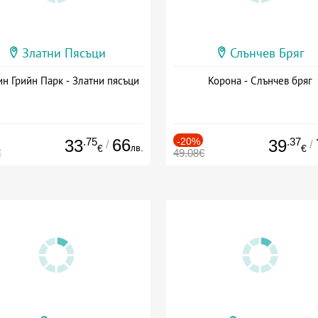
Златни Пясъци
Слънчев Бряг
н Грийн Парк - Златни пясъци
Корона - Слънчев бряг
.75
66
-20%
.37
33
39
/
/
лв.
€
€
€
49.08€