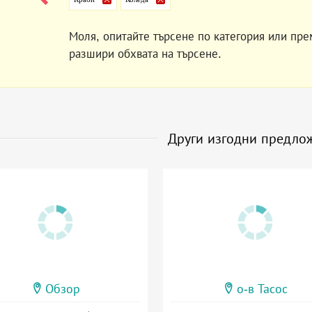
Моля, опитайте търсене по категория или пре
разшири обхвата на търсене.
Други изгодни предло
Обзор
о-в Тасос