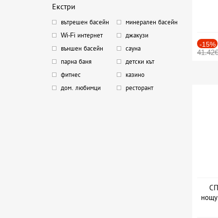
Екстри
вътрешен басейн
минерален басейн
Wi-Fi интернет
джакузи
-15%
външен басейн
сауна
41.42
парна баня
детски кът
фитнес
казино
дом. любимци
ресторант
СП
нощу
Дат