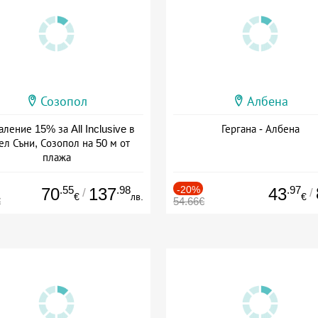
Созопол
Албена
ление 15% за All Inclusive в
Гергана - Албена
ел Съни, Созопол на 50 м от
плажа
а: 30.07 - 30.09 + all inclusive
.55
.98
-20%
.97
70
137
43
/
/
€
лв.
€
€
54.66€