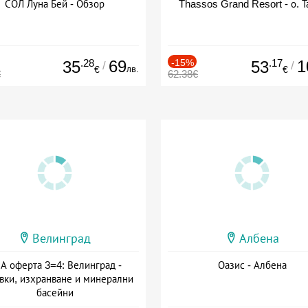
СОЛ Луна Бей - Обзор
Thassos Grand Resort - о. Т
.28
69
-15%
.17
1
35
53
/
/
лв.
€
€
€
62.38€
Велинград
Албена
А оферта 3=4: Велинград -
Оазис - Албена
вки, изхранване и минерални
басейни
а: 01.07 - 30.09 + полупансион