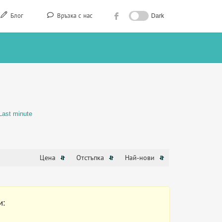
Блог
Връзка с нас
Dark
Last minute
Цена
Отстъпка
Най-нови
и: