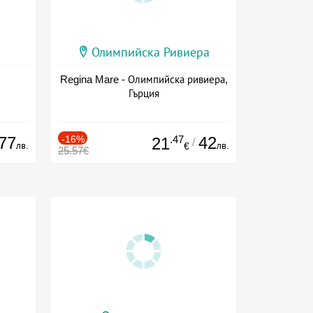
Олимпийска Ривиера
Regina Mare - Олимпийска ривиера,
Гърция
77
-16%
.47
42
21
/
лв.
лв.
€
25.57€