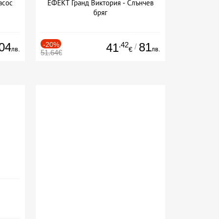
асос
ЕФЕКТ Гранд Виктория - Слънчев
бряг
04
-20%
.42
81
41
/
лв.
лв.
€
51.64€