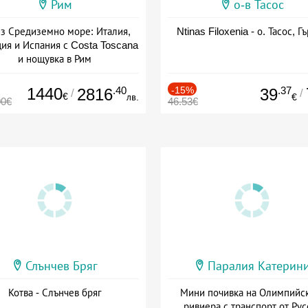
Рим
о-в Тасос
з Средиземно море: Италия,
Ntinas Filoxenia - о. Тасос, Г
ия и Испания с Costa Toscana
и нощувка в Рим
+ пълен пансион
1440
.40
-15%
.37
2816
39
/
/
€
лв.
€
00€
46.53€
Слънчев Бряг
Паралия Катерин
Котва - Слънчев бряг
Мини почивка на Олимпийс
ривиера с транспорт от Рус