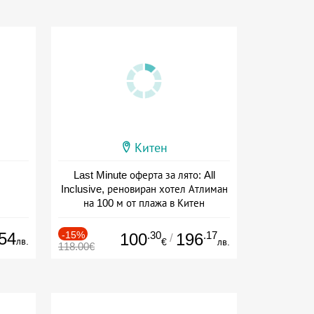
Китен
Last Minute оферта за лято: All
Inclusive, реновиран хотел Атлиман
на 100 м от плажа в Китен
Дата: 01.06 - 29.09 + all inclusive
54
-15%
.30
.17
100
196
/
лв.
€
лв.
118.00€