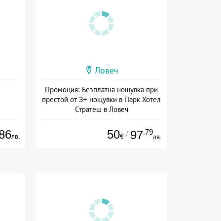
Ловеч
Промоция: Безплатна нощувка при
престой от 3+ нощувки в Парк Хотел
Стратеш в Ловеч
Дата: 14.05 - 01.10 + полупансион
86
50
.79
97
/
лв.
€
лв.