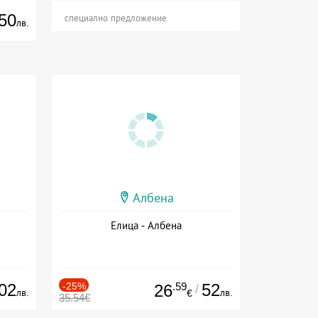
50
специално предложение
лв.
Албена
Елица - Албена
02
-25%
.59
52
26
/
лв.
лв.
€
35.54€