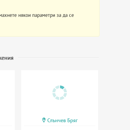
махнете някои параметри за да се
жения
Слънчев Бряг