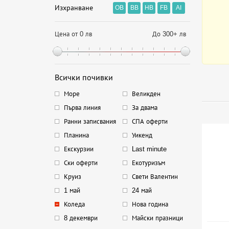
Изхранване
OB
BB
HB
FB
AI
Цена от 0 лв
До 300+ лв
Всички почивки
Море
Великден
Първа линия
За двама
Ранни записвания
СПА оферти
Планина
Уикенд
Екскурзии
Last minute
Ски оферти
Екотуризъм
Круиз
Свети Валентин
1 май
24 май
Коледа
Нова година
8 декември
Майски празници