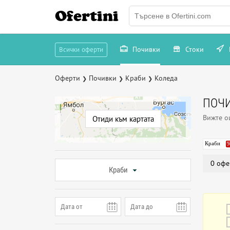
Ofertini
Почивки
Стоки
Всички оферти
Оферти
Почивки
Краби
Коледа
❯
❯
❯
ПОЧИ
Вижте 
Отиди към картата
Краби
0 офе
Краби