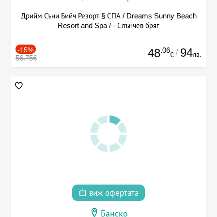
Дрийм Съни Бийч Резорт § СПА / Dreams Sunny Beach
Resort and Spa / - Слънчев бряг
-15%
.06
94
48
/
лв.
€
56.75€
виж офертата
Банско