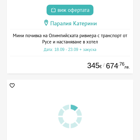
виж офертата
Паралия Катерини
Мини почивка на Олимпийската ривиера с транспорт от
Русе и настаняване в хотел
Дата: 18.09 - 23.09 + закуска
345
.76
674
/
€
лв.