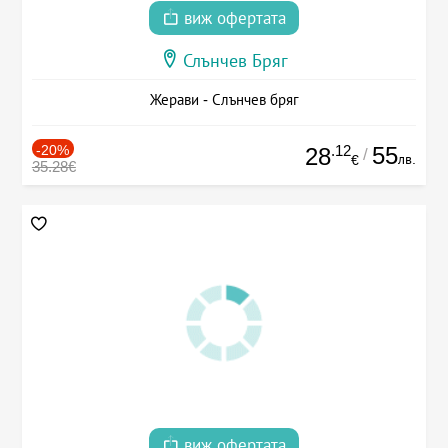
виж офертата
Слънчев Бряг
Жерави - Слънчев бряг
-20%
.12
55
28
/
лв.
€
35.28€
виж офертата