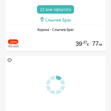
виж офертата
Слънчев Бряг
Корона - Слънчев бряг
-20%
.37
77
39
/
лв.
€
49.08€