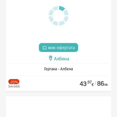
виж офертата
Албена
Гергана - Албена
-20%
.97
86
43
/
лв.
€
54.66€