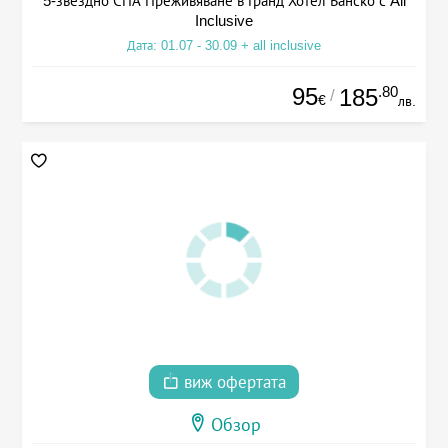
5-звездно СПА Преживяване в Гранд Хотел Банско с All
Inclusive
Дата: 01.07 - 30.09 + all inclusive
95
.80
185
/
€
лв.
виж офертата
Обзор