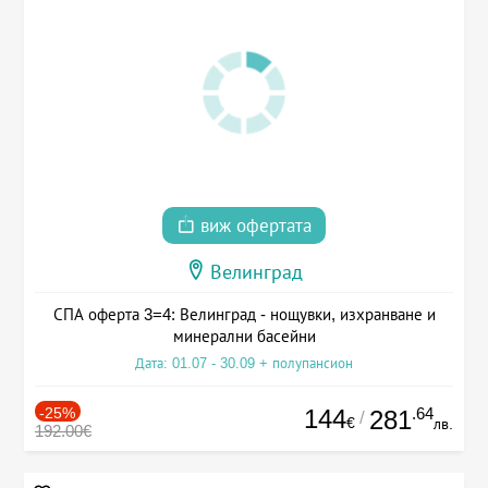
виж офертата
Велинград
СПА оферта 3=4: Велинград - нощувки, изхранване и
минерални басейни
Дата: 01.07 - 30.09 + полупансион
-25%
144
.64
281
/
€
лв.
192.00€