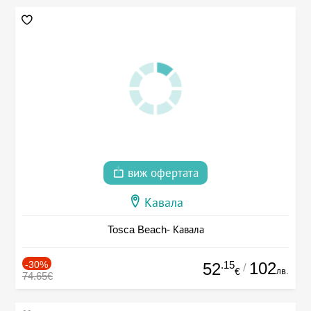
виж офертата
Кавала
Tosca Beach- Кавала
-30%
.15
102
52
/
лв.
€
74.65€