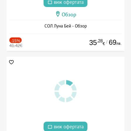
виж офертата
Обзор
СОЛ Луна Бей - Обзор
-15%
.28
69
35
/
лв.
€
41.42€
виж офертата