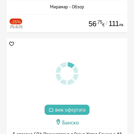
Мирамар - Обзор
-25%
.75
111
56
/
лв.
€
75.67€
виж офертата
Банско