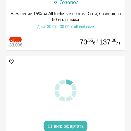
Созопол
Намаление 15% за All Inclusive в хотел Съни, Созопол на
50 м от плажа
Дата: 30.07 - 30.09 + all inclusive
-15%
.55
.98
70
137
/
€
лв.
83.00€
виж офертата