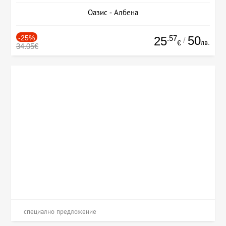
Оазис - Албена
-25%
.57
50
25
/
лв.
€
34.05€
специално предложение