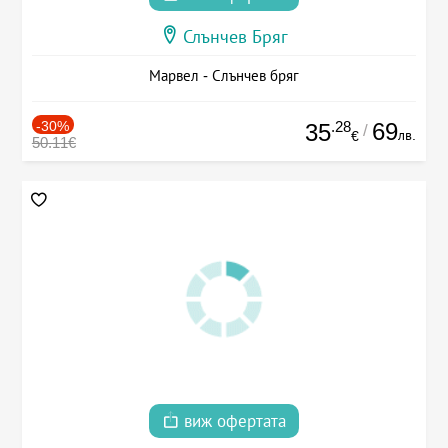
Слънчев Бряг
Марвел - Слънчев бряг
-30%
.28
69
35
/
лв.
€
50.11€
виж офертата