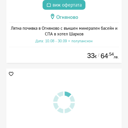
виж офертата
Огняново
Лятна почивка в Огняново с външен минерален басейн и
СПА в хотел Шарков
Дата: 10.08 - 30.09 + полупансион
33
.54
64
/
€
лв.