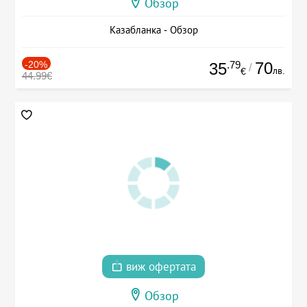
Обзор
Казабланка - Обзор
-20%
.79
70
35
/
лв.
€
44.99€
виж офертата
Обзор