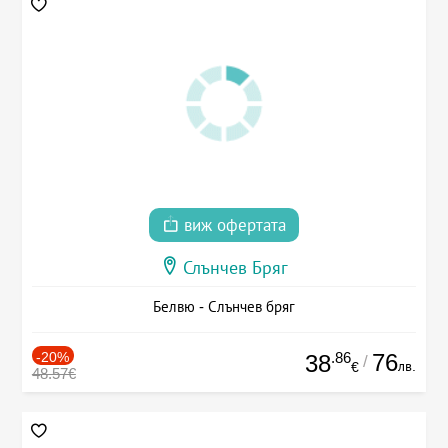
виж офертата
Слънчев Бряг
Белвю - Слънчев бряг
-20%
.86
76
38
/
лв.
€
48.57€