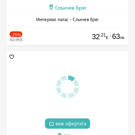
Слънчев Бряг
Империал палас - Слънчев бряг
-25%
.21
63
32
/
лв.
€
42.95€
виж офертата