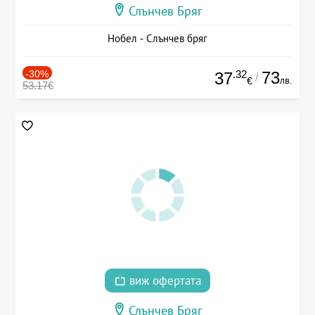
Слънчев Бряг
Нобел - Слънчев бряг
-30%
.32
73
37
/
лв.
€
53.17€
виж офертата
Слънчев Бряг