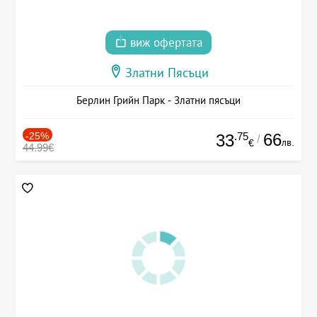
виж офертата
Златни Пясъци
Берлин Грийн Парк - Златни пясъци
-25%
.75
66
33
/
лв.
€
44.99€