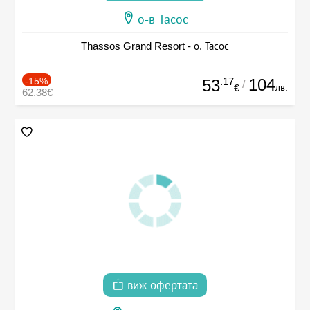
о-в Тасос
Thassos Grand Resort - о. Тасос
-15%
.17
104
53
/
лв.
€
62.38€
виж офертата