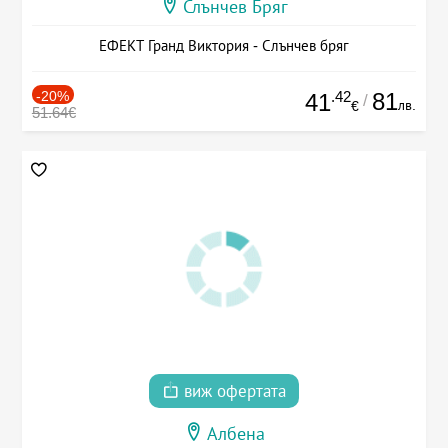
Слънчев Бряг
ЕФЕКТ Гранд Виктория - Слънчев бряг
-20%
.42
81
41
/
лв.
€
51.64€
виж офертата
Албена