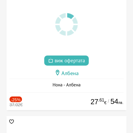
виж офертата
Албена
Нона - Албена
-25%
.61
54
27
/
лв.
€
37.02€