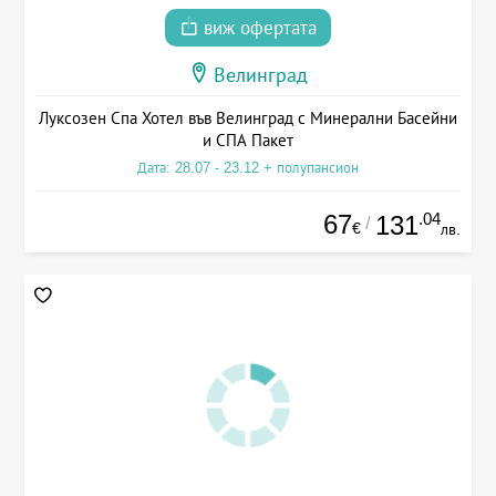
виж офертата
Велинград
Луксозен Спа Хотел във Велинград с Минерални Басейни
и СПА Пакет
Дата: 28.07 - 23.12 + полупансион
67
.04
131
/
€
лв.