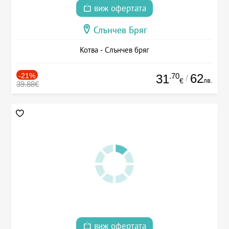
виж офертата
Слънчев Бряг
Котва - Слънчев бряг
-21%
.70
62
31
/
лв.
€
39.88€
виж офертата