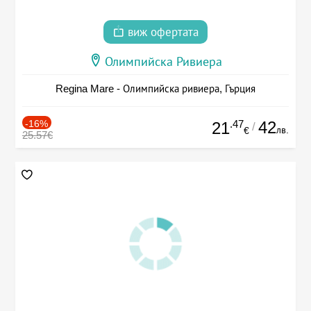
виж офертата
Олимпийска Ривиера
Regina Mare - Олимпийска ривиера, Гърция
-16%
.47
42
21
/
лв.
€
25.57€