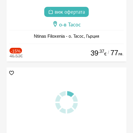
виж офертата
о-в Тасос
Ntinas Filoxenia - о. Тасос, Гърция
-15%
.37
77
39
/
лв.
€
46.53€