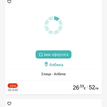
виж офертата
Албена
Елица - Албена
-25%
.59
52
26
/
лв.
€
35.54€