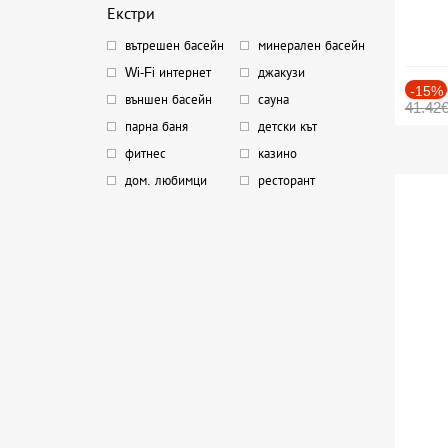
Екстри
вътрешен басейн
минерален басейн
Wi-Fi интернет
джакузи
-15%
външен басейн
сауна
41.42
парна баня
детски кът
фитнес
казино
дом. любимци
ресторант