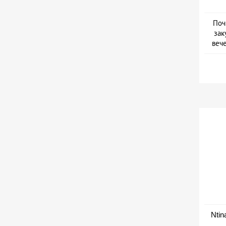
Поч
зак
веч
Дат
Ntin