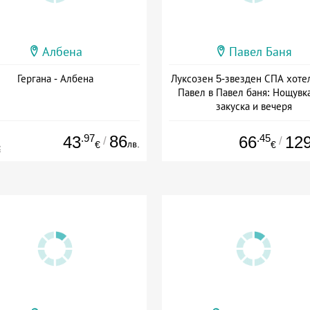
Албена
Павел Баня
Гергана - Албена
Луксозен 5-звезден СПА хоте
Павел в Павел баня: Нощувка
закуска и вечеря
Дата: 17.07 - 22.12 + полупан
.97
86
.45
43
66
12
/
/
лв.
€
€
€