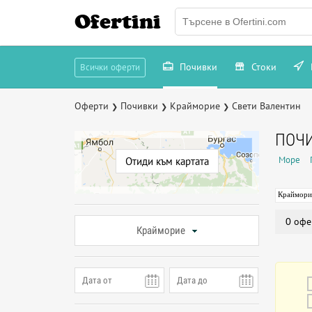
Ofertini
Почивки
Стоки
Всички оферти
Оферти
Почивки
Крайморие
Свети Валентин
❯
❯
❯
ПОЧИ
Море
Отиди към картата
Краймори
0 офе
Крайморие