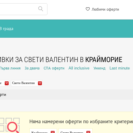
Любими оферти
В града
ВКИ ЗА СВЕТИ ВАЛЕНТИН В
КРАЙМОРИЕ
Първа линия
За двама
СПА оферти
All inclusive
Уикенд
Last minute
е
Свети Валентин
рти
Няма намерени оферти по избраните критери
Крайморие
Свети Валентин