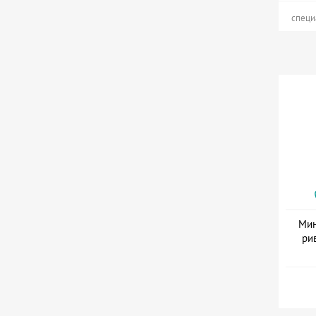
специ
Мин
ри