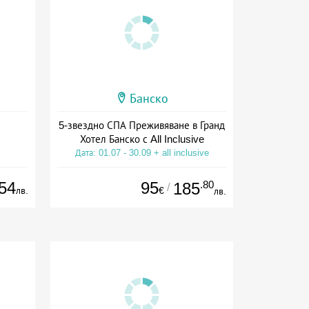
Банско
5-звездно СПА Преживяване в Гранд
Хотел Банско с All Inclusive
Дата: 01.07 - 30.09 + all inclusive
54
95
.80
185
/
лв.
€
лв.