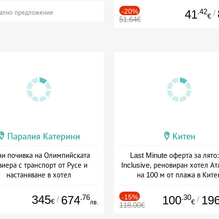
-20%
.42
41
/
ално предложение
€
51.64€
Паралия Катерини
Китен
и почивка на Олимпийската
Last Minute оферта за лято: 
виера с транспорт от Русе и
Inclusive, реновиран хотел А
настаняване в хотел
на 100 м от плажа в Ките
Дата: 18.09 - 23.09 + закуска
Дата: 01.06 - 29.09 + all inclus
345
.76
-15%
.30
674
100
19
/
/
€
лв.
€
118.00€