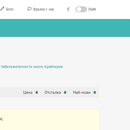
Блог
Връзка с нас
Dark
Забележителности около Крайморие
Цена
Отстъпка
Най-нови
и: