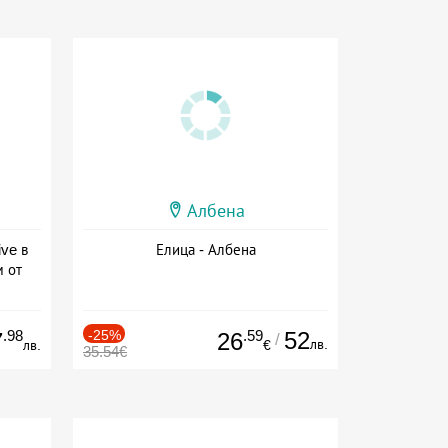
Албена
ive в
Елица - Албена
м от
ive
.98
-25%
.59
52
7
26
/
лв.
лв.
€
35.54€