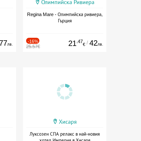
Олимпийска Ривиера
Regina Mare - Олимпийска ривиера,
Гърция
77
-16%
.47
42
21
/
лв.
лв.
€
25.57€
Хисаря
Луксозен СПА релакс в най-новия
хотел Империя в Хисаря