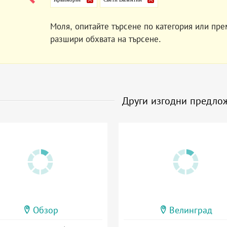
Моля, опитайте търсене по категория или пре
разшири обхвата на търсене.
Други изгодни предло
Обзор
Велинград