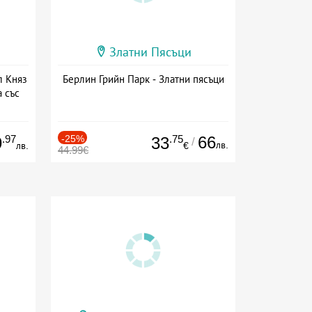
Златни Пясъци
л Княз
Берлин Грийн Парк - Златни пясъци
 със
сион
.97
-25%
.75
66
9
33
/
лв.
лв.
€
44.99€