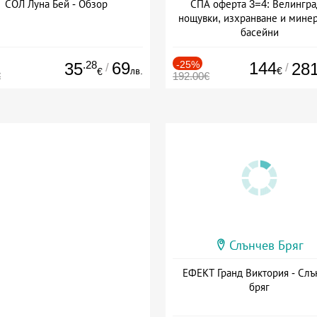
СОЛ Луна Бей - Обзор
СПА оферта 3=4: Велингра
нощувки, изхранване и мине
басейни
Дата: 01.07 - 30.09 + полупан
.28
69
-25%
144
35
28
/
/
лв.
€
€
€
192.00€
Слънчев Бряг
ЕФЕКТ Гранд Виктория - Слъ
бряг