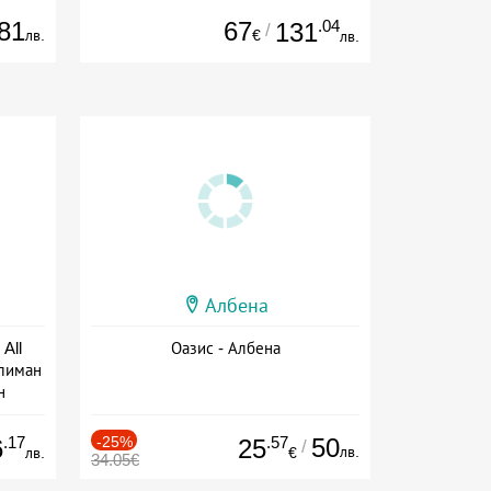
81
67
.04
131
/
лв.
€
лв.
Албена
All
Оазис - Албена
тлиман
н
ive
.17
-25%
.57
50
6
25
/
лв.
лв.
€
34.05€