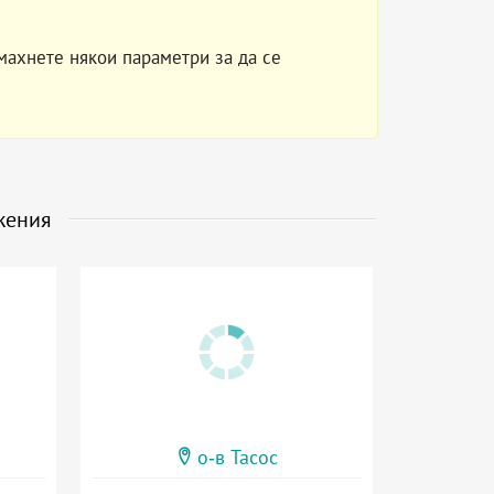
махнете някои параметри за да се
жения
о-в Тасос