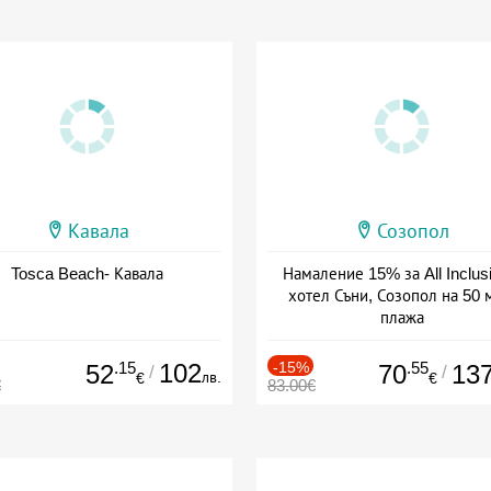
Кавала
Созопол
Tosca Beach- Кавала
Намаление 15% за All Inclus
хотел Съни, Созопол на 50 
плажа
Дата: 30.07 - 30.09 + all inclus
.15
102
-15%
.55
52
70
13
/
/
лв.
€
€
€
83.00€