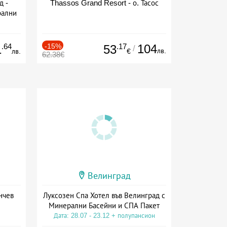
д -
Thassos Grand Resort - о. Тасос
рални
сион
.64
-15%
.17
104
1
53
/
лв.
лв.
€
62.38€
Велинград
нчев
Луксозен Спа Хотел във Велинград с
Минерални Басейни и СПА Пакет
Дата: 28.07 - 23.12 + полупансион