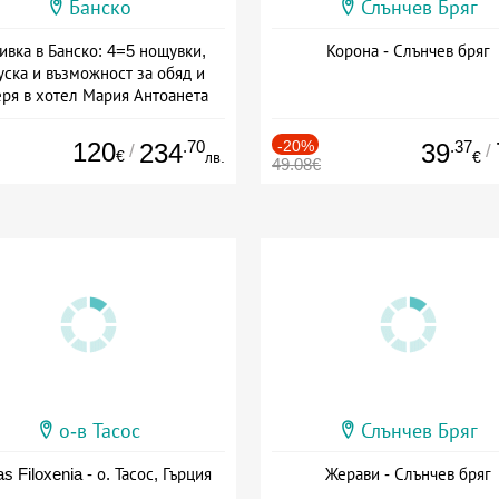
Банско
Слънчев Бряг
ивка в Банско: 4=5 нощувки,
Корона - Слънчев бряг
уска и възможност за обяд и
еря в хотел Мария Антоанета
а: 16.07 - 07.09 + полупансион
120
.70
-20%
.37
234
39
/
/
€
лв.
€
49.08€
о-в Тасос
Слънчев Бряг
as Filoxenia - о. Тасос, Гърция
Жерави - Слънчев бряг