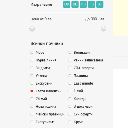
Изхранване
OB
BB
HB
FB
AI
Цена от 0 лв
До 300+ лв
Всички почивки
Море
Великден
Първа линия
Ранни записвания
За двама
СПА оферти
Уикенд
Планина
Екскурзии
Last minute
Свети Валентин
1 май
24 май
Коледа
Нова година
8 декември
Майски празници
Ски оферти
Екотуризъм
Круиз