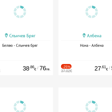
Слънчев Бряг
Албена
Белвю - Слънчев бряг
Нона - Албена
.86
76
-25%
.61
38
27
/
/
лв.
€
€
€
37.02€