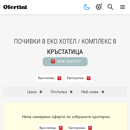
Почивки
Стоки
В града
Всички оферти
Ofertini
ПОЧИВКИ В ЕКО ХОТЕЛ / КОМПЛЕКС В
КРЪСТАТИЦА
ВИЖ ФИЛТРИ
Кръстатица
Екотуризъм
Цена
Отстъпка
Най-нови
Няма намерени оферти по избраните критерии:
Кръстатица
Екотуризъм