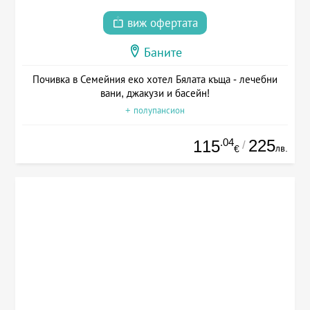
виж офертата
Баните
Почивка в Семейния еко хотел Бялата къща - лечебни
вани, джакузи и басейн!
+ полупансион
.04
225
115
/
лв.
€