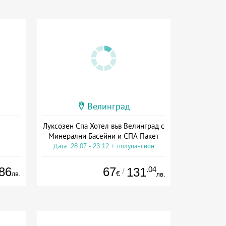
Велинград
Луксозен Спа Хотел във Велинград с
Минерални Басейни и СПА Пакет
Дата: 28.07 - 23.12 + полупансион
86
67
.04
131
/
лв.
€
лв.