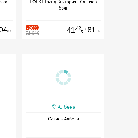
асос
ЕФЕКТ Гранд Виктория - Слънчев
бряг
04
-20%
.42
81
41
/
лв.
лв.
€
51.64€
Албена
Оазис - Албена