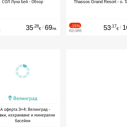
СОЛ Луна Бей - Обзор
Thassos Grand Resort - о. Т
.28
69
-15%
.17
1
35
53
/
/
лв.
€
€
€
62.38€
Велинград
А оферта 3=4: Велинград -
вки, изхранване и минерални
басейни
а: 01.07 - 30.09 + полупансион