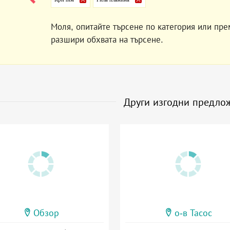
Моля, опитайте търсене по категория или пре
разшири обхвата на търсене.
Други изгодни предло
Обзор
о-в Тасос