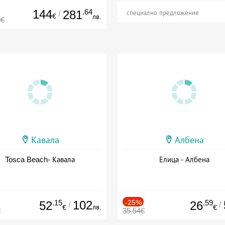
144
.64
281
/
специално предложение
€
лв.
0€
Кавала
Албена
Tosca Beach- Кавала
Елица - Албена
.15
102
-25%
.59
52
26
/
/
лв.
€
€
€
35.54€