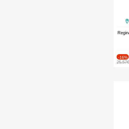
Regin
-16%
25.57