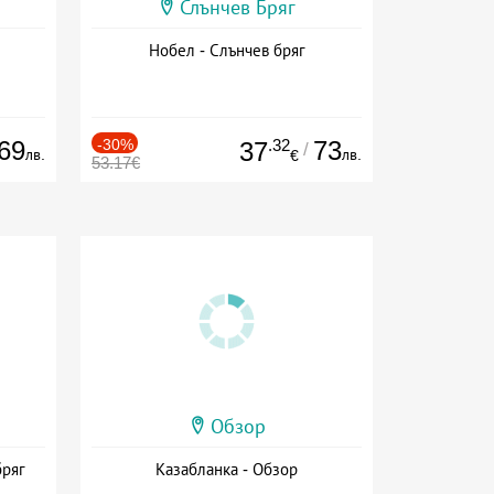
Слънчев Бряг
Нобел - Слънчев бряг
69
-30%
.32
73
37
/
лв.
лв.
€
53.17€
Обзор
бряг
Казабланка - Обзор