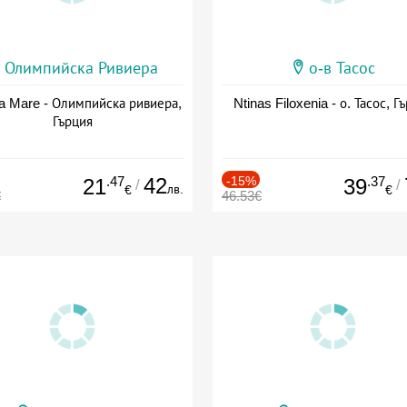
Олимпийска Ривиера
о-в Тасос
a Mare - Олимпийска ривиера,
Ntinas Filoxenia - о. Тасос, Г
Гърция
.47
42
-15%
.37
21
39
/
/
лв.
€
€
€
46.53€