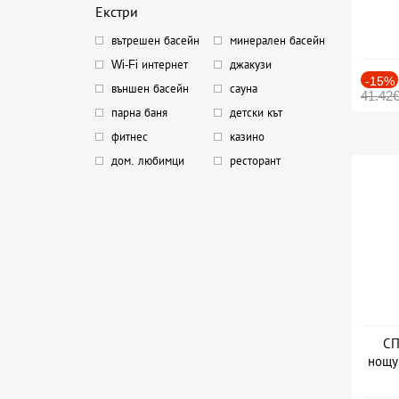
Екстри
вътрешен басейн
минерален басейн
Wi-Fi интернет
джакузи
-15%
външен басейн
сауна
41.42
парна баня
детски кът
фитнес
казино
дом. любимци
ресторант
СП
нощу
Дат