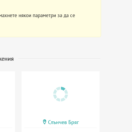
махнете някои параметри за да се
жения
Слънчев Бряг