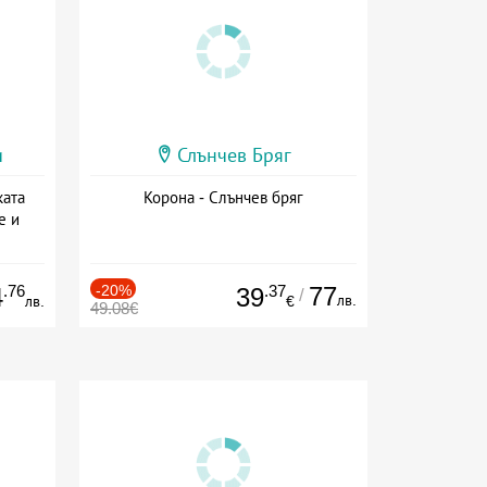
и
Слънчев Бряг
ката
Корона - Слънчев бряг
е и
а
.76
-20%
.37
77
4
39
/
лв.
лв.
€
49.08€