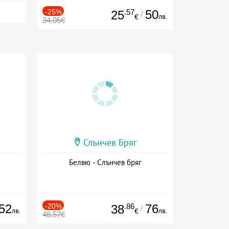
-25%
.57
50
25
/
лв.
€
34.05€
Слънчев Бряг
Белвю - Слънчев бряг
52
-20%
.86
76
38
/
лв.
лв.
€
48.57€