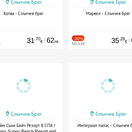
Слънчев Бряг
Слънчев Бряг
Котва - Слънчев бряг
Марвел - Слънчев бряг
.70
62
-30%
.28
31
35
/
/
лв.
€
€
€
50.11€
Слънчев Бряг
Слънчев Бряг
йм Съни Бийч Резорт § СПА /
Империал палас - Слънчев 
ms Sunny Beach Resort and