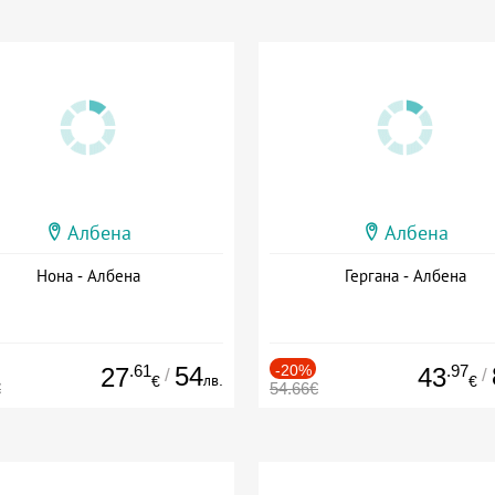
Албена
Албена
Нона - Албена
Гергана - Албена
.61
54
-20%
.97
27
43
/
/
лв.
€
€
€
54.66€