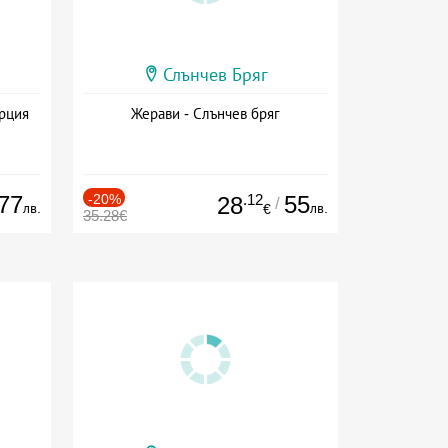
Слънчев Бряг
ърция
Жерави - Слънчев бряг
77
-20%
.12
55
28
/
лв.
лв.
€
35.28€