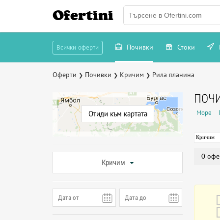
Ofertini
Почивки
Стоки
Всички оферти
Оферти
Почивки
Кричим
Рила планина
❯
❯
❯
ПОЧИ
Море
Отиди към картата
Кричим
0 офе
Кричим