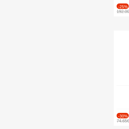
-25%
192.0
-30%
74.65