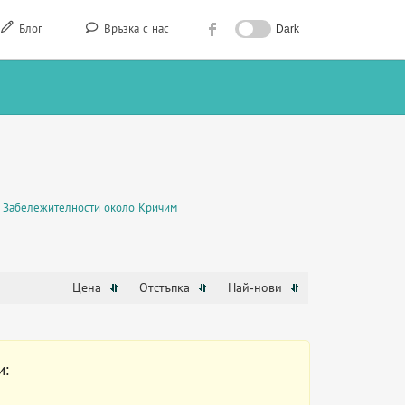
Блог
Връзка с нас
Dark
Забележителности около Кричим
Цена
Отстъпка
Най-нови
и: