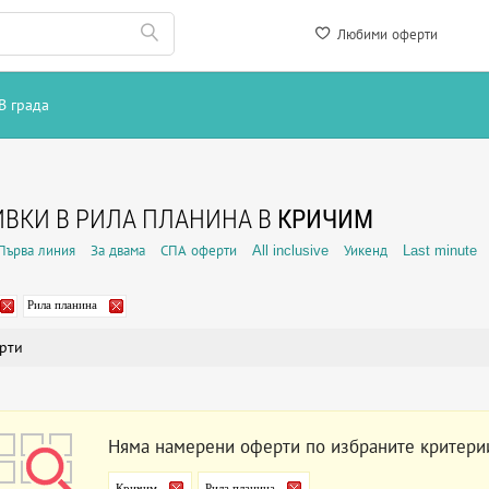
Любими оферти
В града
ВКИ В РИЛА ПЛАНИНА В
КРИЧИМ
Първа линия
За двама
СПА оферти
All inclusive
Уикенд
Last minute
Рила планина
рти
Няма намерени оферти по избраните критери
Кричим
Рила планина