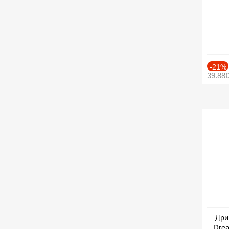
-21%
39.88
Дри
Drea