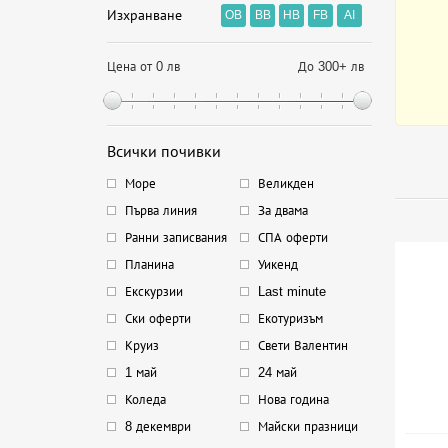
Изхранване
OB
BB
HB
FB
AI
Цена от 0 лв
До 300+ лв
Всички почивки
Море
Великден
Първа линия
За двама
Ранни записвания
СПА оферти
Планина
Уикенд
Екскурзии
Last minute
Ски оферти
Екотуризъм
Круиз
Свети Валентин
1 май
24 май
Коледа
Нова година
8 декември
Майски празници