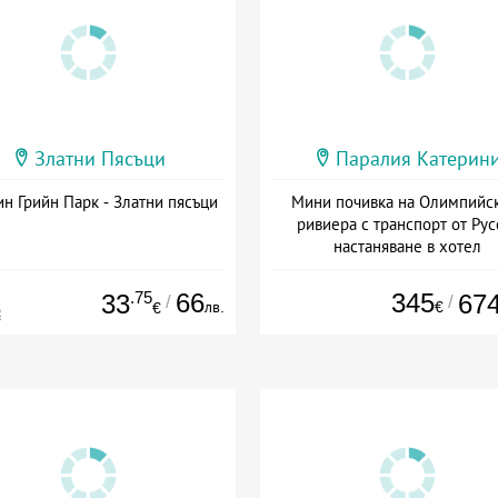
Златни Пясъци
Паралия Катерин
н Грийн Парк - Златни пясъци
Мини почивка на Олимпийс
ривиера с транспорт от Рус
настаняване в хотел
Дата: 18.09 - 23.09 + закуск
.75
66
345
33
67
/
/
лв.
€
€
€