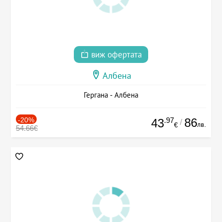
виж офертата
Албена
Гергана - Албена
-20%
.97
86
43
/
лв.
€
54.66€