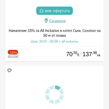
виж офертата
Созопол
Намаление 15% за All Inclusive в хотел Съни, Созопол на
50 м от плажа
Дата: 30.07 - 30.09 + all inclusive
-15%
.55
.98
70
137
/
€
лв.
83.00€