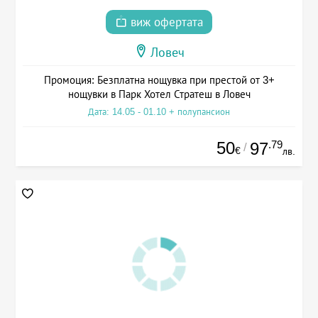
виж офертата
Ловеч
Промоция: Безплатна нощувка при престой от 3+
нощувки в Парк Хотел Стратеш в Ловеч
Дата: 14.05 - 01.10 + полупансион
50
.79
97
/
€
лв.