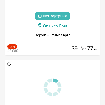
виж офертата
Слънчев Бряг
Корона - Слънчев бряг
-20%
.37
77
39
/
лв.
€
49.08€