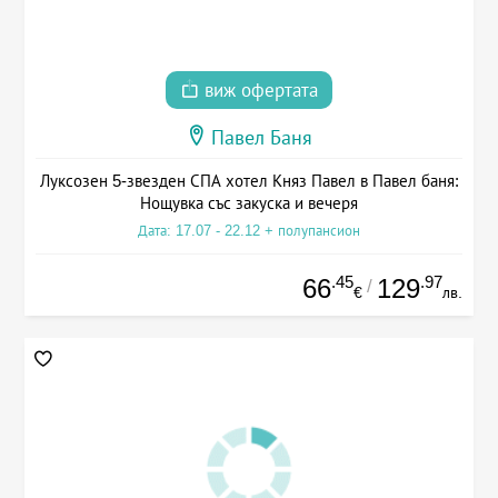
виж офертата
Павел Баня
Луксозен 5-звезден СПА хотел Княз Павел в Павел баня:
Нощувка със закуска и вечеря
Дата: 17.07 - 22.12 + полупансион
.45
.97
66
129
/
€
лв.