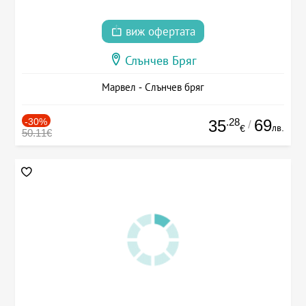
виж офертата
Слънчев Бряг
Марвел - Слънчев бряг
-30%
.28
69
35
/
лв.
€
50.11€