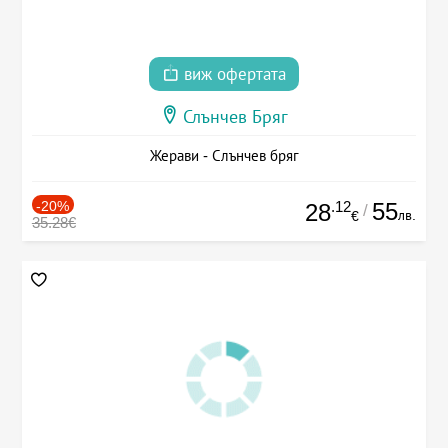
виж офертата
Слънчев Бряг
Жерави - Слънчев бряг
-20%
.12
55
28
/
лв.
€
35.28€