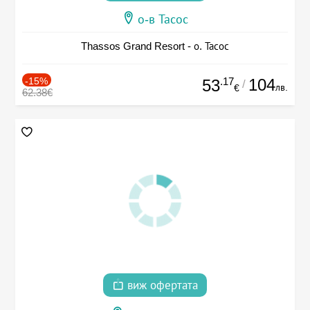
о-в Тасос
Thassos Grand Resort - о. Тасос
-15%
.17
104
53
/
лв.
€
62.38€
виж офертата