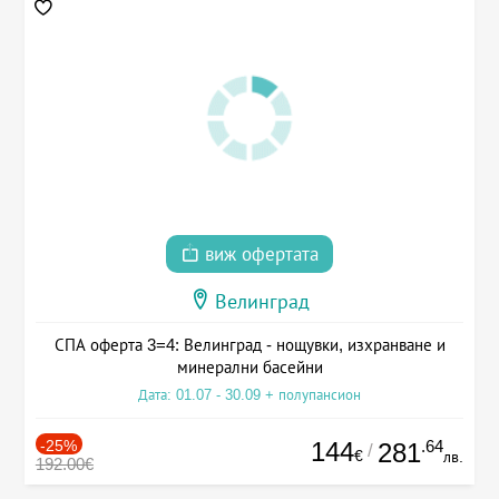
виж офертата
Велинград
СПА оферта 3=4: Велинград - нощувки, изхранване и
минерални басейни
Дата: 01.07 - 30.09 + полупансион
-25%
144
.64
281
/
€
лв.
192.00€