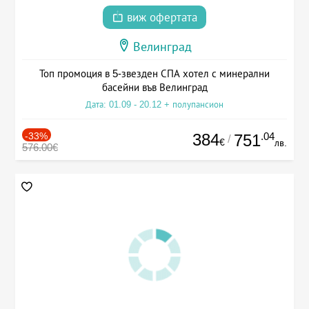
виж офертата
Велинград
Топ промоция в 5-звезден СПА хотел с минерални
басейни във Велинград
Дата: 01.09 - 20.12 + полупансион
-33%
384
.04
751
/
€
лв.
576.00€