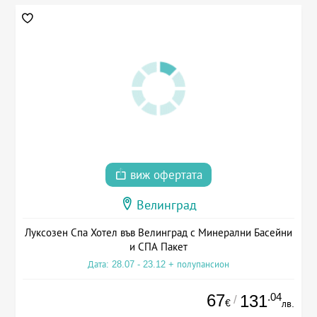
виж офертата
Велинград
Луксозен Спа Хотел във Велинград с Минерални Басейни
и СПА Пакет
Дата: 28.07 - 23.12 + полупансион
67
.04
131
/
€
лв.