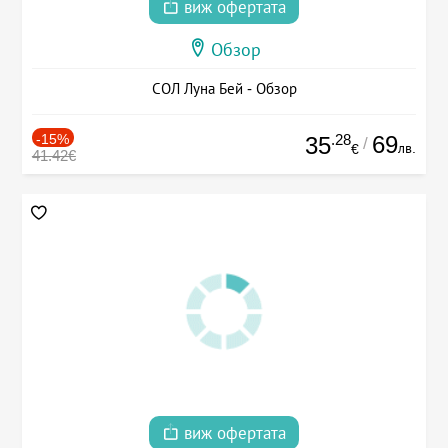
виж офертата
Обзор
СОЛ Луна Бей - Обзор
-15%
.28
69
35
/
лв.
€
41.42€
виж офертата