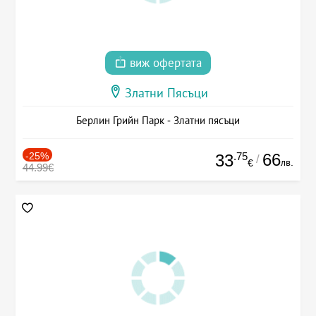
виж офертата
Златни Пясъци
Берлин Грийн Парк - Златни пясъци
-25%
.75
66
33
/
лв.
€
44.99€