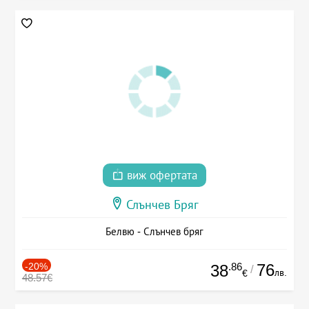
виж офертата
Слънчев Бряг
Белвю - Слънчев бряг
-20%
.86
76
38
/
лв.
€
48.57€