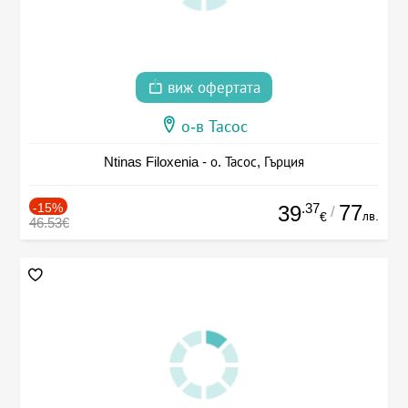
виж офертата
о-в Тасос
Ntinas Filoxenia - о. Тасос, Гърция
-15%
.37
77
39
/
лв.
€
46.53€