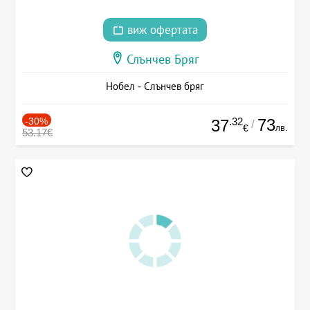
виж офертата
Слънчев Бряг
Нобел - Слънчев бряг
-30%
.32
73
37
/
лв.
€
53.17€