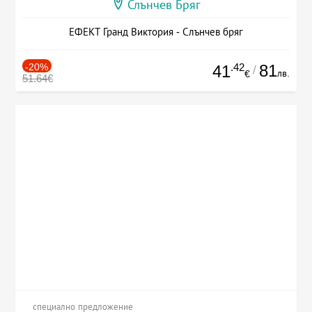
Слънчев Бряг
ЕФЕКТ Гранд Виктория - Слънчев бряг
-20%
.42
81
41
/
лв.
€
51.64€
специално предложение