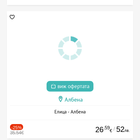
виж офертата
Албена
Елица - Албена
-25%
.59
52
26
/
лв.
€
35.54€