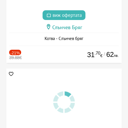
виж офертата
Слънчев Бряг
Котва - Слънчев бряг
-21%
.70
62
31
/
лв.
€
39.88€