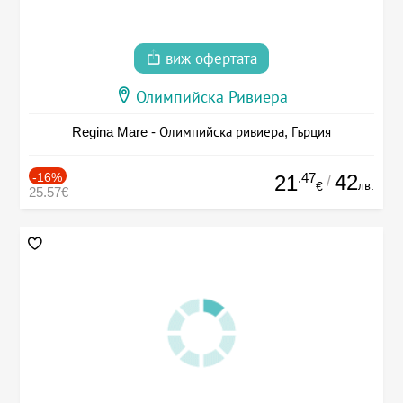
виж офертата
Олимпийска Ривиера
Regina Mare - Олимпийска ривиера, Гърция
-16%
.47
42
21
/
лв.
€
25.57€