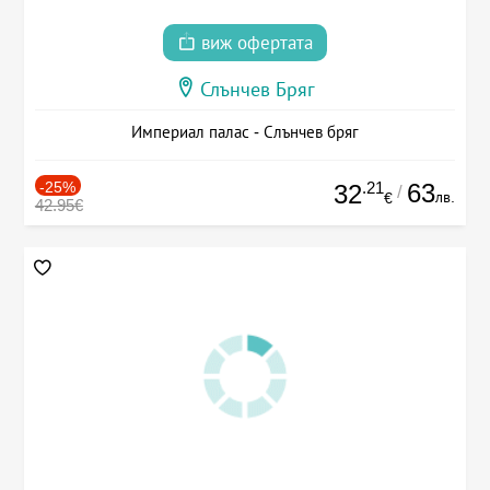
виж офертата
Слънчев Бряг
Империал палас - Слънчев бряг
-25%
.21
63
32
/
лв.
€
42.95€