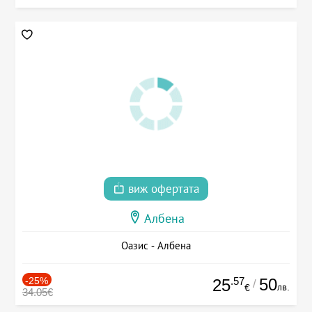
виж офертата
Албена
Оазис - Албена
-25%
.57
50
25
/
лв.
€
34.05€