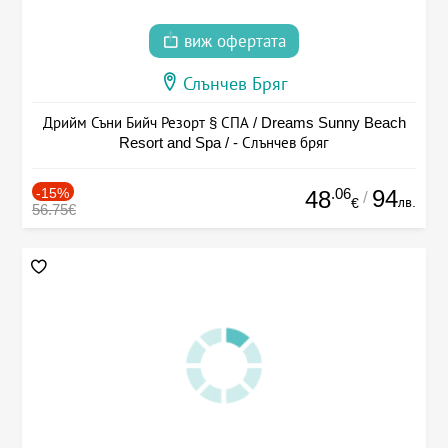
виж офертата
Слънчев Бряг
Дрийм Съни Бийч Резорт § СПА / Dreams Sunny Beach
Resort and Spa / - Слънчев бряг
-15%
.06
94
48
/
лв.
€
56.75€