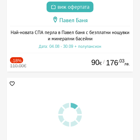
виж офертата
Павел Баня
Най-новата СПА перла в Павел баня с безплатни нощувки
и минерални басейни
Дата: 04.08 - 30.09 + полупансион
-18%
90
.03
176
/
€
лв.
110.00€