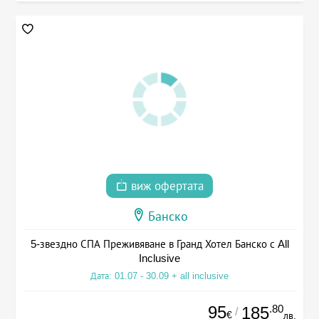
виж офертата
Банско
5-звездно СПА Преживяване в Гранд Хотел Банско с All
Inclusive
Дата: 01.07 - 30.09 + all inclusive
95
.80
185
/
€
лв.