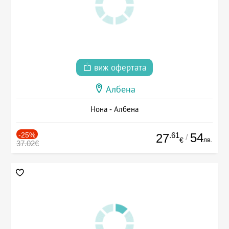
виж офертата
Албена
Нона - Албена
-25%
.61
54
27
/
лв.
€
37.02€