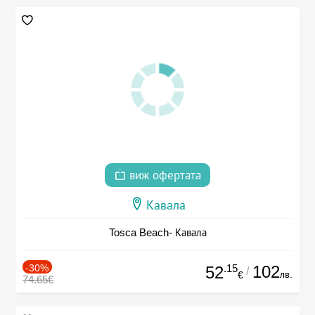
виж офертата
Кавала
Tosca Beach- Кавала
-30%
.15
102
52
/
лв.
€
74.65€