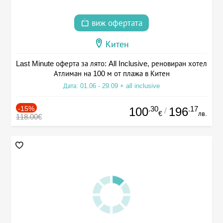
виж офертата
Китен
Last Minute оферта за лято: All Inclusive, реновиран хотел
Атлиман на 100 м от плажа в Китен
Дата: 01.06 - 29.09 + all inclusive
-15%
.30
.17
100
196
/
€
лв.
118.00€