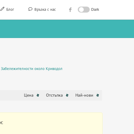
Блог
Връзка с нас
Dark
Забележителности около Криводол
Цена
Отстъпка
Най-нови
и: