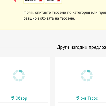
Моля, опитайте търсене по категория или пре
разшири обхвата на търсене.
Други изгодни предло
Обзор
о-в Тасос