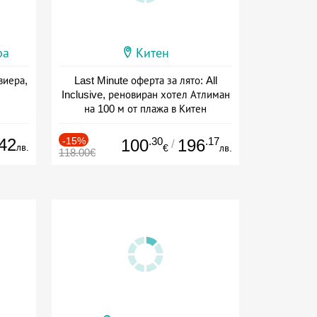
ра
Китен
виера,
Last Minute оферта за лято: All
Inclusive, реновиран хотел Атлиман
на 100 м от плажа в Китен
Дата: 01.06 - 29.09 + all inclusive
42
-15%
.30
.17
100
196
/
лв.
€
лв.
118.00€