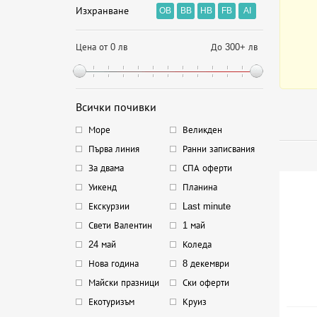
Изхранване
OB
BB
HB
FB
AI
Цена от 0 лв
До 300+ лв
Всички почивки
Море
Великден
Първа линия
Ранни записвания
За двама
СПА оферти
Уикенд
Планина
Екскурзии
Last minute
Свети Валентин
1 май
24 май
Коледа
Нова година
8 декември
Майски празници
Ски оферти
Екотуризъм
Круиз