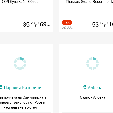
СОЛ Луна Бей - Обзор
Thassos Grand Resort - о. Т
.28
69
-15%
.17
1
35
53
/
/
лв.
€
€
€
62.38€
Паралия Катерини
Албена
и почивка на Олимпийската
Оазис - Албена
виера с транспорт от Русе и
настаняване в хотел
Дата: 18.09 - 23.09 + закуска