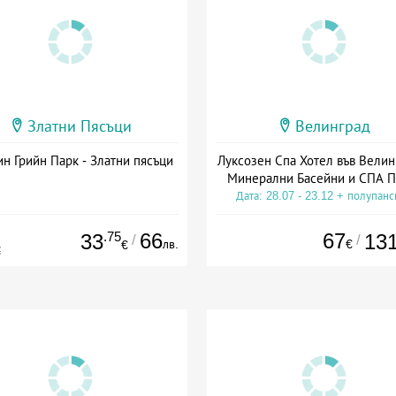
Златни Пясъци
Велинград
н Грийн Парк - Златни пясъци
Луксозен Спа Хотел във Велин
Минерални Басейни и СПА П
Дата: 28.07 - 23.12 + полупан
.75
66
67
33
13
/
/
лв.
€
€
€