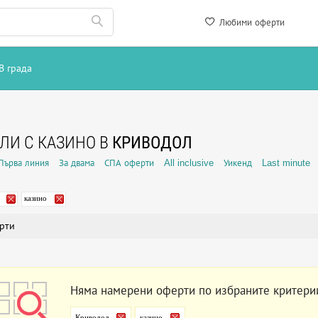
Любими оферти
В града
ЛИ С КАЗИНО В
КРИВОДОЛ
Първа линия
За двама
СПА оферти
All inclusive
Уикенд
Last minute
казино
рти
Няма намерени оферти по избраните критери
Криводол
казино