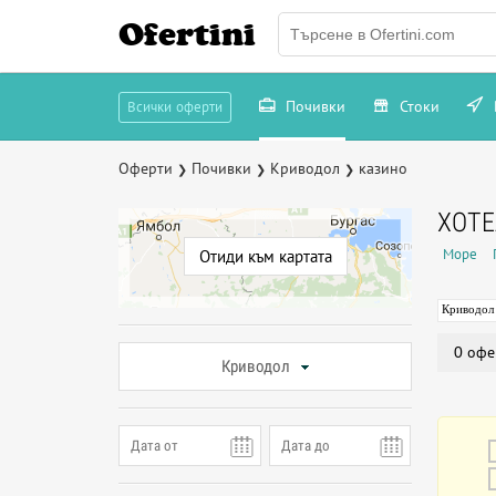
Ofertini
Почивки
Стоки
Всички оферти
Оферти
Почивки
Криводол
казино
❯
❯
❯
ХОТЕ
Море
Отиди към картата
Криводол
0 офе
Криводол