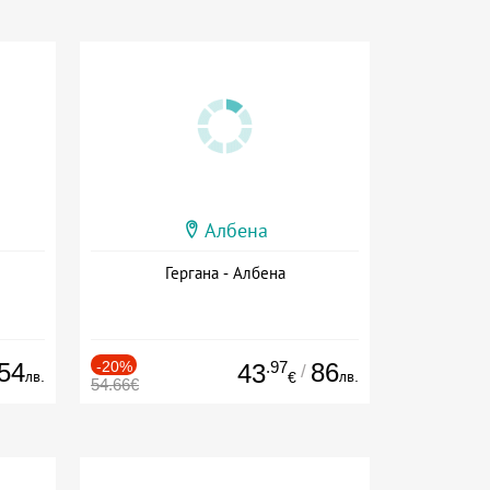
Албена
Гергана - Албена
54
-20%
.97
86
43
/
лв.
лв.
€
54.66€