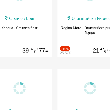
Слънчев Бряг
Олимпийска Ривие
Корона - Слънчев бряг
Regina Mare - Олимпийска ри
Гърция
.37
77
-16%
.47
39
21
/
/
лв.
€
€
€
25.57€