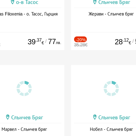
о-в Тасос
Слънчев Бряг
as Filoxenia - о. Тасос, Гърция
Жерави - Слънчев бряг
.37
77
-20%
.12
39
28
/
/
лв.
€
€
€
35.28€
Слънчев Бряг
Слънчев Бряг
Марвел - Слънчев бряг
Нобел - Слънчев бряг