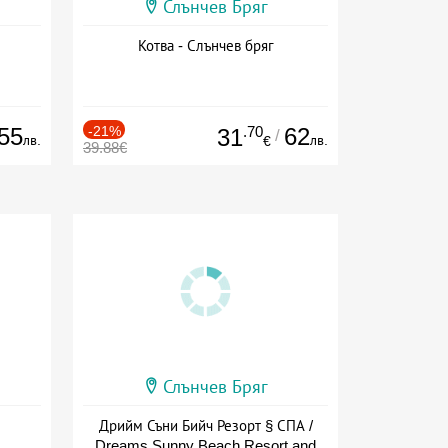
Слънчев Бряг
Котва - Слънчев бряг
55
-21%
.70
62
31
/
лв.
лв.
€
39.88€
Слънчев Бряг
Дрийм Съни Бийч Резорт § СПА /
Dreams Sunny Beach Resort and