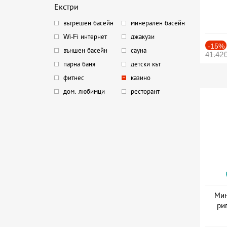
Екстри
вътрешен басейн
минерален басейн
Wi-Fi интернет
джакузи
-15%
външен басейн
сауна
41.42
парна баня
детски кът
фитнес
казино
дом. любимци
ресторант
Мин
ри