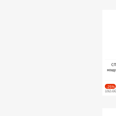
СП
нощу
Дат
-25%
192.0