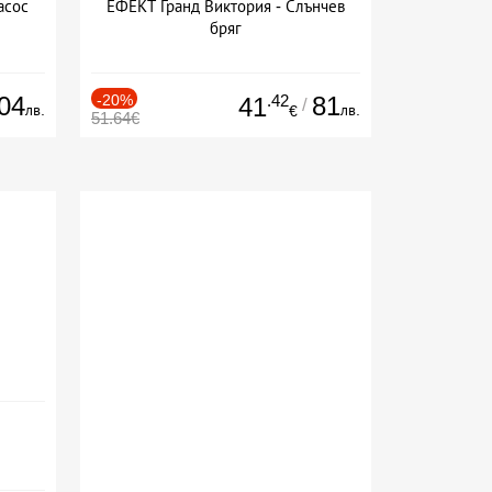
асос
ЕФЕКТ Гранд Виктория - Слънчев
бряг
04
-20%
.42
81
41
/
лв.
лв.
€
51.64€