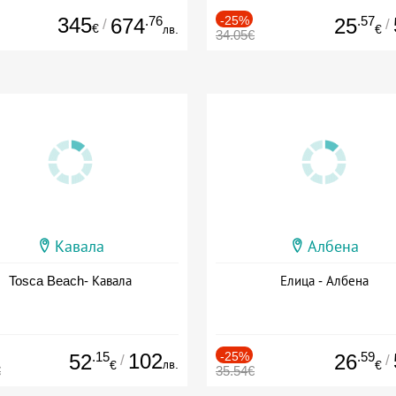
345
.76
-25%
.57
674
25
/
/
€
лв.
€
34.05€
Кавала
Албена
Tosca Beach- Кавала
Елица - Албена
.15
102
-25%
.59
52
26
/
/
лв.
€
€
€
35.54€