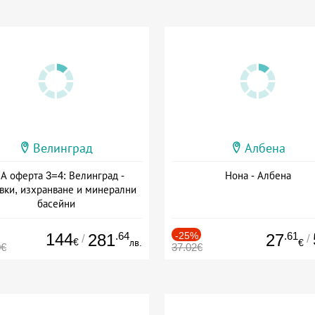
Велинград
Албена
А оферта 3=4: Велинград -
Нона - Албена
вки, изхранване и минерални
басейни
а: 01.07 - 30.09 + полупансион
144
.64
-25%
.61
281
27
/
/
€
лв.
€
0€
37.02€