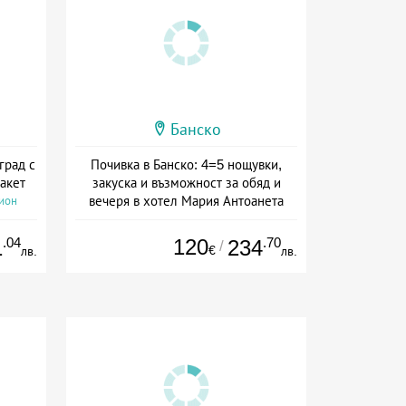
Банско
град с
Почивка в Банско: 4=5 нощувки,
акет
закуска и възможност за обяд и
вечеря в хотел Мария Антоанета
сион
Дата: 16.07 - 07.09 + полупансион
.04
120
.70
1
234
/
€
лв.
лв.