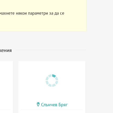
махнете някои параметри за да се
жения
Слънчев Бряг