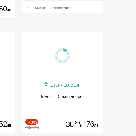
50
специално предложение
лв.
Слънчев Бряг
Белвю - Слънчев бряг
52
-20%
.86
76
38
/
лв.
лв.
€
48.57€