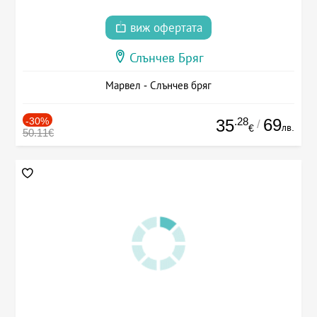
виж офертата
Слънчев Бряг
Марвел - Слънчев бряг
-30%
.28
69
35
/
лв.
€
50.11€