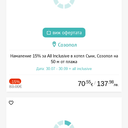
виж офертата
Созопол
Намаление 15% за All Inclusive в хотел Съни, Созопол на
50 м от плажа
Дата: 30.07 - 30.09 + all inclusive
-15%
.55
.98
70
137
/
€
лв.
83.00€