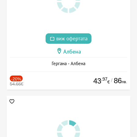
виж офертата
Албена
Гергана - Албена
-20%
.97
86
43
/
лв.
€
54.66€