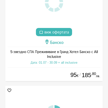
виж офертата
Банско
5-звездно СПА Преживяване в Гранд Хотел Банско с All
Inclusive
Дата: 01.07 - 30.09 + all inclusive
95
.80
185
/
€
лв.