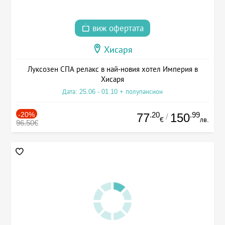
виж офертата
Хисаря
Луксозен СПА релакс в най-новия хотел Империя в
Хисаря
Дата: 25.06 - 01.10 + полупансион
-20%
.20
.99
77
150
/
€
лв.
96.50€