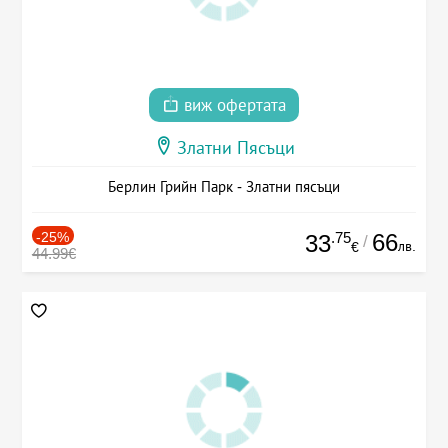
виж офертата
Златни Пясъци
Берлин Грийн Парк - Златни пясъци
-25%
.75
66
33
/
лв.
€
44.99€