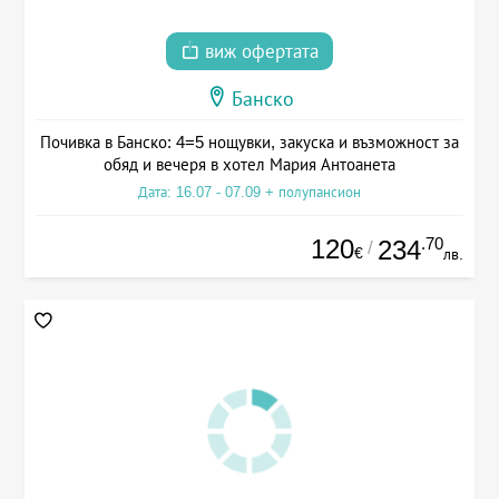
виж офертата
Банско
Почивка в Банско: 4=5 нощувки, закуска и възможност за
обяд и вечеря в хотел Мария Антоанета
Дата: 16.07 - 07.09 + полупансион
120
.70
234
/
€
лв.