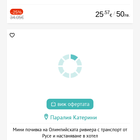
-25%
.57
50
25
/
лв.
€
34.05€
виж офертата
Паралия Катерини
Мини почивка на Олимпийската ривиера с транспорт от
Русе и настаняване в хотел