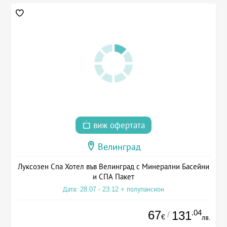
виж офертата
Велинград
Луксозен Спа Хотел във Велинград с Минерални Басейни
и СПА Пакет
Дата: 28.07 - 23.12 + полупансион
67
.04
131
/
€
лв.