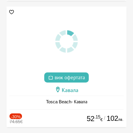
виж офертата
Кавала
Tosca Beach- Кавала
-30%
.15
102
52
/
лв.
€
74.65€