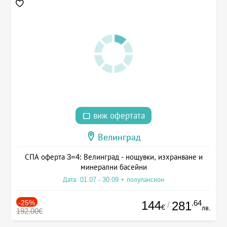
виж офертата
Велинград
СПА оферта 3=4: Велинград - нощувки, изхранване и
минерални басейни
Дата: 01.07 - 30.09 + полупансион
-25%
144
.64
281
/
€
лв.
192.00€