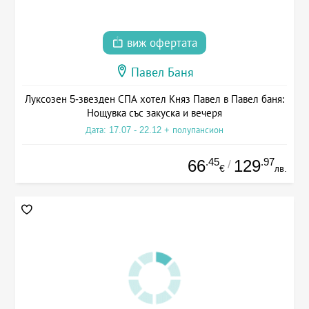
виж офертата
Павел Баня
Луксозен 5-звезден СПА хотел Княз Павел в Павел баня:
Нощувка със закуска и вечеря
Дата: 17.07 - 22.12 + полупансион
.45
.97
66
129
/
€
лв.