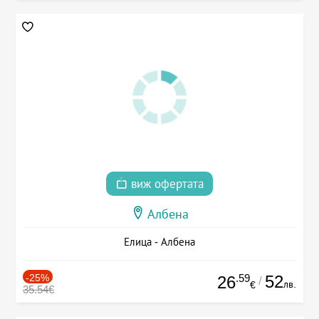
виж офертата
Албена
Елица - Албена
-25%
.59
52
26
/
лв.
€
35.54€