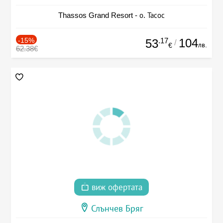
Thassos Grand Resort - о. Тасос
-15%
.17
104
53
/
лв.
€
62.38€
виж офертата
Слънчев Бряг