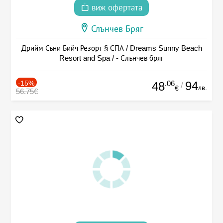
виж офертата
Слънчев Бряг
Дрийм Съни Бийч Резорт § СПА / Dreams Sunny Beach
Resort and Spa / - Слънчев бряг
-15%
.06
94
48
/
лв.
€
56.75€