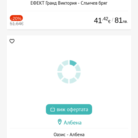
ЕФЕКТ Гранд Виктория - Слънчев бряг
-20%
.42
81
41
/
лв.
€
51.64€
виж офертата
Албена
Оазис - Албена