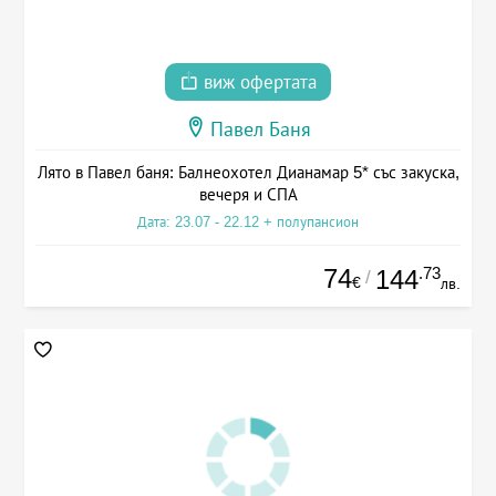
виж офертата
Павел Баня
Лято в Павел баня: Балнеохотел Дианамар 5* със закуска,
вечеря и СПА
Дата: 23.07 - 22.12 + полупансион
74
.73
144
/
€
лв.