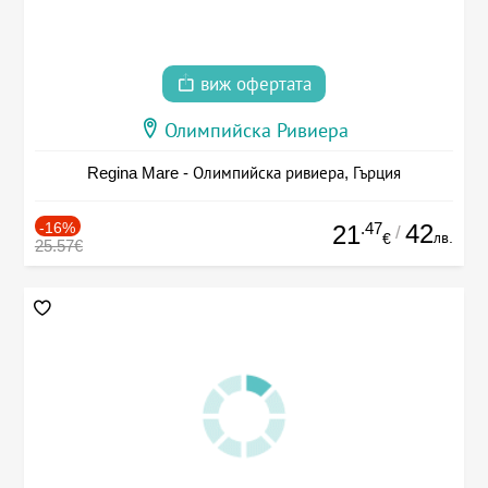
виж офертата
Олимпийска Ривиера
Regina Mare - Олимпийска ривиера, Гърция
-16%
.47
42
21
/
лв.
€
25.57€