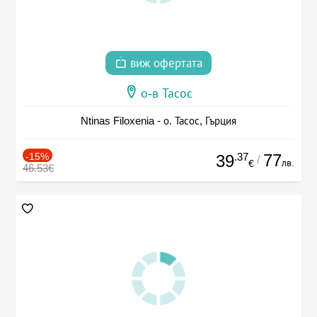
виж офертата
о-в Тасос
Ntinas Filoxenia - о. Тасос, Гърция
-15%
.37
77
39
/
лв.
€
46.53€