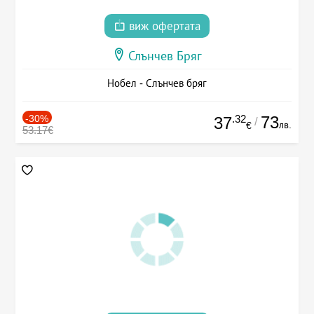
виж офертата
Слънчев Бряг
Нобел - Слънчев бряг
-30%
.32
73
37
/
лв.
€
53.17€