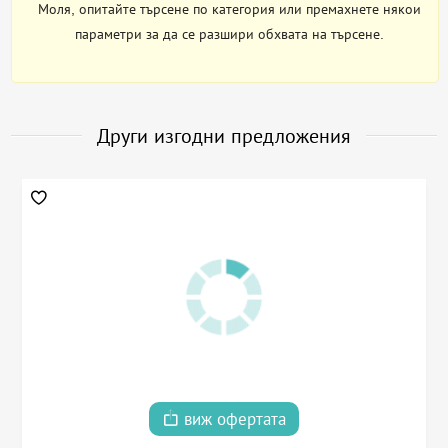
Моля, опитайте търсене по категория или премахнете някои
параметри за да се разшири обхвата на търсене.
Други изгодни предложения
виж офертата