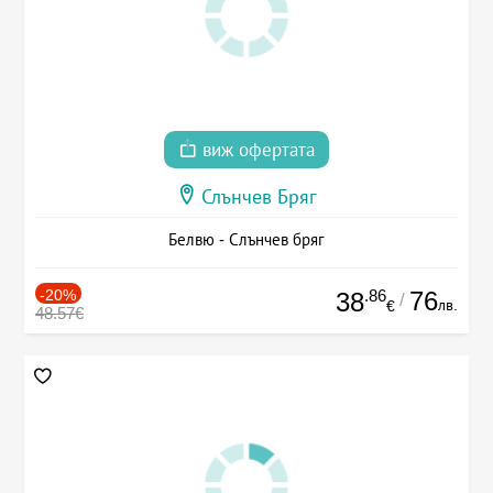
виж офертата
Слънчев Бряг
Белвю - Слънчев бряг
-20%
.86
76
38
/
лв.
€
48.57€