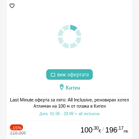
виж офертата
Китен
Last Minute оферта за лято: All Inclusive, реновиран хотел
Атлиман на 100 м от плажа в Китен
Дата: 01.06 - 29.09 + all inclusive
-15%
.30
.17
100
196
/
€
лв.
118.00€