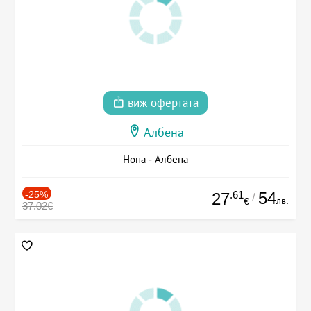
виж офертата
Албена
Нона - Албена
-25%
.61
54
27
/
лв.
€
37.02€