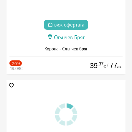
виж офертата
Слънчев Бряг
Корона - Слънчев бряг
-20%
.37
77
39
/
лв.
€
49.08€