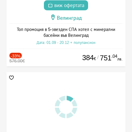
виж офертата
Велинград
Топ промоция в 5-звезден СПА хотел с минерални
басейни във Велинград
Дата: 01.09 - 20.12 + полупансион
-33%
384
.04
751
/
€
лв.
576.00€