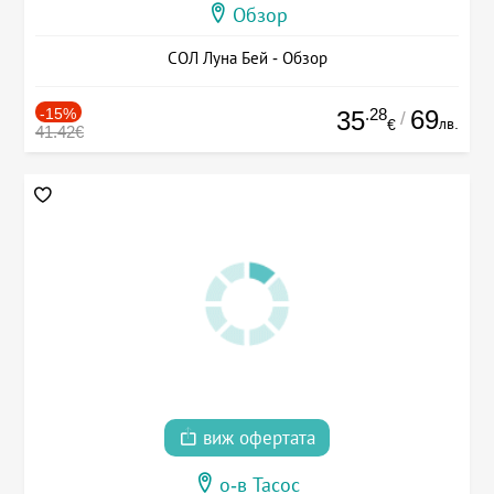
Обзор
СОЛ Луна Бей - Обзор
-15%
.28
69
35
/
лв.
€
41.42€
виж офертата
о-в Тасос