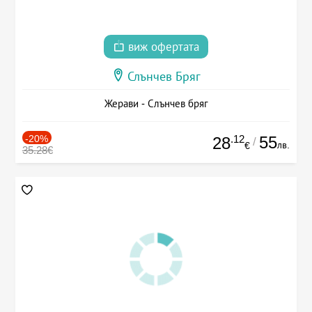
виж офертата
Слънчев Бряг
Жерави - Слънчев бряг
-20%
.12
55
28
/
лв.
€
35.28€