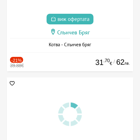
виж офертата
Слънчев Бряг
Котва - Слънчев бряг
-21%
.70
62
31
/
лв.
€
39.88€