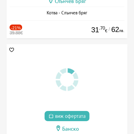
Слънчев Бряг
Котва - Слънчев бряг
-21%
.70
62
31
/
лв.
€
39.88€
виж офертата
Банско