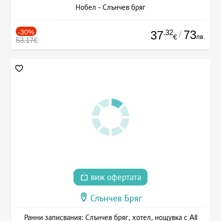
Нобел - Слънчев бряг
-30%
.32
73
37
/
лв.
€
53.17€
виж офертата
Слънчев Бряг
Ранни записвания: Слънчев бряг, хотел, нощувка с All