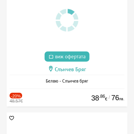
виж офертата
Слънчев Бряг
Белвю - Слънчев бряг
-20%
.86
76
38
/
лв.
€
48.57€