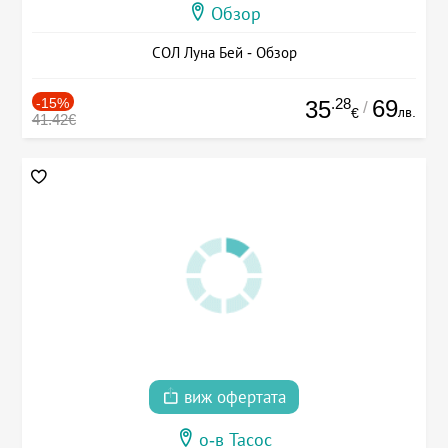
Обзор
СОЛ Луна Бей - Обзор
-15%
.28
69
35
/
лв.
€
41.42€
виж офертата
о-в Тасос