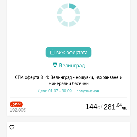
виж офертата
Велинград
СПА оферта 3=4: Велинград - нощувки, изхранване и
минерални басейни
Дата: 01.07 - 30.09 + полупансион
-25%
144
.64
281
/
€
лв.
192.00€