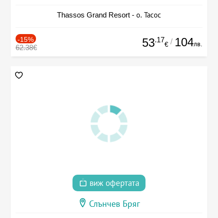
Thassos Grand Resort - о. Тасос
-15%
.17
104
53
/
лв.
€
62.38€
виж офертата
Слънчев Бряг