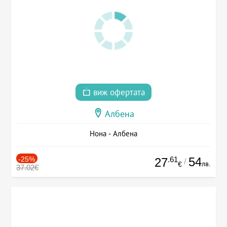
виж офертата
Албена
Нона - Албена
-25%
.61
54
27
/
лв.
€
37.02€