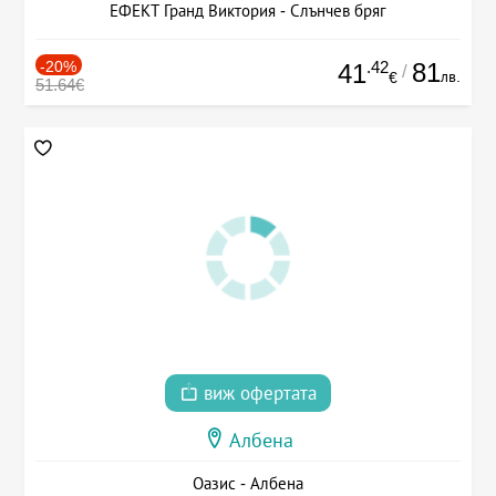
ЕФЕКТ Гранд Виктория - Слънчев бряг
-20%
.42
81
41
/
лв.
€
51.64€
виж офертата
Албена
Оазис - Албена