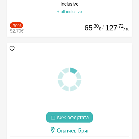
Inclusive
+ all inclusive
-30%
.30
.72
65
127
/
€
лв.
92.70€
виж офертата
Слънчев Бряг