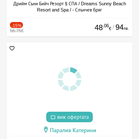
Дрийм Съни Бийч Резорт § СПА / Dreams Sunny Beach
Resort and Spa / - Слънчев бряг
-15%
.06
94
48
/
лв.
€
56.75€
виж офертата
Паралия Катерини