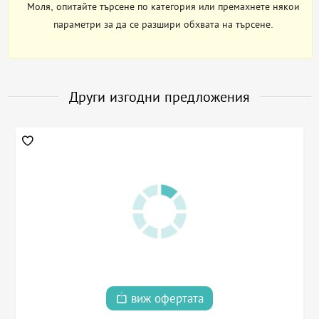
Моля, опитайте търсене по категория или премахнете някои
параметри за да се разшири обхвата на търсене.
Други изгодни предложения
виж офертата