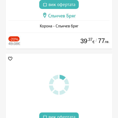
виж офертата
Слънчев Бряг
Корона - Слънчев бряг
-20%
.37
77
39
/
лв.
€
49.08€
виж офертата