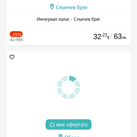
Слънчев Бряг
Империал палас - Слънчев бряг
-25%
.21
63
32
/
лв.
€
42.95€
виж офертата