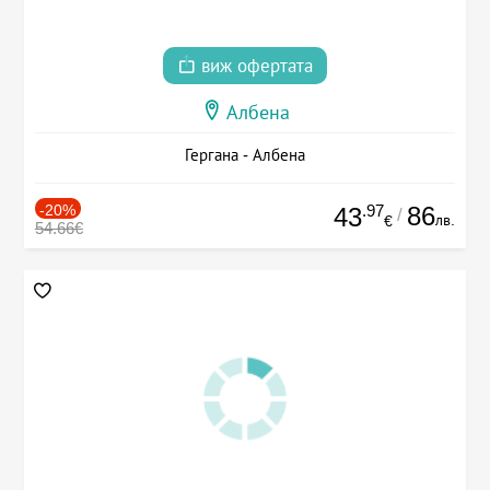
виж офертата
Албена
Гергана - Албена
-20%
.97
86
43
/
лв.
€
54.66€