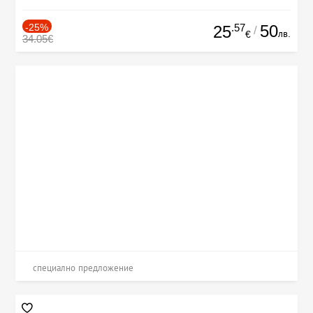
-25%
.57
50
25
/
лв.
€
34.05€
специално предложение