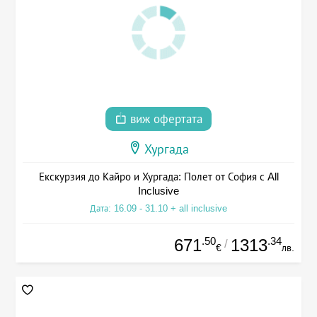
виж офертата
Хургада
Екскурзия до Кайро и Хургада: Полет от София с All
Inclusive
Дата: 16.09 - 31.10 + all inclusive
.50
.34
671
1313
/
€
лв.