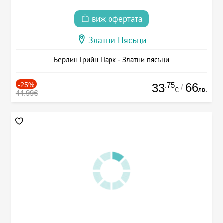
виж офертата
Златни Пясъци
Берлин Грийн Парк - Златни пясъци
-25%
.75
66
33
/
лв.
€
44.99€