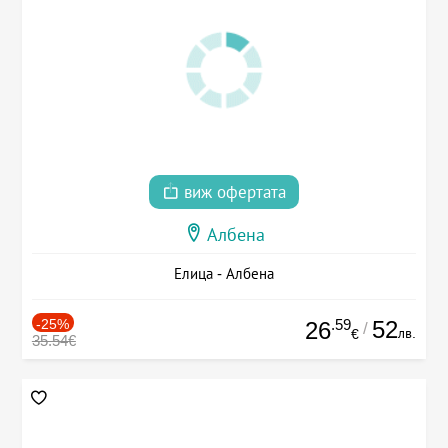
виж офертата
Албена
Елица - Албена
-25%
.59
52
26
/
лв.
€
35.54€