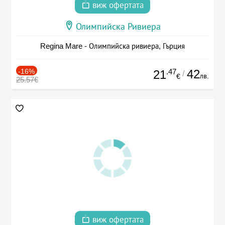
виж офертата
Олимпийска Ривиера
Regina Mare - Олимпийска ривиера, Гърция
-16%
.47
42
21
/
лв.
€
25.57€
виж офертата