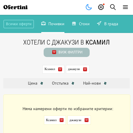
Ofertini
Почивки
Стоки
В града
Всички оферти
ХОТЕЛИ С ДЖАКУЗИ В
КСАМИЛ
ВИЖ ФИЛТРИ
Ксамил
джакузи
Цена
Отстъпка
Най-нови
Няма намерени оферти по избраните критерии:
Ксамил
джакузи