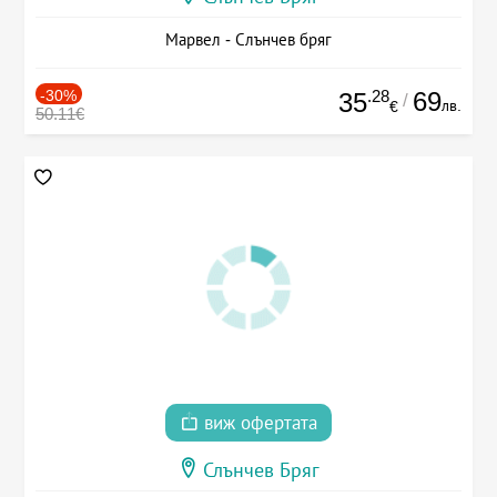
Марвел - Слънчев бряг
-30%
.28
69
35
/
лв.
€
50.11€
виж офертата
Слънчев Бряг