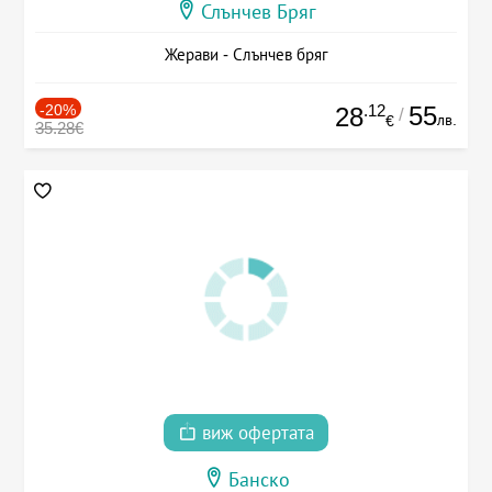
Слънчев Бряг
Жерави - Слънчев бряг
-20%
.12
55
28
/
лв.
€
35.28€
виж офертата
Банско