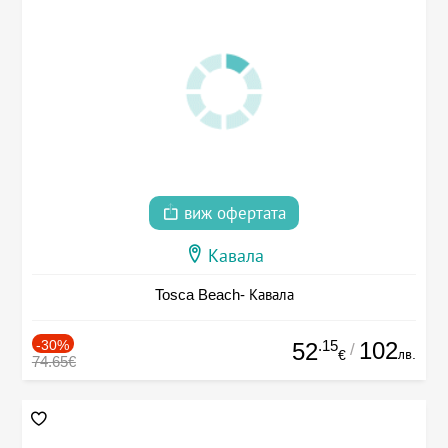
виж офертата
Кавала
Tosca Beach- Кавала
-30%
.15
102
52
/
лв.
€
74.65€