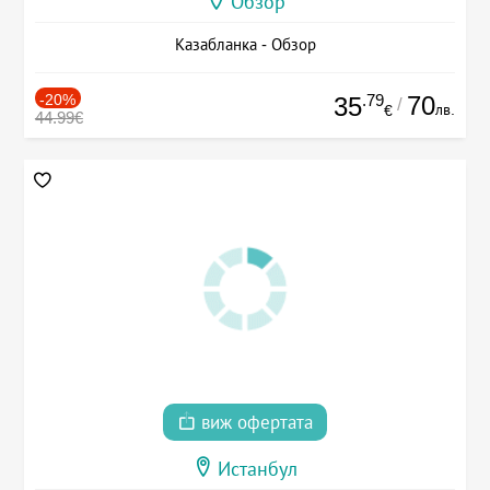
Обзор
Казабланка - Обзор
-20%
.79
70
35
/
лв.
€
44.99€
виж офертата
Истанбул