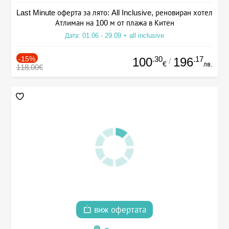
Last Minute оферта за лято: All Inclusive, реновиран хотел
Атлиман на 100 м от плажа в Китен
Дата: 01.06 - 29.09 + all inclusive
-15%
.30
.17
100
196
/
€
лв.
118.00€
виж офертата