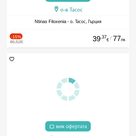
о-в Тасос
Ntinas Filoxenia - о. Тасос, Гърция
-15%
.37
77
39
/
лв.
€
46.53€
виж офертата