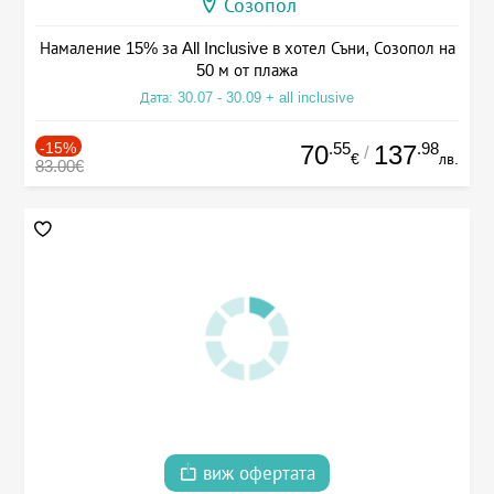
Созопол
Намаление 15% за All Inclusive в хотел Съни, Созопол на
50 м от плажа
Дата: 30.07 - 30.09 + all inclusive
-15%
.55
.98
70
137
/
€
лв.
83.00€
виж офертата