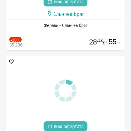
виж офертата
Слънчев Бряг
Жерави - Слънчев бряг
-20%
.12
55
28
/
лв.
€
35.28€
виж офертата