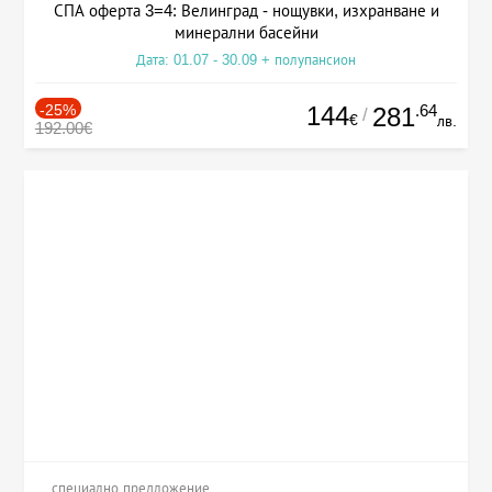
СПА оферта 3=4: Велинград - нощувки, изхранване и
минерални басейни
Дата: 01.07 - 30.09 + полупансион
-25%
144
.64
281
/
€
лв.
192.00€
специално предложение