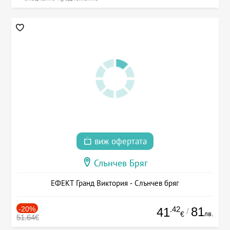
виж офертата
Слънчев Бряг
ЕФЕКТ Гранд Виктория - Слънчев бряг
-20%
.42
81
41
/
лв.
€
51.64€