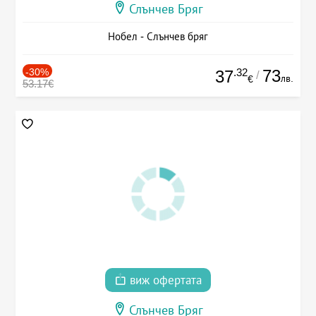
Слънчев Бряг
Нобел - Слънчев бряг
-30%
.32
73
37
/
лв.
€
53.17€
виж офертата
Слънчев Бряг