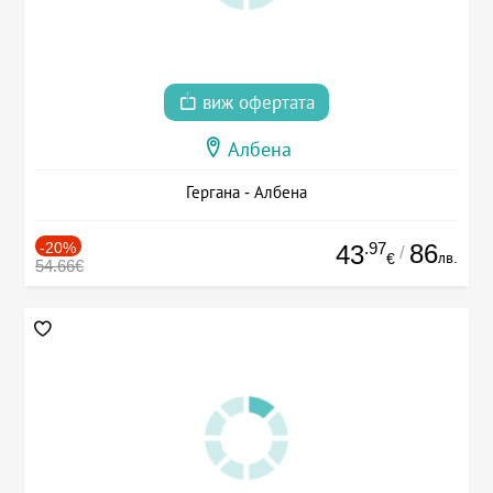
виж офертата
Албена
Гергана - Албена
-20%
.97
86
43
/
лв.
€
54.66€