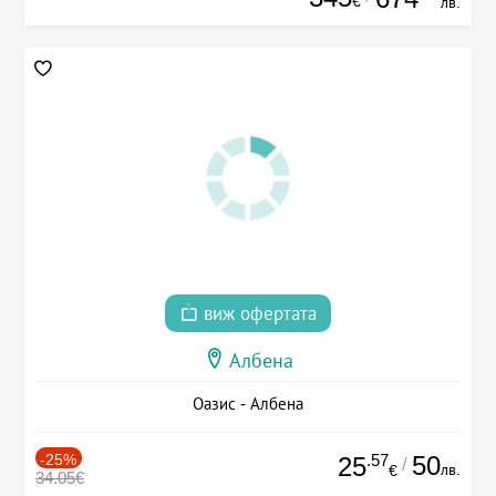
€
лв.
виж офертата
Албена
Оазис - Албена
-25%
.57
50
25
/
лв.
€
34.05€