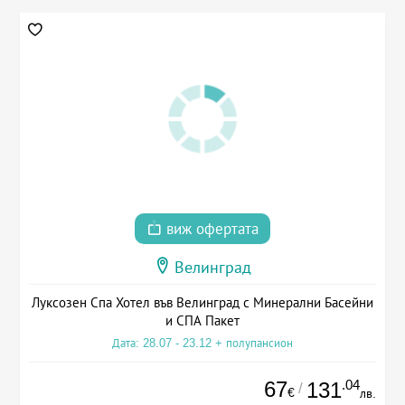
виж офертата
Велинград
Луксозен Спа Хотел във Велинград с Минерални Басейни
и СПА Пакет
Дата: 28.07 - 23.12 + полупансион
67
.04
131
/
€
лв.