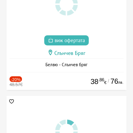
виж офертата
Слънчев Бряг
Белвю - Слънчев бряг
-20%
.86
76
38
/
лв.
€
48.57€