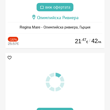
виж офертата
Олимпийска Ривиера
Regina Mare - Олимпийска ривиера, Гърция
-16%
.47
42
21
/
лв.
€
25.57€