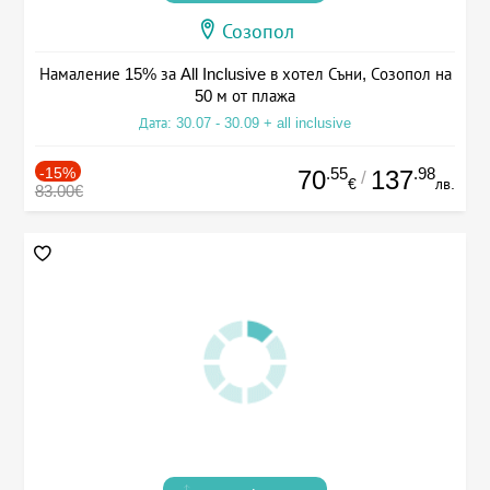
Созопол
Намаление 15% за All Inclusive в хотел Съни, Созопол на
50 м от плажа
Дата: 30.07 - 30.09 + all inclusive
-15%
.55
.98
70
137
/
€
лв.
83.00€