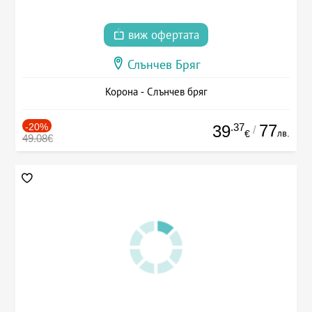
виж офертата
Слънчев Бряг
Корона - Слънчев бряг
-20%
.37
77
39
/
лв.
€
49.08€