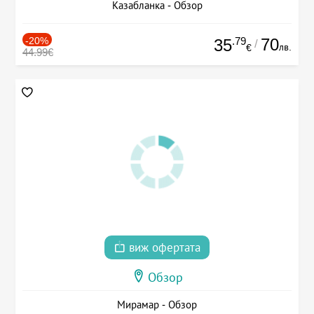
Казабланка - Обзор
-20%
.79
70
35
/
лв.
€
44.99€
виж офертата
Обзор
Мирамар - Обзор