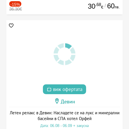
-15%
.68
60
30
/
лв.
€
36.30€
виж офертата
Девин
Летен релакс в Девин: Насладете се на лукс и минерални
басейни в СПА хотел Орфей
Дата: 06.08 - 06.09 + закуска