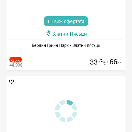
виж офертата
Златни Пясъци
Берлин Грийн Парк - Златни пясъци
-25%
.75
66
33
/
лв.
€
44.99€