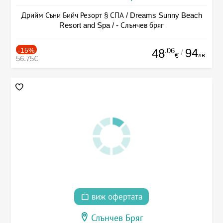
Дрийм Съни Бийч Резорт § СПА / Dreams Sunny Beach
Resort and Spa / - Слънчев бряг
-15%
.06
94
48
/
лв.
€
56.75€
виж офертата
Слънчев Бряг