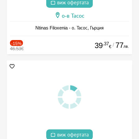
виж офертата
о-в Тасос
Ntinas Filoxenia - о. Тасос, Гърция
-15%
.37
77
39
/
лв.
€
46.53€
виж офертата