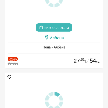
виж офертата
Албена
Нона - Албена
-25%
.61
54
27
/
лв.
€
37.02€