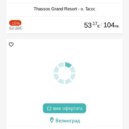
Thassos Grand Resort - о. Тасос
-15%
.17
104
53
/
лв.
€
62.38€
виж офертата
Велинград