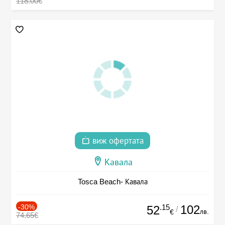
118.00€
виж офертата
Кавала
Tosca Beach- Кавала
-30%
.15
102
52
/
лв.
€
74.65€