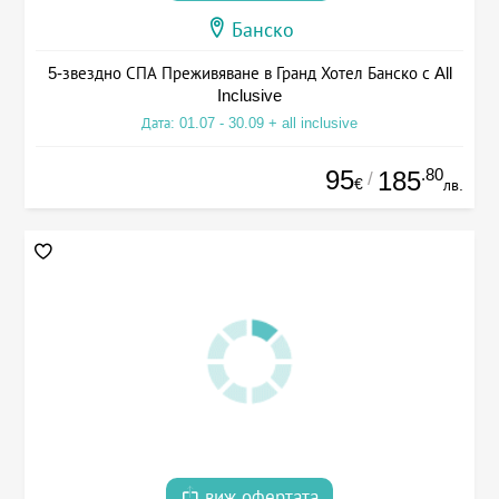
Банско
5-звездно СПА Преживяване в Гранд Хотел Банско с All
Inclusive
Дата: 01.07 - 30.09 + all inclusive
95
.80
185
/
€
лв.
виж офертата