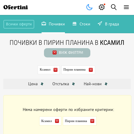
Ofertini
Почивки
Стоки
В града
Всички оферти
ПОЧИВКИ В ПИРИН ПЛАНИНА В
КСАМИЛ
ВИЖ ФИЛТРИ
Ксамил
Пирин планина
Цена
Отстъпка
Най-нови
Няма намерени оферти по избраните критерии:
Ксамил
Пирин планина