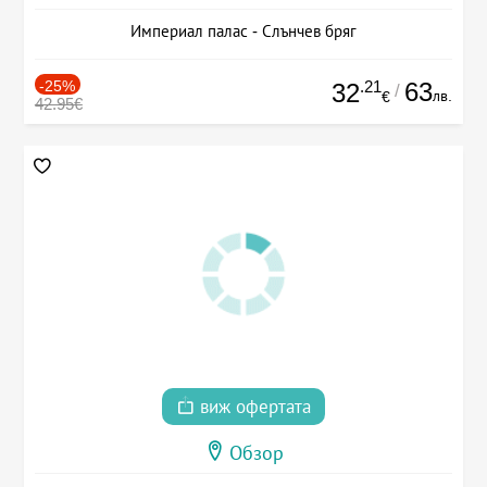
Империал палас - Слънчев бряг
-25%
.21
63
32
/
лв.
€
42.95€
виж офертата
Обзор