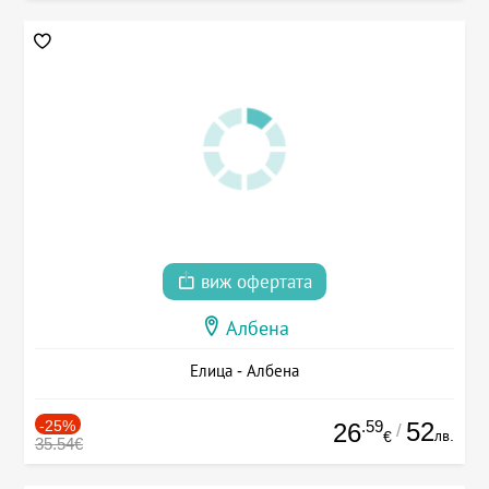
виж офертата
Албена
Елица - Албена
-25%
.59
52
26
/
лв.
€
35.54€