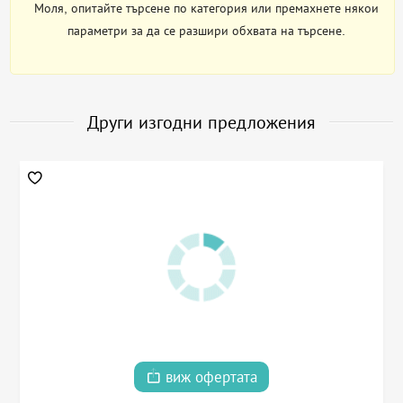
Моля, опитайте търсене по категория или премахнете някои
параметри за да се разшири обхвата на търсене.
Други изгодни предложения
виж офертата