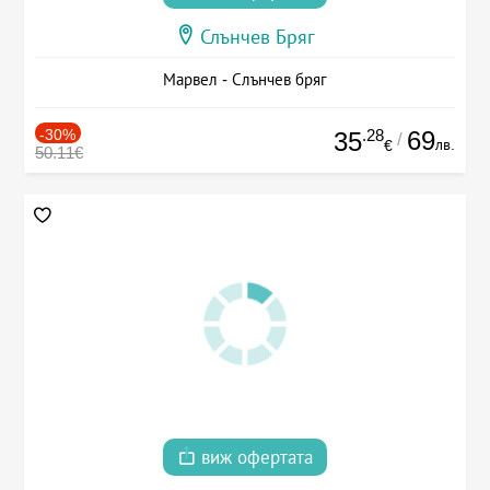
Слънчев Бряг
Марвел - Слънчев бряг
-30%
.28
69
35
/
лв.
€
50.11€
виж офертата