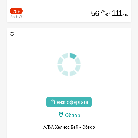
-25%
.75
111
56
/
лв.
€
75.67€
виж офертата
Обзор
АЛУА Хелиос Бей - Обзор