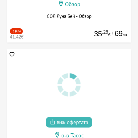
Обзор
СОЛ Луна Бей - Обзор
-15%
.28
69
35
/
лв.
€
41.42€
виж офертата
о-в Тасос