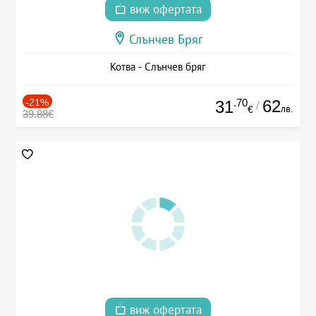
виж офертата
Слънчев Бряг
Котва - Слънчев бряг
-21%
.70
62
31
/
лв.
€
39.88€
виж офертата