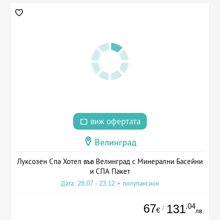
виж офертата
Велинград
Луксозен Спа Хотел във Велинград с Минерални Басейни
и СПА Пакет
Дата: 28.07 - 23.12 + полупансион
67
.04
131
/
€
лв.