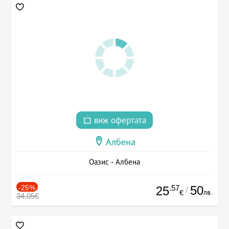
виж офертата
Албена
Оазис - Албена
-25%
.57
50
25
/
лв.
€
34.05€