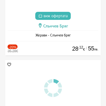
виж офертата
Слънчев Бряг
Жерави - Слънчев бряг
-20%
.12
55
28
/
лв.
€
35.28€