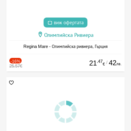
виж офертата
Олимпийска Ривиера
Regina Mare - Олимпийска ривиера, Гърция
-16%
.47
42
21
/
лв.
€
25.57€