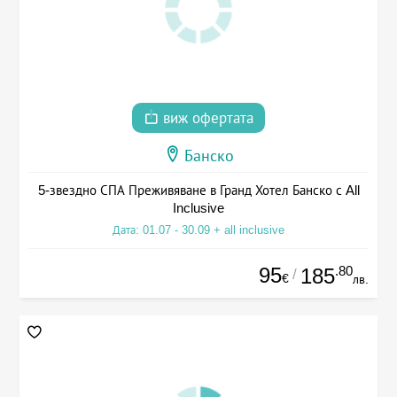
виж офертата
Банско
5-звездно СПА Преживяване в Гранд Хотел Банско с All
Inclusive
Дата: 01.07 - 30.09 + all inclusive
95
.80
185
/
€
лв.