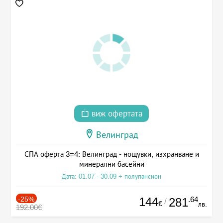
виж офертата
Велинград
СПА оферта 3=4: Велинград - нощувки, изхранване и
минерални басейни
Дата: 01.07 - 30.09 + полупансион
-25%
144
.64
281
/
€
лв.
192.00€