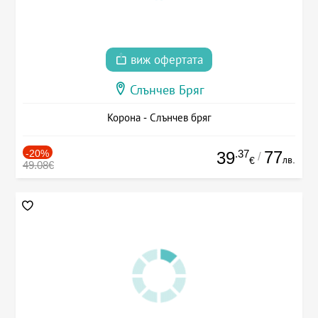
виж офертата
Слънчев Бряг
Корона - Слънчев бряг
-20%
.37
77
39
/
лв.
€
49.08€