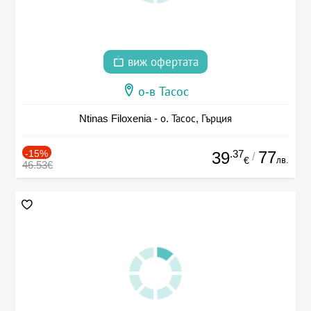
виж офертата
о-в Тасос
Ntinas Filoxenia - о. Тасос, Гърция
-15%
.37
77
39
/
лв.
€
46.53€