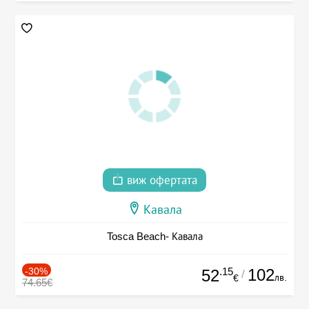
виж офертата
Кавала
Tosca Beach- Кавала
-30%
.15
102
52
/
лв.
€
74.65€