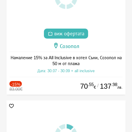
виж офертата
Созопол
Намаление 15% за All Inclusive в хотел Съни, Созопол на
50 м от плажа
Дата: 30.07 - 30.09 + all inclusive
-15%
.55
.98
70
137
/
€
лв.
83.00€