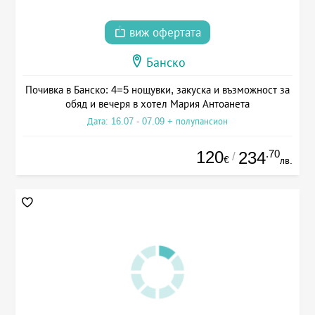
виж офертата
Банско
Почивка в Банско: 4=5 нощувки, закуска и възможност за
обяд и вечеря в хотел Мария Антоанета
Дата: 16.07 - 07.09 + полупансион
120
.70
234
/
€
лв.