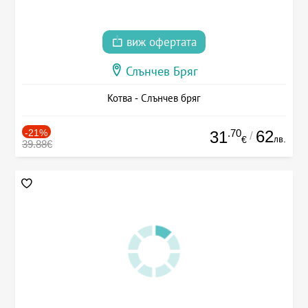
виж офертата
Слънчев Бряг
Котва - Слънчев бряг
-21%
.70
62
31
/
лв.
€
39.88€