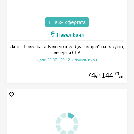
виж офертата
Павел Баня
Лято в Павел баня: Балнеохотел Дианамар 5* със закуска,
вечеря и СПА
Дата: 23.07 - 22.12 + полупансион
74
.73
144
/
€
лв.