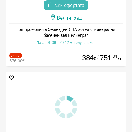
виж офертата
Велинград
Топ промоция в 5-звезден СПА хотел с минерални
басейни във Велинград
Дата: 01.09 - 20.12 + полупансион
-33%
384
.04
751
/
€
лв.
576.00€