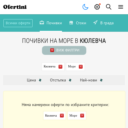
Ofertini
Почивки
Стоки
В града
Всички оферти
ПОЧИВКИ НА МОРЕ В
КЮЛЕВЧА
ВИЖ ФИЛТРИ
Кюлевча
Море
Цена
Отстъпка
Най-нови
Няма намерени оферти по избраните критерии:
Кюлевча
Море