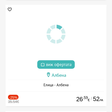
виж офертата
Албена
Елица - Албена
-25%
.59
52
26
/
лв.
€
35.54€