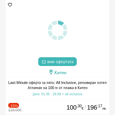
виж офертата
Китен
Last Minute оферта за лято: All Inclusive, реновиран хотел
Атлиман на 100 м от плажа в Китен
Дата: 01.06 - 29.09 + all inclusive
-15%
.30
.17
100
196
/
€
лв.
118.00€