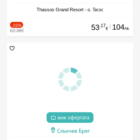
Thassos Grand Resort - о. Тасос
-15%
.17
104
53
/
лв.
€
62.38€
виж офертата
Слънчев Бряг