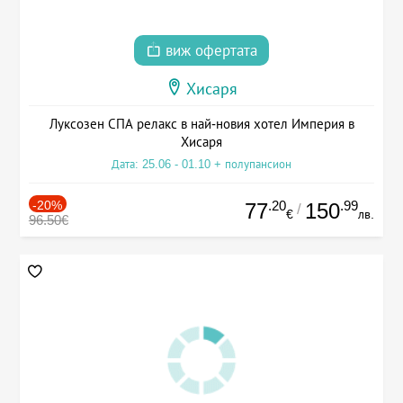
виж офертата
Хисаря
Луксозен СПА релакс в най-новия хотел Империя в
Хисаря
Дата: 25.06 - 01.10 + полупансион
-20%
.20
.99
77
150
/
€
лв.
96.50€