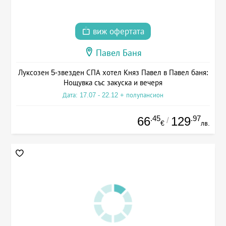
виж офертата
Павел Баня
Луксозен 5-звезден СПА хотел Княз Павел в Павел баня:
Нощувка със закуска и вечеря
Дата: 17.07 - 22.12 + полупансион
.45
.97
66
129
/
€
лв.