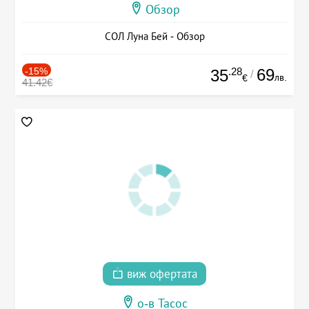
Обзор
СОЛ Луна Бей - Обзор
-15%
.28
69
35
/
лв.
€
41.42€
виж офертата
о-в Тасос