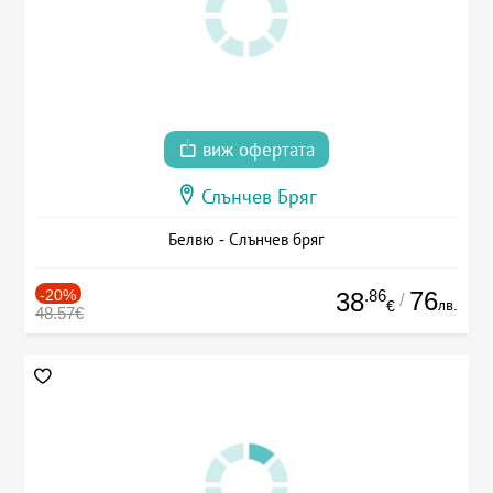
виж офертата
Слънчев Бряг
Белвю - Слънчев бряг
-20%
.86
76
38
/
лв.
€
48.57€