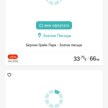
виж офертата
Златни Пясъци
Берлин Грийн Парк - Златни пясъци
-25%
.75
66
33
/
лв.
€
44.99€