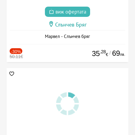
виж офертата
Слънчев Бряг
Марвел - Слънчев бряг
-30%
.28
69
35
/
лв.
€
50.11€