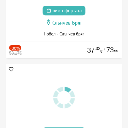
виж офертата
Слънчев Бряг
Нобел - Слънчев бряг
-30%
.32
73
37
/
лв.
€
53.17€