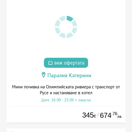
виж офертата
Паралия Катерини
Мини почивка на Олимпийската ривиера с транспорт от
Русе и настаняване в хотел
Дата: 18.09 - 23.09 + закуска
345
.76
674
/
€
лв.