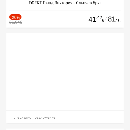
ЕФЕКТ Гранд Виктория - Слънчев бряг
-20%
.42
81
41
/
лв.
€
51.64€
специално предложение