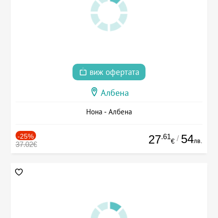
виж офертата
Албена
Нона - Албена
-25%
.61
54
27
/
лв.
€
37.02€