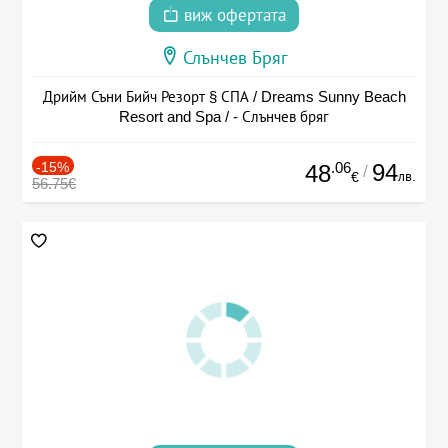
виж офертата
Слънчев Бряг
Дрийм Съни Бийч Резорт § СПА / Dreams Sunny Beach
Resort and Spa / - Слънчев бряг
-15%
.06
94
48
/
лв.
€
56.75€