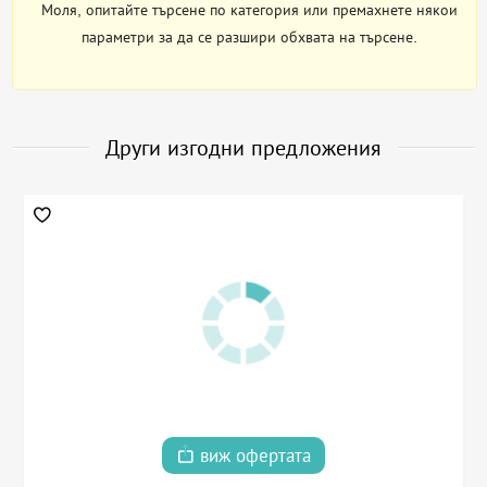
Моля, опитайте търсене по категория или премахнете някои
параметри за да се разшири обхвата на търсене.
Други изгодни предложения
виж офертата