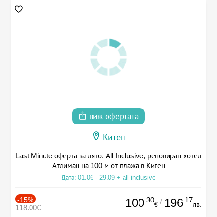
виж офертата
Китен
Last Minute оферта за лято: All Inclusive, реновиран хотел
Атлиман на 100 м от плажа в Китен
Дата: 01.06 - 29.09 + all inclusive
-15%
.30
.17
100
196
/
€
лв.
118.00€