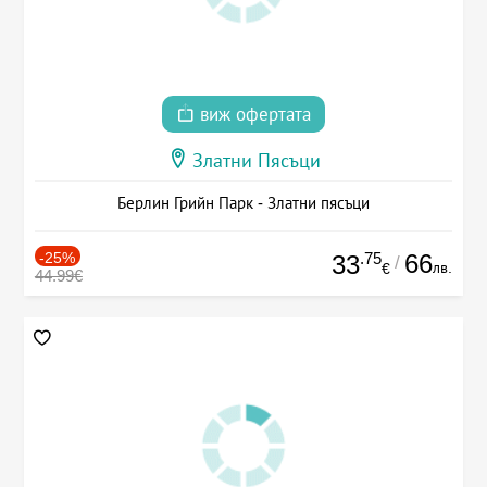
виж офертата
Златни Пясъци
Берлин Грийн Парк - Златни пясъци
-25%
.75
66
33
/
лв.
€
44.99€