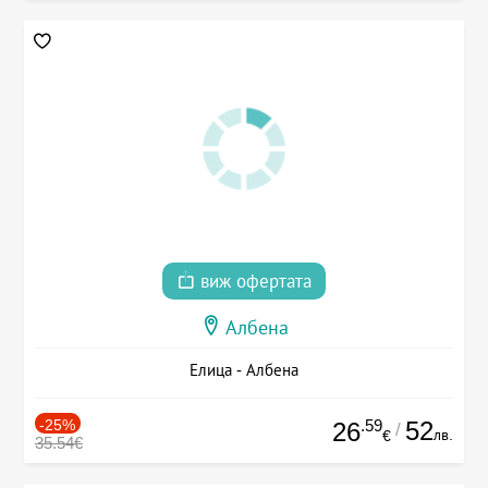
виж офертата
Албена
Елица - Албена
-25%
.59
52
26
/
лв.
€
35.54€