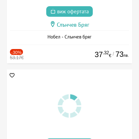
виж офертата
Слънчев Бряг
Нобел - Слънчев бряг
-30%
.32
73
37
/
лв.
€
53.17€