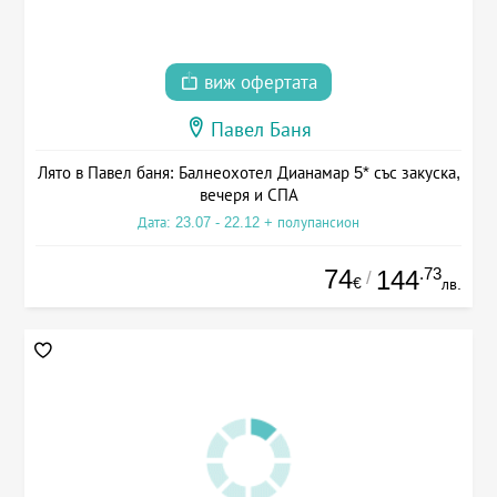
виж офертата
Павел Баня
Лято в Павел баня: Балнеохотел Дианамар 5* със закуска,
вечеря и СПА
Дата: 23.07 - 22.12 + полупансион
74
.73
144
/
€
лв.