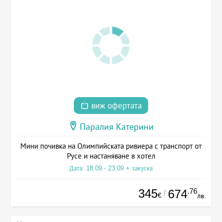
виж офертата
Паралия Катерини
Мини почивка на Олимпийската ривиера с транспорт от
Русе и настаняване в хотел
Дата: 18.09 - 23.09 + закуска
345
.76
674
/
€
лв.