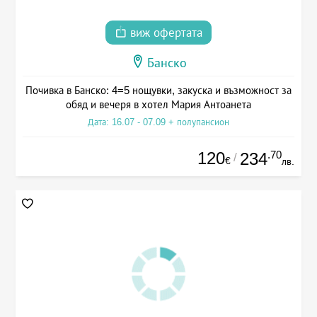
виж офертата
Банско
Почивка в Банско: 4=5 нощувки, закуска и възможност за
обяд и вечеря в хотел Мария Антоанета
Дата: 16.07 - 07.09 + полупансион
120
.70
234
/
€
лв.