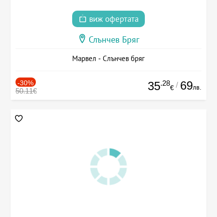
виж офертата
Слънчев Бряг
Марвел - Слънчев бряг
-30%
.28
69
35
/
лв.
€
50.11€