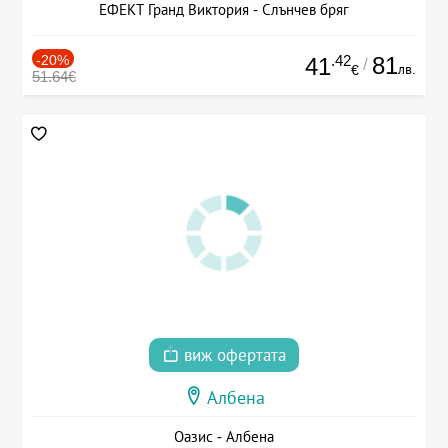
ЕФЕКТ Гранд Виктория - Слънчев бряг
-20%
.42
81
41
/
лв.
€
51.64€
виж офертата
Албена
Оазис - Албена