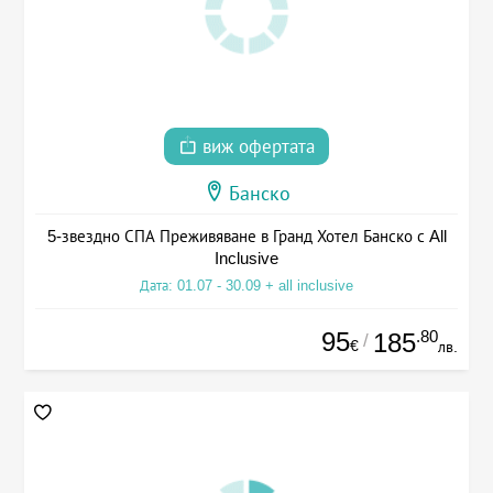
виж офертата
Банско
5-звездно СПА Преживяване в Гранд Хотел Банско с All
Inclusive
Дата: 01.07 - 30.09 + all inclusive
95
.80
185
/
€
лв.