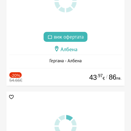
виж офертата
Албена
Гергана - Албена
-20%
.97
86
43
/
лв.
€
54.66€