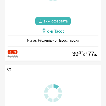
виж офертата
о-в Тасос
Ntinas Filoxenia - о. Тасос, Гърция
-15%
.37
77
39
/
лв.
€
46.53€