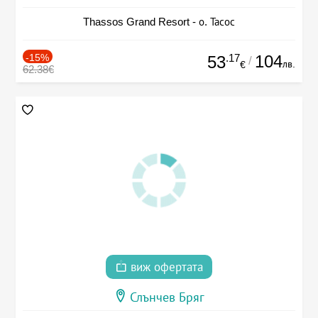
Thassos Grand Resort - о. Тасос
-15%
.17
104
53
/
лв.
€
62.38€
виж офертата
Слънчев Бряг