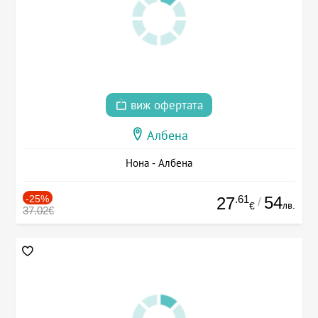
виж офертата
Албена
Нона - Албена
-25%
.61
54
27
/
лв.
€
37.02€