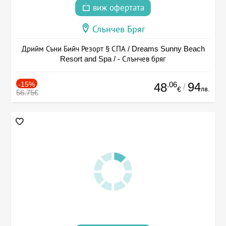
виж офертата
Слънчев Бряг
Дрийм Съни Бийч Резорт § СПА / Dreams Sunny Beach
Resort and Spa / - Слънчев бряг
-15%
.06
94
48
/
лв.
€
56.75€