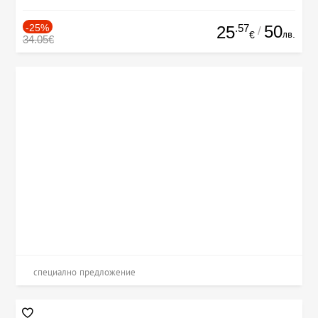
-25%
.57
50
25
/
лв.
€
34.05€
специално предложение