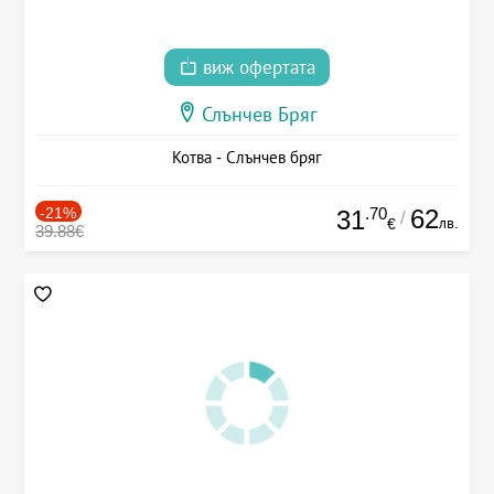
виж офертата
Слънчев Бряг
Котва - Слънчев бряг
-21%
.70
62
31
/
лв.
€
39.88€