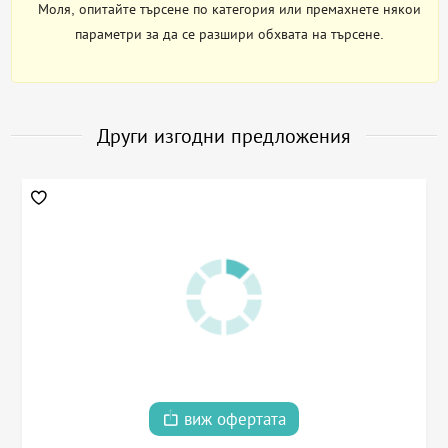
Моля, опитайте търсене по категория или премахнете някои
параметри за да се разшири обхвата на търсене.
Други изгодни предложения
виж офертата