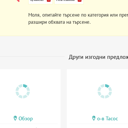
Моля, опитайте търсене по категория или пре
разшири обхвата на търсене.
Други изгодни предло
Обзор
о-в Тасос