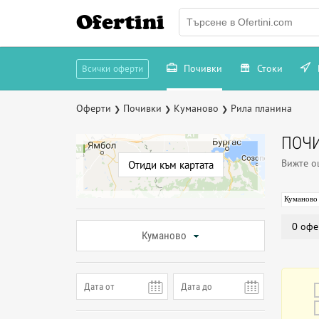
Ofertini
Почивки
Стоки
Всички оферти
Оферти
Почивки
Куманово
Рила планина
❯
❯
❯
ПОЧИ
Вижте 
Отиди към картата
Куманово
0 офе
Куманово