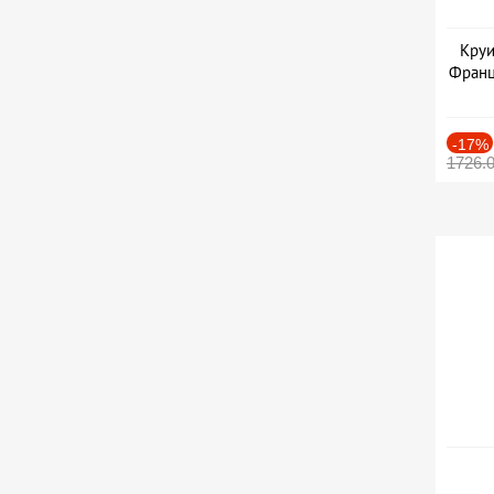
Круи
Франц
-17%
1726.