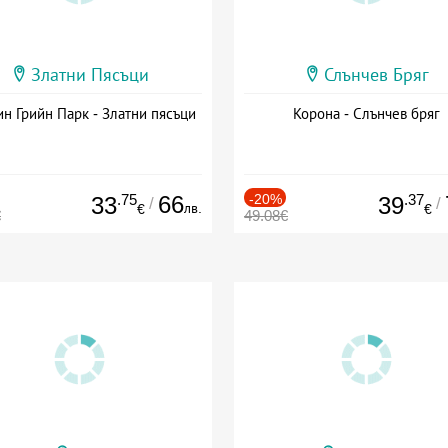
Златни Пясъци
Слънчев Бряг
н Грийн Парк - Златни пясъци
Корона - Слънчев бряг
.75
66
-20%
.37
33
39
/
/
лв.
€
€
€
49.08€