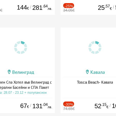
144
.64
-25%
.57
281
25
/
/
€
лв.
€
0€
34.05€
Велинград
Кавала
зен Спа Хотел във Велинград с
Tosca Beach- Кавала
ерални Басейни и СПА Пакет
а: 28.07 - 23.12 + полупансион
67
.04
-30%
.15
1
131
52
/
/
€
лв.
€
74.65€