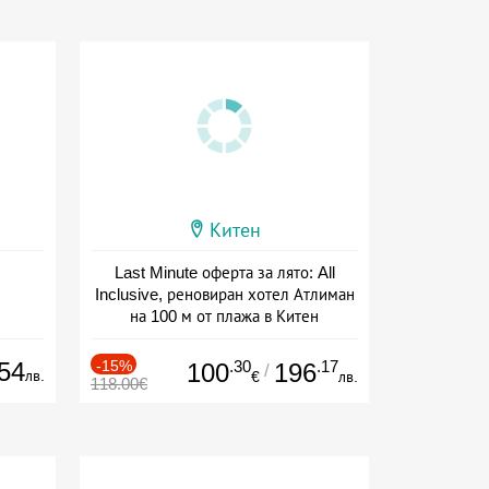
Китен
Last Minute оферта за лято: All
Inclusive, реновиран хотел Атлиман
на 100 м от плажа в Китен
Дата: 01.06 - 29.09 + all inclusive
54
-15%
.30
.17
100
196
/
лв.
€
лв.
118.00€