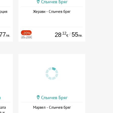
Слънчев Бряг
ърция
Жерави - Слънчев бряг
77
-20%
.12
55
28
/
лв.
лв.
€
35.28€
и
Слънчев Бряг
ката
Марвел - Слънчев бряг
е и