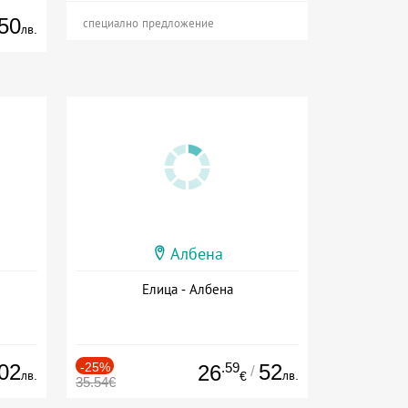
50
специално предложение
лв.
Албена
Елица - Албена
02
-25%
.59
52
26
/
лв.
лв.
€
35.54€