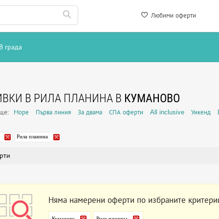
Любими оферти
В града
ВКИ В РИЛА ПЛАНИНА В
КУМАНОВО
още:
Море
Първа линия
За двама
СПА оферти
All inclusive
Уикенд
Рила планина
рти
Няма намерени оферти по избраните критери
Куманово
Рила планина