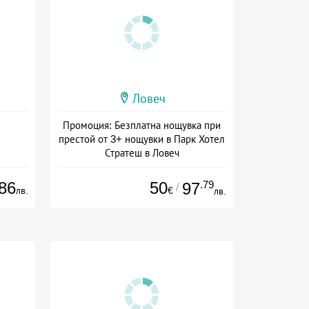
Ловеч
Промоция: Безплатна нощувка при
престой от 3+ нощувки в Парк Хотел
Стратеш в Ловеч
Дата: 14.05 - 01.10 + полупансион
86
50
.79
97
/
лв.
€
лв.