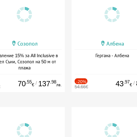
Созопол
Албена
ление 15% за All Inclusive в
Гергана - Албена
ел Съни, Созопол на 50 м от
плажа
а: 30.07 - 30.09 + all inclusive
.55
.98
-20%
.97
70
137
43
/
/
€
лв.
€
€
54.66€