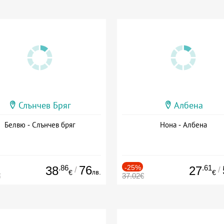
Слънчев Бряг
Албена
Белвю - Слънчев бряг
Нона - Албена
.86
76
-25%
.61
38
27
/
/
лв.
€
€
€
37.02€