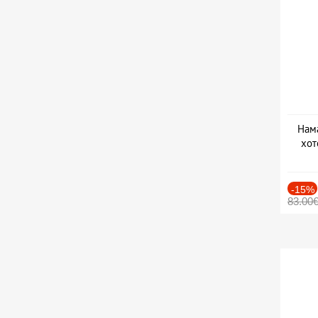
Нама
хот
Дат
-15%
83.00