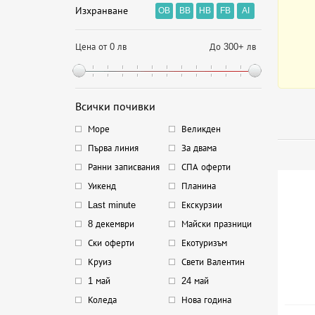
Изхранване
OB
BB
HB
FB
AI
Цена от 0 лв
До 300+ лв
Всички почивки
Море
Великден
Първа линия
За двама
Ранни записвания
СПА оферти
Уикенд
Планина
Last minute
Екскурзии
8 декември
Майски празници
Ски оферти
Екотуризъм
Круиз
Свети Валентин
1 май
24 май
Коледа
Нова година