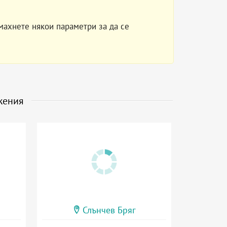
махнете някои параметри за да се
жения
Слънчев Бряг