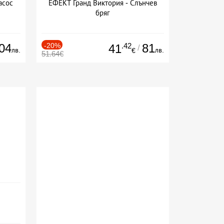
асос
ЕФЕКТ Гранд Виктория - Слънчев
бряг
04
-20%
.42
81
41
/
лв.
лв.
€
51.64€