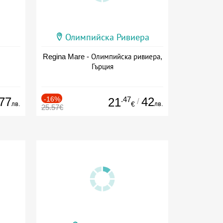
Олимпийска Ривиера
Regina Mare - Олимпийска ривиера,
Гърция
77
-16%
.47
42
21
/
лв.
лв.
€
25.57€