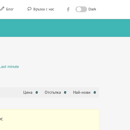
Блог
Връзка с нас
Dark
Last minute
Цена
Отстъпка
Най-нови
и: