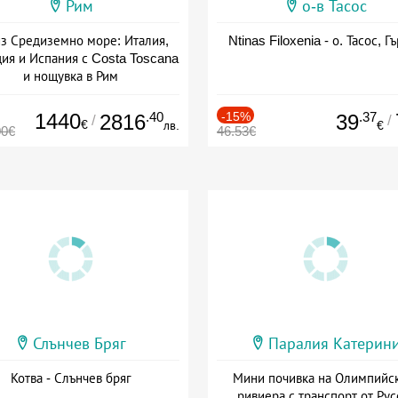
Рим
о-в Тасос
з Средиземно море: Италия,
Ntinas Filoxenia - о. Тасос, Г
ия и Испания с Costa Toscana
и нощувка в Рим
+ пълен пансион
1440
.40
-15%
.37
2816
39
/
/
€
лв.
€
00€
46.53€
Слънчев Бряг
Паралия Катерин
Котва - Слънчев бряг
Мини почивка на Олимпийс
ривиера с транспорт от Рус