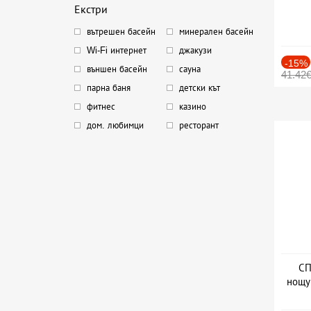
Екстри
вътрешен басейн
минерален басейн
Wi-Fi интернет
джакузи
-15%
външен басейн
сауна
41.42
парна баня
детски кът
фитнес
казино
дом. любимци
ресторант
СП
нощу
Дат