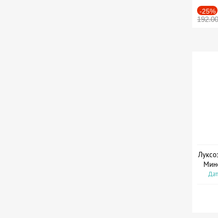
-25%
192.0
Луксо
Мин
Дат