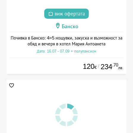
виж офертата
Банско
Почивка в Банско: 4=5 нощувки, закуска и възможност за
обяд и вечеря в хотел Мария Антоанета
Дата: 16.07 - 07.09 + полупансион
120
.70
234
/
€
лв.