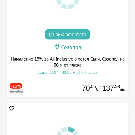
виж офертата
Созопол
Намаление 15% за All Inclusive в хотел Съни, Созопол на
50 м от плажа
Дата: 30.07 - 30.09 + all inclusive
-15%
.55
.98
70
137
/
€
лв.
83.00€