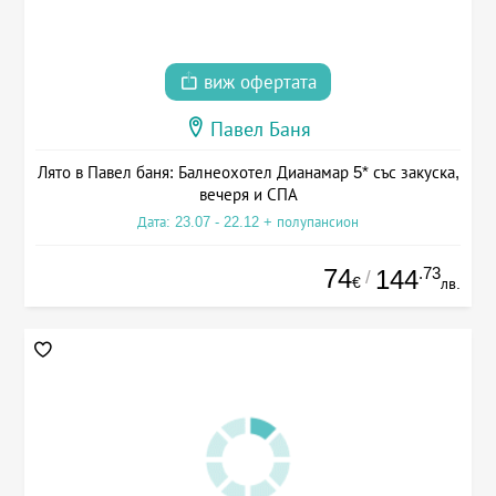
виж офертата
Павел Баня
Лято в Павел баня: Балнеохотел Дианамар 5* със закуска,
вечеря и СПА
Дата: 23.07 - 22.12 + полупансион
74
.73
144
/
€
лв.