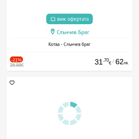
виж офертата
Слънчев Бряг
Котва - Слънчев бряг
-21%
.70
62
31
/
лв.
€
39.88€