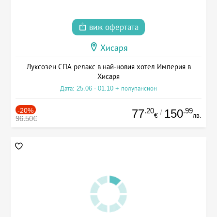
виж офертата
Хисаря
Луксозен СПА релакс в най-новия хотел Империя в
Хисаря
Дата: 25.06 - 01.10 + полупансион
-20%
.20
.99
77
150
/
€
лв.
96.50€