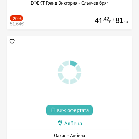
ЕФЕКТ Гранд Виктория - Слънчев бряг
-20%
.42
81
41
/
лв.
€
51.64€
виж офертата
Албена
Оазис - Албена