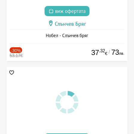
виж офертата
Слънчев Бряг
Нобел - Слънчев бряг
-30%
.32
73
37
/
лв.
€
53.17€