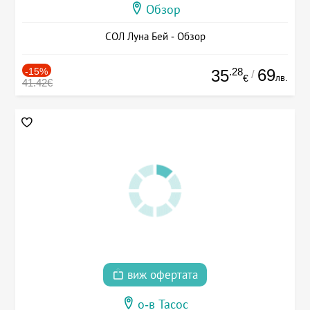
Обзор
СОЛ Луна Бей - Обзор
-15%
.28
69
35
/
лв.
€
41.42€
виж офертата
о-в Тасос