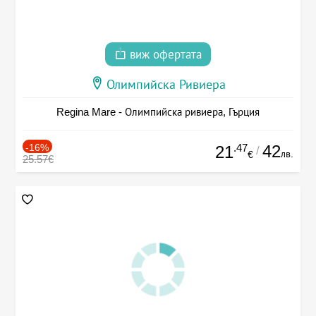
виж офертата
Олимпийска Ривиера
Regina Mare - Олимпийска ривиера, Гърция
-16%
.47
42
21
/
лв.
€
25.57€