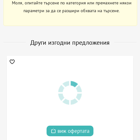
Моля, опитайте търсене по категория или премахнете някои
параметри за да се разшири обхвата на търсене.
Други изгодни предложения
виж офертата