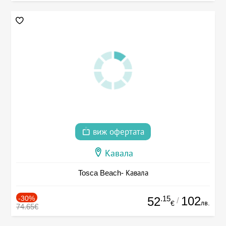
виж офертата
Кавала
Tosca Beach- Кавала
-30%
.15
102
52
/
лв.
€
74.65€