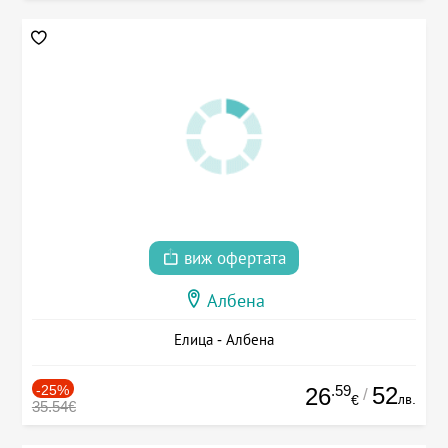
виж офертата
Албена
Елица - Албена
-25%
.59
52
26
/
лв.
€
35.54€