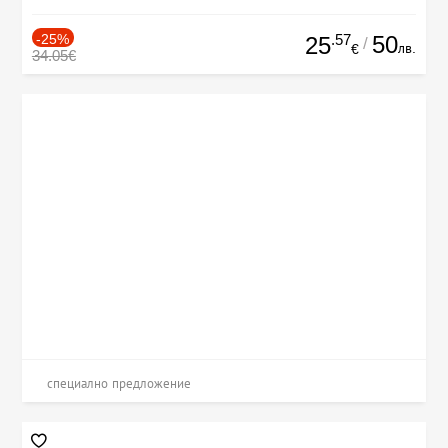
-25%
.57
50
25
/
лв.
€
34.05€
специално предложение