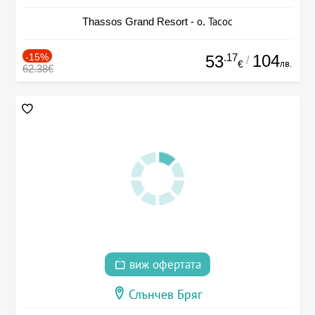
Thassos Grand Resort - о. Тасос
-15%
.17
104
53
/
лв.
€
62.38€
виж офертата
Слънчев Бряг