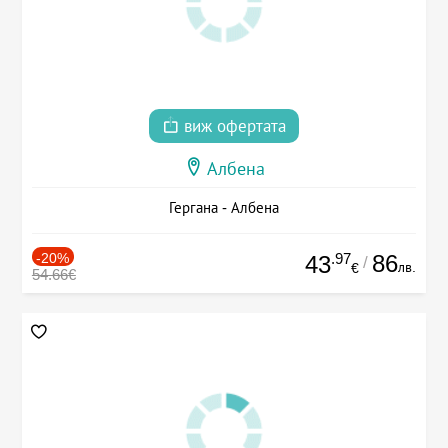
виж офертата
Албена
Гергана - Албена
-20%
.97
86
43
/
лв.
€
54.66€