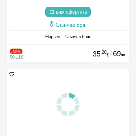
виж офертата
Слънчев Бряг
Марвел - Слънчев бряг
-30%
.28
69
35
/
лв.
€
50.11€