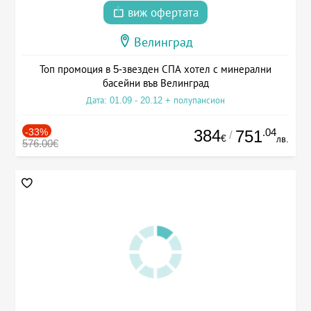
виж офертата
Велинград
Топ промоция в 5-звезден СПА хотел с минерални
басейни във Велинград
Дата: 01.09 - 20.12 + полупансион
-33%
384
.04
751
/
€
лв.
576.00€