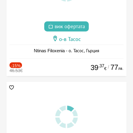
виж офертата
о-в Тасос
Ntinas Filoxenia - о. Тасос, Гърция
-15%
.37
77
39
/
лв.
€
46.53€