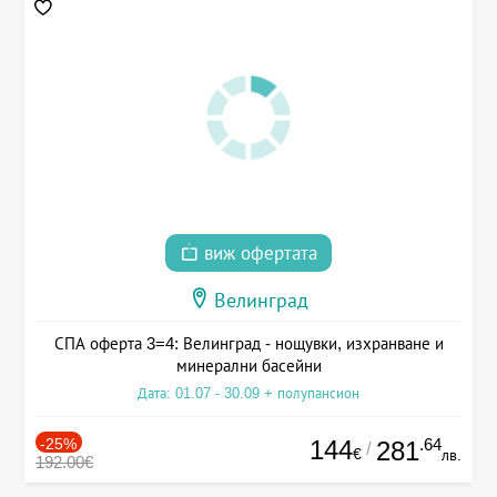
виж офертата
Велинград
СПА оферта 3=4: Велинград - нощувки, изхранване и
минерални басейни
Дата: 01.07 - 30.09 + полупансион
-25%
144
.64
281
/
€
лв.
192.00€