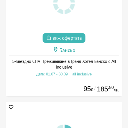
виж офертата
Банско
5-звездно СПА Преживяване в Гранд Хотел Банско с All
Inclusive
Дата: 01.07 - 30.09 + all inclusive
95
.80
185
/
€
лв.