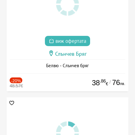
виж офертата
Слънчев Бряг
Белвю - Слънчев бряг
-20%
.86
76
38
/
лв.
€
48.57€