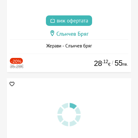
виж офертата
Слънчев Бряг
Жерави - Слънчев бряг
-20%
.12
55
28
/
лв.
€
35.28€