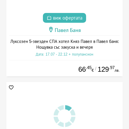
виж офертата
Павел Баня
Луксозен 5-звезден СПА хотел Княз Павел в Павел баня:
Нощувка със закуска и вечеря
Дата: 17.07 - 22.12 + полупансион
.45
.97
66
129
/
€
лв.