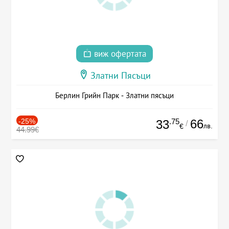
виж офертата
Златни Пясъци
Берлин Грийн Парк - Златни пясъци
-25%
.75
66
33
/
лв.
€
44.99€