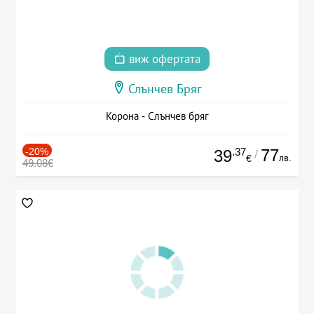
виж офертата
Слънчев Бряг
Корона - Слънчев бряг
-20%
.37
77
39
/
лв.
€
49.08€