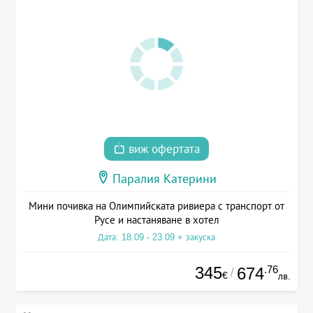
виж офертата
Паралия Катерини
Мини почивка на Олимпийската ривиера с транспорт от
Русе и настаняване в хотел
Дата: 18.09 - 23.09 + закуска
345
.76
674
/
€
лв.