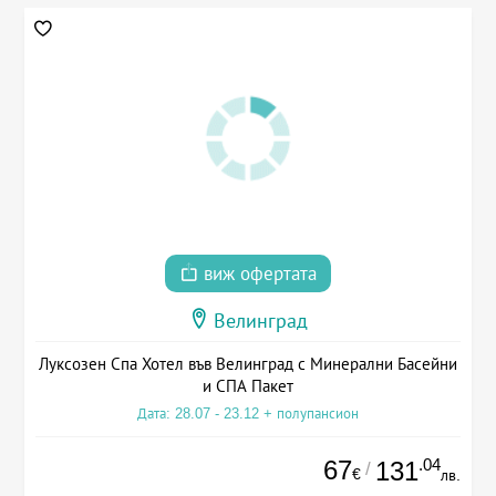
виж офертата
Велинград
Луксозен Спа Хотел във Велинград с Минерални Басейни
и СПА Пакет
Дата: 28.07 - 23.12 + полупансион
67
.04
131
/
€
лв.