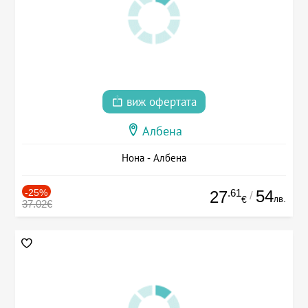
виж офертата
Албена
Нона - Албена
-25%
.61
54
27
/
лв.
€
37.02€