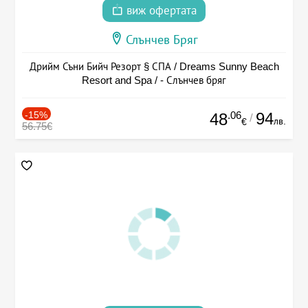
виж офертата
Слънчев Бряг
Дрийм Съни Бийч Резорт § СПА / Dreams Sunny Beach
Resort and Spa / - Слънчев бряг
-15%
.06
94
48
/
лв.
€
56.75€