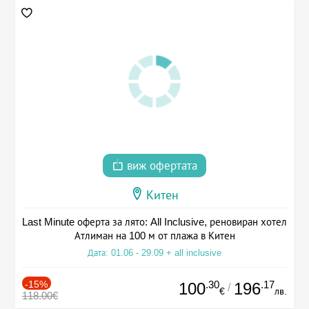
виж офертата
Китен
Last Minute оферта за лято: All Inclusive, реновиран хотел
Атлиман на 100 м от плажа в Китен
Дата: 01.06 - 29.09 + all inclusive
-15%
.30
.17
100
196
/
€
лв.
118.00€